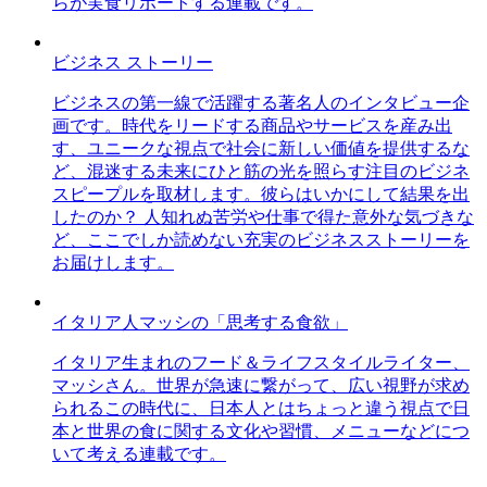
らが実食リポートする連載です。
ビジネス ストーリー
ビジネスの第一線で活躍する著名人のインタビュー企
画です。時代をリードする商品やサービスを産み出
す、ユニークな視点で社会に新しい価値を提供するな
ど、混迷する未来にひと筋の光を照らす注目のビジネ
スピープルを取材します。彼らはいかにして結果を出
したのか？ 人知れぬ苦労や仕事で得た意外な気づきな
ど、ここでしか読めない充実のビジネスストーリーを
お届けします。
イタリア人マッシの「思考する食欲」
イタリア生まれのフード＆ライフスタイルライター、
マッシさん。世界が急速に繋がって、広い視野が求め
られるこの時代に、日本人とはちょっと違う視点で日
本と世界の食に関する文化や習慣、メニューなどにつ
いて考える連載です。