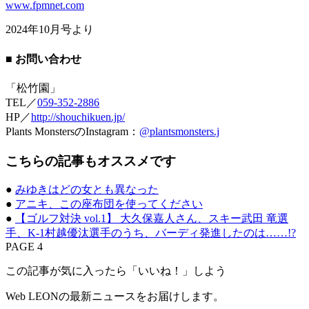
www.fpmnet.com
2024年10月号より
■ お問い合わせ
「松竹園」
TEL／
059-352-2886
HP／
http://shouchikuen.jp/
Plants MonstersのInstagram：
@plantsmonsters.j
こちらの記事もオススメです
●
みゆきはどの女とも異なった
●
アニキ、この座布団を使ってください
●
【ゴルフ対決 vol.1】 大久保嘉人さん、スキー武田 竜選
手、K-1村越優汰選手のうち、バーディ発進したのは……!?
PAGE 4
この記事が気に入ったら「いいね！」しよう
Web LEONの最新ニュースをお届けします。