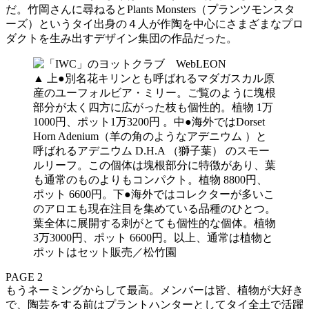
だ。竹岡さんに尋ねるとPlants Monsters（プランツモンスタ
ーズ）というタイ出身の４人が作陶を中心にさまざまなプロ
ダクトを生み出すデザイン集団の作品だった。
▲ 上●別名花キリンとも呼ばれるマダガスカル原
産のユーフォルビア・ミリー。ご覧のように塊根
部分が太く四方に広がった枝も個性的。植物 1万
1000円、ポット1万3200円 。中●海外ではDorset
Horn Adenium（羊の角のようなアデニウム ）と
呼ばれるアデニウム D.H.A （獅子葉） のスモー
ルリーフ。この個体は塊根部分に特徴があり、葉
も通常のものよりもコンパクト。植物 8800円、
ポット 6600円。下●海外ではコレクターが多いこ
のアロエも現在注目を集めている品種のひとつ。
葉全体に展開する刺がとても個性的な個体。植物
3万3000円、ポット 6600円。以上、通常は植物と
ポットはセット販売／松竹園
PAGE 2
もうネーミングからして最高。メンバーは皆、植物が大好き
で、陶芸をする前はプラントハンターとしてタイ全土で活躍