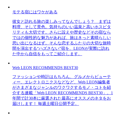
モテる宿にはワケがある
彼女と訪れる旅の楽しみってなんでしょう？ まずは
料理、そして景色。気持ちのいい温泉と高いホスピタ
リティも大切です。さらに設えや歴史などその宿なら
ではの個性的な魅力があれば、旅はきっと素晴らしい
思い出になるはず。そんな恋するふたりの大切な旅時
間を演出する“ハズさない”宿を、LEONが実際に訪れ
た中から自信をもってご紹介します。
Web LEON RECOMMENDS BEST30
ファッションや時計はもちろん、グルメからビューテ
ィー、エレクトロニクスなどなど、Web LEON編集者
がさまざまなジャンルのワクワクするモノ・コトを紹
介する連載「Web LEON RECOMMENDS BEST30」。1
年間で計30本に厳選された最高にオススメのネタをお
届けします！ 毎週土曜日公開予定。