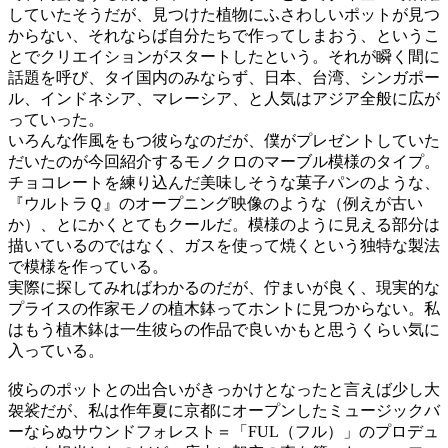
していたそうだが、見つけた植物にふさわしいポットが見つ
からない、それならば自分たちで作ってしまおう、というこ
とでクリエイションがスタートしたという。それが瞬く間に
話題を呼び、タイ国内のみならず、日本、台湾、シンガポー
ル、インドネシア、マレーシア、と人気はアジア全般に広が
っていった。
いろんな作風をもつ彼らなのだが、僕がプレゼントしていた
だいたのが今回紹介するモノクロのマーブル模様のタイプ。
チョコレートを練り込んだ美味しそうな菓子パンのような、
『ウルトラＱ』のオープニング映像のような（例えが古い
か）、とにかくとてもクールだ。模様のように見える部分は
描いているのではなく、ガスを使って焼くという独特な製法
で模様を作っている。
実際に探してみればわかるのだが、佇まいが良く、現実的な
プライスの作家モノの植木鉢ってホントに見つからない。私
はもう植木鉢は一生彼らの作品で良いかもと思うくらい気に
入っている。
彼らのポットとの出合いがきっかけとなったと言えば少し大
袈裟だが、私は作年夏に京都にオープンしたミュージックバ
ーならぬサウンドフォレスト＝「FUL（フル）」のプロデュ