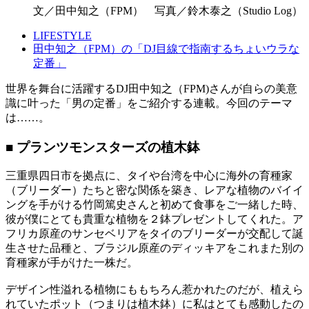
文／田中知之（FPM） 写真／鈴木泰之（Studio Log）
LIFESTYLE
田中知之（FPM）の「DJ目線で指南するちょいウラな
定番」
世界を舞台に活躍するDJ田中知之（FPM)さんが自らの美意
識に叶った「男の定番」をご紹介する連載。今回のテーマ
は……。
■ プランツモンスターズの植木鉢
三重県四日市を拠点に、タイや台湾を中心に海外の育種家
（ブリーダー）たちと密な関係を築き、レアな植物のバイイ
ングを手がける竹岡篤史さんと初めて食事をご一緒した時、
彼が僕にとても貴重な植物を２鉢プレゼントしてくれた。ア
フリカ原産のサンセベリアをタイのブリーダーが交配して誕
生させた品種と、ブラジル原産のディッキアをこれまた別の
育種家が手がけた一株だ。
デザイン性溢れる植物にももちろん惹かれたのだが、植えら
れていたポット（つまりは植木鉢）に私はとても感動したの