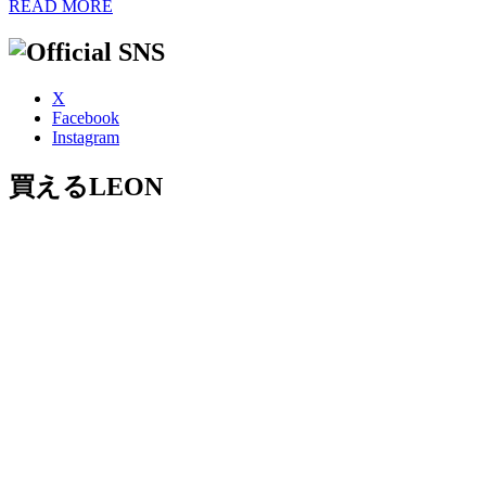
READ MORE
X
Facebook
Instagram
買えるLEON