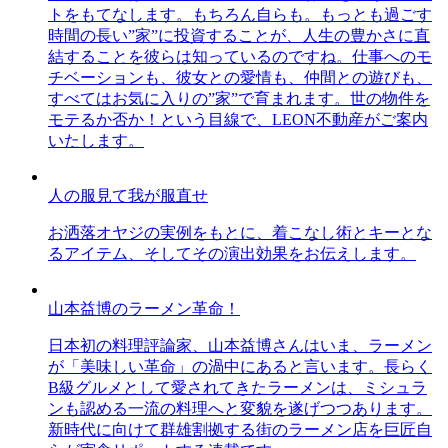
トをもてなします。もちろん自らも。もっとも過ごす
時間の長い”家”に投資することが、人生の豊かさに直
結することを彼らは知っているのですね。仕事へのモ
チベーションも、彼女との愛情も、仲間との遊びも、
すべてはお気に入りの”家”で育まれます。世の物件を
モテるか否か！という目線で、LEON不動産がご案内
いたします。
人の服見て我が服直せ
お洒落オヤジの実例をもとに、着こなし術とキーとな
るアイテム、そしてその演出効果をお伝えします。
山本益博のラーメン革命！
日本初の料理評論家、山本益博さんはいま、ラーメン
が「美味しい革命」の渦中にあると言います。長らく
B級グルメとして愛されてきたラーメンは、ミシュラ
ンも認める一流の料理へと変貌を遂げつつあります。
新時代に向けて群雄割拠する街のラーメン店を巨匠自