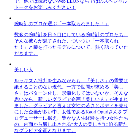
で、他では読めないWeb LEONならではのスペシャル
トークをお楽しみください！
腕時計のプロが選ぶ「一本取られました！」
数多の腕時計を日々目にしている腕時計のプロたち。
そんな彼らが魅了された、ついつい「一本取られ
た！」と膝を打ったモデルについて、熱く語っていた
だきます。
美しい人
ルッキズム批判を生みながらも、「美しさ」の需要は
絶えることのない現代。一方で世間が求める「美し
さ」はパターン化し、形骸化してはいないか、そんな
思いから、新しいグラビア企画「美しい人」が生まれ
ました。グラビアと言えば女性の若さとボディを売り
にした企画が多い中、女性であるKaori Oguriさんをプ
ロデューサーに据え、豊かな人生経験を持つ女性たち
の、内面から醸し出される“大人の美しさ”に迫る新た
なグラビア企画となります。