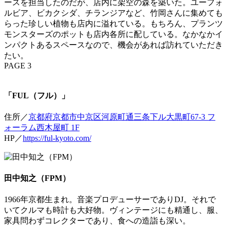
ースを担当したのだが、店内に架空の森を築いた。ユーフォ
ルビア、ビカクシダ、チランジアなど、竹岡さんに集めても
らった珍しい植物も店内に溢れている。もちろん、プランツ
モンスターズのポットも店内各所に配している。なかなかイ
ンパクトあるスペースなので、機会があれば訪れていただき
たい。
PAGE 3
「FUL（フル）」
住所／
京都府京都市中京区河原町通三条下ル大黒町67-3 フ
ォーラム西木屋町 1F
HP／
https://ful-kyoto.com/
田中知之（FPM）
1966年京都生まれ。音楽プロデューサーでありDJ。それで
いてクルマも時計も大好物。ヴィンテージにも精通し、服、
家具問わずコレクターであり、食への造詣も深い。