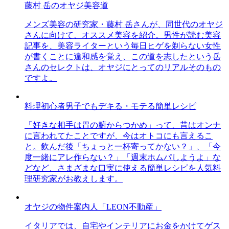
藤村 岳のオヤジ美容道
メンズ美容の研究家・藤村 岳さんが、同世代のオヤジ
さんに向けて、オススメ美容を紹介。男性が読む美容
記事を、美容ライターという毎日ヒゲを剃らない女性
が書くことに違和感を覚え、この道を志したという岳
さんのセレクトは、オヤジにとってのリアルそのもの
ですよ。
料理初心者男子でもデキる・モテる簡単レシピ
「好きな相手は胃の腑からつかめ」って、昔はオンナ
に言われてたことですが、今はオトコにも言えるこ
と。飲んだ後「ちょっと一杯寄ってかない？」、「今
度一緒にアレ作らない？」「週末ホムパしようよ」な
どなど、さまざまな口実に使える簡単レシピを人気料
理研究家がお教えします。
オヤジの物件案内人「LEON不動産」
イタリアでは、自宅やインテリアにお金をかけてゲス