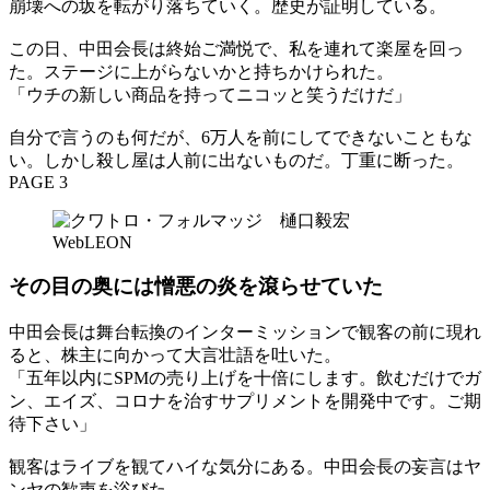
崩壊への坂を転がり落ちていく。歴史が証明している。
この日、中田会長は終始ご満悦で、私を連れて楽屋を回っ
た。ステージに上がらないかと持ちかけられた。
「ウチの新しい商品を持ってニコッと笑うだけだ」
自分で言うのも何だが、6万人を前にしてできないこともな
い。しかし殺し屋は人前に出ないものだ。丁重に断った。
PAGE 3
その目の奥には憎悪の炎を滾らせていた
中田会長は舞台転換のインターミッションで観客の前に現れ
ると、株主に向かって大言壮語を吐いた。
「五年以内にSPMの売り上げを十倍にします。飲むだけでガ
ン、エイズ、コロナを治すサプリメントを開発中です。ご期
待下さい」
観客はライブを観てハイな気分にある。中田会長の妄言はヤ
ンヤの歓声を浴びた。