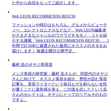
た中から自信をもってご紹介します。
Web LEON RECOMMENDS BEST30
ファッションや時計はもちろん、グルメからビューテ
ィー、エレクトロニクスなどなど、Web LEON編集者
がさまざまなジャンルのワクワクするモノ・コトを紹
介する連載「Web LEON RECOMMENDS BEST30」。1
年間で計30本に厳選された最高にオススメのネタをお
届けします！ 毎週土曜日公開予定。
藤村 岳のオヤジ美容道
メンズ美容の研究家・藤村 岳さんが、同世代のオヤジ
さんに向けて、オススメ美容を紹介。男性が読む美容
記事を、美容ライターという毎日ヒゲを剃らない女性
が書くことに違和感を覚え、この道を志したという岳
さんのセレクトは、オヤジにとってのリアルそのもの
ですよ。