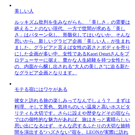
美しい人
ルッキズム批判を生みながらも、「美しさ」の需要は
絶えることのない現代。一方で世間が求める「美し
さ」はパターン化し、形骸化してはいないか、そんな
思いから、新しいグラビア企画「美しい人」が生まれ
ました。グラビアと言えば女性の若さとボディを売り
にした企画が多い中、女性であるKaori Oguriさんをプ
ロデューサーに据え、豊かな人生経験を持つ女性たち
の、内面から醸し出される“大人の美しさ”に迫る新た
なグラビア企画となります。
モテる宿にはワケがある
彼女と訪れる旅の楽しみってなんでしょう？ まずは
料理、そして景色。気持ちのいい温泉と高いホスピタ
リティも大切です。さらに設えや歴史などその宿なら
ではの個性的な魅力があれば、旅はきっと素晴らしい
思い出になるはず。そんな恋するふたりの大切な旅時
間を演出する“ハズさない”宿を、LEONが実際に訪れ