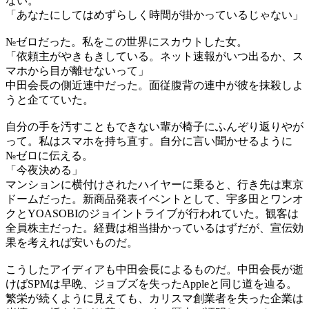
ない。
「あなたにしてはめずらしく時間が掛かっているじゃない」
№ゼロだった。私をこの世界にスカウトした女。
「依頼主がやきもきしている。ネット速報がいつ出るか、ス
マホから目が離せないって」
中田会長の側近連中だった。面従腹背の連中が彼を抹殺しよ
うと企てていた。
自分の手を汚すこともできない輩が椅子にふんぞり返りやが
って。私はスマホを持ち直す。自分に言い聞かせるように
№ゼロに伝える。
「今夜決める」
マンションに横付けされたハイヤーに乗ると、行き先は東京
ドームだった。新商品発表イベントとして、宇多田とワンオ
クとYOASOBIのジョイントライブが行われていた。観客は
全員株主だった。経費は相当掛かっているはずだが、宣伝効
果を考えれば安いものだ。
こうしたアイディアも中田会長によるものだ。中田会長が逝
けばSPMは早晩、ジョブズを失ったAppleと同じ道を辿る。
繁栄が続くように見えても、カリスマ創業者を失った企業は