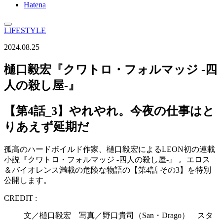
Hatena
LIFESTYLE
2024.08.25
樋口毅宏『クワトロ・フォルマッジ -四
人の殺し屋-』
【第4話_3】やれやれ。今夜の仕事はと
りあえず延期だ
孤高のハードボイルド作家、樋口毅宏によるLEON初の連載
小説『クワトロ・フォルマッジ -四人の殺し屋-』 。エロス
＆バイオレンス満載の危険な物語の【第4話 その3】を特別
公開します。
CREDIT :
文／樋口毅宏 写真／野口貴司（San・Drago） スタ