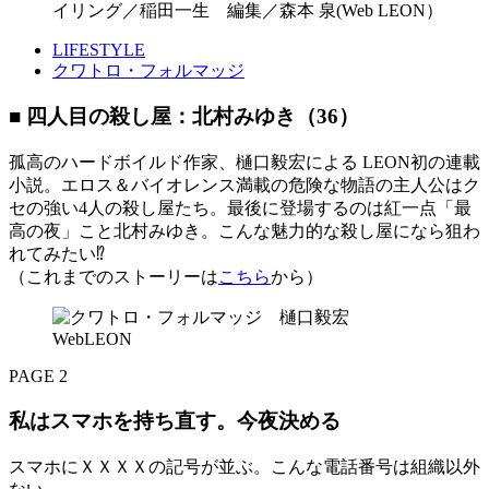
イリング／稲田一生 編集／森本 泉(Web LEON）
LIFESTYLE
クワトロ・フォルマッジ
■ 四人目の殺し屋：北村みゆき（36）
孤高のハードボイルド作家、樋口毅宏による LEON初の連載
小説。エロス＆バイオレンス満載の危険な物語の主人公はク
セの強い4人の殺し屋たち。最後に登場するのは紅一点「最
高の夜」こと北村みゆき。こんな魅力的な殺し屋になら狙わ
れてみたい⁉
（これまでのストーリーは
こちら
から）
PAGE 2
私はスマホを持ち直す。今夜決める
スマホにＸＸＸＸの記号が並ぶ。こんな電話番号は組織以外