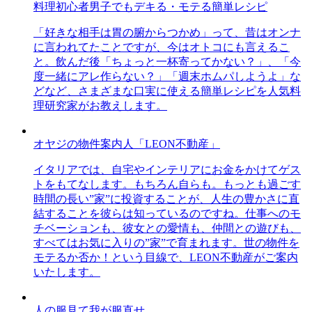
料理初心者男子でもデキる・モテる簡単レシピ
「好きな相手は胃の腑からつかめ」って、昔はオンナ
に言われてたことですが、今はオトコにも言えるこ
と。飲んだ後「ちょっと一杯寄ってかない？」、「今
度一緒にアレ作らない？」「週末ホムパしようよ」な
どなど、さまざまな口実に使える簡単レシピを人気料
理研究家がお教えします。
オヤジの物件案内人「LEON不動産」
イタリアでは、自宅やインテリアにお金をかけてゲス
トをもてなします。もちろん自らも。もっとも過ごす
時間の長い”家”に投資することが、人生の豊かさに直
結することを彼らは知っているのですね。仕事へのモ
チベーションも、彼女との愛情も、仲間との遊びも、
すべてはお気に入りの”家”で育まれます。世の物件を
モテるか否か！という目線で、LEON不動産がご案内
いたします。
人の服見て我が服直せ