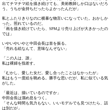
出てチマチマ絵を描き続けても、美術教師しか口はないだろ
う。うちが金持ちだったらよかったんだが」
私とふたりきりなのに横暴な物言いになっていた。おかしか
った。照れているのだ。
「画を描き続けていたら、SPMより売り上げが大きかったの
では」
いやいやいやと中田会長は首を振る。
「売れる絵なんて、意味なんぞない」
「この人は、誰」
私は裸婦を指差す。
「むかし、愛した女だ。愛し合ったことはなかったが」
私はもう一度絵を眺める。勝手な思いだが、私に似ている気
がした。
「最近は、描いているのですか」
中田会長は溜め息をつく。
「そんな時間も気力もない。いいモデルでも見つけたら、話
は別だが」