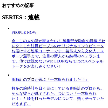
おすすめの記事
SERIES：連載
PEOPLE NOW
今、この人の話が聞きたい！ 編集部が独自の目線でセ
レクトした注目ピープルのオリジナルインタビューを
お届けする連載コーナーです。芸能人から文化人、ス
ポーツ選手まで、注目の新人から納得のベテランま
で、他では読めないWeb LEONならではのスペシャル
トークをお楽しみください！
腕時計のプロが選ぶ「一本取られました！」
数多の腕時計を日々目にしている腕時計のプロたち。
そんな彼らが魅了された、ついつい「一本取られ
た！」と膝を打ったモデルについて、熱く語っていた
だきます。