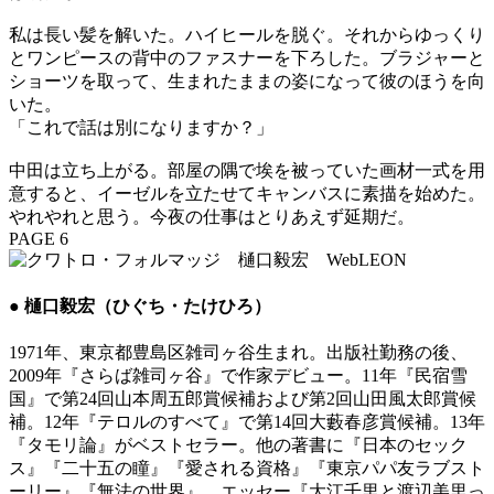
私は長い髪を解いた。ハイヒールを脱ぐ。それからゆっくり
とワンピースの背中のファスナーを下ろした。ブラジャーと
ショーツを取って、生まれたままの姿になって彼のほうを向
いた。
「これで話は別になりますか？」
中田は立ち上がる。部屋の隅で埃を被っていた画材一式を用
意すると、イーゼルを立たせてキャンバスに素描を始めた。
やれやれと思う。今夜の仕事はとりあえず延期だ。
PAGE 6
● 樋口毅宏（ひぐち・たけひろ）
1971年、東京都豊島区雑司ヶ谷生まれ。出版社勤務の後、
2009年『さらば雑司ヶ谷』で作家デビュー。11年『民宿雪
国』で第24回山本周五郎賞候補および第2回山田風太郎賞候
補。12年『テロルのすべて』で第14回大藪春彦賞候補。13年
『タモリ論』がベストセラー。他の著書に『日本のセック
ス』『二十五の瞳』『愛される資格』『東京パパ友ラブスト
ーリー』『無法の世界』、エッセー『大江千里と渡辺美里っ