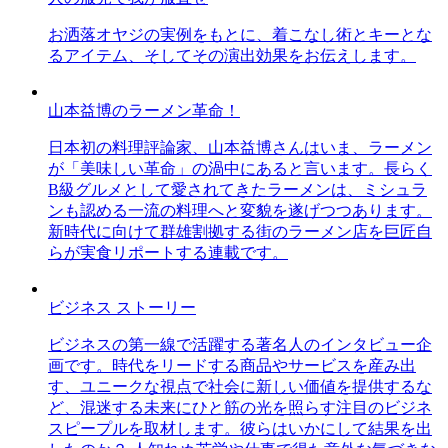
お洒落オヤジの実例をもとに、着こなし術とキーとな
るアイテム、そしてその演出効果をお伝えします。
山本益博のラーメン革命！
日本初の料理評論家、山本益博さんはいま、ラーメン
が「美味しい革命」の渦中にあると言います。長らく
B級グルメとして愛されてきたラーメンは、ミシュラ
ンも認める一流の料理へと変貌を遂げつつあります。
新時代に向けて群雄割拠する街のラーメン店を巨匠自
らが実食リポートする連載です。
ビジネス ストーリー
ビジネスの第一線で活躍する著名人のインタビュー企
画です。時代をリードする商品やサービスを産み出
す、ユニークな視点で社会に新しい価値を提供するな
ど、混迷する未来にひと筋の光を照らす注目のビジネ
スピープルを取材します。彼らはいかにして結果を出