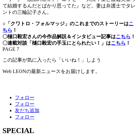
て結婚するんだとばかり思ってた』など。妻は弁護士でタレ
ントの三輪記子さん。
○「クワトロ・フォルマッジ」のこれまでのストーリーは
こ
ちら
！
〇樋口毅宏さんの今作品解説＆インタビュー記事は
こちら
！
〇連載対談「樋口毅宏の手玉にとられたい！」は
こちら
！
PAGE 7
この記事が気に入ったら「いいね！」しよう
Web LEONの最新ニュースをお届けします。
フォロー
フォロー
友だち追加
フォロー
SPECIAL