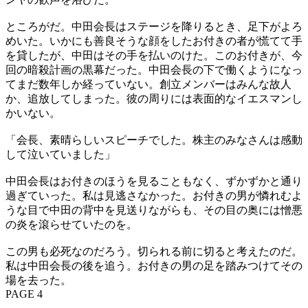
ところがだ。中田会長はステージを降りるとき、足下がよろ
めいた。いかにも善良そうな顔をしたお付きの者が慌てて手
を貸したが、中田はその手を払いのけた。このお付きが、今
回の暗殺計画の黒幕だった。中田会長の下で働くようになっ
てまだ数年しか経っていない。創立メンバーはみんな故人
か、追放してしまった。彼の周りには表面的なイエスマンし
かいない。
「会長、素晴らしいスピーチでした。株主のみなさんは感動
して泣いていました」
中田会長はお付きのほうを見ることもなく、ずかずかと通り
過ぎていった。私は見逃さなかった。お付きの男が憐れむよ
うな目で中田の背中を見送りながらも、その目の奥には憎悪
の炎を滾らせていたのを。
この男も必死なのだろう。切られる前に切ると考えたのだ。
私は中田会長の後を追う。お付きの男の足を踏みつけてその
場を去った。
PAGE 4