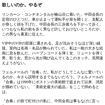
欲しいのか。やるぞ
リンカーン・コンチネンタルが椿山荘に着いた。中田会長の
定宿のひとつだ。車が止まって運転手が扉を開くと、支配人
が恭しく頭を下げた。中田会長の三歩後ろを下がって歩く。
いつもなら私の前を歩く男など許しておけないところだが、
この男なら素直に従えた。
VIP中のVIPの部屋に通される。足が沈みそうなほど深い絨
毯。室内は名画・名品が飾られていた。私は一枚の大きな絵
画に息を飲んだ。ハープシコードを弾く女、リュートを弾く
男、歌う女。窓から光が飛び込んでくるこのタッチ。見間違
えようがない。
フェルメールの『合奏』だ。私がどうしてこんなに驚いてい
るのか、今さら説明するまでもないだろう。フェルメールの
『合奏』は1990年にボストンの美術館で盗まれて以来、消息
が掴めていない。「美術史最大の盗品」をここで拝めると
は。
『合奏』の前で釘付けの私に、中田会長は事もなげに言っ