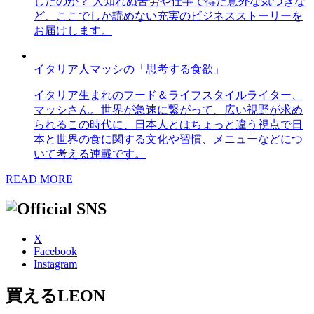
したのか？ 人知れぬ苦労や仕事で得た意外な気づきな
ど、ここでしか読めない充実のビジネスストーリーを
お届けします。
イタリア人マッシの「思考する食欲」
イタリア生まれのフード＆ライフスタイルライター、
マッシさん。世界が急速に繋がって、広い視野が求め
られるこの時代に、日本人とはちょっと違う視点で日
本と世界の食に関する文化や習慣、メニューなどにつ
いて考える連載です。
READ MORE
X
Facebook
Instagram
買えるLEON