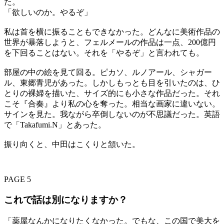
た。
「欲しいのか。やるぞ」
私は首を横に振ることもできなかった。どんなに美術作品の
世界が暴落しようと、フェルメールの作品は一点、200億円
を下回ることはない。それを「やるぞ」と言われても。
部屋の中の絵を見て回る。ピカソ、ルノアール、シャガー
ル、東郷青児があった。しかしもっとも目を引いたのは、ひ
とりの裸婦を描いた、サイズ的にも小さな作品だった。それ
こそ『合奏』より私の心を奪った。相当な画家に違いない。
サインを見た。我ながら卒倒しないのが不思議だった。英語
で「Takafumi.N」とあった。
振り向くと、中田はこくりと頷いた。
PAGE 5
これで話は別になりますか？
「薬屋なんかになりたくなかった。でもな、この国で美大を