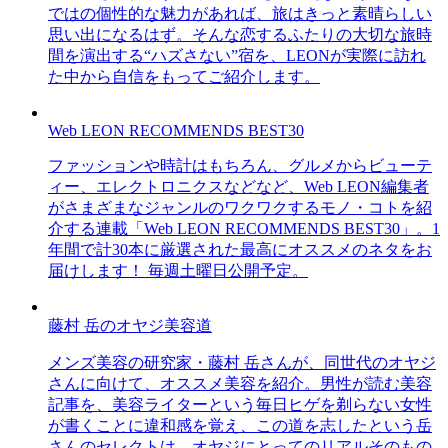
ではの個性的な魅力があれば、旅はきっと素晴らしい
思い出になるはず。そんな恋するふたりの大切な旅時
間を演出する“ハズさない”宿を、LEONが実際に訪れ
た中から自信をもってご紹介します。
Web LEON RECOMMENDS BEST30
ファッションや時計はもちろん、グルメからビューテ
ィー、エレクトロニクスなどなど、Web LEON編集者
がさまざまなジャンルのワクワクするモノ・コトを紹
介する連載「Web LEON RECOMMENDS BEST30」。1
年間で計30本に厳選された最高にオススメのネタをお
届けします！ 毎週土曜日公開予定。
藤村 岳のオヤジ美容道
メンズ美容の研究家・藤村 岳さんが、同世代のオヤジ
さんに向けて、オススメ美容を紹介。男性が読む美容
記事を、美容ライターという毎日ヒゲを剃らない女性
が書くことに違和感を覚え、この道を志したという岳
さんのセレクトは、オヤジにとってのリアルそのもの