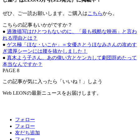
ぜひ、ご一読お願いします。ご購入は
こちら
から。
こちらの記事もいかがですか？
●
過激描写はひとつもないのに、「最も残酷な映画」と言わ
れる理由とは？
●
ゲス極「ほな・いこか」＝女優さとうほなみさんの攻めす
ぎ濃厚シーンには腰を抜かしました！
●
真木よう子さん、あの偉い方とケンカして劇団辞めたって
本当なんですか？
PAGE 8
この記事が気に入ったら「いいね！」しよう
Web LEONの最新ニュースをお届けします。
フォロー
フォロー
友だち追加
フォロー