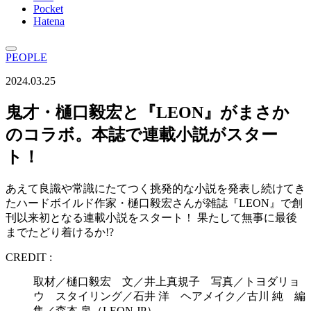
Pocket
Hatena
PEOPLE
2024.03.25
鬼才・樋口毅宏と『LEON』がまさか
のコラボ。本誌で連載小説がスター
ト！
あえて良識や常識にたてつく挑発的な小説を発表し続けてき
たハードボイルド作家・樋口毅宏さんが雑誌『LEON』で創
刊以来初となる連載小説をスタート！ 果たして無事に最後
までたどり着けるか!?
CREDIT :
取材／樋口毅宏 文／井上真規子 写真／トヨダリョ
ウ スタイリング／石井 洋 ヘアメイク／古川 純 編
集／森本 泉（LEON.JP）