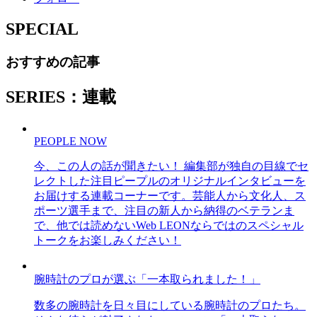
SPECIAL
おすすめの記事
SERIES：連載
PEOPLE NOW
今、この人の話が聞きたい！ 編集部が独自の目線でセ
レクトした注目ピープルのオリジナルインタビューを
お届けする連載コーナーです。芸能人から文化人、ス
ポーツ選手まで、注目の新人から納得のベテランま
で、他では読めないWeb LEONならではのスペシャル
トークをお楽しみください！
腕時計のプロが選ぶ「一本取られました！」
数多の腕時計を日々目にしている腕時計のプロたち。