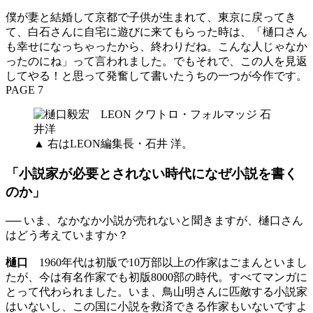
僕が妻と結婚して京都で子供が生まれて、東京に戻ってき
て、白石さんに自宅に遊びに来てもらった時は、「樋口さん
も幸せになっちゃったから、終わりだね。こんな人じゃなか
ったのにね」って言われました。でもそれで、この人を見返
してやる！と思って発奮して書いたうちの一つが今作です。
PAGE 7
▲ 右はLEON編集長・石井 洋。
「小説家が必要とされない時代になぜ小説を書く
のか」
── いま、なかなか小説が売れないと聞きますが、樋口さん
はどう考えていますか？
樋口
1960年代は初版で10万部以上の作家はごまんといまし
たが、今は有名作家でも初版8000部の時代。すべてマンガに
とって代わられました。いま、鳥山明さんに匹敵する小説家
はいないし、この国に小説を救済できる作家もいないですよ