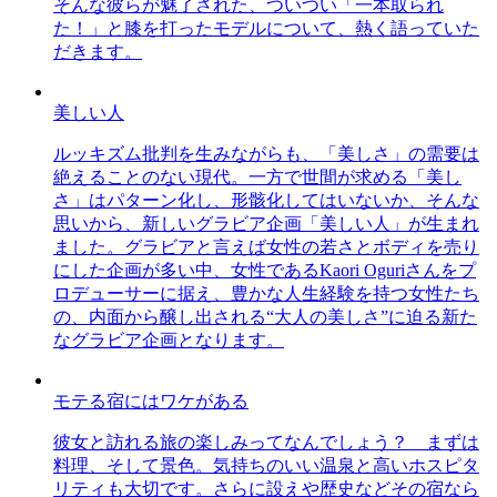
そんな彼らが魅了された、ついつい「一本取られ
た！」と膝を打ったモデルについて、熱く語っていた
だきます。
美しい人
ルッキズム批判を生みながらも、「美しさ」の需要は
絶えることのない現代。一方で世間が求める「美し
さ」はパターン化し、形骸化してはいないか、そんな
思いから、新しいグラビア企画「美しい人」が生まれ
ました。グラビアと言えば女性の若さとボディを売り
にした企画が多い中、女性であるKaori Oguriさんをプ
ロデューサーに据え、豊かな人生経験を持つ女性たち
の、内面から醸し出される“大人の美しさ”に迫る新た
なグラビア企画となります。
モテる宿にはワケがある
彼女と訪れる旅の楽しみってなんでしょう？ まずは
料理、そして景色。気持ちのいい温泉と高いホスピタ
リティも大切です。さらに設えや歴史などその宿なら