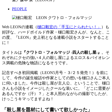
PEOPLE
Web LEONの連載（
樋口毅宏の「手玉にとられたい！」
）も
好評な、ハードボイルド作家・樋口毅宏さんが、なんと、こ
の度、『LEON』史上初となる連載小説をスタートすること
に！
タイトルは
『クワトロ・フォルマッジ -四人の殺し屋-』
。そ
れぞれにクセの強い４人の殺し屋によるエロス＆バイオレン
ス満載の危険な物語になるそうです。
記念すべき初回掲載（LEON5月号・３/２５発売！）を前に
して、今作の誕生秘話や作家としての想いを樋口さんご本人
に伺いました。今作は殺し屋が主人公、ということで、樋口
さんも小説をイメージしたクールな装いに。「どこに需要が
あるんですか（汗）？」と本人照れながらの撮影でしたが、
けっこうキマってますよね！
「殺し屋を題材にして書いて欲しかった」