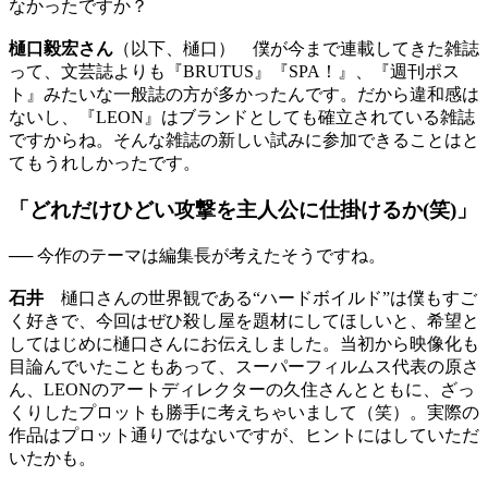
なかったですか？
樋口毅宏さん
（以下、樋口） 僕が今まで連載してきた雑誌
って、文芸誌よりも『BRUTUS』『SPA！』、『週刊ポス
ト』みたいな一般誌の方が多かったんです。だから違和感は
ないし、『LEON』はブランドとしても確立されている雑誌
ですからね。そんな雑誌の新しい試みに参加できることはと
てもうれしかったです。
「どれだけひどい攻撃を主人公に仕掛けるか(笑)」
── 今作のテーマは編集長が考えたそうですね。
石井
樋口さんの世界観である“ハードボイルド”は僕もすご
く好きで、今回はぜひ殺し屋を題材にしてほしいと、希望と
してはじめに樋口さんにお伝えしました。当初から映像化も
目論んでいたこともあって、スーパーフィルムス代表の原さ
ん、LEONのアートディレクターの久住さんとともに、ざっ
くりしたプロットも勝手に考えちゃいまして（笑）。実際の
作品はプロット通りではないですが、ヒントにはしていただ
いたかも。