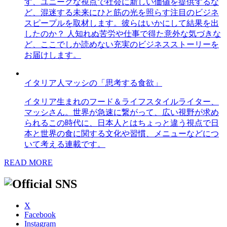
す、ユニークな視点で社会に新しい価値を提供するな
ど、混迷する未来にひと筋の光を照らす注目のビジネ
スピープルを取材します。彼らはいかにして結果を出
したのか？ 人知れぬ苦労や仕事で得た意外な気づきな
ど、ここでしか読めない充実のビジネスストーリーを
お届けします。
イタリア人マッシの「思考する食欲」
イタリア生まれのフード＆ライフスタイルライター、
マッシさん。世界が急速に繋がって、広い視野が求め
られるこの時代に、日本人とはちょっと違う視点で日
本と世界の食に関する文化や習慣、メニューなどにつ
いて考える連載です。
READ MORE
X
Facebook
Instagram