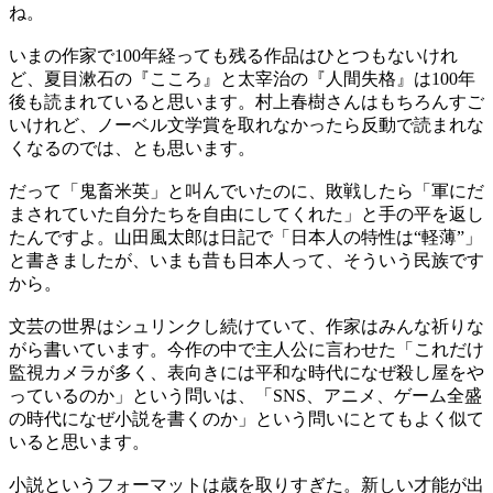
ね。
いまの作家で100年経っても残る作品はひとつもないけれ
ど、夏目漱石の『こころ』と太宰治の『人間失格』は100年
後も読まれていると思います。村上春樹さんはもちろんすご
いけれど、ノーベル文学賞を取れなかったら反動で読まれな
くなるのでは、とも思います。
だって「鬼畜米英」と叫んでいたのに、敗戦したら「軍にだ
まされていた自分たちを自由にしてくれた」と手の平を返し
たんですよ。山田風太郎は日記で「日本人の特性は“軽薄”」
と書きましたが、いまも昔も日本人って、そういう民族です
から。
文芸の世界はシュリンクし続けていて、作家はみんな祈りな
がら書いています。今作の中で主人公に言わせた「これだけ
監視カメラが多く、表向きには平和な時代になぜ殺し屋をや
っているのか」という問いは、「SNS、アニメ、ゲーム全盛
の時代になぜ小説を書くのか」という問いにとてもよく似て
いると思います。
小説というフォーマットは歳を取りすぎた。新しい才能が出