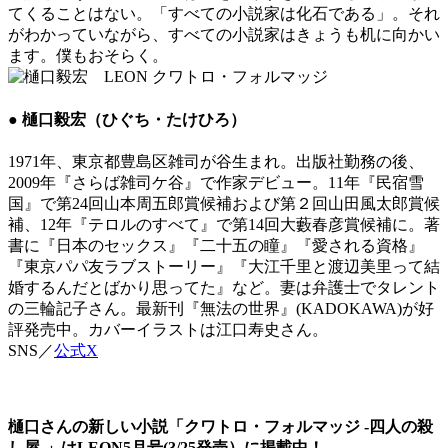
てくることはない。「すべての小説家は化石である」。それ
がわかっていながら、すべての小説家はきょうも机に向かい
ます。僕もおそらく。
● 樋口毅宏（ひぐち・たけひろ）
1971年、東京都豊島区雑司が谷生まれ。出版社勤務の後、
2009年『さらば雑司ケ谷』で作家デビュー。11年『民宿雪
国』で第24回山本周五郎賞候補および第２回山田風太郎賞候
補、12年『テロルのすべて』で第14回大藪春彦賞候補に。著
書に『日本のセックス』『二十五の瞳』『愛される資格』
『東京パパ友ラブストーリー』『大江千里と渡辺美里って結
婚するんだとばかり思ってた』など。妻は弁護士でタレント
の三輪記子さん。最新刊『無法の世界』(KADOKAWA)が好
評発売中。カバーイラストは江口寿史さん。
SNS／
公式X
樋口さんの新しい小説「クワトロ・フォルマッジ -四人の殺
し屋-」はLEON5月号(3/25発売）に掲載中！