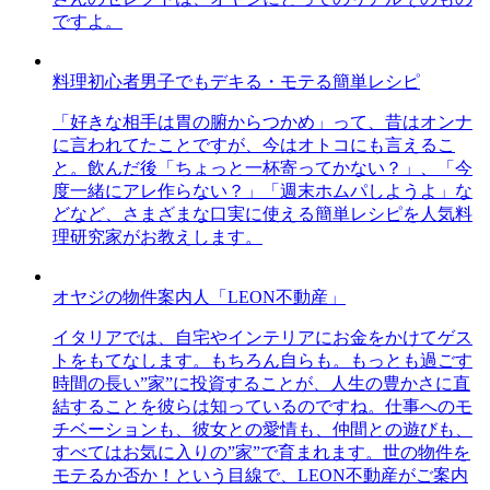
ですよ。
料理初心者男子でもデキる・モテる簡単レシピ
「好きな相手は胃の腑からつかめ」って、昔はオンナ
に言われてたことですが、今はオトコにも言えるこ
と。飲んだ後「ちょっと一杯寄ってかない？」、「今
度一緒にアレ作らない？」「週末ホムパしようよ」な
どなど、さまざまな口実に使える簡単レシピを人気料
理研究家がお教えします。
オヤジの物件案内人「LEON不動産」
イタリアでは、自宅やインテリアにお金をかけてゲス
トをもてなします。もちろん自らも。もっとも過ごす
時間の長い”家”に投資することが、人生の豊かさに直
結することを彼らは知っているのですね。仕事へのモ
チベーションも、彼女との愛情も、仲間との遊びも、
すべてはお気に入りの”家”で育まれます。世の物件を
モテるか否か！という目線で、LEON不動産がご案内