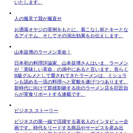
いたします。
人の服見て我が服直せ
お洒落オヤジの実例をもとに、着こなし術とキーとな
るアイテム、そしてその演出効果をお伝えします。
山本益博のラーメン革命！
日本初の料理評論家、山本益博さんはいま、ラーメン
が「美味しい革命」の渦中にあると言います。長らく
B級グルメとして愛されてきたラーメンは、ミシュラ
ンも認める一流の料理へと変貌を遂げつつあります。
新時代に向けて群雄割拠する街のラーメン店を巨匠自
らが実食リポートする連載です。
ビジネス ストーリー
ビジネスの第一線で活躍する著名人のインタビュー企
画です。時代をリードする商品やサービスを産み出