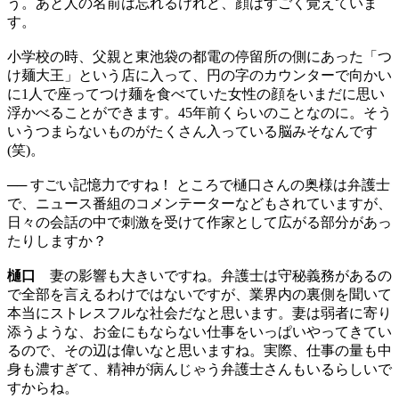
う。あと人の名前は忘れるけれど、顔はすごく覚えていま
す。
小学校の時、父親と東池袋の都電の停留所の側にあった「つ
け麺大王」という店に入って、円の字のカウンターで向かい
に1人で座ってつけ麺を食べていた女性の顔をいまだに思い
浮かべることができます。45年前くらいのことなのに。そう
いうつまらないものがたくさん入っている脳みそなんです
(笑)。
── すごい記憶力ですね！ ところで樋口さんの奥様は弁護士
で、ニュース番組のコメンテーターなどもされていますが、
日々の会話の中で刺激を受けて作家として広がる部分があっ
たりしますか？
樋口
妻の影響も大きいですね。弁護士は守秘義務があるの
で全部を言えるわけではないですが、業界内の裏側を聞いて
本当にストレスフルな社会だなと思います。妻は弱者に寄り
添うような、お金にもならない仕事をいっぱいやってきてい
るので、その辺は偉いなと思いますね。実際、仕事の量も中
身も濃すぎて、精神が病んじゃう弁護士さんもいるらしいで
すからね。