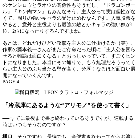
のケンシロウとラオウの関係性もそうだし、『ドラゴンボー
ル』『キン肉マン』もみんなそう。主人公って実は個性がな
くて、周りの強いキャラの受け止め役なんです。人気投票を
やると、意外と主役よりも最強の敵とかキャラの強い奴が1
位、2位になったりするんですよね。
あとは、どれだけひどい攻撃を主人公に仕掛けるか（笑）。
作家の藤本義一さんがまだご存命だった頃に「主人公を困ら
せると物語は面白くなる」とおっしゃっていて、すごくヒン
トになりました。本当にその通りで、もう無理だろうってく
らい主人公のぶち当たる壁が高く、分厚くなるほど面白い展
開になっていくんです。
PAGE 4
「冷蔵庫にあるような“アリモノ”を使って書く」
── すでに最後まで書き終わっているそうですが、連載する
時はいつもそうなのですか？
樋口
そうですね。長編でも、全部書き終わってからお渡し