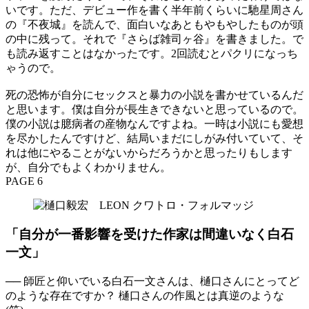
いです。ただ、デビュー作を書く半年前くらいに馳星周さん
の『不夜城』を読んで、面白いなあともやもやしたものが頭
の中に残って。それで『さらば雑司ヶ谷』を書きました。で
も読み返すことはなかったです。2回読むとパクリになっち
ゃうので。
死の恐怖が自分にセックスと暴力の小説を書かせているんだ
と思います。僕は自分が長生きできないと思っているので。
僕の小説は臆病者の産物なんですよね。一時は小説にも愛想
を尽かしたんですけど、結局いまだにしがみ付いていて、そ
れは他にやることがないからだろうかと思ったりもします
が、自分でもよくわかりません。
PAGE 6
「自分が一番影響を受けた作家は間違いなく白石
一文」
── 師匠と仰いでいる白石一文さんは、樋口さんにとってど
のような存在ですか？ 樋口さんの作風とは真逆のような