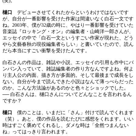
(笑)。
樋口
デビューさせてくれたからというわけではないです
が、自分が一番影響を受けた作家は間違いなく白石一文です
ね。2003年、僕が32歳の時に、やはり一番影響を受けていた
音楽誌『ロッキング・オン』の編集者・山崎洋一郎さんが、
エッセイの中で「白石一文というすごい作家が現れた、どう
やら文藝春秋の現役編集者らしい」と書いていたので、読ん
だら本当にすごい衝撃を受けたんです。
白石さんの作品は、雑誌や小説、エッセイの引用も作中にバ
ンバン入っていて、雑誌編集者の作り方なんですよね。何よ
り主人公の内面、描き方が多面的。そして最後まで成長をし
ない。自分が今まで読んできた小説はなんて薄っぺらだった
のか。こんな方法論があるのかと色々とショックでした。
── 白石さんは、樋口さんについてどんなことを言われるん
ですか？
樋口
僕のことは、いまだに「さん」付けで読んでくれます
（笑）。あと、僕の作品を読むたびに感想をくれます。いい
時はすごく褒めてくれるし、ダメな時は「全然つまんない
ね」ってはっきり言われます。