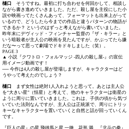
樋口
そうですね。最初に打ち合わせを何回かして、相談し
ながら書き進めていきました。ただ、殺し屋を主役にした小
説や映画ってたくさんあって、フォーマットも出来上がって
いるので、どうしたら今までの作品と違うパターンの物語が
できるか？ というのはずっと考えながら書いていました。
昨年末にデヴィッド・フィンチャー監督の『ザ・キラー』と
いう暗殺者が主人公の映画を見たんですが、かぶってたら嫌
だな〜って思って劇場でドキドキしました（笑）。
PAGE 3
▲ 小説『クワトロ・フォルマッジ -四人の殺し屋-』の宣伝
用イメージ動画です！
── 今作は4人の殺し屋が登場しますが、キャラクターはど
うやって考えたのでしょう？
樋口
まず女性は絶対1人入れようと思って。あとは主人公
を“大きい星”（恒星）と考えて、他のキャラクターは衛星の
ように周りに置いていきました。これは、子供の頃から気づ
いていた法則なんですが、主人公は正統派で、周りにトリッ
キーなキャラクターを置いていくと自然と話が回っていくん
です。
『巨人の星』の星 飛雄馬と星 一徹、花形 満、『北斗の拳』