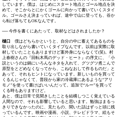
しています。僕は、はじめにスタート地点とゴール地点を決
めて、そこからとにかくゴールに向かって書いていくスタイ
ル。ゴールさえ決まっていれば、途中で山に登っても、谷か
ら転げ落ちてもOKなんです。
── 今作を書くにあたって、取材などはされましたか？
樋口
僕はどちらかというと、自分の中に蓄えてあるものを
取り出しながら書いていくタイプなんです。以前は実際に取
材していたこともありますけど案外身にならなくて(笑)。村
上春樹さんの『回転木馬のデッド・ヒート』の序文に、「小
説というのは鍋にいろんなネタを入れて、グツグツ煮こんで
原型をとどめなくなってから、こねなおして作るものだ」と
あって、それもヒントになっています。新しいものを買って
くるんじゃなくて、普段から家の冷蔵庫にあるような“アリ
モノ”を使って書けばいいんだって。追加で“ルー”を買って
くる時もありますけど。
あと、僕は日常で見聞きしたことを結構しつこく覚えている
人間なので、それも影響していると思います。勉強はまるっ
きりできなかったのに、見たもの、聞いた話はずっと頭に残
っているんです。映画や漫画、小説、テレビドラマ、絵もそ