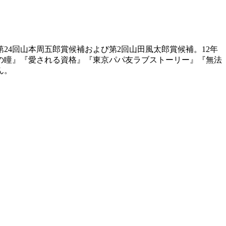
第24回山本周五郎賞候補および第2回山田風太郎賞候補。12年
五の瞳』『愛される資格』『東京パパ友ラブストーリー』『無法
ん。