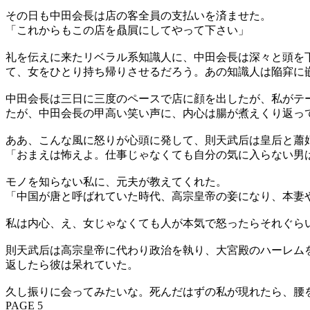
その日も中田会長は店の客全員の支払いを済ませた。
「これからもこの店を贔屓にしてやって下さい」
礼を伝えに来たリベラル系知識人に、中田会長は深々と頭を
て、女をひとり持ち帰りさせるだろう。あの知識人は陥穽に
中田会長は三日に三度のペースで店に顔を出したが、私がテ
たが、中田会長の甲高い笑い声に、内心は腸が煮えくり返っ
ああ、こんな風に怒りが心頭に発して、則天武后は皇后と蕭
「おまえは怖えよ。仕事じゃなくても自分の気に入らない男
モノを知らない私に、元夫が教えてくれた。
「中国が唐と呼ばれていた時代、高宗皇帝の妾になり、本妻
私は内心、え、女じゃなくても人が本気で怒ったらそれぐら
則天武后は高宗皇帝に代わり政治を執り、大宮殿のハーレム
返したら彼は呆れていた。
久し振りに会ってみたいな。死んだはずの私が現れたら、腰
PAGE 5