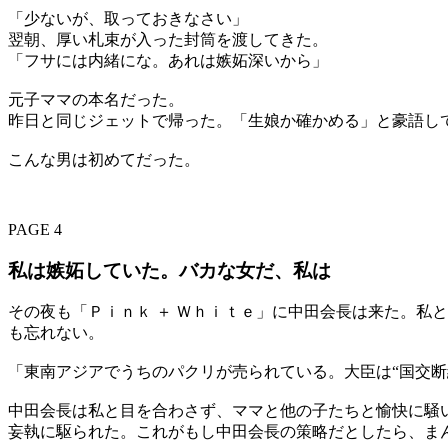
「少ないが、取っておきなさい」
翌朝、厚い札束が入った封筒を渡してきた。
「フサには内緒にな。あれは嫉妬深いから」
元子ママの本名だった。
昨日と同じジェットで帰った。「生娘か確かめる」と豪語し
こんな男は初めてだった。
PAGE 4
私は嫉妬していた。バカな女だ、私は
その夜も「Ｐｉｎｋ ＋ Ｗｈｉｔｅ」に中田会長は来た。私
も忘れない。
「東南アジアでうちのパクリが売られている。大臣は“国交
中田会長は私と目を合わさず、ママと他の子たちと愉快に騒い
妄執に駆られた。これがもし中田会長の策略だとしたら、ま