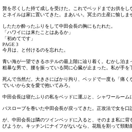
贅を尽くした持て成しを受けた。これでベッドまでお供をし
とネイルは家に置いてきた。まあいい。冥土の土産に愉しま
したたか酔ったふりをして中田会長の胸にもたれた。
「ハワイには来たことはあるか」
「初めてです」
PAGE 3
今月は、と付けるのを忘れた。
青い海が一望できるホテルの最上階に辿り着く。むかし泊ま
粗暴な男で、腰を振っている間に心臓が止まった。私が手を
死んで当然だ。大きさにばかり拘り、ベッドで一度も「痛く
でいいから女を愛で抱いてみろ。
中田会長は寝たふりの私をベッドに運ぶと、シャワールーム
バスローブを巻いた中田会長が戻ってきた。正攻法で女を口
が、中田会長は隣のツインベッドに入ると、そのまま私に背
びようか。キッチンにナイフがないなら、花瓶を割って頸動