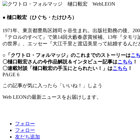
● 樋口毅宏（ひぐち・たけひろ）
1971年、東京都豊島区雑司ヶ谷生まれ。出版社勤務の後、20
『テロルのすべて』で第14回大藪春彦賞候補。13年『タモ
の世界』、エッセー『大江千里と渡辺美里って結婚するんだ
○「クワトロ・フォルマッジ」のこれまでのストーリーは
こ
〇樋口毅宏さんの今作品解説＆インタビュー記事は
こちら
！
〇連載対談「樋口毅宏の手玉にとられたい！」は
こちら
！
PAGE 6
この記事が気に入ったら「いいね！」しよう
Web LEONの最新ニュースをお届けします。
フォロー
フォロー
友だち追加