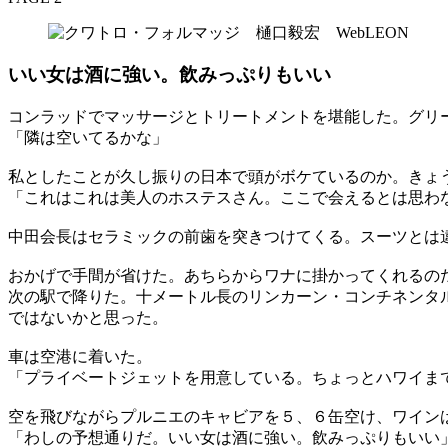
いい女は酒に強い。飲みっぷりもいい
コンラッドでマッサージとトリートメントを堪能した。グリ
「隣は空いてるかな」
私としたことが久し振りの日本で頭がボケているのか。きょ
「これはこれは美人のホステスさん。ここで会えるとは思わ
中田会長はセラミックの前歯を突きつけてくる。スーツとは
おかげで手間が省けた。あちらからワナに掛かってくれるの
次の駅で降りた。十メートル長のリンカーン・コンチネンタ
ではないかと思った。
車は空港に着いた。
「プライベートジェットを用意している。ちょっとハワイま
空を飛びながらプルニエのキャビアを５、６缶空け、ワインは2
「わしの予想通りだ。いい女は酒に強い。飲みっぷりもいい