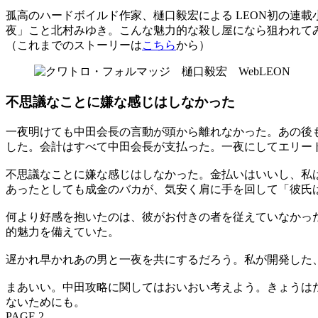
孤高のハードボイルド作家、樋口毅宏による LEON初の連
夜」こと北村みゆき。こんな魅力的な殺し屋になら狙われて
（これまでのストーリーは
こちら
から）
不思議なことに嫌な感じはしなかった
一夜明けても中田会長の言動が頭から離れなかった。あの後
した。会計はすべて中田会長が支払った。一夜にしてエリー
不思議なことに嫌な感じはしなかった。金払いはいいし、私
あったとしても成金のバカが、気安く肩に手を回して「彼氏
何より好感を抱いたのは、彼がお付きの者を従えていなかっ
的魅力を備えていた。
遅かれ早かれあの男と一夜を共にするだろう。私が開発した
まあいい。中田攻略に関してはおいおい考えよう。きょうは
ないためにも。
PAGE 2