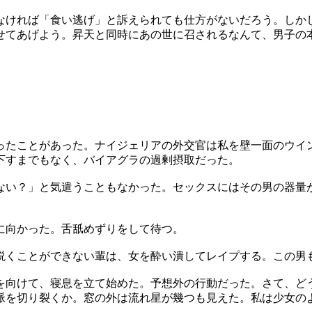
なければ「食い逃げ」と訴えられても仕方がないだろう。しか
せてあげよう。昇天と同時にあの世に召されるなんて、男子の
ったことがあった。ナイジェリアの外交官は私を壁一面のウイ
下すまでもなく、バイアグラの過剰摂取だった。
ない？」と気遣うこともなかった。セックスにはその男の器量
に向かった。舌舐めずりをして待つ。
説くことができない輩は、女を酔い潰してレイプする。この男
を向けて、寝息を立て始めた。予想外の行動だった。さて、ど
脈を切り裂くか。窓の外は流れ星が幾つも見えた。私は少女の