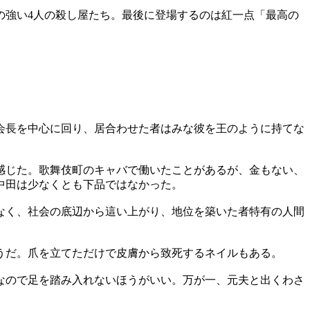
の強い4人の殺し屋たち。最後に登場するのは紅一点「最高の
会長を中心に回り、居合わせた者はみな彼を王のように持てな
感じた。歌舞伎町のキャバで働いたことがあるが、金もない、
中田は少なくとも下品ではなかった。
なく、社会の底辺から這い上がり、地位を築いた者特有の人間
うだ。爪を立てただけで皮膚から致死するネイルもある。
なので足を踏み入れないほうがいい。万が一、元夫と出くわさ