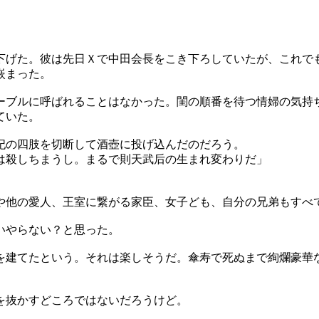
下げた。彼は先日Ｘで中田会長をこき下ろしていたが、これで
嵌まった。
ーブルに呼ばれることはなかった。閨の順番を待つ情婦の気持
ていた。
妃の四肢を切断して酒壺に投げ込んだのだろう。
は殺しちまうし。まるで則天武后の生まれ変わりだ」
や他の愛人、王室に繋がる家臣、女子ども、自分の兄弟もすべ
いやらない？と思った。
を建てたという。それは楽しそうだ。傘寿で死ぬまで絢爛豪華
を抜かすどころではないだろうけど。