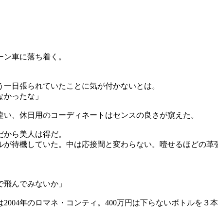
ーン車に落ち着く。
う一日張られていたことに気が付かないとは。
なかったな」
違い、休日用のコーディネートはセンスの良さが窺えた。
だから美人は得だ。
ルが待機していた。中は応接間と変わらない。噎せるほどの革
で飛んでみないか」
004年のロマネ・コンティ。400万円は下らないボトルを３
」