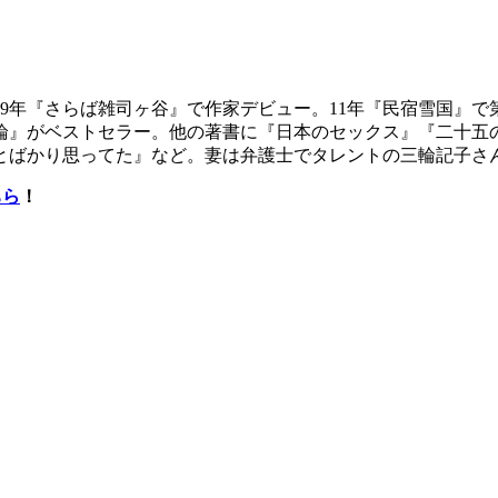
09年『さらば雑司ヶ谷』で作家デビュー。11年『民宿雪国』で
リ論』がベストセラー。他の著書に『日本のセックス』『二十
とばかり思ってた』など。妻は弁護士でタレントの三輪記子さ
ちら
！