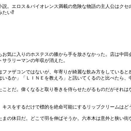
載小説。エロス＆バイオレンス満載の危険な物語の主人公はクセ
みたい⁉
もお気に入りのホステスの膝から手を放さなかった。店は中田
トサラリーマンの年収が消えた。
はファザコンではないが、年寄りが綺麗な飲み方をしていると
はいるか」「ＬＩＮＥを教えろ」と訊いてくるのと比べたら、
たことだ。偉くなると取り巻きを侍らせたがるものだがそれは
、キスをするだけで標的を絶命可能にするリップクリームはど
たまの休日だ。どこで羽を伸ばそうか。六本木は意外と狭い街