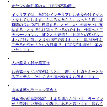
オヤジの物件案内人「LEON不動産」
イタリアでは、自宅やインテリアにお金をかけてゲス
トをもてなします。もちろん自らも。もっとも過ごす
時間の長い”家”に投資することが、人生の豊かさに直
結することを彼らは知っているのですね。仕事へのモ
チベーションも、彼女との愛情も、仲間との遊びも、
すべてはお気に入りの”家”で育まれます。世の物件を
モテるか否か！という目線で、LEON不動産がご案内
いたします。
人の服見て我が服直せ
お洒落オヤジの実例をもとに、着こなし術とキーとな
るアイテム、そしてその演出効果をお伝えします。
山本益博のラーメン革命！
日本初の料理評論家、山本益博さんはいま、ラーメン
が「美味しい革命」の渦中にあると言います。長らく