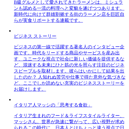
B級グルメとして愛されてきたラーメンは、ミシュラ
ンも認める一流の料理へと変貌を遂げつつあります。
新時代に向けて群雄割拠する街のラーメン店を巨匠自
らが実食リポートする連載です。
ビジネス ストーリー
ビジネスの第一線で活躍する著名人のインタビュー企
画です。時代をリードする商品やサービスを産み出
す、ユニークな視点で社会に新しい価値を提供するな
ど、混迷する未来にひと筋の光を照らす注目のビジネ
スピープルを取材します。彼らはいかにして結果を出
したのか？ 人知れぬ苦労や仕事で得た意外な気づきな
ど、ここでしか読めない充実のビジネスストーリーを
お届けします。
イタリア人マッシの「思考する食欲」
イタリア生まれのフード＆ライフスタイルライター、
マッシさん。世界が急速に繋がって、広い視野が求め
られるこの時代に、日本人とはちょっと違う視点で日