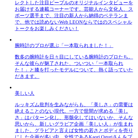
レクトした注目ピープルのオリジナルインタビューを
お届けする連載コーナーです。芸能人から文化人、ス
ポーツ選手まで、注目の新人から納得のベテランま
で、他では読めないWeb LEONならではのスペシャル
トークをお楽しみください！
腕時計のプロが選ぶ「一本取られました！」
数多の腕時計を日々目にしている腕時計のプロたち。
そんな彼らが魅了された、ついつい「一本取られ
た！」と膝を打ったモデルについて、熱く語っていた
だきます。
美しい人
ルッキズム批判を生みながらも、「美しさ」の需要は
絶えることのない現代。一方で世間が求める「美し
さ」はパターン化し、形骸化してはいないか、そんな
思いから、新しいグラビア企画「美しい人」が生まれ
ました。グラビアと言えば女性の若さとボディを売り
にした企画が多い中、女性であるKaori Oguriさんをプ