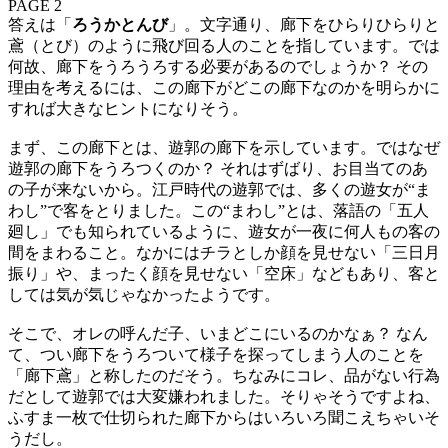
PAGE 2
答えは「
ろうかとんび
」。文字通り、廊下をひらりひらりと
鳶（とび）のように飛び回る人のことを指しています。では
何故、廊下をうろうろする必要があるのでしょうか？ その
理由を考えるには、この廊下がどこの廊下なのかを明らかに
すれば大きなヒントになりそう。
まず、この廊下とは、遊郭の廊下を示しています。ではなぜ
遊郭の廊下をうろつくのか？ それはずばり、お目当てのあ
の子が来ないから。江戸時代の遊郭では、多くの遊女が“ま
わし”で客をとりました。この“まわし”とは、落語の「五人
廻し」でも知られているように、遊女が一夜に何人もの客の
間をまわること。なかにはチラとしか顔を見せない「三日月
振り」や、まったく顔を見せない「空床」などもあり、客と
しては気が気じゃなかったようです。
そこで、オレの呼んだ子、いまどこにいるのかなぁ？ なん
て、つい廊下をうろついて様子を探ってしまう人のことを
「廊下鳶」と称したのだそう。ちなみにコレ、品がない行為
だとして遊郭では大変嫌われました。そりゃそうですよね、
ふすま一枚で仕切られた廊下からはいろいろ聞こえちゃいそ
うだし。