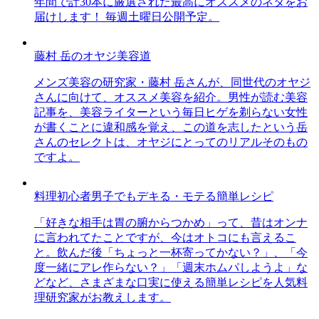
年間で計30本に厳選された最高にオススメのネタをお
届けします！ 毎週土曜日公開予定。
藤村 岳のオヤジ美容道
メンズ美容の研究家・藤村 岳さんが、同世代のオヤジ
さんに向けて、オススメ美容を紹介。男性が読む美容
記事を、美容ライターという毎日ヒゲを剃らない女性
が書くことに違和感を覚え、この道を志したという岳
さんのセレクトは、オヤジにとってのリアルそのもの
ですよ。
料理初心者男子でもデキる・モテる簡単レシピ
「好きな相手は胃の腑からつかめ」って、昔はオンナ
に言われてたことですが、今はオトコにも言えるこ
と。飲んだ後「ちょっと一杯寄ってかない？」、「今
度一緒にアレ作らない？」「週末ホムパしようよ」な
どなど、さまざまな口実に使える簡単レシピを人気料
理研究家がお教えします。