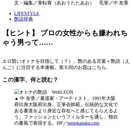
文・編集／青転青（あおうたたあお） 毛筆／中 友香
LIFESTYLE
艶語辞典
【ヒント】 プロの女性からも嫌われち
ゃう男って……
エロ賢いオトナを目指して（？）、艶のある言葉＝艶語（え
んご）に注目する本連載。第５回のお題はこちら。
この漢字、何と読む？
▲ 中 友香／書道家・アーティスト。1991年大阪
府出身大阪府出身。正筆会師範。伝統的な文化で
ある書道をより身近な存在へと感じてもらえるよ
う、ファッションというフィルターを通し、独自
の書風で表現する。HP／
tomokanaka.com