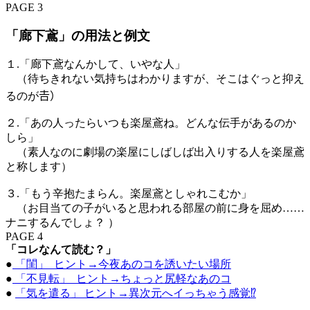
PAGE 3
「廊下鳶」の用法と例文
１.「廊下鳶なんかして、いやな人」
（待ちきれない気持ちはわかりますが、そこはぐっと抑え
るのが𠮷）
２.「あの人ったらいつも楽屋鳶ね。どんな伝手があるのか
しら」
（素人なのに劇場の楽屋にしばしば出入りする人を楽屋鳶
と称します）
３.「もう辛抱たまらん。楽屋鳶としゃれこむか」
（お目当ての子がいると思われる部屋の前に身を屈め……
ナニするんでしょ？ ）
PAGE 4
「コレなんて読む？」
●
「閨」 ヒント→今夜あのコを誘いたい場所
●
「不見転」 ヒント→ちょっと尻軽なあのコ
●
「気を遣る」 ヒント→異次元へイっちゃう感覚⁉