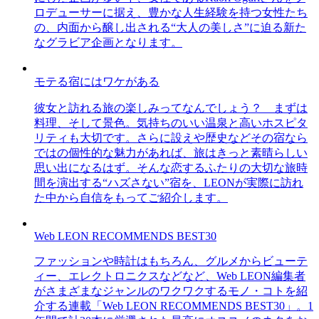
ロデューサーに据え、豊かな人生経験を持つ女性たち
の、内面から醸し出される“大人の美しさ”に迫る新た
なグラビア企画となります。
モテる宿にはワケがある
彼女と訪れる旅の楽しみってなんでしょう？ まずは
料理、そして景色。気持ちのいい温泉と高いホスピタ
リティも大切です。さらに設えや歴史などその宿なら
ではの個性的な魅力があれば、旅はきっと素晴らしい
思い出になるはず。そんな恋するふたりの大切な旅時
間を演出する“ハズさない”宿を、LEONが実際に訪れ
た中から自信をもってご紹介します。
Web LEON RECOMMENDS BEST30
ファッションや時計はもちろん、グルメからビューテ
ィー、エレクトロニクスなどなど、Web LEON編集者
がさまざまなジャンルのワクワクするモノ・コトを紹
介する連載「Web LEON RECOMMENDS BEST30」。1