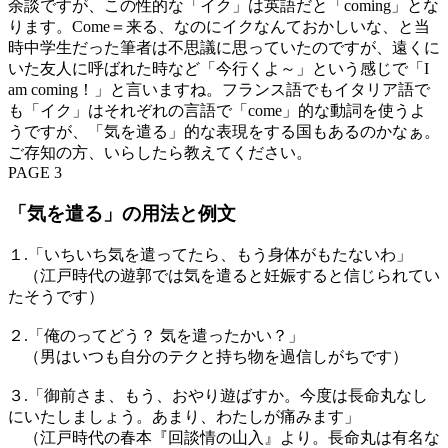
余談ですが、この性的な「イク」は英語だと「coming」とな
ります。Come＝来る、なのにイクなんておかしいな、と当
時中学生だった筆者は不思議に思っていたのですが、遠くに
いた友人に呼ばれた時など「今行くよ～」という感じで「I
am coming！」と言いますね。フランス語でもイタリア語で
も「イク」はそれぞれの言語で「come」的な動詞を使うよ
うですが、「気を遣る」的な表現をする国もあるのかなぁ。
ご存知の方、いらしたら教えてください。
PAGE 3
「気を遣る」の用法と例文
１.「いちいち気を遣ってたら、もう身体がもたないわ」
（江戸時代の遊郭では気を遣ると妊娠すると信じられてい
たそうです）
２.「俺のってどう？ 気を遣ったかい？」
（男はいつも自分のテクと持ち物を過信しがちです）
３.「御前さま、もう、おやり遊ばすか。今度は長命丸なし
にいたしましょう。あまり、わたしが痛みます」
（江戸時代の春本『回談情の山入』より。長命丸は有名な