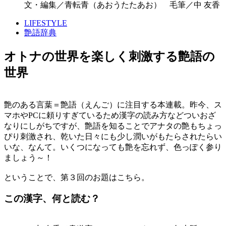
文・編集／青転青（あおうたたあお） 毛筆／中 友香
LIFESTYLE
艶語辞典
オトナの世界を楽しく刺激する艶語の
世界
艶のある言葉＝艶語（えんご）に注目する本連載。昨今、ス
マホやPCに頼りすぎているため漢字の読み方などついおざ
なりにしがちですが、艶語を知ることでアナタの艶もちょっ
ぴり刺激され、乾いた日々にも少し潤いがもたらされたらい
いな、なんて。いくつになっても艶を忘れず、色っぽく参り
ましょう～！
ということで、第３回のお題はこちら。
この漢字、何と読む？