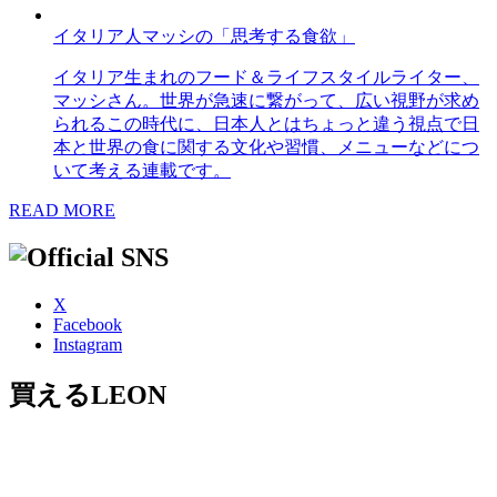
イタリア人マッシの「思考する食欲」
イタリア生まれのフード＆ライフスタイルライター、
マッシさん。世界が急速に繋がって、広い視野が求め
られるこの時代に、日本人とはちょっと違う視点で日
本と世界の食に関する文化や習慣、メニューなどにつ
いて考える連載です。
READ MORE
X
Facebook
Instagram
買えるLEON