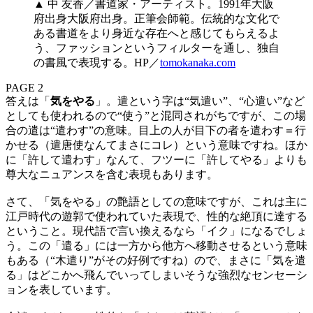
▲ 中 友香／書道家・アーティスト。1991年大阪
府出身大阪府出身。正筆会師範。伝統的な文化で
ある書道をより身近な存在へと感じてもらえるよ
う、ファッションというフィルターを通し、独自
の書風で表現する。HP／
tomokanaka.com
PAGE 2
答えは「
気をやる
」。遣という字は“気遣い”、“心遣い”など
としても使われるので“使う”と混同されがちですが、この場
合の遣は“遣わす”の意味。目上の人が目下の者を遣わす＝行
かせる（遣唐使なんてまさにコレ）という意味ですね。ほか
に「許して遣わす」なんて、フツーに「許してやる」よりも
尊大なニュアンスを含む表現もあります。
さて、「気をやる」の艶語としての意味ですが、これは主に
江戸時代の遊郭で使われていた表現で、性的な絶頂に達する
ということ。現代語で言い換えるなら「イク」になるでしょ
う。この「遣る」には一方から他方へ移動させるという意味
もある（“木遣り”がその好例ですね）ので、まさに「気を遣
る」はどこかへ飛んでいってしまいそうな強烈なセンセーシ
ョンを表しています。