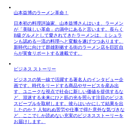
山本益博のラーメン革命！
日本初の料理評論家、山本益博さんはいま、ラーメン
が「美味しい革命」の渦中にあると言います。長らく
B級グルメとして愛されてきたラーメンは、ミシュラ
ンも認める一流の料理へと変貌を遂げつつあります。
新時代に向けて群雄割拠する街のラーメン店を巨匠自
らが実食リポートする連載です。
ビジネス ストーリー
ビジネスの第一線で活躍する著名人のインタビュー企
画です。時代をリードする商品やサービスを産み出
す、ユニークな視点で社会に新しい価値を提供するな
ど、混迷する未来にひと筋の光を照らす注目のビジネ
スピープルを取材します。彼らはいかにして結果を出
したのか？ 人知れぬ苦労や仕事で得た意外な気づきな
ど、ここでしか読めない充実のビジネスストーリーを
お届けします。