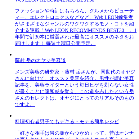
ファッションや時計はもちろん、グルメからビューテ
ィー、エレクトロニクスなどなど、Web LEON編集者
がさまざまなジャンルのワクワクするモノ・コトを紹
介する連載「Web LEON RECOMMENDS BEST30」。1
年間で計30本に厳選された最高にオススメのネタをお
届けします！ 毎週土曜日公開予定。
藤村 岳のオヤジ美容道
メンズ美容の研究家・藤村 岳さんが、同世代のオヤジ
さんに向けて、オススメ美容を紹介。男性が読む美容
記事を、美容ライターという毎日ヒゲを剃らない女性
が書くことに違和感を覚え、この道を志したという岳
さんのセレクトは、オヤジにとってのリアルそのもの
ですよ。
料理初心者男子でもデキる・モテる簡単レシピ
「好きな相手は胃の腑からつかめ」って、昔はオンナ