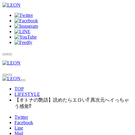
TOP
LIFESTYLE
【オトナの艶語】読めたらエロい⁉ 異次元へイっちゃ
う感覚⁉
Twitter
Facebook
Line
Mail