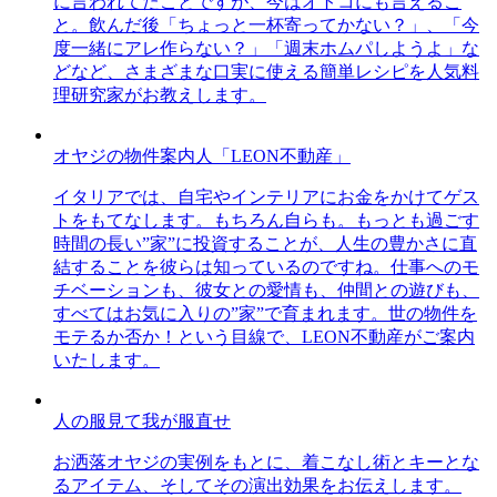
に言われてたことですが、今はオトコにも言えるこ
と。飲んだ後「ちょっと一杯寄ってかない？」、「今
度一緒にアレ作らない？」「週末ホムパしようよ」な
どなど、さまざまな口実に使える簡単レシピを人気料
理研究家がお教えします。
オヤジの物件案内人「LEON不動産」
イタリアでは、自宅やインテリアにお金をかけてゲス
トをもてなします。もちろん自らも。もっとも過ごす
時間の長い”家”に投資することが、人生の豊かさに直
結することを彼らは知っているのですね。仕事へのモ
チベーションも、彼女との愛情も、仲間との遊びも、
すべてはお気に入りの”家”で育まれます。世の物件を
モテるか否か！という目線で、LEON不動産がご案内
いたします。
人の服見て我が服直せ
お洒落オヤジの実例をもとに、着こなし術とキーとな
るアイテム、そしてその演出効果をお伝えします。