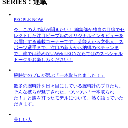
SERIES：連載
PEOPLE NOW
今、この人の話が聞きたい！ 編集部が独自の目線でセ
レクトした注目ピープルのオリジナルインタビューを
お届けする連載コーナーです。芸能人から文化人、ス
ポーツ選手まで、注目の新人から納得のベテランま
で、他では読めないWeb LEONならではのスペシャル
トークをお楽しみください！
腕時計のプロが選ぶ「一本取られました！」
数多の腕時計を日々目にしている腕時計のプロたち。
そんな彼らが魅了された、ついつい「一本取られ
た！」と膝を打ったモデルについて、熱く語っていた
だきます。
美しい人