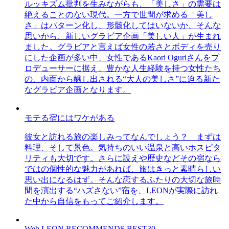
ルッキズム批判を生みながらも、「美しさ」の需要は
絶えることのない現代。一方で世間が求める「美し
さ」はパターン化し、形骸化してはいないか、そんな
思いから、新しいグラビア企画「美しい人」が生まれ
ました。グラビアと言えば女性の若さとボディを売り
にした企画が多い中、女性であるKaori Oguriさんをプ
ロデューサーに据え、豊かな人生経験を持つ女性たち
の、内面から醸し出される“大人の美しさ”に迫る新た
なグラビア企画となります。
モテる宿にはワケがある
彼女と訪れる旅の楽しみってなんでしょう？ まずは
料理、そして景色。気持ちのいい温泉と高いホスピタ
リティも大切です。さらに設えや歴史などその宿なら
ではの個性的な魅力があれば、旅はきっと素晴らしい
思い出になるはず。そんな恋するふたりの大切な旅時
間を演出する“ハズさない”宿を、LEONが実際に訪れ
た中から自信をもってご紹介します。
Web LEON RECOMMENDS BEST30