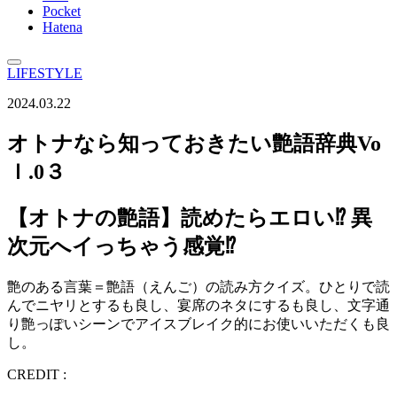
Pocket
Hatena
LIFESTYLE
2024.03.22
オトナなら知っておきたい艶語辞典Vo
ｌ.0３
【オトナの艶語】読めたらエロい⁉ 異
次元へイっちゃう感覚⁉
艶のある言葉＝艶語（えんご）の読み方クイズ。ひとりで読
んでニヤリとするも良し、宴席のネタにするも良し、文字通
り艶っぽいシーンでアイスブレイク的にお使いいただくも良
し。
CREDIT :