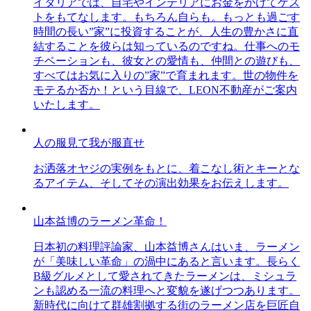
イタリアでは、自宅やインテリアにお金をかけてゲス
トをもてなします。もちろん自らも。もっとも過ごす
時間の長い”家”に投資することが、人生の豊かさに直
結することを彼らは知っているのですね。仕事へのモ
チベーションも、彼女との愛情も、仲間との遊びも、
すべてはお気に入りの”家”で育まれます。世の物件を
モテるか否か！という目線で、LEON不動産がご案内
いたします。
人の服見て我が服直せ
お洒落オヤジの実例をもとに、着こなし術とキーとな
るアイテム、そしてその演出効果をお伝えします。
山本益博のラーメン革命！
日本初の料理評論家、山本益博さんはいま、ラーメン
が「美味しい革命」の渦中にあると言います。長らく
B級グルメとして愛されてきたラーメンは、ミシュラ
ンも認める一流の料理へと変貌を遂げつつあります。
新時代に向けて群雄割拠する街のラーメン店を巨匠自