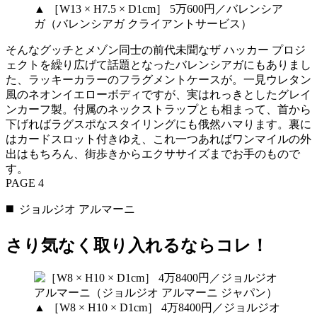
▲ ［W13 × H7.5 × D1cm］ 5万600円／バレンシア
ガ（バレンシアガ クライアントサービス）
そんなグッチとメゾン同士の前代未聞なザ ハッカー プロジ
ェクトを繰り広げて話題となったバレンシアガにもありまし
た、ラッキーカラーのフラグメントケースが。一見ウレタン
風のネオンイエローボディですが、実はれっきとしたグレイ
ンカーフ製。付属のネックストラップとも相まって、首から
下げればラグスポなスタイリングにも俄然ハマります。裏に
はカードスロット付きゆえ、これ一つあればワンマイルの外
出はもちろん、街歩きからエクササイズまでお手のもので
す。
PAGE 4
◼️ ジョルジオ アルマーニ
さり気なく取り入れるならコレ！
▲ ［W8 × H10 × D1cm］ 4万8400円／ジョルジオ