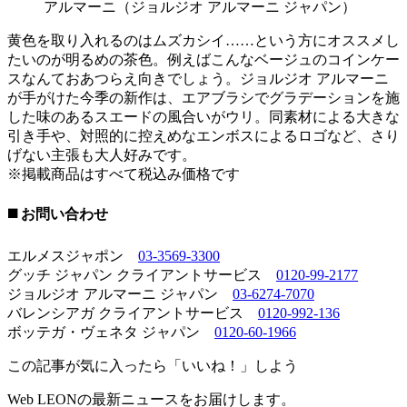
アルマーニ（ジョルジオ アルマーニ ジャパン）
黄色を取り入れるのはムズカシイ……という方にオススメし
たいのが明るめの茶色。例えばこんなベージュのコインケー
スなんておあつらえ向きでしょう。ジョルジオ アルマーニ
が手がけた今季の新作は、エアブラシでグラデーションを施
した味のあるスエードの風合いがウリ。同素材による大きな
引き手や、対照的に控えめなエンボスによるロゴなど、さり
げない主張も大人好みです。
※掲載商品はすべて税込み価格です
◼️ お問い合わせ
エルメスジャポン
03-3569-3300
グッチ ジャパン クライアントサービス
0120-99-2177
ジョルジオ アルマーニ ジャパン
03-6274-7070
バレンシアガ クライアントサービス
0120-992-136
ボッテガ・ヴェネタ ジャパン
0120-60-1966
この記事が気に入ったら「いいね！」しよう
Web LEONの最新ニュースをお届けします。