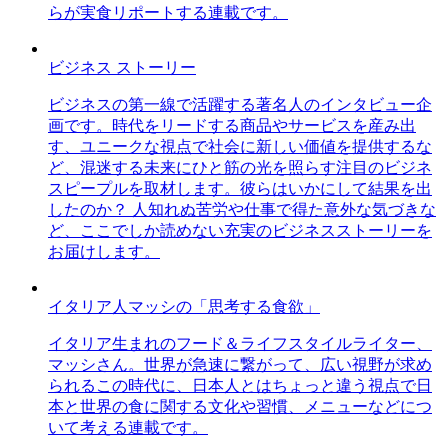
らが実食リポートする連載です。
ビジネス ストーリー
ビジネスの第一線で活躍する著名人のインタビュー企
画です。時代をリードする商品やサービスを産み出
す、ユニークな視点で社会に新しい価値を提供するな
ど、混迷する未来にひと筋の光を照らす注目のビジネ
スピープルを取材します。彼らはいかにして結果を出
したのか？ 人知れぬ苦労や仕事で得た意外な気づきな
ど、ここでしか読めない充実のビジネスストーリーを
お届けします。
イタリア人マッシの「思考する食欲」
イタリア生まれのフード＆ライフスタイルライター、
マッシさん。世界が急速に繋がって、広い視野が求め
られるこの時代に、日本人とはちょっと違う視点で日
本と世界の食に関する文化や習慣、メニューなどにつ
いて考える連載です。