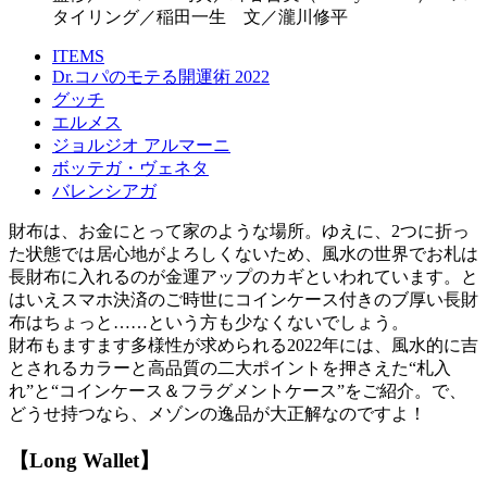
タイリング／稲田一生 文／瀧川修平
ITEMS
Dr.コパのモテる開運術 2022
グッチ
エルメス
ジョルジオ アルマーニ
ボッテガ・ヴェネタ
バレンシアガ
財布は、お金にとって家のような場所。ゆえに、2つに折っ
た状態では居心地がよろしくないため、風水の世界でお札は
長財布に入れるのが金運アップのカギといわれています。と
はいえスマホ決済のご時世にコインケース付きのブ厚い長財
布はちょっと……という方も少なくないでしょう。
財布もますます多様性が求められる2022年には、風水的に吉
とされるカラーと高品質の二大ポイントを押さえた“札入
れ”と“コインケース＆フラグメントケース”をご紹介。で、
どうせ持つなら、メゾンの逸品が大正解なのですよ！
【Long Wallet】