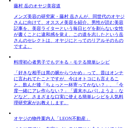
藤村 岳のオヤジ美容道
メンズ美容の研究家・藤村 岳さんが、同世代のオヤジ
さんに向けて、オススメ美容を紹介。男性が読む美容
記事を、美容ライターという毎日ヒゲを剃らない女性
が書くことに違和感を覚え、この道を志したという岳
さんのセレクトは、オヤジにとってのリアルそのもの
ですよ。
料理初心者男子でもデキる・モテる簡単レシピ
「好きな相手は胃の腑からつかめ」って、昔はオンナ
に言われてたことですが、今はオトコにも言えるこ
と。飲んだ後「ちょっと一杯寄ってかない？」、「今
度一緒にアレ作らない？」「週末ホムパしようよ」な
どなど、さまざまな口実に使える簡単レシピを人気料
理研究家がお教えします。
オヤジの物件案内人「LEON不動産」