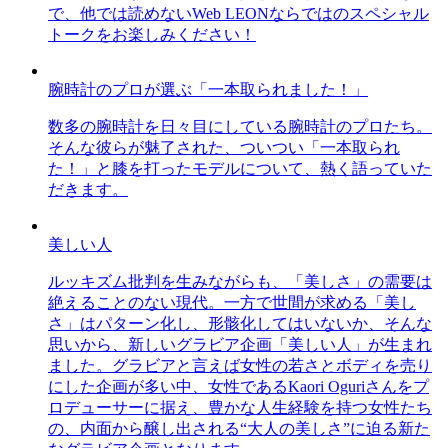
で、他では読めないWeb LEONならではのスペシャル
トークをお楽しみください！
腕時計のプロが選ぶ「一本取られました！」
数多の腕時計を日々目にしている腕時計のプロたち。
そんな彼らが魅了された、ついつい「一本取られ
た！」と膝を打ったモデルについて、熱く語っていた
だきます。
美しい人
ルッキズム批判を生みながらも、「美しさ」の需要は
絶えることのない現代。一方で世間が求める「美し
さ」はパターン化し、形骸化してはいないか、そんな
思いから、新しいグラビア企画「美しい人」が生まれ
ました。グラビアと言えば女性の若さとボディを売り
にした企画が多い中、女性であるKaori Oguriさんをプ
ロデューサーに据え、豊かな人生経験を持つ女性たち
の、内面から醸し出される“大人の美しさ”に迫る新た