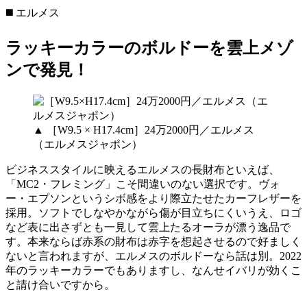
◼️ エルメス
ラッキーカラーのボルドーを雲上メゾ
ンで発見！
▲ ［W9.5 × H17.4cm］24万2000円／エルメス
（エルメスジャポン）
ビジネススタイルに映えるエルメスの長財布といえば、
「MC2・フレミング」こそ間違いのない選択です。ヴォ
ー・エプソンというシボ感をより際立たせたカーフレザーを
採用。ソフトでしなやかながら傷が目立ちにくいうえ、ロゴ
など表に出さずとも一見して雲上たるオーラが漂う逸品で
す。本来ならば赤系の財布は赤字を想起させるので好ましく
ないと言われますが、エルメスのボルドーなら話は別。2022
年のラッキーカラーでもありますし、なんせイバリが効くこ
と請け合いですから。