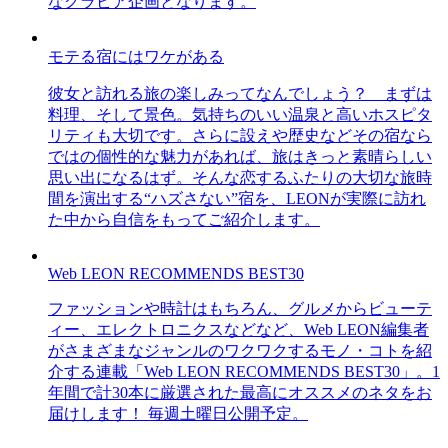
なグラビア企画となります。
モテる宿にはワケがある
彼女と訪れる旅の楽しみってなんでしょう？ まずは
料理、そして景色。気持ちのいい温泉と高いホスピタ
リティも大切です。さらに設えや歴史などその宿なら
ではの個性的な魅力があれば、旅はきっと素晴らしい
思い出になるはず。そんな恋するふたりの大切な旅時
間を演出する“ハズさない”宿を、LEONが実際に訪れ
た中から自信をもってご紹介します。
Web LEON RECOMMENDS BEST30
ファッションや時計はもちろん、グルメからビューテ
ィー、エレクトロニクスなどなど、Web LEON編集者
がさまざまなジャンルのワクワクするモノ・コトを紹
介する連載「Web LEON RECOMMENDS BEST30」。1
年間で計30本に厳選された最高にオススメのネタをお
届けします！ 毎週土曜日公開予定。