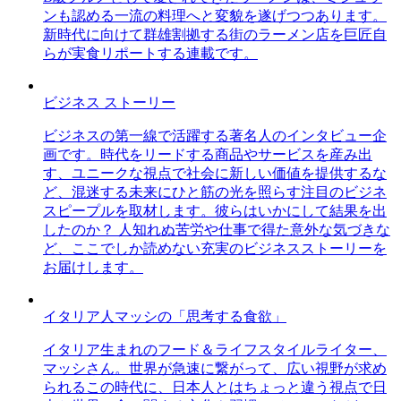
ンも認める一流の料理へと変貌を遂げつつあります。
新時代に向けて群雄割拠する街のラーメン店を巨匠自
らが実食リポートする連載です。
ビジネス ストーリー
ビジネスの第一線で活躍する著名人のインタビュー企
画です。時代をリードする商品やサービスを産み出
す、ユニークな視点で社会に新しい価値を提供するな
ど、混迷する未来にひと筋の光を照らす注目のビジネ
スピープルを取材します。彼らはいかにして結果を出
したのか？ 人知れぬ苦労や仕事で得た意外な気づきな
ど、ここでしか読めない充実のビジネスストーリーを
お届けします。
イタリア人マッシの「思考する食欲」
イタリア生まれのフード＆ライフスタイルライター、
マッシさん。世界が急速に繋がって、広い視野が求め
られるこの時代に、日本人とはちょっと違う視点で日