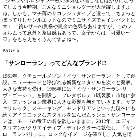
Tシャツやポロシャツ一枚の味気ない着こなしばかりになっ
てしまう今時期、こんなミニショルダーが大活躍しますよ
ね。しかも、マチ薄のサコッシュタイプと違って、ちょっと
ぽってりしたシルエットなのでミニサイズでもインパクトは
大！ 上質レザーの貫禄や黒金の色気もありますが、このフ
ォルムって意外と茶目感もあって、女子からは「可愛い〜
♡」をもらえちゃうんですよね〜。
PAGE 6
「サンローラン」ってどんなブランド!?
1961年、クチュールメゾン「イヴ・サンローラン」として創
設。ニューモードと呼ばれる斬新なスタイルを次々と発表。
大きな支持を受け、1966年には「イヴ・サンローラン リ
ヴ・ゴーシュ」を開設し、プレタポルテ（既製服）市場に参
入。ファッション業界に大きな影響を与えていきます。サフ
ァリルック、スモーキング、モンドリアンといった現在にも
続くアイコニックなスタイルを生んだムッシュ・サンローラ
ンは、モードの帝王の名を欲しいままに。2012年、エディ・
スリマンがクリエイティブ・ディレクターに就任し、「サン
ローラン パリ」に。ロックなイメージを確立し、人気を博