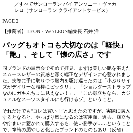
／すべてサンローラン バイ アンソニー・ヴァカ
レロ（サンローラン クライアントサービス）
PAGE 2
【推薦者】 LEON・Web LEON編集長 石井 洋
バッグもオトコも大切なのは「軽快」
「艶」、そして「懐の広さ」です
同ブランドの展示会で初めて拝見、まずは美しい艶を湛えた
スムースレザーの質感と潔く端正なデザインに心惹かれまし
た。実際に手に取りつつ脳内を駆け巡ったのは「小ぶりサイ
ズがデイリーな相棒にピッタリ」、「ショルダーストラップ
なのにガキんちょに見えない！」、「この顔立ちなら、カジ
ュアルなスーツスタイルにも行けるゾ」ということ。
それだけでも“コレは買い！”と思えたのですが、実際に購入
するとなると、やっぱり気になるのは実用面。過去、顔立ち
や佇まいに惹かれて購入するも、使い勝手が……ということ
で、箪笥の肥やしと化したブランドのものもあり（反省）、