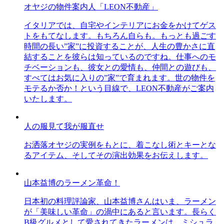
オヤジの物件案内人「LEON不動産」
イタリアでは、自宅やインテリアにお金をかけてゲス
トをもてなします。もちろん自らも。もっとも過ごす
時間の長い”家”に投資することが、人生の豊かさに直
結することを彼らは知っているのですね。仕事へのモ
チベーションも、彼女との愛情も、仲間との遊びも、
すべてはお気に入りの”家”で育まれます。世の物件を
モテるか否か！という目線で、LEON不動産がご案内
いたします。
人の服見て我が服直せ
お洒落オヤジの実例をもとに、着こなし術とキーとな
るアイテム、そしてその演出効果をお伝えします。
山本益博のラーメン革命！
日本初の料理評論家、山本益博さんはいま、ラーメン
が「美味しい革命」の渦中にあると言います。長らく
B級グルメとして愛されてきたラーメンは、ミシュラ