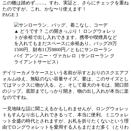
ニの轍は踏めず……。すわ、実証と、さらにチェックを重ね
たのですが、これ、かな〜り使えます！
PAGE 3
▲ どうです？ この開きっぷり！ ロングウォレッ
トが余裕で出し入れできます。携帯や喫煙具など
を入れてもまだスペースに余裕あり。バッグ29万
1500円、財布11万8800円／ともにサンローラン
バイ アンソニー・ヴァカレロ（サンローラン ク
ライアントサービス）
デイリーカメラケースという名前が示すとおりのスクエアフ
ォルムゆえ、無駄のない容量サイズ。要は、このサイズとし
てはマックスに物が入る、と。そして最大のキモは、開口部
のジップ。底部までしっかり開き、物の出し入れが本当に楽
なのですね。
一見地味な話に聞こえるかもしれませんが、ロングウォレッ
トもすんなり出し入れできるって、本当に便利。ミニウォレ
ット全盛の時代とされますが、お札を折りたくないという理
由でロングウォレットを愛用する人もまだまだ多く（とりわ