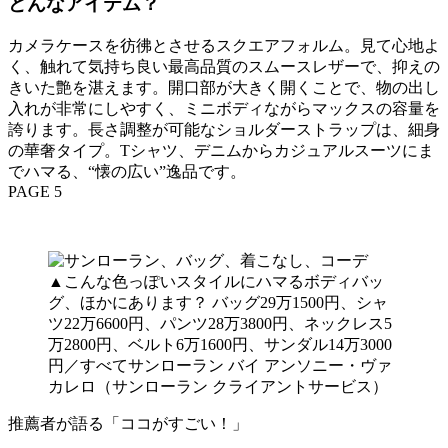
どんなアイテム？
カメラケースを彷彿とさせるスクエアフォルム。見て心地よ
く、触れて気持ち良い最高品質のスムースレザーで、抑えの
きいた艶を湛えます。開口部が大きく開くことで、物の出し
入れが非常にしやすく、ミニボディながらマックスの容量を
誇ります。長さ調整が可能なショルダーストラップは、細身
の華奢タイプ。Tシャツ、デニムからカジュアルスーツにま
でハマる、“懐の広い”逸品です。
PAGE 5
▲こんな色っぽいスタイルにハマるボディバッ
グ、ほかにあります？ バッグ29万1500円、シャ
ツ22万6600円、パンツ28万3800円、ネックレス5
万2800円、ベルト6万1600円、サンダル14万3000
円／すべてサンローラン バイ アンソニー・ヴァ
カレロ（サンローラン クライアントサービス）
推薦者が語る「ココがすごい！」