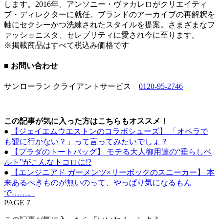
します。2016年、アンソニー・ヴァカレロがクリエイティ
ブ・ディレクターに就任。ブランドのアーカイブの再解釈を
軸にセクシーかつ洗練されたスタイルを提案。さまざまなフ
ァッショニスタ、セレブリティに愛され今に至ります。
※掲載商品はすべて税込み価格です
■ お問い合わせ
サンローラン クライアントサービス ︎
0120-95-2746
この記事が気に入った方はこちらもオススメ！
●
【ジェイエムウエストンのコラボシューズ】 「オペラで
も観に行かない？」って言ってみたいでしょ？
●
【プラダのトートバッグ】 モテる大人御用達の“垂らしベ
ルト”がこんなトコロに!?
●
【エンジニアド ガーメンツ×リーボックのスニーカー】 本
来あるべきものが無いのって、やっぱり気になるもん
で……。
PAGE 7