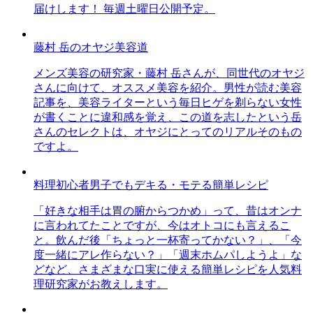
届けします！ 毎週土曜日公開予定。
藤村 岳のオヤジ美容道
メンズ美容の研究家・藤村 岳さんが、同世代のオヤジ
さんに向けて、オススメ美容を紹介。男性が読む美容
記事を、美容ライターという毎日ヒゲを剃らない女性
が書くことに違和感を覚え、この道を志したという岳
さんのセレクトは、オヤジにとってのリアルそのもの
ですよ。
料理初心者男子でもデキる・モテる簡単レシピ
「好きな相手は胃の腑からつかめ」って、昔はオンナ
に言われてたことですが、今はオトコにも言えるこ
と。飲んだ後「ちょっと一杯寄ってかない？」、「今
度一緒にアレ作らない？」「週末ホムパしようよ」な
どなど、さまざまな口実に使える簡単レシピを人気料
理研究家がお教えします。