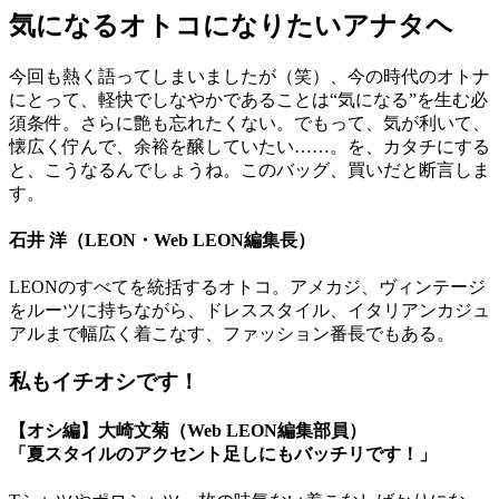
気になるオトコになりたいアナタヘ
今回も熱く語ってしまいましたが（笑）、今の時代のオトナ
にとって、軽快でしなやかであることは“気になる”を生む必
須条件。さらに艶も忘れたくない。でもって、気が利いて、
懐広く佇んで、余裕を醸していたい……。を、カタチにする
と、こうなるんでしょうね。このバッグ、買いだと断言しま
す。
石井 洋（LEON・Web LEON編集長）
LEONのすべてを統括するオトコ。アメカジ、ヴィンテージ
をルーツに持ちながら、ドレススタイル、イタリアンカジュ
アルまで幅広く着こなす、ファッション番長でもある。
私もイチオシです！
【オシ編】大崎文菊（Web LEON編集部員）
「夏スタイルのアクセント足しにもバッチリです！」