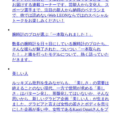
お届けする連載コーナーです。芸能人から文化人、ス
ポーツ選手まで、注目の新人から納得のベテランま
で、他では読めないWeb LEONならではのスペシャル
トークをお楽しみください！
腕時計のプロが選ぶ「一本取られました！」
数多の腕時計を日々目にしている腕時計のプロたち。
そんな彼らが魅了された、ついつい「一本取られ
た！」と膝を打ったモデルについて、熱く語っていた
だきます。
美しい人
ルッキズム批判を生みながらも、「美しさ」の需要は
絶えることのない現代。一方で世間が求める「美し
さ」はパターン化し、形骸化してはいないか、そんな
思いから、新しいグラビア企画「美しい人」が生まれ
ました。グラビアと言えば女性の若さとボディを売り
にした企画が多い中、女性であるKaori Oguriさんをプ