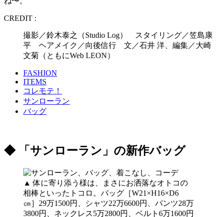
ね〜。
CREDIT :
撮影／鈴木泰之（Studio Log） スタイリング／笠島康
平 ヘアメイク／向後信行 文／石井 洋、編集／大崎
文菊（ともにWeb LEON）
FASHION
ITEMS
コレモテ！
サンローラン
バッグ
◆ 「サンローラン」の新作バッグ
▲ 体に寄り添う様は、まさにお洒落なオトコの
相棒といったトコロ。バッグ［W21×H16×D6
㎝］29万1500円、シャツ22万6600円、パンツ28万
3800円、ネックレス5万2800円、ベルト6万1600円