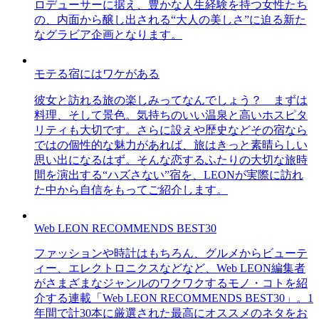
ロデューサーに据え、豊かな人生経験を持つ女性たち
の、内面から醸し出される“大人の美しさ”に迫る新た
なグラビア企画となります。
モテる宿にはワケがある
彼女と訪れる旅の楽しみってなんでしょう？ まずは
料理、そして景色。気持ちのいい温泉と高いホスピタ
リティも大切です。さらに設えや歴史などその宿なら
ではの個性的な魅力があれば、旅はきっと素晴らしい
思い出になるはず。そんな恋するふたりの大切な旅時
間を演出する“ハズさない”宿を、LEONが実際に訪れ
た中から自信をもってご紹介します。
Web LEON RECOMMENDS BEST30
ファッションや時計はもちろん、グルメからビューテ
ィー、エレクトロニクスなどなど、Web LEON編集者
がさまざまなジャンルのワクワクするモノ・コトを紹
介する連載「Web LEON RECOMMENDS BEST30」。1
年間で計30本に厳選された最高にオススメのネタをお