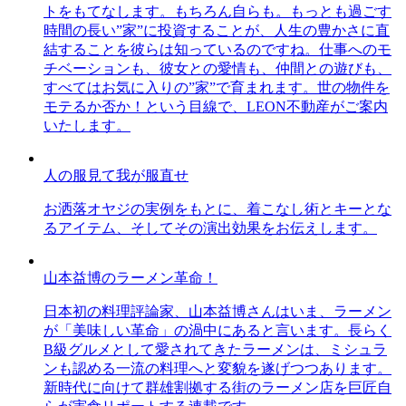
トをもてなします。もちろん自らも。もっとも過ごす
時間の長い”家”に投資することが、人生の豊かさに直
結することを彼らは知っているのですね。仕事へのモ
チベーションも、彼女との愛情も、仲間との遊びも、
すべてはお気に入りの”家”で育まれます。世の物件を
モテるか否か！という目線で、LEON不動産がご案内
いたします。
人の服見て我が服直せ
お洒落オヤジの実例をもとに、着こなし術とキーとな
るアイテム、そしてその演出効果をお伝えします。
山本益博のラーメン革命！
日本初の料理評論家、山本益博さんはいま、ラーメン
が「美味しい革命」の渦中にあると言います。長らく
B級グルメとして愛されてきたラーメンは、ミシュラ
ンも認める一流の料理へと変貌を遂げつつあります。
新時代に向けて群雄割拠する街のラーメン店を巨匠自