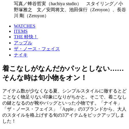
写真／蜂谷哲実（hachiya studio） スタイリング／小
野塚雅之 文／安岡将文、池田保行（Zeroyon）、長谷
川 剛（Zeroyon）
WATCHES
ITEMS
THE 軽快！
アップル
ザ・ノース・フェイス
ナイキ
着こなしがなんだかパッとしない……
そんな時は旬小物をオン！
アイテム数が少なくなる夏、シンプルスタイルに徹するとど
ことなく物足りない印象になりがちかと。そこで、着こなし
の鍵となるのが靴やバッグといった小物です。「ナイキ」
「ザ・ノース・フェイス」「Apple」の3ブランドから、大人
のスタイルを格上げする旬の3アイテムをピックアップしま
した！