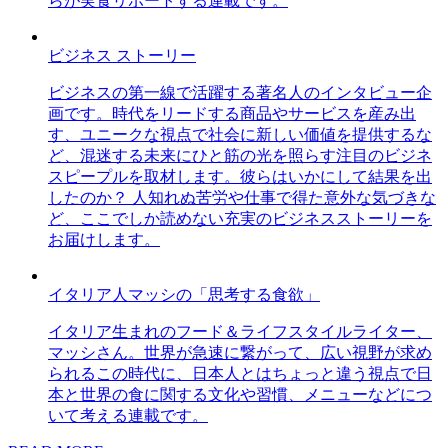
らが実食リポートする連載です。
ビジネス ストーリー
ビジネスの第一線で活躍する著名人のインタビュー企
画です。時代をリードする商品やサービスを産み出
す、ユニークな視点で社会に新しい価値を提供するな
ど、混迷する未来にひと筋の光を照らす注目のビジネ
スピープルを取材します。彼らはいかにして結果を出
したのか？ 人知れぬ苦労や仕事で得た意外な気づきな
ど、ここでしか読めない充実のビジネスストーリーを
お届けします。
イタリア人マッシの「思考する食欲」
イタリア生まれのフード＆ライフスタイルライター、
マッシさん。世界が急速に繋がって、広い視野が求め
られるこの時代に、日本人とはちょっと違う視点で日
本と世界の食に関する文化や習慣、メニューなどにつ
いて考える連載です。