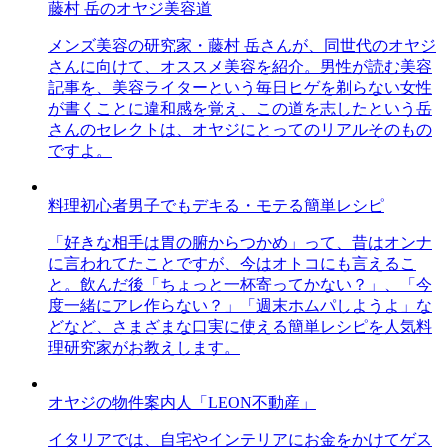
藤村 岳のオヤジ美容道
メンズ美容の研究家・藤村 岳さんが、同世代のオヤジ
さんに向けて、オススメ美容を紹介。男性が読む美容
記事を、美容ライターという毎日ヒゲを剃らない女性
が書くことに違和感を覚え、この道を志したという岳
さんのセレクトは、オヤジにとってのリアルそのもの
ですよ。
料理初心者男子でもデキる・モテる簡単レシピ
「好きな相手は胃の腑からつかめ」って、昔はオンナ
に言われてたことですが、今はオトコにも言えるこ
と。飲んだ後「ちょっと一杯寄ってかない？」、「今
度一緒にアレ作らない？」「週末ホムパしようよ」な
どなど、さまざまな口実に使える簡単レシピを人気料
理研究家がお教えします。
オヤジの物件案内人「LEON不動産」
イタリアでは、自宅やインテリアにお金をかけてゲス