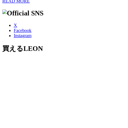
READ MORE
X
Facebook
Instagram
買えるLEON