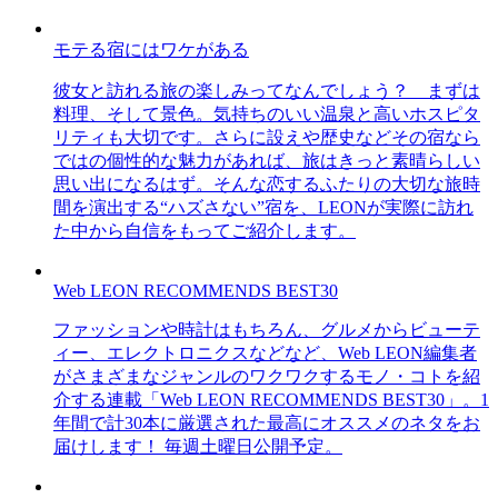
モテる宿にはワケがある
彼女と訪れる旅の楽しみってなんでしょう？ まずは
料理、そして景色。気持ちのいい温泉と高いホスピタ
リティも大切です。さらに設えや歴史などその宿なら
ではの個性的な魅力があれば、旅はきっと素晴らしい
思い出になるはず。そんな恋するふたりの大切な旅時
間を演出する“ハズさない”宿を、LEONが実際に訪れ
た中から自信をもってご紹介します。
Web LEON RECOMMENDS BEST30
ファッションや時計はもちろん、グルメからビューテ
ィー、エレクトロニクスなどなど、Web LEON編集者
がさまざまなジャンルのワクワクするモノ・コトを紹
介する連載「Web LEON RECOMMENDS BEST30」。1
年間で計30本に厳選された最高にオススメのネタをお
届けします！ 毎週土曜日公開予定。