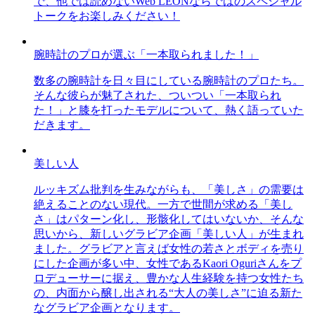
で、他では読めないWeb LEONならではのスペシャル
トークをお楽しみください！
腕時計のプロが選ぶ「一本取られました！」
数多の腕時計を日々目にしている腕時計のプロたち。
そんな彼らが魅了された、ついつい「一本取られ
た！」と膝を打ったモデルについて、熱く語っていた
だきます。
美しい人
ルッキズム批判を生みながらも、「美しさ」の需要は
絶えることのない現代。一方で世間が求める「美し
さ」はパターン化し、形骸化してはいないか、そんな
思いから、新しいグラビア企画「美しい人」が生まれ
ました。グラビアと言えば女性の若さとボディを売り
にした企画が多い中、女性であるKaori Oguriさんをプ
ロデューサーに据え、豊かな人生経験を持つ女性たち
の、内面から醸し出される“大人の美しさ”に迫る新た
なグラビア企画となります。