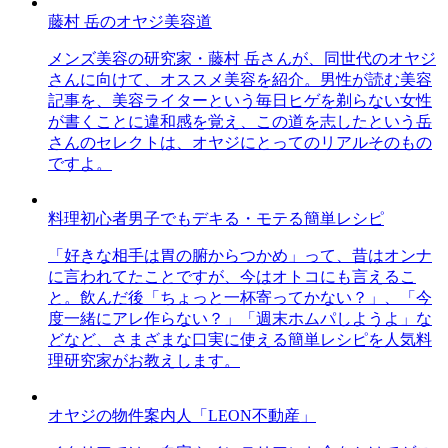
藤村 岳のオヤジ美容道
メンズ美容の研究家・藤村 岳さんが、同世代のオヤジ
さんに向けて、オススメ美容を紹介。男性が読む美容
記事を、美容ライターという毎日ヒゲを剃らない女性
が書くことに違和感を覚え、この道を志したという岳
さんのセレクトは、オヤジにとってのリアルそのもの
ですよ。
料理初心者男子でもデキる・モテる簡単レシピ
「好きな相手は胃の腑からつかめ」って、昔はオンナ
に言われてたことですが、今はオトコにも言えるこ
と。飲んだ後「ちょっと一杯寄ってかない？」、「今
度一緒にアレ作らない？」「週末ホムパしようよ」な
どなど、さまざまな口実に使える簡単レシピを人気料
理研究家がお教えします。
オヤジの物件案内人「LEON不動産」