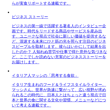
らが実食リポートする連載です。
ビジネス ストーリー
ビジネスの第一線で活躍する著名人のインタビュー企
画です。時代をリードする商品やサービスを産み出
す、ユニークな視点で社会に新しい価値を提供するな
ど、混迷する未来にひと筋の光を照らす注目のビジネ
スピープルを取材します。彼らはいかにして結果を出
したのか？ 人知れぬ苦労や仕事で得た意外な気づきな
ど、ここでしか読めない充実のビジネスストーリーを
お届けします。
イタリア人マッシの「思考する食欲」
イタリア生まれのフード＆ライフスタイルライター、
マッシさん。世界が急速に繋がって、広い視野が求め
られるこの時代に、日本人とはちょっと違う視点で日
本と世界の食に関する文化や習慣、メニューなどにつ
いて考える連載です。