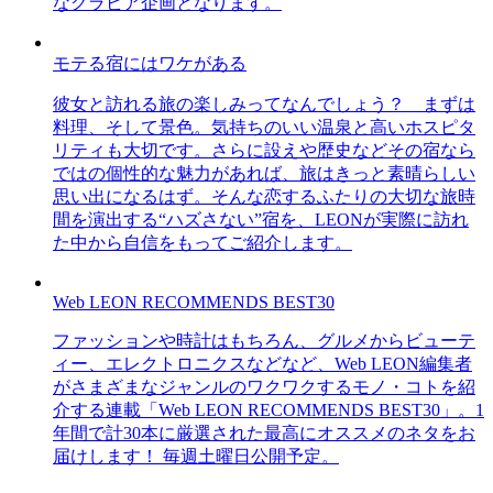
なグラビア企画となります。
モテる宿にはワケがある
彼女と訪れる旅の楽しみってなんでしょう？ まずは
料理、そして景色。気持ちのいい温泉と高いホスピタ
リティも大切です。さらに設えや歴史などその宿なら
ではの個性的な魅力があれば、旅はきっと素晴らしい
思い出になるはず。そんな恋するふたりの大切な旅時
間を演出する“ハズさない”宿を、LEONが実際に訪れ
た中から自信をもってご紹介します。
Web LEON RECOMMENDS BEST30
ファッションや時計はもちろん、グルメからビューテ
ィー、エレクトロニクスなどなど、Web LEON編集者
がさまざまなジャンルのワクワクするモノ・コトを紹
介する連載「Web LEON RECOMMENDS BEST30」。1
年間で計30本に厳選された最高にオススメのネタをお
届けします！ 毎週土曜日公開予定。