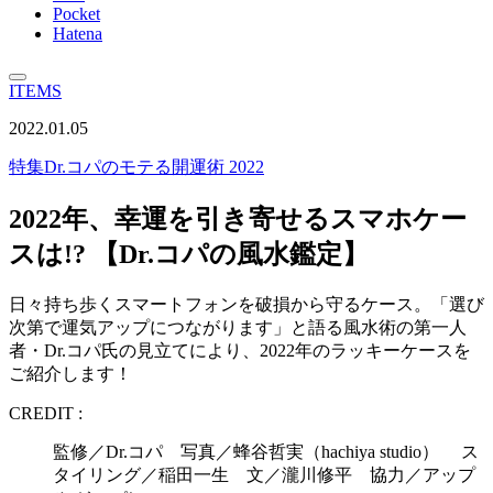
Pocket
Hatena
ITEMS
2022.01.05
特集
Dr.コパのモテる開運術 2022
2022年、幸運を引き寄せるスマホケー
スは!? 【Dr.コパの風水鑑定】
日々持ち歩くスマートフォンを破損から守るケース。「選び
次第で運気アップにつながります」と語る風水術の第一人
者・Dr.コパ氏の見立てにより、2022年のラッキーケースを
ご紹介します！
CREDIT :
監修／Dr.コパ 写真／蜂谷哲実（hachiya studio） ス
タイリング／稲田一生 文／瀧川修平 協力／アップ