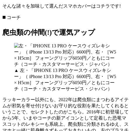
そんな諸々を加味して選んだスマホカバーはコチラです!
◼️ コーチ
爬虫類の仲間(!)で運気アップ
▲ 左・「IPHONE 13 PRO ケースウィズレキシ
ー」（ iPhone 13/13 Pro 対応）6600円、右・［W5
× H5cm］ フォーングリップ6050円／ともにコー
チ（コーチ・カスタマーサービス・ジャパン）
ラッキーカラー以外にも、2022年は爬虫類にまつわるアイテ
ムが邪気を寄せ付けないお守り的な役割を果たしてくれると
いうことで、セレクトしたのがこちら。2016年に初登場して
から5年、いまやコーチの新アイコンとして定着した恐竜マ
スコットのレキシーも系統上、爬虫類に分類されるゆえ、ス
マホと一緒に肌身離さずもっておきたいもの。左のプラスチ