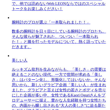
で、他では読めないWeb LEONならではのスペシャル
トークをお楽しみください！
腕時計のプロが選ぶ「一本取られました！」
数多の腕時計を日々目にしている腕時計のプロたち。
そんな彼らが魅了された、ついつい「一本取られ
た！」と膝を打ったモデルについて、熱く語っていた
だきます。
美しい人
ルッキズム批判を生みながらも、「美しさ」の需要は
絶えることのない現代。一方で世間が求める「美し
さ」はパターン化し、形骸化してはいないか、そんな
思いから、新しいグラビア企画「美しい人」が生まれ
ました。グラビアと言えば女性の若さとボディを売り
にした企画が多い中、女性であるKaori Oguriさんをプ
ロデューサーに据え、豊かな人生経験を持つ女性たち
の、内面から醸し出される“大人の美しさ”に迫る新た