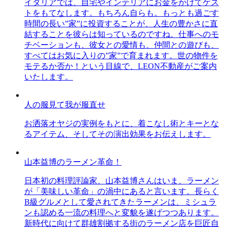
イタリアでは、自宅やインテリアにお金をかけてゲス
トをもてなします。もちろん自らも。もっとも過ごす
時間の長い”家”に投資することが、人生の豊かさに直
結することを彼らは知っているのですね。仕事へのモ
チベーションも、彼女との愛情も、仲間との遊びも、
すべてはお気に入りの”家”で育まれます。世の物件を
モテるか否か！という目線で、LEON不動産がご案内
いたします。
人の服見て我が服直せ
お洒落オヤジの実例をもとに、着こなし術とキーとな
るアイテム、そしてその演出効果をお伝えします。
山本益博のラーメン革命！
日本初の料理評論家、山本益博さんはいま、ラーメン
が「美味しい革命」の渦中にあると言います。長らく
B級グルメとして愛されてきたラーメンは、ミシュラ
ンも認める一流の料理へと変貌を遂げつつあります。
新時代に向けて群雄割拠する街のラーメン店を巨匠自