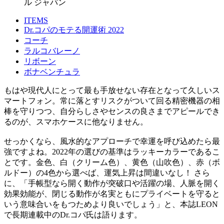
ル ジャパン
ITEMS
Dr.コパのモテる開運術 2022
コーチ
ラルコバレーノ
リボーン
ボナベンチュラ
もはや現代人にとって最も手放せない存在となって久しいス
マートフォン。常に落とすリスクがついて回る精密機器の相
棒を守りつつ、自分らしさやセンスの良さまでアピールでき
るのが、スマホケースに他なりません。
せっかくなら、風水的なアプローチで幸運を呼び込めたら最
強ですよね。2022年の選びの基準はラッキーカラーであるこ
とです。金色、白（クリーム色）、黄色（山吹色）、赤（ボ
ルドー）の4色から選べば、運気上昇は間違いなし！ さら
に、「手帳型なら開く動作が突破口や活躍の場、人脈を開く
効果効能が、閉じる動作が名実ともにプライベートを守ると
いう意味合いをもつためより良いでしょう」と、本誌LEON
で長期連載中のDr.コパ氏は語ります。