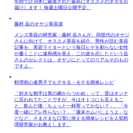
年間で計30本に厳選された最高にオススメのネタをお
届けします！ 毎週土曜日公開予定。
藤村 岳のオヤジ美容道
メンズ美容の研究家・藤村 岳さんが、同世代のオヤジ
さんに向けて、オススメ美容を紹介。男性が読む美容
記事を、美容ライターという毎日ヒゲを剃らない女性
が書くことに違和感を覚え、この道を志したという岳
さんのセレクトは、オヤジにとってのリアルそのもの
ですよ。
料理初心者男子でもデキる・モテる簡単レシピ
「好きな相手は胃の腑からつかめ」って、昔はオンナ
に言われてたことですが、今はオトコにも言えるこ
と。飲んだ後「ちょっと一杯寄ってかない？」、「今
度一緒にアレ作らない？」「週末ホムパしようよ」な
どなど、さまざまな口実に使える簡単レシピを人気料
理研究家がお教えします。