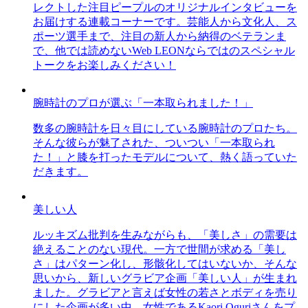
レクトした注目ピープルのオリジナルインタビューを
お届けする連載コーナーです。芸能人から文化人、ス
ポーツ選手まで、注目の新人から納得のベテランま
で、他では読めないWeb LEONならではのスペシャル
トークをお楽しみください！
腕時計のプロが選ぶ「一本取られました！」
数多の腕時計を日々目にしている腕時計のプロたち。
そんな彼らが魅了された、ついつい「一本取られ
た！」と膝を打ったモデルについて、熱く語っていた
だきます。
美しい人
ルッキズム批判を生みながらも、「美しさ」の需要は
絶えることのない現代。一方で世間が求める「美し
さ」はパターン化し、形骸化してはいないか、そんな
思いから、新しいグラビア企画「美しい人」が生まれ
ました。グラビアと言えば女性の若さとボディを売り
にした企画が多い中、女性であるKaori Oguriさんをプ