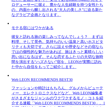
ロデューサーに据え、豊かな人生経験を持つ女性たち
の、内面から醸し出される“大人の美しさ”に迫る新た
なグラビア企画となります。
モテる宿にはワケがある
彼女と訪れる旅の楽しみってなんでしょう？ まずは
料理、そして景色。気持ちのいい温泉と高いホスピタ
リティも大切です。さらに設えや歴史などその宿なら
ではの個性的な魅力があれば、旅はきっと素晴らしい
思い出になるはず。そんな恋するふたりの大切な旅時
間を演出する“ハズさない”宿を、LEONが実際に訪れ
た中から自信をもってご紹介します。
Web LEON RECOMMENDS BEST30
ファッションや時計はもちろん、グルメからビューテ
ィー、エレクトロニクスなどなど、Web LEON編集者
がさまざまなジャンルのワクワクするモノ・コトを紹
介する連載「Web LEON RECOMMENDS BEST30」。1