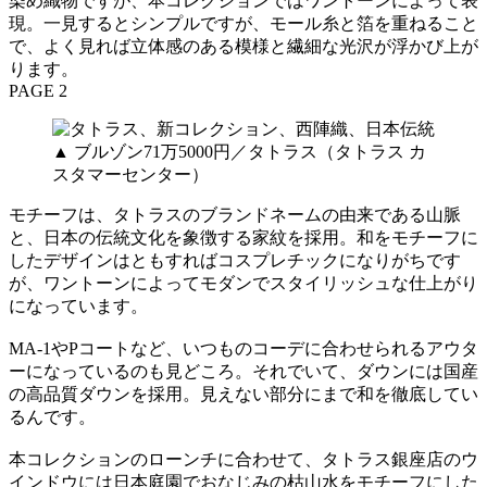
染め織物ですが、本コレクションではワントーンによって表
現。一見するとシンプルですが、モール糸と箔を重ねること
で、よく見れば立体感のある模様と繊細な光沢が浮かび上が
ります。
PAGE 2
▲ ブルゾン71万5000円／タトラス（タトラス カ
スタマーセンター）
モチーフは、タトラスのブランドネームの由来である山脈
と、日本の伝統文化を象徴する家紋を採用。和をモチーフに
したデザインはともすればコスプレチックになりがちです
が、ワントーンによってモダンでスタイリッシュな仕上がり
になっています。
MA-1やPコートなど、いつものコーデに合わせられるアウタ
ーになっているのも見どころ。それでいて、ダウンには国産
の高品質ダウンを採用。見えない部分にまで和を徹底してい
るんです。
本コレクションのローンチに合わせて、タトラス銀座店のウ
インドウには日本庭園でおなじみの枯山水をモチーフにした