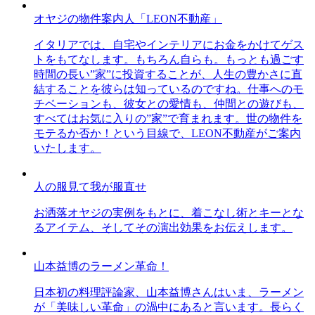
オヤジの物件案内人「LEON不動産」
イタリアでは、自宅やインテリアにお金をかけてゲス
トをもてなします。もちろん自らも。もっとも過ごす
時間の長い”家”に投資することが、人生の豊かさに直
結することを彼らは知っているのですね。仕事へのモ
チベーションも、彼女との愛情も、仲間との遊びも、
すべてはお気に入りの”家”で育まれます。世の物件を
モテるか否か！という目線で、LEON不動産がご案内
いたします。
人の服見て我が服直せ
お洒落オヤジの実例をもとに、着こなし術とキーとな
るアイテム、そしてその演出効果をお伝えします。
山本益博のラーメン革命！
日本初の料理評論家、山本益博さんはいま、ラーメン
が「美味しい革命」の渦中にあると言います。長らく