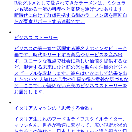
B級グルメとして愛されてきたラーメンは、ミシュラ
ンも認める一流の料理へと変貌を遂げつつあります。
新時代に向けて群雄割拠する街のラーメン店を巨匠自
らが実食リポートする連載です。
ビジネス ストーリー
ビジネスの第一線で活躍する著名人のインタビュー企
画です。時代をリードする商品やサービスを産み出
す、ユニークな視点で社会に新しい価値を提供するな
ど、混迷する未来にひと筋の光を照らす注目のビジネ
スピープルを取材します。彼らはいかにして結果を出
したのか？ 人知れぬ苦労や仕事で得た意外な気づきな
ど、ここでしか読めない充実のビジネスストーリーを
お届けします。
イタリア人マッシの「思考する食欲」
イタリア生まれのフード＆ライフスタイルライター、
マッシさん。世界が急速に繋がって、広い視野が求め
られるこの時代に、日本人とはちょっと違う視点で日