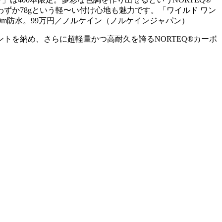
わずか78gという軽〜い付け心地も魅力です。「ワイルド ワン
200m防水。99万円／ノルケイン（ノルケインジャパン）
トを納め、さらに超軽量かつ高耐久を誇るNORTEQ®カーボ