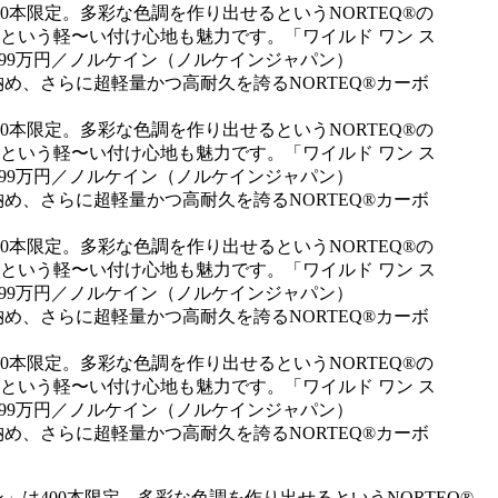
ン」は400本限定。多彩な色調を作り出せるというNORTEQ®