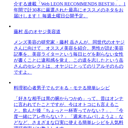
介する連載「Web LEON RECOMMENDS BEST30」。1
年間で計30本に厳選された最高にオススメのネタをお
届けします！ 毎週土曜日公開予定。
藤村 岳のオヤジ美容道
メンズ美容の研究家・藤村 岳さんが、同世代のオヤジ
さんに向けて、オススメ美容を紹介。男性が読む美容
記事を、美容ライターという毎日ヒゲを剃らない女性
が書くことに違和感を覚え、この道を志したという岳
さんのセレクトは、オヤジにとってのリアルそのもの
ですよ。
料理初心者男子でもデキる・モテる簡単レシピ
「好きな相手は胃の腑からつかめ」って、昔はオンナ
に言われてたことですが、今はオトコにも言えるこ
と。飲んだ後「ちょっと一杯寄ってかない？」、「今
度一緒にアレ作らない？」「週末ホムパしようよ」な
どなど、さまざまな口実に使える簡単レシピを人気料