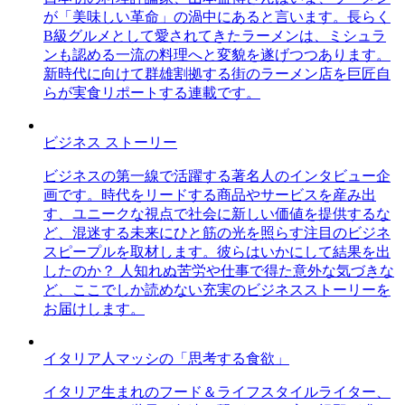
が「美味しい革命」の渦中にあると言います。長らく
B級グルメとして愛されてきたラーメンは、ミシュラ
ンも認める一流の料理へと変貌を遂げつつあります。
新時代に向けて群雄割拠する街のラーメン店を巨匠自
らが実食リポートする連載です。
ビジネス ストーリー
ビジネスの第一線で活躍する著名人のインタビュー企
画です。時代をリードする商品やサービスを産み出
す、ユニークな視点で社会に新しい価値を提供するな
ど、混迷する未来にひと筋の光を照らす注目のビジネ
スピープルを取材します。彼らはいかにして結果を出
したのか？ 人知れぬ苦労や仕事で得た意外な気づきな
ど、ここでしか読めない充実のビジネスストーリーを
お届けします。
イタリア人マッシの「思考する食欲」
イタリア生まれのフード＆ライフスタイルライター、