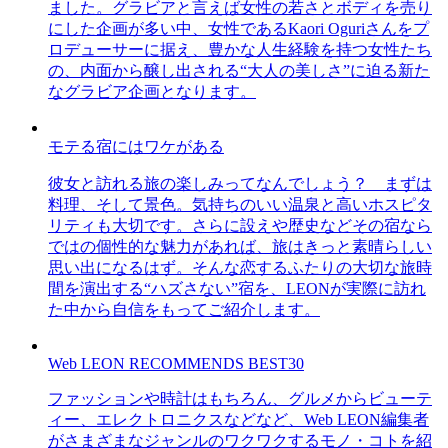
ました。グラビアと言えば女性の若さとボディを売り
にした企画が多い中、女性であるKaori Oguriさんをプ
ロデューサーに据え、豊かな人生経験を持つ女性たち
の、内面から醸し出される“大人の美しさ”に迫る新た
なグラビア企画となります。
モテる宿にはワケがある
彼女と訪れる旅の楽しみってなんでしょう？ まずは
料理、そして景色。気持ちのいい温泉と高いホスピタ
リティも大切です。さらに設えや歴史などその宿なら
ではの個性的な魅力があれば、旅はきっと素晴らしい
思い出になるはず。そんな恋するふたりの大切な旅時
間を演出する“ハズさない”宿を、LEONが実際に訪れ
た中から自信をもってご紹介します。
Web LEON RECOMMENDS BEST30
ファッションや時計はもちろん、グルメからビューテ
ィー、エレクトロニクスなどなど、Web LEON編集者
がさまざまなジャンルのワクワクするモノ・コトを紹