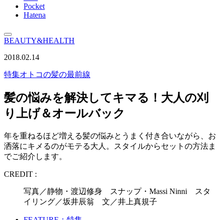
Pocket
Hatena
BEAUTY&HEALTH
2018.02.14
特集
オトコの髪の最前線
髪の悩みを解決してキマる！大人の刈
り上げ＆オールバック
年を重ねるほど増える髪の悩みとうまく付き合いながら、お
洒落にキメるのがモテる大人。スタイルからセットの方法ま
でご紹介します。
CREDIT :
写真／静物・渡辺修身 スナップ・Massi Ninni スタ
イリング／坂井辰翁 文／井上真規子
FEATURE：特集