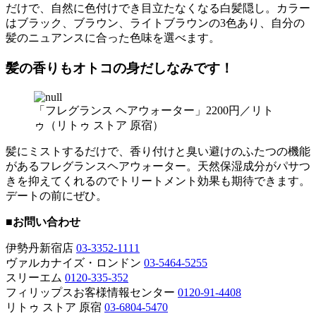
だけで、自然に色付けでき目立たなくなる白髪隠し。カラー
はブラック、ブラウン、ライトブラウンの3色あり、自分の
髪のニュアンスに合った色味を選べます。
髪の香りもオトコの身だしなみです！
「フレグランス ヘアウォーター」2200円／リト
ゥ（リトゥ ストア 原宿）
髪にミストするだけで、香り付けと臭い避けのふたつの機能
があるフレグランスヘアウォーター。天然保湿成分がパサつ
きを抑えてくれるのでトリートメント効果も期待できます。
デートの前にぜひ。
■お問い合わせ
伊勢丹新宿店
03-3352-1111
ヴァルカナイズ・ロンドン
03-5464-5255
スリーエム
0120-335-352
フィリップスお客様情報センター
0120-91-4408
リトゥ ストア 原宿
03-6804-5470