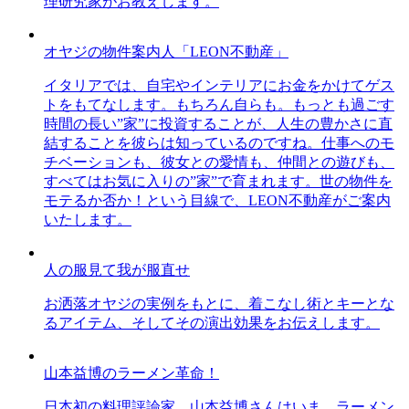
理研究家がお教えします。
オヤジの物件案内人「LEON不動産」
イタリアでは、自宅やインテリアにお金をかけてゲス
トをもてなします。もちろん自らも。もっとも過ごす
時間の長い”家”に投資することが、人生の豊かさに直
結することを彼らは知っているのですね。仕事へのモ
チベーションも、彼女との愛情も、仲間との遊びも、
すべてはお気に入りの”家”で育まれます。世の物件を
モテるか否か！という目線で、LEON不動産がご案内
いたします。
人の服見て我が服直せ
お洒落オヤジの実例をもとに、着こなし術とキーとな
るアイテム、そしてその演出効果をお伝えします。
山本益博のラーメン革命！
日本初の料理評論家、山本益博さんはいま、ラーメン