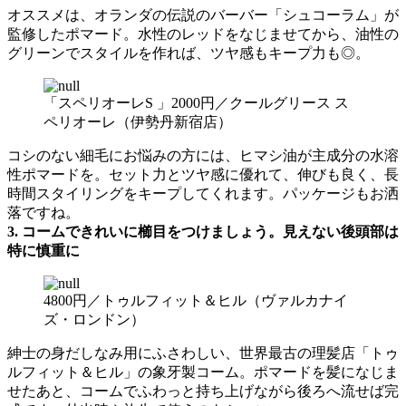
オススメは、オランダの伝説のバーバー「シュコーラム」が
監修したポマード。水性のレッドをなじませてから、油性の
グリーンでスタイルを作れば、ツヤ感もキープ力も◎。
「スペリオーレS 」2000円／クールグリース ス
ペリオーレ（伊勢丹新宿店）
コシのない細毛にお悩みの方には、ヒマシ油が主成分の水溶
性ポマードを。セット力とツヤ感に優れて、伸びも良く、長
時間スタイリングをキープしてくれます。パッケージもお洒
落ですね。
3. コームできれいに櫛目をつけましょう。見えない後頭部は
特に慎重に
4800円／トゥルフィット＆ヒル（ヴァルカナイ
ズ・ロンドン）
紳士の身だしなみ用にふさわしい、世界最古の理髪店「トゥ
ルフィット＆ヒル」の象牙製コーム。ポマードを髪になじま
せたあと、コームでふわっと持ち上げながら後ろへ流せば完