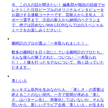
今、この人の話が聞きたい！ 編集部が独自の目線でセ
レクトした注目ピープルのオリジナルインタビューを
お届けする連載コーナーです。芸能人から文化人、ス
ポーツ選手まで、注目の新人から納得のベテランま
で、他では読めないWeb LEONならではのスペシャル
トークをお楽しみください！
腕時計のプロが選ぶ「一本取られました！」
数多の腕時計を日々目にしている腕時計のプロたち。
そんな彼らが魅了された、ついつい「一本取られ
た！」と膝を打ったモデルについて、熱く語っていた
だきます。
美しい人
ルッキズム批判を生みながらも、「美しさ」の需要は
絶えることのない現代。一方で世間が求める「美し
さ」はパターン化し、形骸化してはいないか、そんな
思いから、新しいグラビア企画「美しい人」が生まれ