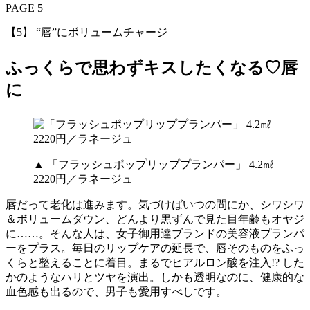
PAGE 5
【5】 “唇”にボリュームチャージ
ふっくらで思わずキスしたくなる♡唇
に
▲ 「フラッシュポップリッププランパー」 4.2㎖
2220円／ラネージュ
唇だって老化は進みます。気づけばいつの間にか、シワシワ
＆ボリュームダウン、どんより黒ずんで見た目年齢もオヤジ
に……。そんな人は、女子御用達ブランドの美容液プランパ
ーをプラス。毎日のリップケアの延長で、唇そのものをふっ
くらと整えることに着目。まるでヒアルロン酸を注入!? した
かのようなハリとツヤを演出。しかも透明なのに、健康的な
血色感も出るので、男子も愛用すべしです。