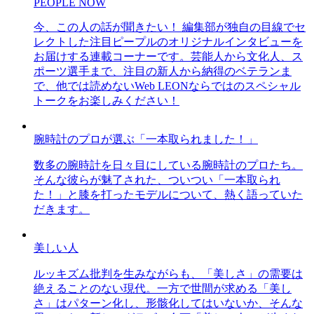
PEOPLE NOW
今、この人の話が聞きたい！ 編集部が独自の目線でセ
レクトした注目ピープルのオリジナルインタビューを
お届けする連載コーナーです。芸能人から文化人、ス
ポーツ選手まで、注目の新人から納得のベテランま
で、他では読めないWeb LEONならではのスペシャル
トークをお楽しみください！
腕時計のプロが選ぶ「一本取られました！」
数多の腕時計を日々目にしている腕時計のプロたち。
そんな彼らが魅了された、ついつい「一本取られ
た！」と膝を打ったモデルについて、熱く語っていた
だきます。
美しい人
ルッキズム批判を生みながらも、「美しさ」の需要は
絶えることのない現代。一方で世間が求める「美し
さ」はパターン化し、形骸化してはいないか、そんな