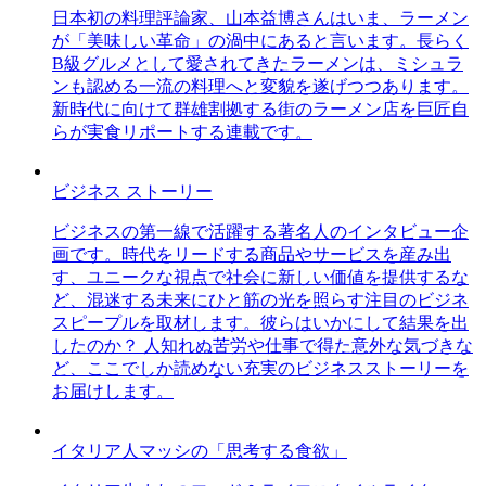
日本初の料理評論家、山本益博さんはいま、ラーメン
が「美味しい革命」の渦中にあると言います。長らく
B級グルメとして愛されてきたラーメンは、ミシュラ
ンも認める一流の料理へと変貌を遂げつつあります。
新時代に向けて群雄割拠する街のラーメン店を巨匠自
らが実食リポートする連載です。
ビジネス ストーリー
ビジネスの第一線で活躍する著名人のインタビュー企
画です。時代をリードする商品やサービスを産み出
す、ユニークな視点で社会に新しい価値を提供するな
ど、混迷する未来にひと筋の光を照らす注目のビジネ
スピープルを取材します。彼らはいかにして結果を出
したのか？ 人知れぬ苦労や仕事で得た意外な気づきな
ど、ここでしか読めない充実のビジネスストーリーを
お届けします。
イタリア人マッシの「思考する食欲」