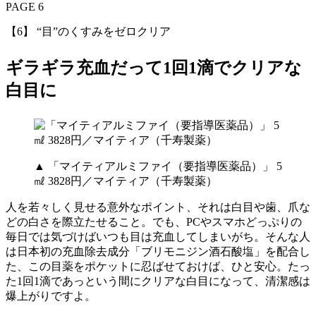
PAGE 6
【6】 “目”のくすみをゼロクリア
ギラギラ充血だって1回1滴でクリアな
白目に
▲ 「マイティアルミファイ（要指導医薬品）」 5
㎖ 3828円／マイティア（千寿製薬）
人を若々しく見せる意外なポイント、それは白目や歯、爪な
どの白さを際立たせること。でも、PCやスマホどっぷりの
毎日では気づけばいつも目は充血してしまいがち。そんな人
は日本初の充血除去成分「ブリモニジン酒石酸塩」を配合し
た、この目薬をポケットに忍ばせておけば、ひと安心。たっ
た1回1滴であっという間にクリアな白目になって、清潔感は
爆上がりですよ。