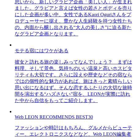
思いから、新しいグラビア企画「美しい人」が生まれ
ました。グラビアと言えば女性の若さとボディを売り
にした企画が多い中、女性であるKaori Oguriさんをプ
ロデューサーに据え、豊かな人生経験を持つ女性たち
の、内面から醸し出される“大人の美しさ”に迫る新た
なグラビア企画となります。
モテる宿にはワケがある
彼女と訪れる旅の楽しみってなんでしょう？ まずは
料理、そして景色。気持ちのいい温泉と高いホスピタ
リティも大切です。さらに設えや歴史などその宿なら
ではの個性的な魅力があれば、旅はきっと素晴らしい
思い出になるはず。そんな恋するふたりの大切な旅時
間を演出する“ハズさない”宿を、LEONが実際に訪れ
た中から自信をもってご紹介します。
Web LEON RECOMMENDS BEST30
ファッションや時計はもちろん、グルメからビューテ
ィー、エレクトロニクスなどなど、Web LEON編集者