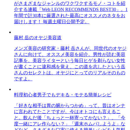
がさまざまなジャンルのワクワクするモノ・コトを紹
介する連載「Web LEON RECOMMENDS BEST30」。1
年間で計30本に厳選された最高にオススメのネタをお
届けします！ 毎週土曜日公開予定。
藤村 岳のオヤジ美容道
メンズ美容の研究家・藤村 岳さんが、同世代のオヤジ
さんに向けて、オススメ美容を紹介。男性が読む美容
記事を、美容ライターという毎日ヒゲを剃らない女性
が書くことに違和感を覚え、この道を志したという岳
さんのセレクトは、オヤジにとってのリアルそのもの
ですよ。
料理初心者男子でもデキる・モテる簡単レシピ
「好きな相手は胃の腑からつかめ」って、昔はオンナ
に言われてたことですが、今はオトコにも言えるこ
と。飲んだ後「ちょっと一杯寄ってかない？」、「今
度一緒にアレ作らない？」「週末ホムパしようよ」な
どなど、さまざまな口実に使える簡単レシピを人気料