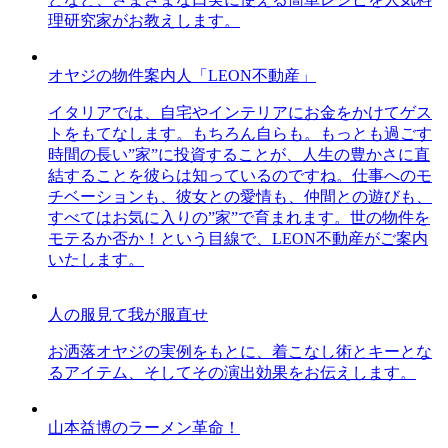
理研究家がお教えします。
オヤジの物件案内人「LEON不動産」
イタリアでは、自宅やインテリアにお金をかけてゲス
トをもてなします。もちろん自らも。もっとも過ごす
時間の長い”家”に投資することが、人生の豊かさに直
結することを彼らは知っているのですね。仕事へのモ
チベーションも、彼女との愛情も、仲間との遊びも、
すべてはお気に入りの”家”で育まれます。世の物件を
モテるか否か！という目線で、LEON不動産がご案内
いたします。
人の服見て我が服直せ
お洒落オヤジの実例をもとに、着こなし術とキーとな
るアイテム、そしてその演出効果をお伝えします。
山本益博のラーメン革命！