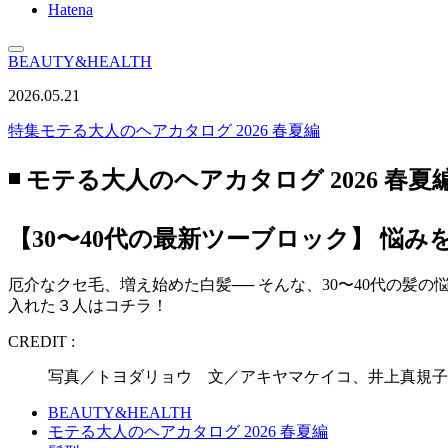
Hatena
BEAUTY&HEALTH
2026.05.21
特集
モテる大人のヘアカタログ 2026 春夏編
◾️ モテる大人のヘアカタログ 2026 春夏編 
【30〜40代の最新ツーブロック】 悩
厄介なクセ毛、増え始めた白髪── そんな、30〜40代の
入れた３人はコチラ！
CREDIT :
写真／トヨダリョウ 文／アキヤマケイコ、井上真規子 
BEAUTY&HEALTH
モテる大人のヘアカタログ 2026 春夏編