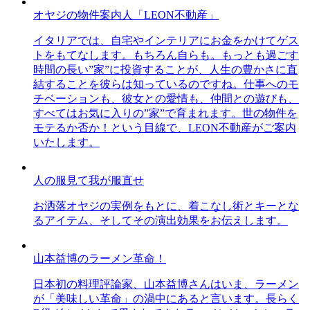
オヤジの物件案内人「LEON不動産」
イタリアでは、自宅やインテリアにお金をかけてゲス
トをもてなします。もちろん自らも。もっとも過ごす
時間の長い”家”に投資することが、人生の豊かさに直
結することを彼らは知っているのですね。仕事へのモ
チベーションも、彼女との愛情も、仲間との遊びも、
すべてはお気に入りの”家”で育まれます。世の物件を
モテるか否か！という目線で、LEON不動産がご案内
いたします。
人の服見て我が服直せ
お洒落オヤジの実例をもとに、着こなし術とキーとな
るアイテム、そしてその演出効果をお伝えします。
山本益博のラーメン革命！
日本初の料理評論家、山本益博さんはいま、ラーメン
が「美味しい革命」の渦中にあると言います。長らく