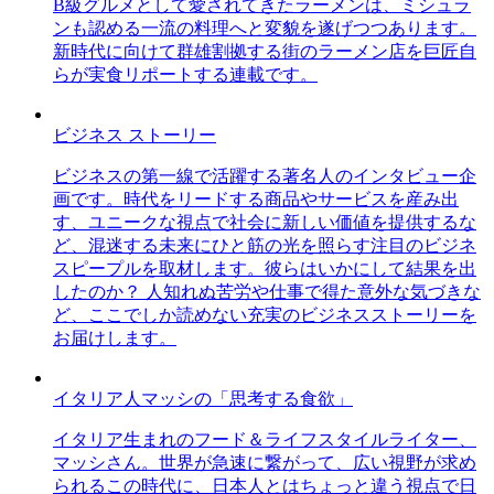
B級グルメとして愛されてきたラーメンは、ミシュラ
ンも認める一流の料理へと変貌を遂げつつあります。
新時代に向けて群雄割拠する街のラーメン店を巨匠自
らが実食リポートする連載です。
ビジネス ストーリー
ビジネスの第一線で活躍する著名人のインタビュー企
画です。時代をリードする商品やサービスを産み出
す、ユニークな視点で社会に新しい価値を提供するな
ど、混迷する未来にひと筋の光を照らす注目のビジネ
スピープルを取材します。彼らはいかにして結果を出
したのか？ 人知れぬ苦労や仕事で得た意外な気づきな
ど、ここでしか読めない充実のビジネスストーリーを
お届けします。
イタリア人マッシの「思考する食欲」
イタリア生まれのフード＆ライフスタイルライター、
マッシさん。世界が急速に繋がって、広い視野が求め
られるこの時代に、日本人とはちょっと違う視点で日