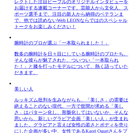
レクトした注目ピープルのオリジナルインタビューを
お届けする連載コーナーです。芸能人から文化人、ス
ポーツ選手まで、注目の新人から納得のベテランま
で、他では読めないWeb LEONならではのスペシャル
トークをお楽しみください！
腕時計のプロが選ぶ「一本取られました！」
数多の腕時計を日々目にしている腕時計のプロたち。
そんな彼らが魅了された、ついつい「一本取られ
た！」と膝を打ったモデルについて、熱く語っていた
だきます。
美しい人
ルッキズム批判を生みながらも、「美しさ」の需要は
絶えることのない現代。一方で世間が求める「美し
さ」はパターン化し、形骸化してはいないか、そんな
思いから、新しいグラビア企画「美しい人」が生まれ
ました。グラビアと言えば女性の若さとボディを売り
にした企画が多い中、女性であるKaori Oguriさんをプ