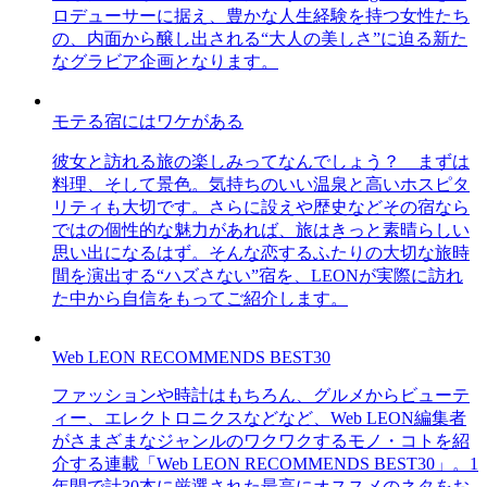
ロデューサーに据え、豊かな人生経験を持つ女性たち
の、内面から醸し出される“大人の美しさ”に迫る新た
なグラビア企画となります。
モテる宿にはワケがある
彼女と訪れる旅の楽しみってなんでしょう？ まずは
料理、そして景色。気持ちのいい温泉と高いホスピタ
リティも大切です。さらに設えや歴史などその宿なら
ではの個性的な魅力があれば、旅はきっと素晴らしい
思い出になるはず。そんな恋するふたりの大切な旅時
間を演出する“ハズさない”宿を、LEONが実際に訪れ
た中から自信をもってご紹介します。
Web LEON RECOMMENDS BEST30
ファッションや時計はもちろん、グルメからビューテ
ィー、エレクトロニクスなどなど、Web LEON編集者
がさまざまなジャンルのワクワクするモノ・コトを紹
介する連載「Web LEON RECOMMENDS BEST30」。1
年間で計30本に厳選された最高にオススメのネタをお