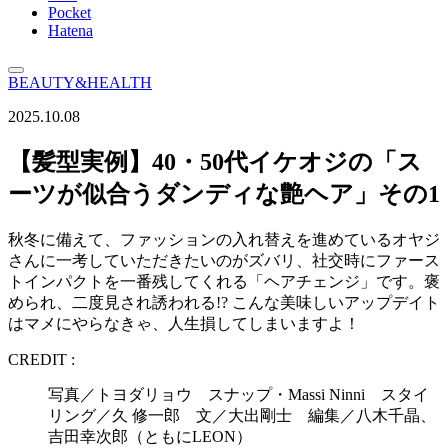
Pocket
Hatena
BEAUTY&HEALTH
2025.10.08
【髪型実例】40・50代イケオジの「ス
ーツが似合うダンディな艶ヘア」その1
秋冬に備えて、ファッションの入れ替えを進めているオヤジ
さんに一考していただきたいのがズバリ、社交時にファース
トインパクトを一番残してくれる「ヘアチェンジ」です。褒
められ、二度見され誘われる!? こんな美味しいアップデイト
はマメにやらなきゃ、人生損してしまいますよ！
CREDIT :
写真／トヨダリョウ スナップ・Massi Ninni スタイ
リング／久 修一郎 文／大出剛士 編集／八木千晶、
吉田幸次郎（ともにLEON）