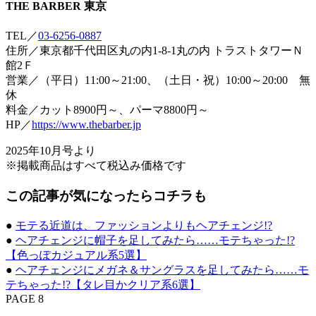
THE BARBER 東京
TEL／
03-6256-0887
住所／東京都千代田区丸の内1-8-1丸の内 トラストタワーＮ
館2Ｆ
営業／（平日）11:00～21:00、（土日・祝）10:00～20:00 無
休
料金／カット8900円～、パーマ8800円～
HP／
https://www.thebarber.jp
2025年10月号より
※掲載商品はすべて税込み価格です
この記事が気になったらコチラも
●
モテる近道は、ファッションよりもヘアチェンジ!?
●
ヘアチェンジに帽子を足してみたら……モテちゃった!?
【色っぽカジュアル系5選】
●
ヘアチェンジにメガネ＆サングラスを足してみたら……モ
テちゃった!?【タレ目かクリア系6選】
PAGE 8