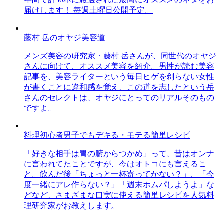
届けします！ 毎週土曜日公開予定。
藤村 岳のオヤジ美容道
メンズ美容の研究家・藤村 岳さんが、同世代のオヤジ
さんに向けて、オススメ美容を紹介。男性が読む美容
記事を、美容ライターという毎日ヒゲを剃らない女性
が書くことに違和感を覚え、この道を志したという岳
さんのセレクトは、オヤジにとってのリアルそのもの
ですよ。
料理初心者男子でもデキる・モテる簡単レシピ
「好きな相手は胃の腑からつかめ」って、昔はオンナ
に言われてたことですが、今はオトコにも言えるこ
と。飲んだ後「ちょっと一杯寄ってかない？」、「今
度一緒にアレ作らない？」「週末ホムパしようよ」な
どなど、さまざまな口実に使える簡単レシピを人気料
理研究家がお教えします。