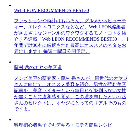
Web LEON RECOMMENDS BEST30
ファッションや時計はもちろん、グルメからビューテ
ィー、エレクトロニクスなどなど、Web LEON編集者
がさまざまなジャンルのワクワクするモノ・コトを紹
介する連載「Web LEON RECOMMENDS BEST30」。1
年間で計30本に厳選された最高にオススメのネタをお
届けします！ 毎週土曜日公開予定。
藤村 岳のオヤジ美容道
メンズ美容の研究家・藤村 岳さんが、同世代のオヤジ
さんに向けて、オススメ美容を紹介。男性が読む美容
記事を、美容ライターという毎日ヒゲを剃らない女性
が書くことに違和感を覚え、この道を志したという岳
さんのセレクトは、オヤジにとってのリアルそのもの
ですよ。
料理初心者男子でもデキる・モテる簡単レシピ