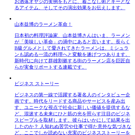
お洒落オヤジの実例をもとに、着こなし術とキーとな
るアイテム、そしてその演出効果をお伝えします。
山本益博のラーメン革命！
日本初の料理評論家、山本益博さんはいま、ラーメン
が「美味しい革命」の渦中にあると言います。長らく
B級グルメとして愛されてきたラーメンは、ミシュラ
ンも認める一流の料理へと変貌を遂げつつあります。
新時代に向けて群雄割拠する街のラーメン店を巨匠自
らが実食リポートする連載です。
ビジネス ストーリー
ビジネスの第一線で活躍する著名人のインタビュー企
画です。時代をリードする商品やサービスを産み出
す、ユニークな視点で社会に新しい価値を提供するな
ど、混迷する未来にひと筋の光を照らす注目のビジネ
スピープルを取材します。彼らはいかにして結果を出
したのか？ 人知れぬ苦労や仕事で得た意外な気づきな
ど、ここでしか読めない充実のビジネスストーリーを