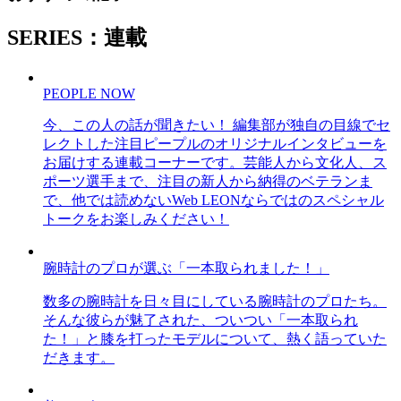
SERIES：連載
PEOPLE NOW
今、この人の話が聞きたい！ 編集部が独自の目線でセ
レクトした注目ピープルのオリジナルインタビューを
お届けする連載コーナーです。芸能人から文化人、ス
ポーツ選手まで、注目の新人から納得のベテランま
で、他では読めないWeb LEONならではのスペシャル
トークをお楽しみください！
腕時計のプロが選ぶ「一本取られました！」
数多の腕時計を日々目にしている腕時計のプロたち。
そんな彼らが魅了された、ついつい「一本取られ
た！」と膝を打ったモデルについて、熱く語っていた
だきます。