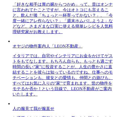
「好きな相手は胃の腑からつかめ」って、昔はオンナ
に言われてたことですが、今はオトコにも言えるこ
と。飲んだ後「ちょっと一杯寄ってかない？」、「今
度一緒にアレ作らない？」「週末ホムパしようよ」な
どなど、さまざまな口実に使える簡単レシピを人気料
理研究家がお教えします。
オヤジの物件案内人「LEON不動産」
イタリアでは、自宅やインテリアにお金をかけてゲス
トをもてなします。もちろん自らも。もっとも過ごす
時間の長い”家”に投資することが、人生の豊かさに直
結することを彼らは知っているのですね。仕事へのモ
チベーションも、彼女との愛情も、仲間との遊びも、
すべてはお気に入りの”家”で育まれます。世の物件を
モテるか否か！という目線で、LEON不動産がご案内
いたします。
人の服見て我が服直せ