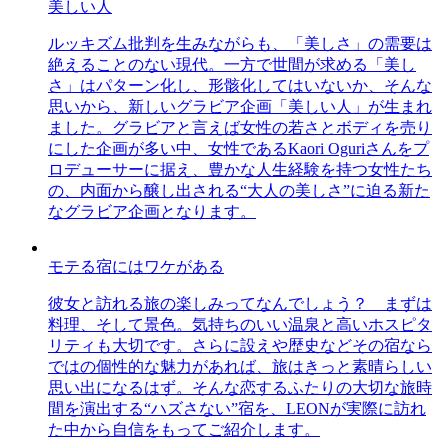
美しい人
ルッキズム批判を生みながらも、「美しさ」の需要は
絶えることのない現代。一方で世間が求める「美し
さ」はパターン化し、形骸化してはいないか、そんな
思いから、新しいグラビア企画「美しい人」が生まれ
ました。グラビアと言えば女性の若さとボディを売り
にした企画が多い中、女性であるKaori Oguriさんをプ
ロデューサーに据え、豊かな人生経験を持つ女性たち
の、内面から醸し出される“大人の美しさ”に迫る新た
なグラビア企画となります。
モテる宿にはワケがある
彼女と訪れる旅の楽しみってなんでしょう？ まずは
料理、そして景色。気持ちのいい温泉と高いホスピタ
リティも大切です。さらに設えや歴史などその宿なら
ではの個性的な魅力があれば、旅はきっと素晴らしい
思い出になるはず。そんな恋するふたりの大切な旅時
間を演出する“ハズさない”宿を、LEONが実際に訪れ
た中から自信をもってご紹介します。