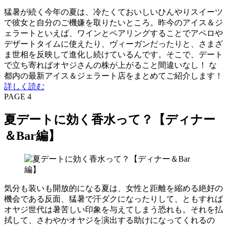
猛暑が続く今年の夏は、冷たくておいしいひんやりスイーツ
で彼女と自分のご機嫌を取りたいところ。昨今のアイス＆ジ
ェラートといえば、ワインとペアリングすることでアペロや
デザートタイムに使えたり、ヴィーガンだったりと、さまざ
ま世相を反映して進化し続けているんです。そこで、デート
で立ち寄ればオヤジさんの株が上がること間違いなし！ な
都内の最新アイス＆ジェラート店をまとめてご紹介します！
詳しく読む
PAGE 4
夏デートに効く香水って？【ディナー
＆Bar編】
気分も装いも開放的になる夏は、女性と距離を縮める絶好の
機会である反面、猛暑で汗ダクになったりして、ともすれば
オヤジ世代は暑苦しい印象を与えてしまう恐れも。それを払
拭して、さわやかオヤジを演出する助けになってくれるの