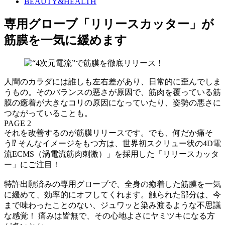
BEAUTY&HEALTH
専用グローブ「リリースカッター」が
筋膜を一気に緩めます
人間のカラダには誰しも左右差があり、日常的に歪んでしま
うもの。そのバランスの悪さが原因で、筋肉を覆っている筋
膜の癒着が大きなコリの原因になっていたり、姿勢の悪さに
つながっていることも。
PAGE 2
それを改善するのが筋膜リリースです。でも、何だか痛そ
う⁉ そんなイメージをもつ方は、世界初スクリュー状の4D電
流ECMS（渦電流筋肉刺激）」を採用した「リリースカッタ
ー」にご注目！
特許出願済みの専用グローブで、全身の癒着した筋膜を一気
に緩めて、効率的にオフしてくれます。触られた部分は、今
まで味わったことのない、ジュワッと染み渡るような不思議
な感覚！ 痛みは皆無で、その心地よさにヤミツキになる方