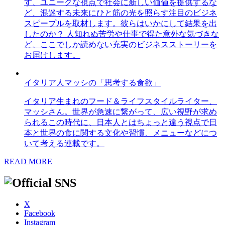
す、ユニークな視点で社会に新しい価値を提供するな
ど、混迷する未来にひと筋の光を照らす注目のビジネ
スピープルを取材します。彼らはいかにして結果を出
したのか？ 人知れぬ苦労や仕事で得た意外な気づきな
ど、ここでしか読めない充実のビジネスストーリーを
お届けします。
イタリア人マッシの「思考する食欲」
イタリア生まれのフード＆ライフスタイルライター、
マッシさん。世界が急速に繋がって、広い視野が求め
られるこの時代に、日本人とはちょっと違う視点で日
本と世界の食に関する文化や習慣、メニューなどにつ
いて考える連載です。
READ MORE
X
Facebook
Instagram