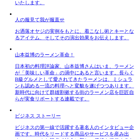
いたします。
人の服見て我が服直せ
お洒落オヤジの実例をもとに、着こなし術とキーとな
るアイテム、そしてその演出効果をお伝えします。
山本益博のラーメン革命！
日本初の料理評論家、山本益博さんはいま、ラーメン
が「美味しい革命」の渦中にあると言います。長らく
B級グルメとして愛されてきたラーメンは、ミシュラ
ンも認める一流の料理へと変貌を遂げつつあります。
新時代に向けて群雄割拠する街のラーメン店を巨匠自
らが実食リポートする連載です。
ビジネス ストーリー
ビジネスの第一線で活躍する著名人のインタビュー企
画です。時代をリードする商品やサービスを産み出