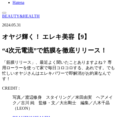
Hatena
BEAUTY&HEALTH
2024.05.31
オヤジ輝く！ エレキ美容【9】
“4次元電流”で筋膜を徹底リリース！
「筋膜リリース」、最近よく聞いたことありますよね？ 専
用ローラーを使って家で毎日コロコロする、あれです。でも
忙しいオヤジさんはエレキパワーで即解消がお約束なんで
す！
CREDIT :
写真／渡辺修身 スタイリング／米田由実 ヘアメイ
ク／古川 純 監修・文／大出剛士 編集／八木千晶
（LEON）