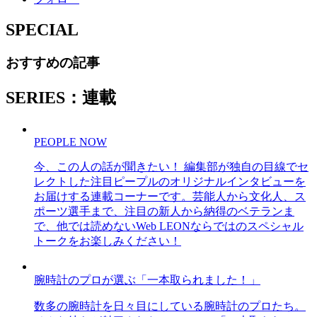
SPECIAL
おすすめの記事
SERIES：連載
PEOPLE NOW
今、この人の話が聞きたい！ 編集部が独自の目線でセ
レクトした注目ピープルのオリジナルインタビューを
お届けする連載コーナーです。芸能人から文化人、ス
ポーツ選手まで、注目の新人から納得のベテランま
で、他では読めないWeb LEONならではのスペシャル
トークをお楽しみください！
腕時計のプロが選ぶ「一本取られました！」
数多の腕時計を日々目にしている腕時計のプロたち。