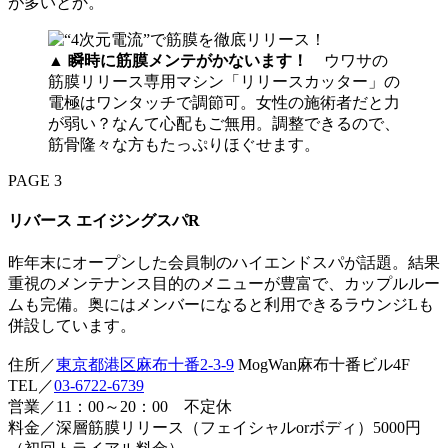
が多いとか。
▲
瞬時に筋膜メンテがかないます！
ウワサの
筋膜リリース専用マシン「リリースカッター」の
電極はワンタッチで調節可。女性の施術者だと力
が弱い？なんて心配もご無用。調整できるので、
筋骨隆々な方もたっぷりほぐせます。
PAGE 3
リバース エイジングスパR
昨年末にオープンした会員制のハイエンドスパが話題。結果
重視のメンテナンス目的のメニューが豊富で、カップルルー
ムも完備。奥にはメンバーになると利用できるラウンジLも
併設しています。
住所／
東京都港区麻布十番2-3-9
MogWan麻布十番ビル4F
TEL／
03-6722-6739
営業／11：00～20：00 不定休
料金／深層筋膜リリース（フェイシャルorボディ）5000円