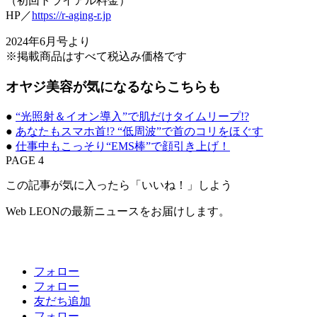
（初回トライアル料金）
HP／
https://r-aging-r.jp
2024年6月号より
※掲載商品はすべて税込み価格です
オヤジ美容が気になるならこちらも
●
“光照射＆イオン導入”で肌だけタイムリープ!?
●
あなたもスマホ首!? “低周波”で首のコリをほぐす
●
仕事中もこっそり“EMS棒”で顔引き上げ！
PAGE 4
この記事が気に入ったら「いいね！」しよう
Web LEONの最新ニュースをお届けします。
フォロー
フォロー
友だち追加
フォロー