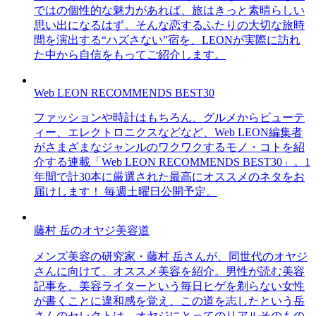
ではの個性的な魅力があれば、旅はきっと素晴らしい
思い出になるはず。そんな恋するふたりの大切な旅時
間を演出する“ハズさない”宿を、LEONが実際に訪れ
た中から自信をもってご紹介します。
Web LEON RECOMMENDS BEST30
ファッションや時計はもちろん、グルメからビューテ
ィー、エレクトロニクスなどなど、Web LEON編集者
がさまざまなジャンルのワクワクするモノ・コトを紹
介する連載「Web LEON RECOMMENDS BEST30」。1
年間で計30本に厳選された最高にオススメのネタをお
届けします！ 毎週土曜日公開予定。
藤村 岳のオヤジ美容道
メンズ美容の研究家・藤村 岳さんが、同世代のオヤジ
さんに向けて、オススメ美容を紹介。男性が読む美容
記事を、美容ライターという毎日ヒゲを剃らない女性
が書くことに違和感を覚え、この道を志したという岳
さんのセレクトは、オヤジにとってのリアルそのもの