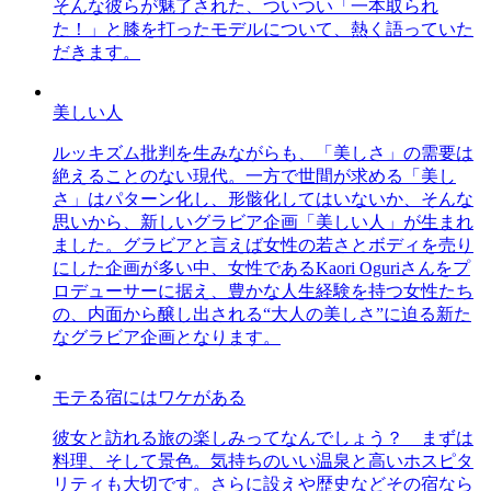
そんな彼らが魅了された、ついつい「一本取られ
た！」と膝を打ったモデルについて、熱く語っていた
だきます。
美しい人
ルッキズム批判を生みながらも、「美しさ」の需要は
絶えることのない現代。一方で世間が求める「美し
さ」はパターン化し、形骸化してはいないか、そんな
思いから、新しいグラビア企画「美しい人」が生まれ
ました。グラビアと言えば女性の若さとボディを売り
にした企画が多い中、女性であるKaori Oguriさんをプ
ロデューサーに据え、豊かな人生経験を持つ女性たち
の、内面から醸し出される“大人の美しさ”に迫る新た
なグラビア企画となります。
モテる宿にはワケがある
彼女と訪れる旅の楽しみってなんでしょう？ まずは
料理、そして景色。気持ちのいい温泉と高いホスピタ
リティも大切です。さらに設えや歴史などその宿なら