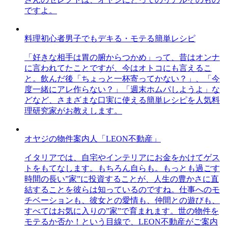
ですよ。
料理初心者男子でもデキる・モテる簡単レシピ
「好きな相手は胃の腑からつかめ」って、昔はオンナ
に言われてたことですが、今はオトコにも言えるこ
と。飲んだ後「ちょっと一杯寄ってかない？」、「今
度一緒にアレ作らない？」「週末ホムパしようよ」な
どなど、さまざまな口実に使える簡単レシピを人気料
理研究家がお教えします。
オヤジの物件案内人「LEON不動産」
イタリアでは、自宅やインテリアにお金をかけてゲス
トをもてなします。もちろん自らも。もっとも過ごす
時間の長い”家”に投資することが、人生の豊かさに直
結することを彼らは知っているのですね。仕事へのモ
チベーションも、彼女との愛情も、仲間との遊びも、
すべてはお気に入りの”家”で育まれます。世の物件を
モテるか否か！という目線で、LEON不動産がご案内