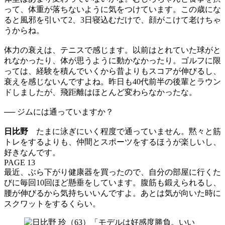
って、体重が落ちないように気をつけています。この歳にな
ると風邪を引いて2、3日寝込むだけで、顔がこけて老けちゃ
うからね。
体力の衰えは、テニスで感じます。以前はとれていた球がと
れなかったり、体が思うように動かなかったり。ゴルフに限
っては、経験を積んでいくから昔よりもスコアが伸びるし、
衰えを感じないんですよね。昨日も40代前半の後輩とラウン
ドしましたが、飛距離はほとんど変わらなかったな。
── ジムには通っていますか？
日比野
たまに泳ぎにいく程度で通っていません。黙々と筋
トレをするよりも、仲間とスポーツをするほうが楽しいし、
好きなんです。
PAGE 13
最近、ぶら下がり健康器を買ったので、自分の部屋に行くた
びに毎回10回ほど懸垂をしています。腹筋も鍛えられるし、
腰が伸びるから気持ちいいんですよ。あとは気が向いた時に
スクワットをするくらい。