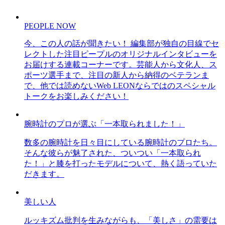
PEOPLE NOW
今、この人の話が聞きたい！ 編集部が独自の目線でセ
レクトした注目ピープルのオリジナルインタビューを
お届けする連載コーナーです。芸能人から文化人、ス
ポーツ選手まで、注目の新人から納得のベテランま
で、他では読めないWeb LEONならではのスペシャル
トークをお楽しみください！
腕時計のプロが選ぶ「一本取られました！」
数多の腕時計を日々目にしている腕時計のプロたち。
そんな彼らが魅了された、ついつい「一本取られ
た！」と膝を打ったモデルについて、熱く語っていた
だきます。
美しい人
ルッキズム批判を生みながらも、「美しさ」の需要は