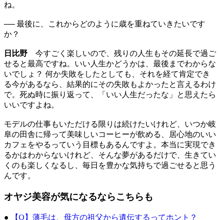
ね。
── 最後に、これからどのように歳を重ねていきたいです
か？
日比野
今すごく楽しいので、残りの人生もその延長で過ご
せると最高ですね。いい人生かどうかは、最後までわからな
いでしょ？ 何か失敗をしたとしても、それを経て肯定でき
る今があるなら、結果的にその失敗もよかったと言えるわけ
で。死ぬ時に振り返って、「いい人生だったな」と思えたら
いいですよね。
モデルの仕事もいただける限りは続けたいけれど、いつか岐
阜の田舎に帰って美味しいコーヒーが飲める、居心地のいい
カフェをやるっていう目標もあるんですよ。本当に実現でき
るかはわからないけれど、そんな夢があるだけで、生きてい
くのも楽しくなるし、毎日を豊かな気持ちで過ごせると思う
んです。
オヤジ美容が気になるならこちらも
●
【Q】薄毛は、母方の祖父から遺伝するってホント？