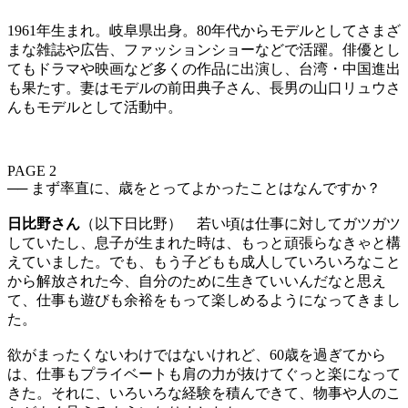
1961年生まれ。岐阜県出身。80年代からモデルとしてさまざ
まな雑誌や広告、ファッションショーなどで活躍。俳優とし
てもドラマや映画など多くの作品に出演し、台湾・中国進出
も果たす。妻はモデルの前田典子さん、長男の山口リュウさ
んもモデルとして活動中。
PAGE 2
── まず率直に、歳をとってよかったことはなんですか？
日比野さん
（以下日比野） 若い頃は仕事に対してガツガツ
していたし、息子が生まれた時は、もっと頑張らなきゃと構
えていました。でも、もう子どもも成人していろいろなこと
から解放された今、自分のために生きていいんだなと思え
て、仕事も遊びも余裕をもって楽しめるようになってきまし
た。
欲がまったくないわけではないけれど、60歳を過ぎてから
は、仕事もプライベートも肩の力が抜けてぐっと楽になって
きた。それに、いろいろな経験を積んできて、物事や人のこ