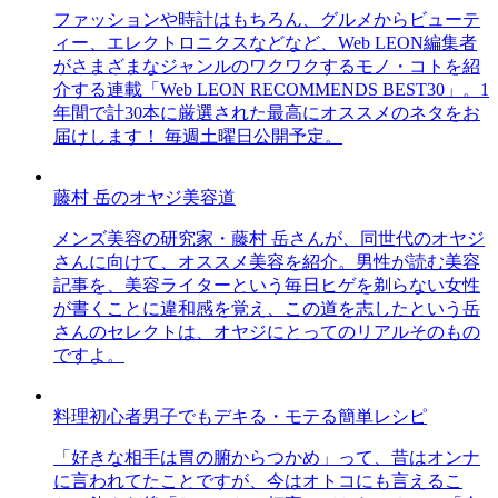
ファッションや時計はもちろん、グルメからビューテ
ィー、エレクトロニクスなどなど、Web LEON編集者
がさまざまなジャンルのワクワクするモノ・コトを紹
介する連載「Web LEON RECOMMENDS BEST30」。1
年間で計30本に厳選された最高にオススメのネタをお
届けします！ 毎週土曜日公開予定。
藤村 岳のオヤジ美容道
メンズ美容の研究家・藤村 岳さんが、同世代のオヤジ
さんに向けて、オススメ美容を紹介。男性が読む美容
記事を、美容ライターという毎日ヒゲを剃らない女性
が書くことに違和感を覚え、この道を志したという岳
さんのセレクトは、オヤジにとってのリアルそのもの
ですよ。
料理初心者男子でもデキる・モテる簡単レシピ
「好きな相手は胃の腑からつかめ」って、昔はオンナ
に言われてたことですが、今はオトコにも言えるこ