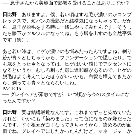
── 息子さんから美容面で影響を受けることはありますか？
日比野
ありますよ。僕、若い頃はすね毛が濃いのがコンプ
レックスで、短パンの撮影だと結構気になっちゃって。だか
ら、息子が脱毛をする時に一緒にやってみたんです。そうし
たら膝下がツルツルになってね。もう脚を出すのも全然平気
です（笑）。
あと若い時は、ヒゲが濃いのも悩みだったんですよね。剃り
跡が青々としちゃうから、ファンデーションで隠したり。で
も歳をとった今となっては、ヒゲはいい感じでアクセントに
なるというか、むしろ剃った顔に違和感があるので、ヒゲの
脱毛はよく考えてしたほうがいいかも。白髪も増えてきたか
ら、剃っても青々とならないしね。
PAGE 15
── グレイヘアが素敵ですが、いつ頃から今のスタイルにな
ったんですか？
日比野
実は結構最近なんです。これまでずっと染めていた
けれど、いかにも「染めました」って色になるのが嫌だった
んです。すぐ根元が白くなってきちゃうから、染めるのが面
倒でね。グレイヘアにしたかったんだけど、マネージャーか