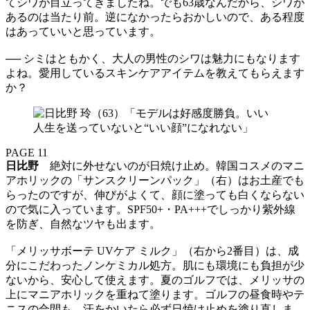
てシワが目立ってきましたね。でも63歳なんだから、シワが
あるのは当たり前。逆になかったらおかしいので、ある程度
はあっていいと思っています。
── シミはともかく、大人の男性のシワは魅力にもなります
よね。愛用しているスキンケアアイテムを教えてもらえます
か？
PAGE 11
日比野
絶対に外せないのが日焼け止め。韓国コスメのマニ
アホリックの「サンスクリーンパック」（右）はお土産でも
らったのですが、伸びがよくて、顔に塗っても白くならない
ので気に入っています。SPF50+・PA+++でしっかり紫外線
を防ぎ、自然なツヤも出ます。
「メリッサボーテ UVケア ミルク」（右から2番目）は、成
分にこだわったノンケミカル処方。肌にも環境にも負担が少
ないから、安心して使えます。夏のゴルフでは、メリッサの
上にマニアホリックを重ねて塗ります。ゴルフの昼食時やテ
ニスの合間も、汗をかいたら必ず日焼け止めを塗り直しま