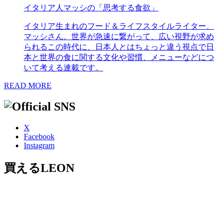
イタリア人マッシの「思考する食欲」
イタリア生まれのフード＆ライフスタイルライター、
マッシさん。世界が急速に繋がって、広い視野が求め
られるこの時代に、日本人とはちょっと違う視点で日
本と世界の食に関する文化や習慣、メニューなどにつ
いて考える連載です。
READ MORE
X
Facebook
Instagram
買えるLEON