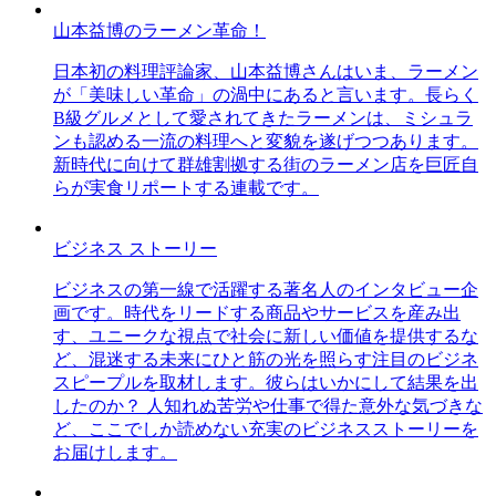
山本益博のラーメン革命！
日本初の料理評論家、山本益博さんはいま、ラーメン
が「美味しい革命」の渦中にあると言います。長らく
B級グルメとして愛されてきたラーメンは、ミシュラ
ンも認める一流の料理へと変貌を遂げつつあります。
新時代に向けて群雄割拠する街のラーメン店を巨匠自
らが実食リポートする連載です。
ビジネス ストーリー
ビジネスの第一線で活躍する著名人のインタビュー企
画です。時代をリードする商品やサービスを産み出
す、ユニークな視点で社会に新しい価値を提供するな
ど、混迷する未来にひと筋の光を照らす注目のビジネ
スピープルを取材します。彼らはいかにして結果を出
したのか？ 人知れぬ苦労や仕事で得た意外な気づきな
ど、ここでしか読めない充実のビジネスストーリーを
お届けします。