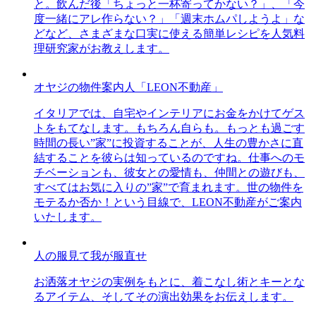
と。飲んだ後「ちょっと一杯寄ってかない？」、「今
度一緒にアレ作らない？」「週末ホムパしようよ」な
どなど、さまざまな口実に使える簡単レシピを人気料
理研究家がお教えします。
オヤジの物件案内人「LEON不動産」
イタリアでは、自宅やインテリアにお金をかけてゲス
トをもてなします。もちろん自らも。もっとも過ごす
時間の長い”家”に投資することが、人生の豊かさに直
結することを彼らは知っているのですね。仕事へのモ
チベーションも、彼女との愛情も、仲間との遊びも、
すべてはお気に入りの”家”で育まれます。世の物件を
モテるか否か！という目線で、LEON不動産がご案内
いたします。
人の服見て我が服直せ
お洒落オヤジの実例をもとに、着こなし術とキーとな
るアイテム、そしてその演出効果をお伝えします。