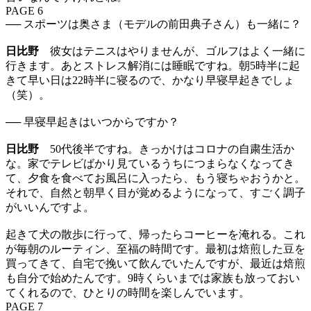
PAGE 6
── スポーツは奥さま（モデルの前田典子さん）も一緒に？
日比野
彼女はテニスはやりませんが、ゴルフはよく一緒に
行きます。あとストレス解消には睡眠ですね。朝5時半に起
きて早い日は22時半に寝るので、かなり早寝早起きでしょ
（笑）。
── 早寝早起きはいつからですか？
日比野
50代後半ですね。きっかけはコロナの自粛生活か
な。家でテレビばかり見ているうちにつまらなくなってき
て、夕食を食べてお風呂に入ったら、もう寝ちゃおうかと。
それで、自然と朝早く目が覚めるようになって、すごく調子
がいいんですよ。
起きて犬の散歩に行って、帰ったらコーヒーを淹れる。これ
が毎朝のルーティン、至福の時間です。最初は焙煎した豆を
買ってきて、自宅で挽いて飲んでいたんですが、最近は焙煎
も自分で始めたんです。9時くらいまでは家族も放っておい
てくれるので、ひとりの時間を楽しんでいます。
PAGE 7