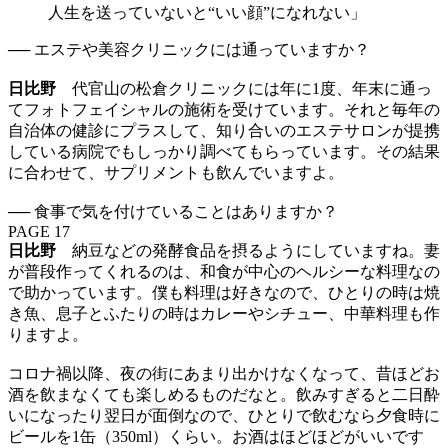
── エステや美容クリニックには通っていますか？
日比野
代官山の松倉クリニックには年に1度、年末に通っ
てフォトフェイシャルの施術を受けています。それと毎年の
自治体の健診にプラスして、知り合いのエステサロンが提携
している病院でもしっかり調べてもらっています。その結果
に合わせて、サプリメントも飲んでいますよ。
── 食事で気を付けていることはありますか？
PAGE 17
日比野
納豆などの発酵食品を摂るようにしていますね。妻
が普段作ってくれるのは、和食が中心のヘルシーな料理なの
で助かっています。僕も料理は好きなので、ひとりの時は焼
き魚、息子とふたりの時はカレーやシチュー、中華料理も作
りますよ。
コロナ禍以降、夜の街にあまり出かけなくなって、昔ほどお
酒を飲まなくても楽しめるものだなと。飲みすぎると二日酔
いになったり翌日が面倒なので、ひとりで飲むなら夕食時に
ビールを1缶（350ml）くらい。お酒はほどほどがいいです