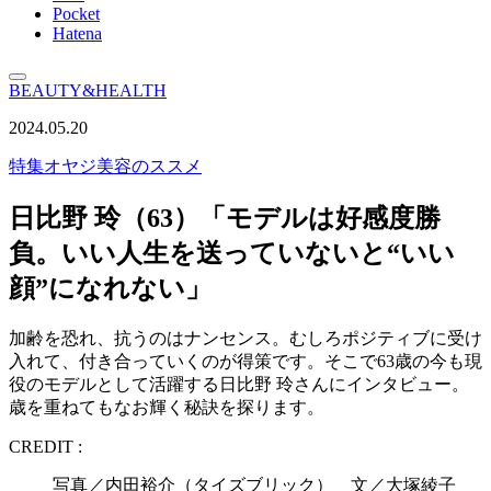
Pocket
Hatena
BEAUTY&HEALTH
2024.05.20
特集
オヤジ美容のススメ
日比野 玲（63）「モデルは好感度勝
負。いい人生を送っていないと“いい
顔”になれない」
加齢を恐れ、抗うのはナンセンス。むしろポジティブに受け
入れて、付き合っていくのが得策です。そこで63歳の今も現
役のモデルとして活躍する日比野 玲さんにインタビュー。
歳を重ねてもなお輝く秘訣を探ります。
CREDIT :
写真／内田裕介（タイズブリック） 文／大塚綾子