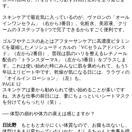
す。
スキンケアで最近気に入っているのが、ヴァロンの「オール
インワンセラム」（右から3番目）。化粧水、美容液、クリ
ームの３ステップを1つで完了できるからすごく便利です。
ゴルフやテニスのあとはアフターサンケアに高濃度ビタミン
Cを凝縮したメソシューティカルの「VCセラムアドバンス
ド」（左から2番目）、普段は肌のハリを整えるレチノール
配合の「トランスダーマA」（左から3番目）をプラスしま
す。これは使い始めた時にみんなに肌を褒められて、もう5
年以上リピート中です。乾燥が気になる日には、ララヴィの
「オイルイン ローション」（左）も。
PAGE 12
スキンケアは妻から勧められて使い始めることが多いです
ね。大きな仕事の前日には、妻にちょっといいシートマスク
を分けてもらったり（笑）。
── 体型の崩れや体力の衰えは感じますか？
日比野
もともと太りにくい体質なので、お腹も出ないし、
体型はあまり変わっていないかな。むしろちゃんと食事を摂