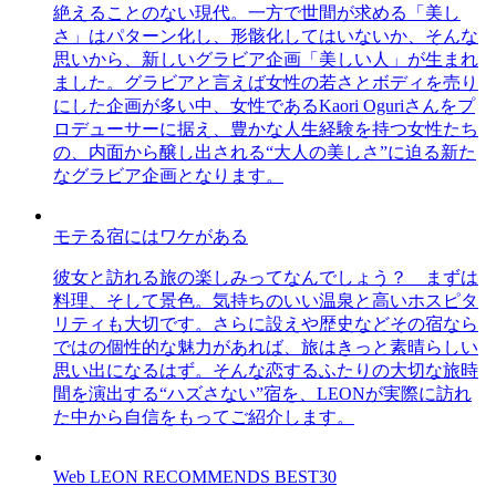
絶えることのない現代。一方で世間が求める「美し
さ」はパターン化し、形骸化してはいないか、そんな
思いから、新しいグラビア企画「美しい人」が生まれ
ました。グラビアと言えば女性の若さとボディを売り
にした企画が多い中、女性であるKaori Oguriさんをプ
ロデューサーに据え、豊かな人生経験を持つ女性たち
の、内面から醸し出される“大人の美しさ”に迫る新た
なグラビア企画となります。
モテる宿にはワケがある
彼女と訪れる旅の楽しみってなんでしょう？ まずは
料理、そして景色。気持ちのいい温泉と高いホスピタ
リティも大切です。さらに設えや歴史などその宿なら
ではの個性的な魅力があれば、旅はきっと素晴らしい
思い出になるはず。そんな恋するふたりの大切な旅時
間を演出する“ハズさない”宿を、LEONが実際に訪れ
た中から自信をもってご紹介します。
Web LEON RECOMMENDS BEST30