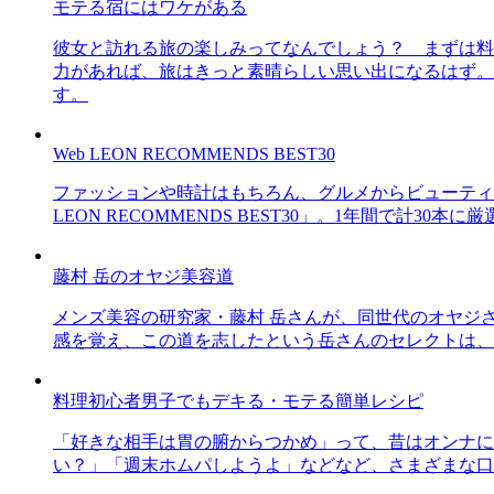
モテる宿にはワケがある
彼女と訪れる旅の楽しみってなんでしょう？ まずは料
力があれば、旅はきっと素晴らしい思い出になるはず。
す。
Web LEON RECOMMENDS BEST30
ファッションや時計はもちろん、グルメからビューティー
LEON RECOMMENDS BEST30」。1年間で計
藤村 岳のオヤジ美容道
メンズ美容の研究家・藤村 岳さんが、同世代のオヤジ
感を覚え、この道を志したという岳さんのセレクトは、
料理初心者男子でもデキる・モテる簡単レシピ
「好きな相手は胃の腑からつかめ」って、昔はオンナに
い？」「週末ホムパしようよ」などなど、さまざまな口