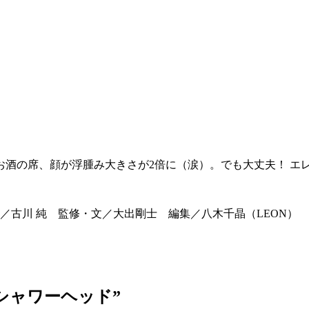
お酒の席、顔が浮腫み大きさが2倍に（涙）。でも大丈夫！ エ
／古川 純 監修・文／大出剛士 編集／八木千晶（LEON）
シャワーヘッド”