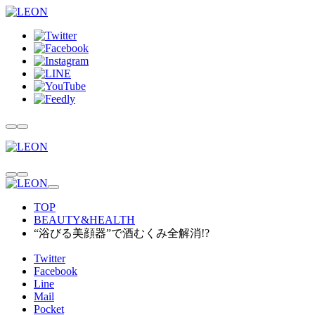
TOP
BEAUTY&HEALTH
“浴びる美顔器”で酒むくみ全解消!?
Twitter
Facebook
Line
Mail
Pocket