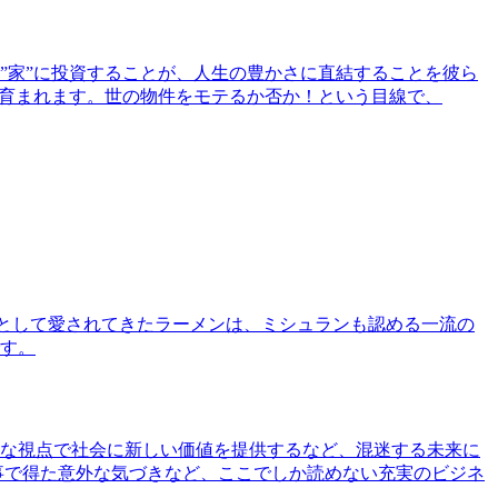
”家”に投資することが、人生の豊かさに直結することを彼ら
で育まれます。世の物件をモテるか否か！という目線で、
として愛されてきたラーメンは、ミシュランも認める一流の
す。
な視点で社会に新しい価値を提供するなど、混迷する未来に
事で得た意外な気づきなど、ここでしか読めない充実のビジネ