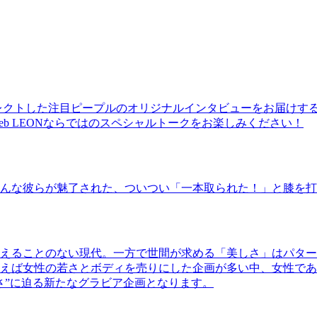
レクトした注目ピープルのオリジナルインタビューをお届けす
b LEONならではのスペシャルトークをお楽しみください！
んな彼らが魅了された、ついつい「一本取られた！」と膝を打
えることのない現代。一方で世間が求める「美しさ」はパター
ば女性の若さとボディを売りにした企画が多い中、女性であるKao
さ”に迫る新たなグラビア企画となります。