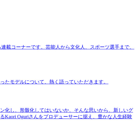
る連載コーナーです。芸能人から文化人、スポーツ選手まで、
ったモデルについて、熱く語っていただきます。
ン化し、形骸化してはいないか、そんな思いから、新しいグ
ri Oguriさんをプロデューサーに据え、豊かな人生経験