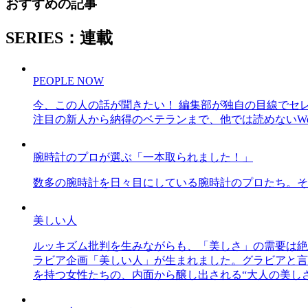
おすすめの記事
SERIES：連載
PEOPLE NOW
今、この人の話が聞きたい！ 編集部が独自の目線でセ
注目の新人から納得のベテランまで、他では読めないWe
腕時計のプロが選ぶ「一本取られました！」
数多の腕時計を日々目にしている腕時計のプロたち。そ
美しい人
ルッキズム批判を生みながらも、「美しさ」の需要は絶
ラビア企画「美しい人」が生まれました。グラビアと言え
を持つ女性たちの、内面から醸し出される“大人の美し