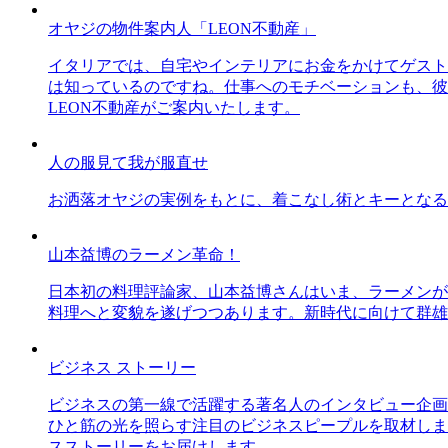
オヤジの物件案内人「LEON不動産」
イタリアでは、自宅やインテリアにお金をかけてゲスト
は知っているのですね。仕事へのモチベーションも、彼
LEON不動産がご案内いたします。
人の服見て我が服直せ
お洒落オヤジの実例をもとに、着こなし術とキーとなる
山本益博のラーメン革命！
日本初の料理評論家、山本益博さんはいま、ラーメンが
料理へと変貌を遂げつつあります。新時代に向けて群雄
ビジネス ストーリー
ビジネスの第一線で活躍する著名人のインタビュー企画
ひと筋の光を照らす注目のビジネスピープルを取材しま
スストーリーをお届けします。