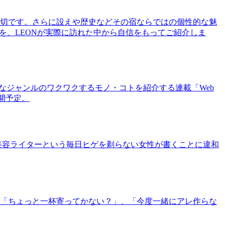
切です。さらに設えや歴史などその宿ならではの個性的な魅
を、LEONが実際に訪れた中から自信をもってご紹介しま
まなジャンルのワクワクするモノ・コトを紹介する連載「Web
公開予定。
美容ライターという毎日ヒゲを剃らない女性が書くことに違和
「ちょっと一杯寄ってかない？」、「今度一緒にアレ作らな