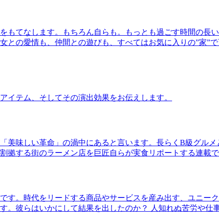
をもてなします。もちろん自らも。もっとも過ごす時間の長い
女との愛情も、仲間との遊びも、すべてはお気に入りの”家”
アイテム、そしてその演出効果をお伝えします。
「美味しい革命」の渦中にあると言います。長らくB級グルメ
割拠する街のラーメン店を巨匠自らが実食リポートする連載で
です。時代をリードする商品やサービスを産み出す、ユニーク
す。彼らはいかにして結果を出したのか？ 人知れぬ苦労や仕