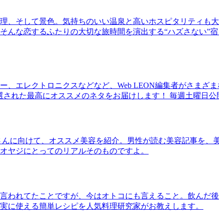
理、そして景色。気持ちのいい温泉と高いホスピタリティも大
そんな恋するふたりの大切な旅時間を演出する“ハズさない”宿
、エレクトロニクスなどなど、Web LEON編集者がさまざ
30本に厳選された最高にオススメのネタをお届けします！ 毎週土曜日
さんに向けて、オススメ美容を紹介。男性が読む美容記事を、
オヤジにとってのリアルそのものですよ。
言われてたことですが、今はオトコにも言えること。飲んだ後
実に使える簡単レシピを人気料理研究家がお教えします。