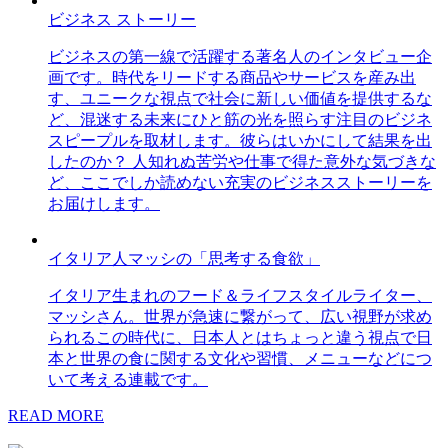
ビジネス ストーリー
ビジネスの第一線で活躍する著名人のインタビュー企
画です。時代をリードする商品やサービスを産み出
す、ユニークな視点で社会に新しい価値を提供するな
ど、混迷する未来にひと筋の光を照らす注目のビジネ
スピープルを取材します。彼らはいかにして結果を出
したのか？ 人知れぬ苦労や仕事で得た意外な気づきな
ど、ここでしか読めない充実のビジネスストーリーを
お届けします。
イタリア人マッシの「思考する食欲」
イタリア生まれのフード＆ライフスタイルライター、
マッシさん。世界が急速に繋がって、広い視野が求め
られるこの時代に、日本人とはちょっと違う視点で日
本と世界の食に関する文化や習慣、メニューなどにつ
いて考える連載です。
READ MORE