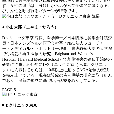
頭頂部に男性ホルモンに敏感な髪の毛が集まっているためで
す。女性の薄毛は、分け目から広がって全体的に薄くなる、
びまん性と呼ばれるパターンが特徴です。
● 小山太郎（こやま・たろう）
Dクリニック東京 院長。医学博士／日本臨床毛髪学会評議委
員／日本メンズヘルス医学会幹事／NPO法人フューチャ
ー・メディカル・ラボラトリー理事。慶應義塾大学の大学院
で骨格筋の再生医療の研究、Brigham and Women's
Hospital（Harvard Medical School）で創傷治癒の遺伝子治療の
研究に従事。2010年にDクリニック東京（旧城西クリニッ
ク）に入職してからは、10年以上に渡ってAGA治療の実績
を積み上げている。現在は診療の傍ら毛髪の研究に取り組ん
でおり、最新の知見に基づいた診療を心がけている。
PAGE 5
■ Dクリニック東京