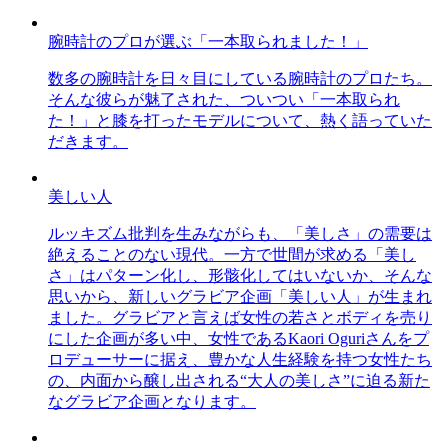
腕時計のプロが選ぶ「一本取られました！」
数多の腕時計を日々目にしている腕時計のプロたち。
そんな彼らが魅了された、ついつい「一本取られ
た！」と膝を打ったモデルについて、熱く語っていた
だきます。
美しい人
ルッキズム批判を生みながらも、「美しさ」の需要は
絶えることのない現代。一方で世間が求める「美し
さ」はパターン化し、形骸化してはいないか、そんな
思いから、新しいグラビア企画「美しい人」が生まれ
ました。グラビアと言えば女性の若さとボディを売り
にした企画が多い中、女性であるKaori Oguriさんをプ
ロデューサーに据え、豊かな人生経験を持つ女性たち
の、内面から醸し出される“大人の美しさ”に迫る新た
なグラビア企画となります。