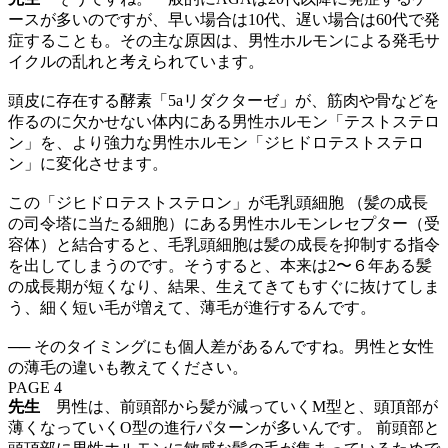
ースが多いのですが、早い場合は10代、遅い場合は60代で発
症することも。その主な原因は、男性ホルモンによる発毛サ
イクルの乱れと考えられています。
頭皮に存在する酵素「5aリダクターゼ」が、筋肉や骨などを
作るのに欠かせない体内にある男性ホルモン「テストステロ
ン」を、より強力な男性ホルモン「ジヒドロテストステロ
ン」に変化させます。
この「ジヒドロテストステロン」が毛乳頭細胞 （髪の成長
の司令塔に当たる細胞）にある男性ホルモンレセプター（受
容体）と結合すると、毛乳頭細胞は髪の成長を抑制する指令
を出してしまうのです。そうすると、本来は2〜６年ある髪
の成長期が短くなり、結果、生えてきてもすぐに抜けてしま
う、細く短い毛が増えて、薄毛が進行するんです。
── そのタイミングにも個人差があるんですね。男性と女性
の薄毛の違いも教えてください。
PAGE 4
先生
男性は、前頭部から髪が減っていくM型と、頭頂部が
薄くなっていくO型の進行パターンが多いんです。 前頭部と