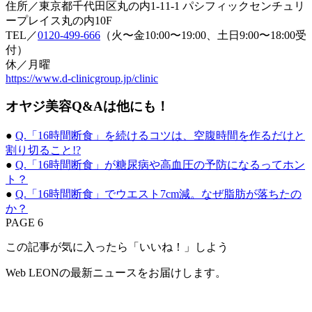
住所／東京都千代田区丸の内1-11-1 パシフィックセンチュリ
ープレイス丸の内10F
TEL／
0120-499-666
（火〜金10:00〜19:00、土日9:00〜18:00受
付）
休／月曜
https://www.d-clinicgroup.jp/clinic
オヤジ美容Q&Aは他にも！
●
Q.「16時間断食」を続けるコツは、空腹時間を作るだけと
割り切ること!?
●
Q.「16時間断食」が糖尿病や高血圧の予防になるってホン
ト？
●
Q.「16時間断食」でウエスト7cm減。なぜ脂肪が落ちたの
か？
PAGE 6
この記事が気に入ったら「いいね！」しよう
Web LEONの最新ニュースをお届けします。