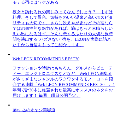
モテる宿にはワケがある
彼女と訪れる旅の楽しみってなんでしょう？ まずは
料理、そして景色。気持ちのいい温泉と高いホスピタ
リティも大切です。さらに設えや歴史などその宿なら
ではの個性的な魅力があれば、旅はきっと素晴らしい
思い出になるはず。そんな恋するふたりの大切な旅時
間を演出する“ハズさない”宿を、LEONが実際に訪れ
た中から自信をもってご紹介します。
Web LEON RECOMMENDS BEST30
ファッションや時計はもちろん、グルメからビューテ
ィー、エレクトロニクスなどなど、Web LEON編集者
がさまざまなジャンルのワクワクするモノ・コトを紹
介する連載「Web LEON RECOMMENDS BEST30」。1
年間で計30本に厳選された最高にオススメのネタをお
届けします！ 毎週土曜日公開予定。
藤村 岳のオヤジ美容道