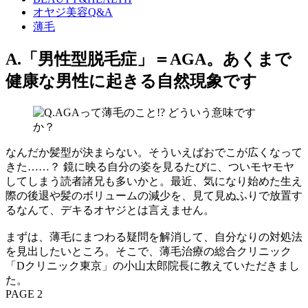
オヤジ美容Q&A
薄毛
A.「男性型脱毛症」＝AGA。あくまで
健康な男性に起きる自然現象です
なんだか髪型が決まらない。そういえばおでこが広くなって
きた……？ 鏡に映る自分の姿を見るたびに、ついモヤモヤ
してしまう読者諸兄も多いかと。最近、気になり始めた生え
際の後退や髪のボリュームの減少を、見て見ぬふりで放置す
るなんて、デキるオヤジとは言えません。
まずは、薄毛にまつわる疑問を解消して、自分なりの対処法
を見出したいところ。そこで、薄毛治療の総合クリニック
「Dクリニック東京」の小山太郎院長に教えていただきまし
た。
PAGE 2