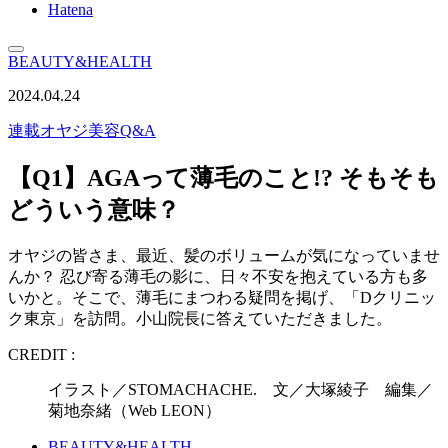
Hatena
BEAUTY&HEALTH
2024.04.24
連載
オヤジ美容Q&A
【Q1】AGAって薄毛のこと!? そもそも
どういう意味？
オヤジの皆さま、最近、髪のボリュームが気になっていませ
んか？ 忍び寄る薄毛の影に、日々不安を抱えている方も多
いかと。そこで、薄毛にまつわる疑問を掲げ、「Dクリニッ
ク東京」を訪問。小山院長に答えていただきました。
CREDIT :
イラスト／STOMACHACHE. 文／大塚綾子 編集／
菊地奈緒（Web LEON）
BEAUTY&HEALTH