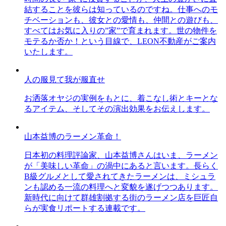
結することを彼らは知っているのですね。仕事へのモ
チベーションも、彼女との愛情も、仲間との遊びも、
すべてはお気に入りの”家”で育まれます。世の物件を
モテるか否か！という目線で、LEON不動産がご案内
いたします。
人の服見て我が服直せ
お洒落オヤジの実例をもとに、着こなし術とキーとな
るアイテム、そしてその演出効果をお伝えします。
山本益博のラーメン革命！
日本初の料理評論家、山本益博さんはいま、ラーメン
が「美味しい革命」の渦中にあると言います。長らく
B級グルメとして愛されてきたラーメンは、ミシュラ
ンも認める一流の料理へと変貌を遂げつつあります。
新時代に向けて群雄割拠する街のラーメン店を巨匠自
らが実食リポートする連載です。