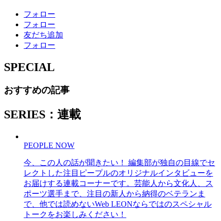
フォロー
フォロー
友だち追加
フォロー
SPECIAL
おすすめの記事
SERIES：連載
PEOPLE NOW
今、この人の話が聞きたい！ 編集部が独自の目線でセ
レクトした注目ピープルのオリジナルインタビューを
お届けする連載コーナーです。芸能人から文化人、ス
ポーツ選手まで、注目の新人から納得のベテランま
で、他では読めないWeb LEONならではのスペシャル
トークをお楽しみください！