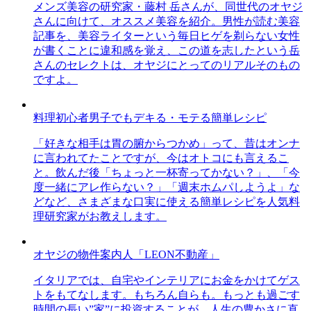
メンズ美容の研究家・藤村 岳さんが、同世代のオヤジ
さんに向けて、オススメ美容を紹介。男性が読む美容
記事を、美容ライターという毎日ヒゲを剃らない女性
が書くことに違和感を覚え、この道を志したという岳
さんのセレクトは、オヤジにとってのリアルそのもの
ですよ。
料理初心者男子でもデキる・モテる簡単レシピ
「好きな相手は胃の腑からつかめ」って、昔はオンナ
に言われてたことですが、今はオトコにも言えるこ
と。飲んだ後「ちょっと一杯寄ってかない？」、「今
度一緒にアレ作らない？」「週末ホムパしようよ」な
どなど、さまざまな口実に使える簡単レシピを人気料
理研究家がお教えします。
オヤジの物件案内人「LEON不動産」
イタリアでは、自宅やインテリアにお金をかけてゲス
トをもてなします。もちろん自らも。もっとも過ごす
時間の長い”家”に投資することが、人生の豊かさに直