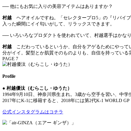
── 他にもお気に入りの美容アイテムはありますか？
村越
ヘアオイルですね。「セレクタープロ5」の『リバイブ
入った瞬間にイイ匂いがして、リラックスできます。
── いろいろなプロダクトを使われていて、村越選手はかな
村越
こだわっているというか、自分をアゲるためにやって
分がイイ。髪型とか肌質そのものよりも、自信を持っている
PAGE 7
Profile
●
村越優汰（むらこし・ゆうた）
1994年9月10日、神奈川県生まれ。3歳から空手を習い、中
2017年にK-1に移籍すると、2018年には第2代K-1 WORLD
公式インスタグラムはコチラ