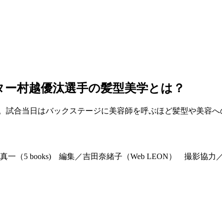
イター村越優汰選手の髪型美学とは？
汰選手。試合当日はバックステージに美容師を呼ぶほど髪型や美容
5 books) 編集／吉田奈緒子（Web LEON） 撮影協