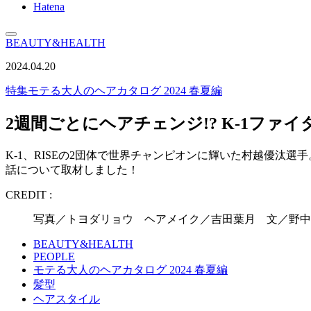
Hatena
BEAUTY&HEALTH
2024.04.20
特集
モテる大人のヘアカタログ 2024 春夏編
2週間ごとにヘアチェンジ!? K-1ファ
K-1、RISEの2団体で世界チャンピオンに輝いた村越優
話について取材しました！
CREDIT :
写真／トヨダリョウ ヘアメイク／吉田葉月 文／野中真一（
BEAUTY&HEALTH
PEOPLE
モテる大人のヘアカタログ 2024 春夏編
髪型
ヘアスタイル