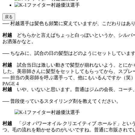
戻る
── 村越選手は髪色も頻繁に変えていますが、こだわりはあ
村越
どちらかと言えばちょっと白っぽいというか、シルバー
お洒落かなと。
── ちなみに、試合の日の髪型はどのようにセットしていま
村越
試合当日は激しい動きで髪型が崩れないよう、とにかく
した。美容師さんに髪型をセットしてもらってから、スプレ
── 担当の美容師を呼ぶ選手って、他にもいるんですか（笑
PAGE 4
村越
いや、いないと思います。普通はジムの会長、コーチ、
── 普段使っているスタイリング剤を教えてください。
村越
「ジオ パワーオイル クリエイティブ ホールド」とい
つ、毛の流れを動かせるのがいいですね。普通に市販されて