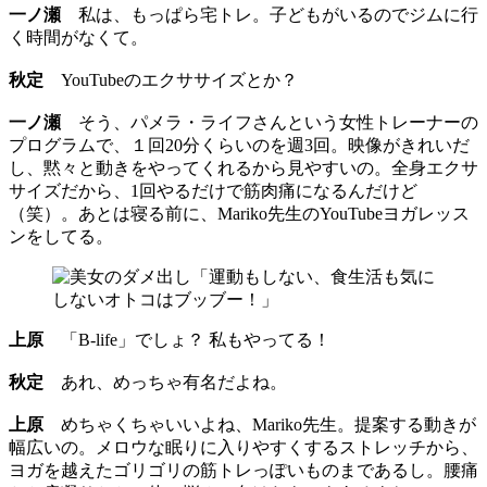
一ノ瀬
私は、もっぱら宅トレ。子どもがいるのでジムに行
く時間がなくて。
秋定
YouTubeのエクササイズとか？
一ノ瀬
そう、パメラ・ライフさんという女性トレーナーの
プログラムで、１回20分くらいのを週3回。映像がきれいだ
し、黙々と動きをやってくれるから見やすいの。全身エクサ
サイズだから、1回やるだけで筋肉痛になるんだけど
（笑）。あとは寝る前に、Mariko先生のYouTubeヨガレッス
ンをしてる。
上原
「B‐life」でしょ？ 私もやってる！
秋定
あれ、めっちゃ有名だよね。
上原
めちゃくちゃいいよね、Mariko先生。提案する動きが
幅広いの。メロウな眠りに入りやすくするストレッチから、
ヨガを越えたゴリゴリの筋トレっぽいものまであるし。腰痛