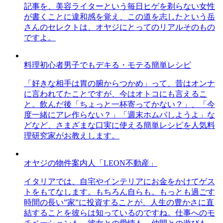
記事を、美容ライターという毎日ヒゲを剃らない女性
が書くことに違和感を覚え、この道を志したという岳
さんのセレクトは、オヤジにとってのリアルそのもの
ですよ。
料理初心者男子でもデキる・モテる簡単レシピ
「好きな相手は胃の腑からつかめ」って、昔はオンナ
に言われてたことですが、今はオトコにも言えるこ
と。飲んだ後「ちょっと一杯寄ってかない？」、「今
度一緒にアレ作らない？」「週末ホムパしようよ」な
どなど、さまざまな口実に使える簡単レシピを人気料
理研究家がお教えします。
オヤジの物件案内人「LEON不動産」
イタリアでは、自宅やインテリアにお金をかけてゲス
トをもてなします。もちろん自らも。もっとも過ごす
時間の長い”家”に投資することが、人生の豊かさに直
結することを彼らは知っているのですね。仕事へのモ