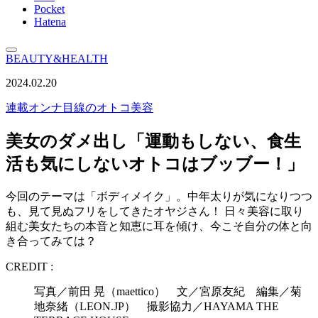
Pocket
Hatena
BEAUTY&HEALTH
2024.02.20
連載
オンナ目線のオトコ美容
美女のダメ出し「運動もしない、食生
活も気にしないオトコはブッブー！」
今回のテーマは「ボディメイク」。中年太りが気になりつつ
も、見て見ぬフリをしてきたオヤジさん！ 日々美容に取り
組む美女たちの本音と知恵に耳を傾け、今こそ自分の体と向
き合ってみては？
CREDIT :
写真／前田 晃（maettico） 文／宮原友紀 編集／菊
地奈緒（LEON.JP） 撮影協力／HAYAMA THE