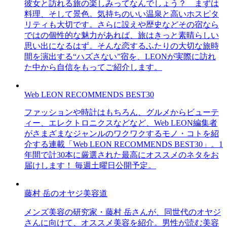
彼女と訪れる旅の楽しみってなんでしょう？ まずは
料理、そして景色。気持ちのいい温泉と高いホスピタ
リティも大切です。さらに設えや歴史などその宿なら
ではの個性的な魅力があれば、旅はきっと素晴らしい
思い出になるはず。そんな恋するふたりの大切な旅時
間を演出する“ハズさない”宿を、LEONが実際に訪れ
た中から自信をもってご紹介します。
Web LEON RECOMMENDS BEST30
ファッションや時計はもちろん、グルメからビューテ
ィー、エレクトロニクスなどなど、Web LEON編集者
がさまざまなジャンルのワクワクするモノ・コトを紹
介する連載「Web LEON RECOMMENDS BEST30」。1
年間で計30本に厳選された最高にオススメのネタをお
届けします！ 毎週土曜日公開予定。
藤村 岳のオヤジ美容道
メンズ美容の研究家・藤村 岳さんが、同世代のオヤジ
さんに向けて、オススメ美容を紹介。男性が読む美容