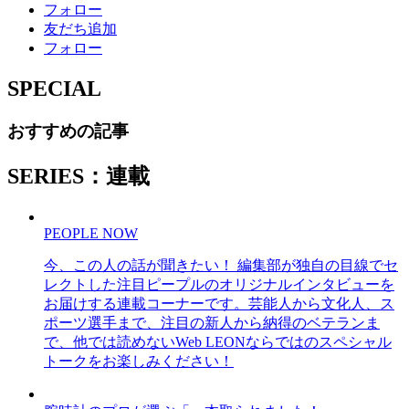
フォロー
友だち追加
フォロー
SPECIAL
おすすめの記事
SERIES：連載
PEOPLE NOW
今、この人の話が聞きたい！ 編集部が独自の目線でセ
レクトした注目ピープルのオリジナルインタビューを
お届けする連載コーナーです。芸能人から文化人、ス
ポーツ選手まで、注目の新人から納得のベテランま
で、他では読めないWeb LEONならではのスペシャル
トークをお楽しみください！