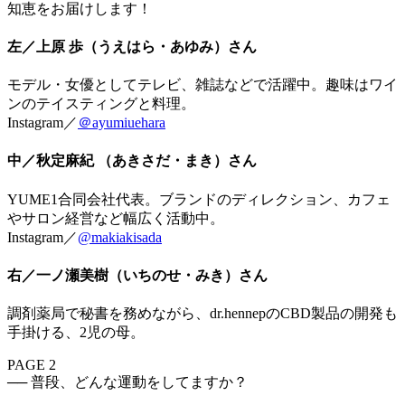
知恵をお届けします！
左／上原 歩（うえはら・あゆみ）さん
モデル・女優としてテレビ、雑誌などで活躍中。趣味はワイ
ンのテイスティングと料理。
Instagram／
＠ayumiuehara
中／秋定麻紀 （あきさだ・まき）さん
YUME1合同会社代表。ブランドのディレクション、カフェ
やサロン経営など幅広く活動中。
Instagram／
@makiakisada
右／一ノ瀬美樹（いちのせ・みき）さん
調剤薬局で秘書を務めながら、dr.hennepのCBD製品の開発も
手掛ける、2児の母。
PAGE 2
── 普段、どんな運動をしてますか？