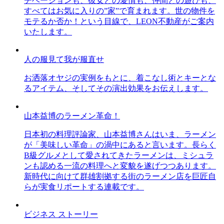
チベーションも、彼女との愛情も、仲間との遊びも、
すべてはお気に入りの”家”で育まれます。世の物件を
モテるか否か！という目線で、LEON不動産がご案内
いたします。
人の服見て我が服直せ
お洒落オヤジの実例をもとに、着こなし術とキーとな
るアイテム、そしてその演出効果をお伝えします。
山本益博のラーメン革命！
日本初の料理評論家、山本益博さんはいま、ラーメン
が「美味しい革命」の渦中にあると言います。長らく
B級グルメとして愛されてきたラーメンは、ミシュラ
ンも認める一流の料理へと変貌を遂げつつあります。
新時代に向けて群雄割拠する街のラーメン店を巨匠自
らが実食リポートする連載です。
ビジネス ストーリー