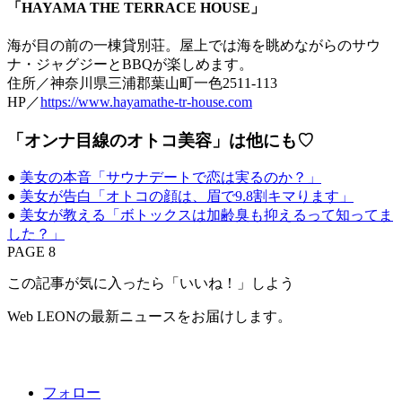
「HAYAMA THE TERRACE HOUSE」
海が目の前の一棟貸別荘。屋上では海を眺めながらのサウ
ナ・ジャグジーとBBQが楽しめます。
住所／神奈川県三浦郡葉山町一色2511-113
HP／
https://www.hayamathe-tr-house.com
「オンナ目線のオトコ美容」は他にも♡
●
美女の本音「サウナデートで恋は実るのか？」
●
美女が告白「オトコの顔は、眉で9.8割キマります」
●
美女が教える「ボトックスは加齢臭も抑えるって知ってま
した？」
PAGE 8
この記事が気に入ったら「いいね！」しよう
Web LEONの最新ニュースをお届けします。
フォロー