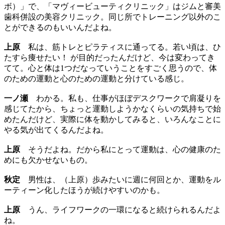
ボ）」で、「マヴィービューティクリニック」はジムと審美
歯科併設の美容クリニック。同じ所でトレーニング以外のこ
とができるのもいいんだよね。
上原
私は、筋トレとピラティスに通ってる。若い頃は、ひ
たすら痩せたい！ が目的だったんだけど、今は変わってき
てて。心と体は1つだなっていうことをすごく思うので、体
のための運動と心のための運動と分けている感じ。
一ノ瀬
わかる。私も、仕事がほぼデスクワークで肩凝りを
感じてたから、ちょっと運動しようかなくらいの気持ちで始
めたんだけど、実際に体を動かしてみると、いろんなことに
やる気が出てくるんだよね。
上原
そうだよね。だから私にとって運動は、心の健康のた
めにも欠かせないもの。
秋定
男性は、（上原）歩みたいに週に何回とか、運動をル
ーティーン化したほうが続けやすいのかも。
上原
うん、ライフワークの一環になると続けられるんだよ
ね。