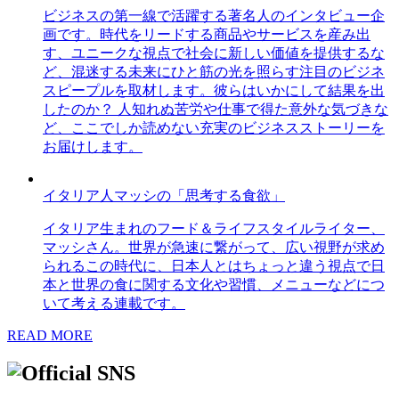
ビジネスの第一線で活躍する著名人のインタビュー企
画です。時代をリードする商品やサービスを産み出
す、ユニークな視点で社会に新しい価値を提供するな
ど、混迷する未来にひと筋の光を照らす注目のビジネ
スピープルを取材します。彼らはいかにして結果を出
したのか？ 人知れぬ苦労や仕事で得た意外な気づきな
ど、ここでしか読めない充実のビジネスストーリーを
お届けします。
イタリア人マッシの「思考する食欲」
イタリア生まれのフード＆ライフスタイルライター、
マッシさん。世界が急速に繋がって、広い視野が求め
られるこの時代に、日本人とはちょっと違う視点で日
本と世界の食に関する文化や習慣、メニューなどにつ
いて考える連載です。
READ MORE