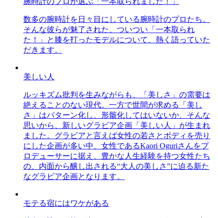
腕時計のプロが選ぶ「一本取られました！」
数多の腕時計を日々目にしている腕時計のプロたち。
そんな彼らが魅了された、ついつい「一本取られ
た！」と膝を打ったモデルについて、熱く語っていた
だきます。
美しい人
ルッキズム批判を生みながらも、「美しさ」の需要は
絶えることのない現代。一方で世間が求める「美し
さ」はパターン化し、形骸化してはいないか、そんな
思いから、新しいグラビア企画「美しい人」が生まれ
ました。グラビアと言えば女性の若さとボディを売り
にした企画が多い中、女性であるKaori Oguriさんをプ
ロデューサーに据え、豊かな人生経験を持つ女性たち
の、内面から醸し出される“大人の美しさ”に迫る新た
なグラビア企画となります。
モテる宿にはワケがある