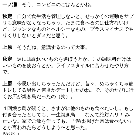
一ノ瀬
そう、コンビニのごはんとかね。
秋定
自分で食生活を管理しないと、せっかくの運動もサプ
リも意味がなくなっちゃう。たまに食べるのは仕方ないけ
ど、ジャンクなものとヘルシーなもの、プラスマイナスでや
りくりしないとダメだと思う。
上原
そうだね、意識するのって大事。
秋定
週に1回はいいものを選ぼうとか、この調味料だけは
いいものを使おうとか。ライフスタイルに合わせたやり方
で。
上原
今思い出しちゃったんだけど、昔々、めちゃくちゃ筋
トレしてる男性と何度かデートしたのね。で、そのたびに行
くお店が焼き鳥だったの（笑）。
４回焼き鳥が続くと、さすがに他のものも食べたいし。もし
付き合ったとしても、一生焼き鳥……なんて絶対ムリ！ み
たいな。家でご飯を作っても、「僕は揚げた肉は食べない」
とか言われたらどうしよう〜と思った。
PAGE 5