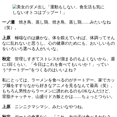
一ノ瀬
焼き鳥、蒸し鶏、焼き鳥、蒸し鶏……みたいなね
（笑）。
上原
極端なのは嫌かな。体を鍛えていれば、体調ってそん
なに乱れないと思うし、心の健康のためにも、おいしいもの
をいろいろ選べる人がいいな。
秋定
管理しすぎてストレスが溜まるのもよくないから、週
に1回くらい、「今日はこれを食べてもいいか！」ってい
う“チートデー”をつくるのはいいよね？
私にとっては、ラーメンを食べるのがチートデー。家でカッ
プ麺をすすりながら好きなアニメを見るなんて最高（笑）。
もちろん男性からラーメンに誘われるのもOKなんだけど、
背脂チャッチャ、山盛りドカ飯とかは……ちょっとつらい。
上原
ニンニクマシマシ、みたいなやつね。
秋定
デートの食事なら、「これ、女の子は食べるかな？」