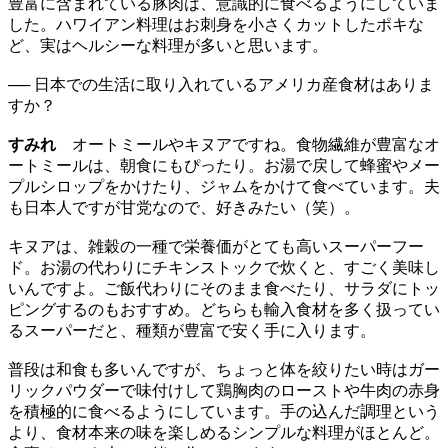
豊富に含まれている豚肉は、意識的に食べるようにしていま
した。ハワイアン料理はお刺身を小さくカットしたポキな
ど、実はヘルシーな料理が多いと思います。
── 日本での生活に取り入れているアメリカ産食材はありま
すか？
すみれ
オートミールやキヌアですね。食物繊維が豊富なオ
ートミールは、朝食にもぴったり。お湯で戻して蜂蜜やメー
プルシロップをかけたり、ジャムをかけて食べています。夫
も日本人ですが甘党なので、好きみたい（笑）。
キヌアは、雑穀の一種で栄養価がとても高いスーパーフー
ド。お湯の代わりにチキンストックで炊くと、すごく美味し
いんですよ。ご飯代わりにそのまま食べたり、サラダにトッ
ピングするのもおすすめ。どちらも輸入食材を多く扱ってい
るスーパーだと、種類が豊富で安く手に入ります。
普段は和食も多いんですが、ちょっと体を絞りたい時はガー
リックパウダーで味付けして鶏胸肉のローストや牛肉の赤身
を積極的に食べるようにしています。手の込んだ調理という
より、食材本来の味を楽しめるシンプルな料理がほとんど。