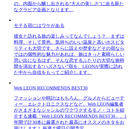
の、内面から醸し出される“大人の美しさ”に迫る新た
なグラビア企画となります。
モテる宿にはワケがある
彼女と訪れる旅の楽しみってなんでしょう？ まずは
料理、そして景色。気持ちのいい温泉と高いホスピタ
リティも大切です。さらに設えや歴史などその宿なら
ではの個性的な魅力があれば、旅はきっと素晴らしい
思い出になるはず。そんな恋するふたりの大切な旅時
間を演出する“ハズさない”宿を、LEONが実際に訪れ
た中から自信をもってご紹介します。
Web LEON RECOMMENDS BEST30
ファッションや時計はもちろん、グルメからビューテ
ィー、エレクトロニクスなどなど、Web LEON編集者
がさまざまなジャンルのワクワクするモノ・コトを紹
介する連載「Web LEON RECOMMENDS BEST30」。1
年間で計30本に厳選された最高にオススメのネタをお
届けします！ 毎週土曜日公開予定。