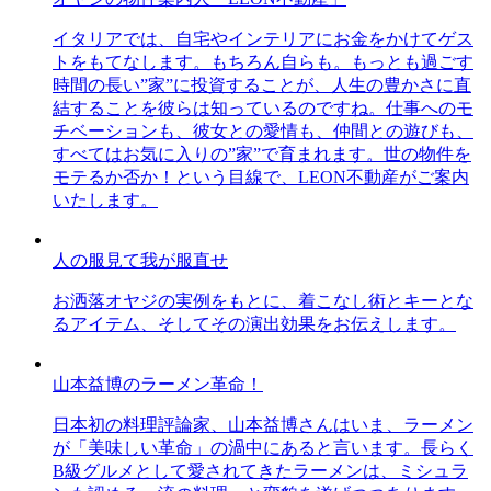
イタリアでは、自宅やインテリアにお金をかけてゲス
トをもてなします。もちろん自らも。もっとも過ごす
時間の長い”家”に投資することが、人生の豊かさに直
結することを彼らは知っているのですね。仕事へのモ
チベーションも、彼女との愛情も、仲間との遊びも、
すべてはお気に入りの”家”で育まれます。世の物件を
モテるか否か！という目線で、LEON不動産がご案内
いたします。
人の服見て我が服直せ
お洒落オヤジの実例をもとに、着こなし術とキーとな
るアイテム、そしてその演出効果をお伝えします。
山本益博のラーメン革命！
日本初の料理評論家、山本益博さんはいま、ラーメン
が「美味しい革命」の渦中にあると言います。長らく
B級グルメとして愛されてきたラーメンは、ミシュラ