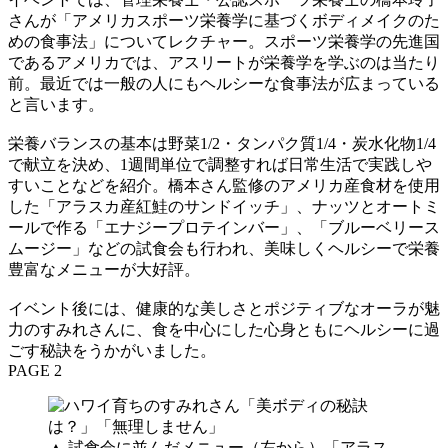
さんが「アメリカスポーツ栄養学に基づくボディメイクのた
めの食事法」についてレクチャー。スポーツ栄養学の先進国
であるアメリカでは、アスリートが栄養学を学ぶのは当たり
前。最近では一般の人にもヘルシーな食事法が広まっている
と言います。
栄養バランスの基本は野菜1/2・タンパク質1/4・炭水化物1/4
で献立を決め、1週間単位で調整すれば日常生活で実践しや
すいことなどを紹介。橋本さん監修のアメリカ産食材を使用
した「アラスカ産紅鮭のサンドイッチ」、ナッツとオートミ
ールで作る「エナジープロテインバー」、「ブルーベリース
ムージー」などの試食会も行われ、美味しくヘルシーで栄養
豊富なメニューが大好評。
イベント後には、健康的な美しさとポジティブなオーラが魅
力のすみれさんに、食を中心にした心身ともにヘルシーに過
ごす秘訣をうかがいました。
PAGE 2
▲ 試食会に並んだメニュー（左から）「アラス