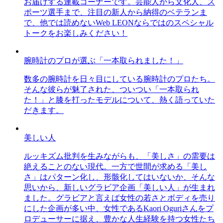
お届けする連載コーナーです。芸能人から文化人、ス
ポーツ選手まで、注目の新人から納得のベテランま
で、他では読めないWeb LEONならではのスペシャル
トークをお楽しみください！
腕時計のプロが選ぶ「一本取られました！」
数多の腕時計を日々目にしている腕時計のプロたち。
そんな彼らが魅了された、ついつい「一本取られ
た！」と膝を打ったモデルについて、熱く語っていた
だきます。
美しい人
ルッキズム批判を生みながらも、「美しさ」の需要は
絶えることのない現代。一方で世間が求める「美し
さ」はパターン化し、形骸化してはいないか、そんな
思いから、新しいグラビア企画「美しい人」が生まれ
ました。グラビアと言えば女性の若さとボディを売り
にした企画が多い中、女性であるKaori Oguriさんをプ
ロデューサーに据え、豊かな人生経験を持つ女性たち