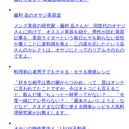
藤村 岳のオヤジ美容道
メンズ美容の研究家・藤村 岳さんが、同世代のオヤジ
さんに向けて、オススメ美容を紹介。男性が読む美容
記事を、美容ライターという毎日ヒゲを剃らない女性
が書くことに違和感を覚え、この道を志したという岳
さんのセレクトは、オヤジにとってのリアルそのもの
ですよ。
料理初心者男子でもデキる・モテる簡単レシピ
「好きな相手は胃の腑からつかめ」って、昔はオンナ
に言われてたことですが、今はオトコにも言えるこ
と。飲んだ後「ちょっと一杯寄ってかない？」、「今
度一緒にアレ作らない？」「週末ホムパしようよ」な
どなど、さまざまな口実に使える簡単レシピを人気料
理研究家がお教えします。
オヤジの物件案内人「LEON不動産」