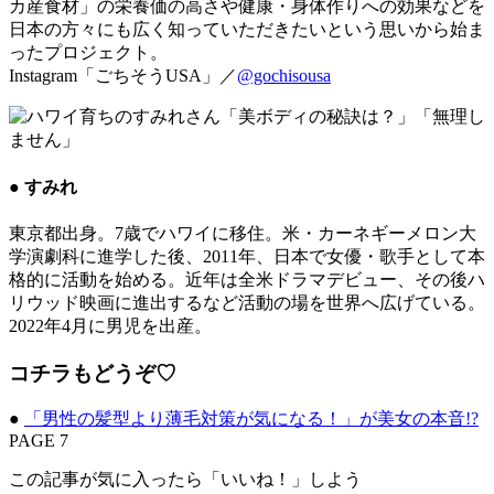
カ産食材」の栄養価の高さや健康・身体作りへの効果などを
日本の方々にも広く知っていただきたいという思いから始ま
ったプロジェクト。
Instagram「ごちそうUSA」／
@gochisousa
● すみれ
東京都出身。7歳でハワイに移住。米・カーネギーメロン大
学演劇科に進学した後、2011年、日本で女優・歌手として本
格的に活動を始める。近年は全米ドラマデビュー、その後ハ
リウッド映画に進出するなど活動の場を世界へ広げている。
2022年4月に男児を出産。
コチラもどうぞ♡
●
「男性の髪型より薄毛対策が気になる！」が美女の本音!?
PAGE 7
この記事が気に入ったら「いいね！」しよう