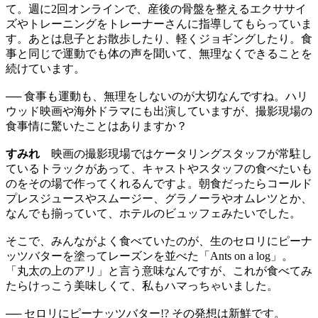
て。週に2回オンラインで、産後の骨盤を整えるエクササイ
ズやトレーニングをトレーナーさんに指導してもらっていま
す。あとは息子とお散歩したり、軽くジョギングしたり。食
事と同じで運動でも体の声を聞いて、無理なくできることを
続けています。
── 食事も運動も、無理をしないのが大切なんですね。ハリ
ウッド映画や海外ドラマにも出演していますが、撮影現場の
食事情に驚いたことはありますか？
すみれ
映画の撮影現場ではケータリングスタッフが常駐し
ているトラックがあって、キャストやスタッフの食べたいも
のをその場で作ってくれるんですよ。朝食だったらコールド
プレスジュースやスムージー、グラノーラやオムレツとか、
なんでも揃っていて、ホテルのビュッフェみたいでした。
そこで、みんながよく食べていたのが、生のセロリにピーナ
ッツバターを塗ってレーズンを並べた「Ants on a log」。
「丸太の上のアリ」と言う意味なんですが、これが食べてみ
たらけっこう美味しくて、私もハマっちゃいました。
── セロリにピーナッツバター!? その発想は新鮮です。