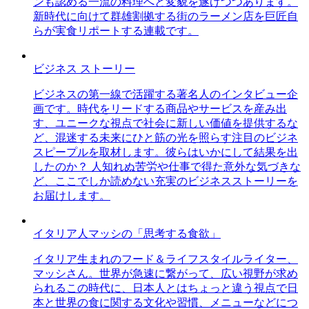
ンも認める一流の料理へと変貌を遂げつつあります。
新時代に向けて群雄割拠する街のラーメン店を巨匠自
らが実食リポートする連載です。
ビジネス ストーリー
ビジネスの第一線で活躍する著名人のインタビュー企
画です。時代をリードする商品やサービスを産み出
す、ユニークな視点で社会に新しい価値を提供するな
ど、混迷する未来にひと筋の光を照らす注目のビジネ
スピープルを取材します。彼らはいかにして結果を出
したのか？ 人知れぬ苦労や仕事で得た意外な気づきな
ど、ここでしか読めない充実のビジネスストーリーを
お届けします。
イタリア人マッシの「思考する食欲」
イタリア生まれのフード＆ライフスタイルライター、
マッシさん。世界が急速に繋がって、広い視野が求め
られるこの時代に、日本人とはちょっと違う視点で日
本と世界の食に関する文化や習慣、メニューなどにつ