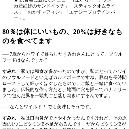
カ産紅鮭のサンドイッチ」「スティックオムライ
ス」「おかずマフィン」「エナジープロテインバ
ー」。
80％は体にいいもの、20%は好きなも
のを食べてます
── 7歳からハワイで暮らしたすみれさんにとって、ソウル
フードはなんですか？
すみれ
家では和食が多かったのですが、私にとってハワイ
のソウルフードといえばカルアポークですね。豚肉を長時間
ローストして細かくほぐしたもので、ご飯と一緒に食べてい
ました。伝統的な作り方だと、地面に穴を掘ってバナナリー
フで包んだ豚を一頭丸ごと蒸し焼きにするんですよ。
── なんとワイルド！ でも美味しそうです。
すみれ
私は口内炎ができやすかったんですけれど、その原
因の1つにビタミンB不足があるんです。だからビタミンBが