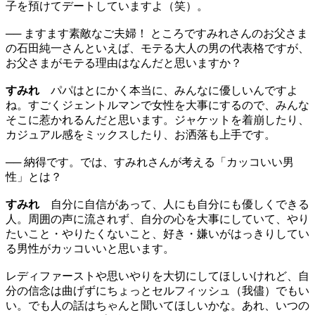
子を預けてデートしていますよ（笑）。
── ますます素敵なご夫婦！ ところですみれさんのお父さま
の石田純一さんといえば、モテる大人の男の代表格ですが、
お父さまがモテる理由はなんだと思いますか？
すみれ
パパはとにかく本当に、みんなに優しいんですよ
ね。すごくジェントルマンで女性を大事にするので、みんな
そこに惹かれるんだと思います。ジャケットを着崩したり、
カジュアル感をミックスしたり、お洒落も上手です。
── 納得です。では、すみれさんが考える「カッコいい男
性」とは？
すみれ
自分に自信があって、人にも自分にも優しくできる
人。周囲の声に流されず、自分の心を大事にしていて、やり
たいこと・やりたくないこと、好き・嫌いがはっきりしてい
る男性がカッコいいと思います。
レディファーストや思いやりを大切にしてほしいけれど、自
分の信念は曲げずにちょっとセルフィッシュ（我儘）でもい
い。でも人の話はちゃんと聞いてほしいかな。あれ、いつの