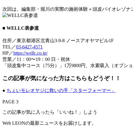
次回は、編集部・堀川の実際の施術体験＋頭皮バイオレゾナ
■ WELLC表参道
住所／東京都港区北青山3-9-8 ノースアオヤマビル1F
TEL／
03-6427-4571
HP／
https://wellc.co.jp/
営業／11：00〜19：00 日・祝休
「頭皮集中コース（75分）」1万9800円、水素吸入（オプショ
この記事が気になった方はこちらもどうぞ！！
●
ちょいモレオヤジに救いの手「スターフォーマー」
PAGE 3
この記事が気に入ったら「いいね！」しよう
Web LEONの最新ニュースをお届けします。