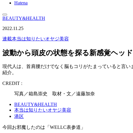
Hatena
BEAUTY&HEALTH
2022.11.25
連載
本当は知りたいオヤジ美容
波動から頭皮の状態を探る新感覚ヘッ
現代人は、首肩腰だけでなく脳もコリがたまっていると言い
紹介。
CREDIT :
写真／箱島崇史 取材・文／遠藤加奈
BEAUTY&HEALTH
本当は知りたいオヤジ美容
港区
今回お邪魔したのは「WELLC表参道」