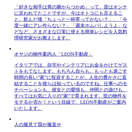
「好きな相手は胃の腑からつかめ」って、昔はオンナ
に言われてたことですが、今はオトコにも言えるこ
と。飲んだ後「ちょっと一杯寄ってかない？」、「今
度一緒にアレ作らない？」「週末ホムパしようよ」な
どなど、さまざまな口実に使える簡単レシピを人気料
理研究家がお教えします。
オヤジの物件案内人「LEON不動産」
イタリアでは、自宅やインテリアにお金をかけてゲス
トをもてなします。もちろん自らも。もっとも過ごす
時間の長い”家”に投資することが、人生の豊かさに直
結することを彼らは知っているのですね。仕事へのモ
チベーションも、彼女との愛情も、仲間との遊びも、
すべてはお気に入りの”家”で育まれます。世の物件を
モテるか否か！という目線で、LEON不動産がご案内
いたします。
人の服見て我が服直せ