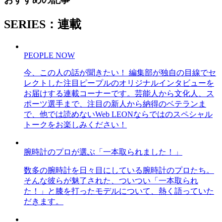
SERIES：連載
PEOPLE NOW
今、この人の話が聞きたい！ 編集部が独自の目線でセ
レクトした注目ピープルのオリジナルインタビューを
お届けする連載コーナーです。芸能人から文化人、ス
ポーツ選手まで、注目の新人から納得のベテランま
で、他では読めないWeb LEONならではのスペシャル
トークをお楽しみください！
腕時計のプロが選ぶ「一本取られました！」
数多の腕時計を日々目にしている腕時計のプロたち。
そんな彼らが魅了された、ついつい「一本取られ
た！」と膝を打ったモデルについて、熱く語っていた
だきます。