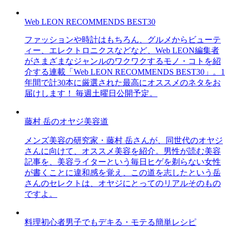
Web LEON RECOMMENDS BEST30
ファッションや時計はもちろん、グルメからビューテ
ィー、エレクトロニクスなどなど、Web LEON編集者
がさまざまなジャンルのワクワクするモノ・コトを紹
介する連載「Web LEON RECOMMENDS BEST30」。1
年間で計30本に厳選された最高にオススメのネタをお
届けします！ 毎週土曜日公開予定。
藤村 岳のオヤジ美容道
メンズ美容の研究家・藤村 岳さんが、同世代のオヤジ
さんに向けて、オススメ美容を紹介。男性が読む美容
記事を、美容ライターという毎日ヒゲを剃らない女性
が書くことに違和感を覚え、この道を志したという岳
さんのセレクトは、オヤジにとってのリアルそのもの
ですよ。
料理初心者男子でもデキる・モテる簡単レシピ