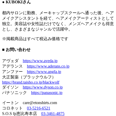
● KUBOKIさん
都内サロンに勤務、メーキャップスクールへ通った後、ヘア
メイクアシスタントを経て、ヘアメイクアーティストとして
独立。美容誌や女性誌だけでなく、メンズヘアメイクも得意
とし、さまざまなジャンルで活躍中。
※掲載商品はすべて税込み価格です
■ お問い合わせ
アヴェダ
https://www.aveda.jp
アデランス
https://www.aderans.co.jp
アンファー
https://www.angfa.jp
大正製薬（ブラックウルフ）
https://brand.taisho.co.jp/blackwolf
ダイソン
https://www.dyson.co.jp
パナソニック
https://panasonic.jp
イートン care@etonshirts.com
コロネット
03-5216-6521
S.O.S fp恵比寿本店
03-3461-4875