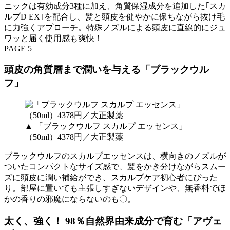
ニックは有効成分3種に加え、角質保湿成分を追加した｢スカ
ルプD EX｣を配合し、髪と頭皮を健やかに保ちながら抜け毛
に力強くアプローチ。特殊ノズルによる頭皮に直線的にジュ
ワッと届く使用感も爽快！
PAGE 5
頭皮の角質層まで潤いを与える「ブラックウル
フ」
▲ 「ブラックウルフ スカルプ エッセンス」
（50ml）4378円／大正製薬
ブラックウルフのスカルプエッセンスは、横向きのノズルが
ついたコンパクトなサイズ感で、髪をかき分けながらスムー
ズに頭皮に潤い補給ができ、スカルプケア初心者にぴった
り。部屋に置いても主張しすぎないデザインや、無香料でほ
かの香りの邪魔にならないのも〇。
太く、強く！ 98％自然界由来成分で育む「アヴェ