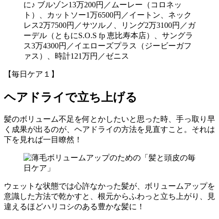
に♪ ブルゾン13万200円／ムーレー（コロネッ
ト）、カットソー1万6500円／イートン、ネック
レス2万7500円／サツルノ、リング2万3100円／ガ
ーデル（ともにS.O.S fp 恵比寿本店）、サングラ
ス3万4300円／イエローズプラス（ジービーガフ
ァス）、時計121万円／ゼニス
【毎日ケア１】
ヘアドライで立ち上げる
髪のボリューム不足を何とかしたいと思った時、手っ取り早
く成果が出るのが、ヘアドライの方法を見直すこと。それは
下を見れば一目瞭然！
ウェットな状態では心許なかった髪が、ボリュームアップを
意識した方法で乾かすと、根元からふわっと立ち上がり、見
違えるほどハリコシのある豊かな髪に！