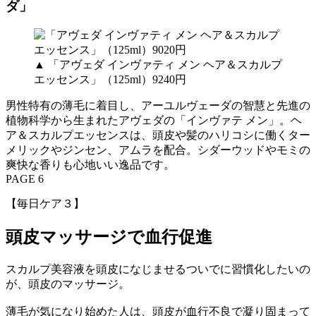
ダ」
▲ 「アヴェダ インヴァティ メン ヘア＆スカルプ
エッセンス」（125ml）9240円
男性特有の薄毛に着目し、アーユルヴェーダの智慧と先進の
植物科学から生まれたアヴェダの「インヴァテ メン」。ヘ
ア＆スカルプエッセンスは、頭皮や髪のハリコシに働くター
メリックやジンセン、アムラを配合。シダーウッドやモミの
爽快な香りも心地いい逸品です。
PAGE 6
【毎日ケア３】
頭皮マッサージで血行促進
スカルプ美容液を頭皮になじませるついでに習慣化したいの
が、頭皮のマッサージ。
薄毛が気になり始めた人は、頭皮が血行不良で凝り固まって