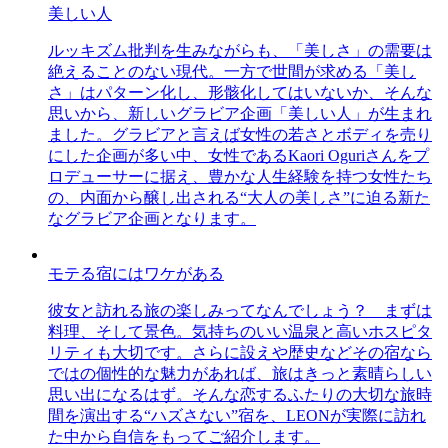
美しい人
ルッキズム批判を生みながらも、「美しさ」の需要は
絶えることのない現代。一方で世間が求める「美し
さ」はパターン化し、形骸化してはいないか、そんな
思いから、新しいグラビア企画「美しい人」が生まれ
ました。グラビアと言えば女性の若さとボディを売り
にした企画が多い中、女性であるKaori Oguriさんをプ
ロデューサーに据え、豊かな人生経験を持つ女性たち
の、内面から醸し出される“大人の美しさ”に迫る新た
なグラビア企画となります。
モテる宿にはワケがある
彼女と訪れる旅の楽しみってなんでしょう？ まずは
料理、そして景色。気持ちのいい温泉と高いホスピタ
リティも大切です。さらに設えや歴史などその宿なら
ではの個性的な魅力があれば、旅はきっと素晴らしい
思い出になるはず。そんな恋するふたりの大切な旅時
間を演出する“ハズさない”宿を、LEONが実際に訪れ
た中から自信をもってご紹介します。