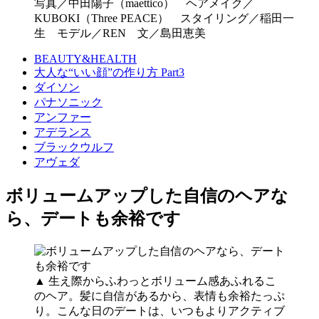
写真／中田陽子（maettico） ヘアメイク／
KUBOKI（Three PEACE） スタイリング／稲田一
生 モデル／REN 文／島田恵美
BEAUTY&HEALTH
大人な“いい顔”の作り方 Part3
ダイソン
パナソニック
アンファー
アデランス
ブラックウルフ
アヴェダ
ボリュームアップした自信のヘアな
ら、デートも余裕です
▲ 生え際からふわっとボリューム感あふれるこ
のヘア。髪に自信があるから、表情も余裕たっぷ
り。こんな日のデートは、いつもよりアクティブ