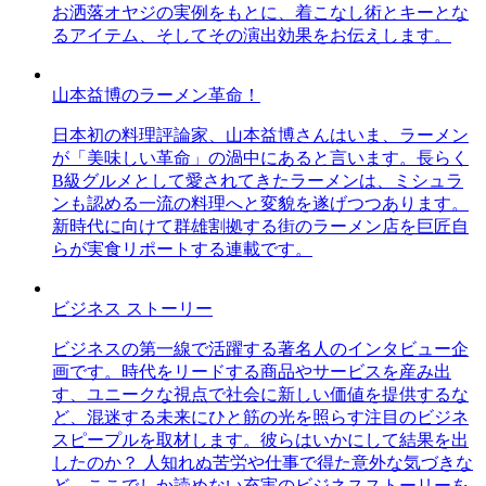
お洒落オヤジの実例をもとに、着こなし術とキーとな
るアイテム、そしてその演出効果をお伝えします。
山本益博のラーメン革命！
日本初の料理評論家、山本益博さんはいま、ラーメン
が「美味しい革命」の渦中にあると言います。長らく
B級グルメとして愛されてきたラーメンは、ミシュラ
ンも認める一流の料理へと変貌を遂げつつあります。
新時代に向けて群雄割拠する街のラーメン店を巨匠自
らが実食リポートする連載です。
ビジネス ストーリー
ビジネスの第一線で活躍する著名人のインタビュー企
画です。時代をリードする商品やサービスを産み出
す、ユニークな視点で社会に新しい価値を提供するな
ど、混迷する未来にひと筋の光を照らす注目のビジネ
スピープルを取材します。彼らはいかにして結果を出
したのか？ 人知れぬ苦労や仕事で得た意外な気づきな
ど、ここでしか読めない充実のビジネスストーリーを