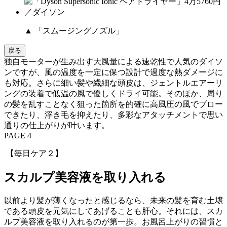
▲ 「スムージングノズル」
戻る
独自モーターが生み出す大風量による速乾性で人気のダイソ
ンですが、風の温度を一定に保つ設計で過度な熱ダメージに
も対応。さらに細い髪や繊細な頭皮は、ジェントルエアーリ
ングの装着で低温の風で優しくドライ可能。そのほか、周り
の髪を乱すことなく狙った箇所を的確に高風圧の風でブロー
できたり、浮き毛を抑えたり、多彩なアタッチメントで思い
通りの仕上がりが叶います。
PAGE 4
【毎日ケア２】
スカルプ美容液を取り入れる
以前より髪が薄くなったと感じるなら、未来の髪を育む土壌
である頭皮を元気にしてあげることも肝心。それには、スカ
ルプ美容液を取り入れるのが第一歩。お風呂上がりの習慣と