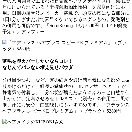
ーの共同開発で生まれた超音波ヘアケアデバイスは、発毛治
療に用いられている「非接触振動圧技術」を家庭向けに応
用。61個の超音波スピーカー搭載で、頭皮の気になる部分に
1日1分かざすだけで素早くケアできるスグレもの。発毛剤と
の併用も可能です。「SonoRepro」13万7500円（11／10発売
予定）／アンファー
薄毛を即カバーしたいならコレ！
なじんでバレない増え見せパウダー
分け目やつむじなど、髪の細さや透け感が気になる部分に振
りかけるだけで、細長い繊維状の「3Dセンサーヘアー」が
静電気で付着し、自分の髪が増えたようにふわっと自然な仕
上がりに。定着させるセトルミスト（別売）の併用で、風や
雨、汗にも安心。白髪隠しにもおすすめです。「アデランス
ヘアプラス スピードE プレミアム」（ブラック）5280円