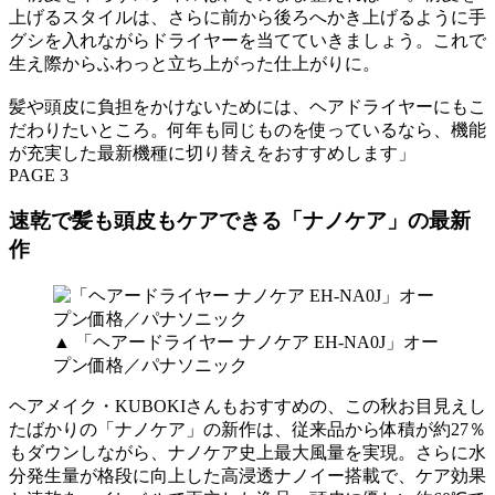
上げるスタイルは、さらに前から後ろへかき上げるように手
グシを入れながらドライヤーを当てていきましょう。これで
生え際からふわっと立ち上がった仕上がりに。
髪や頭皮に負担をかけないためには、ヘアドライヤーにもこ
だわりたいところ。何年も同じものを使っているなら、機能
が充実した最新機種に切り替えをおすすめします」
PAGE 3
速乾で髪も頭皮もケアできる「ナノケア」の最新
作
▲ 「ヘアードライヤー ナノケア EH-NA0J」オー
プン価格／パナソニック
ヘアメイク・KUBOKIさんもおすすめの、この秋お目見えし
たばかりの「ナノケア」の新作は、従来品から体積が約27％
もダウンしながら、ナノケア史上最大風量を実現。さらに水
分発生量が格段に向上した高浸透ナノイー搭載で、ケア効果