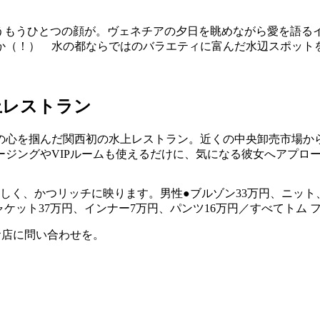
いうもうひとつの顔が。ヴェネチアの夕日を眺めながら愛を語る
か（！） 水の都ならではのバラエティに富んだ水辺スポット
上レストラン
の心を掴んだ関西初の水上レストラン。近くの中央卸売市場か
ジングやVIPルームも使えるだけに、気になる彼女へアプロ
しく、かつリッチに映ります。男性●ブルゾン33万円、ニット
ャケット37万円、インナー7万円、パンツ16万円／すべてトム 
お店に問い合わせを。