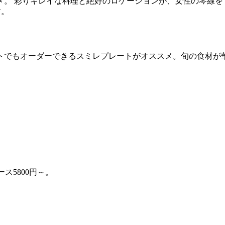
。 彩りキレイな料理と絶好のロケーションが、女性の琴線を
す。
トでもオーダーできるスミレプレートがオススメ。旬の食材が
ス5800円～。