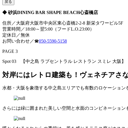
戻る
◆ 砂浜DINING BAR SHAPE BEACH心斎橋店
住所／大阪府大阪市中央区東心斎橋2-2-8 新栄タワービル5
営業時間／18:00～翌5:00（フードL.O.23:00）
定休日／無休
お問い合わせ／☎
050-5590-5158
PAGE 3
Spot 03 【中之島 ラブセントラル レストラン スミレ 大阪】
対岸にはレトロ建築も！ヴェネチアさ
水都・大阪を象徴する中之島エリアでも有数のロケーション
さらには緑に囲まれた美しい空間と水面のコンビネーションも