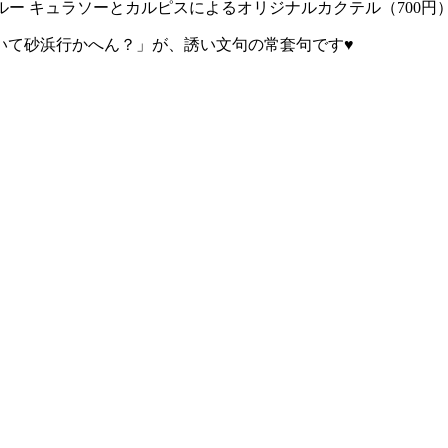
ー キュラソーとカルピスによるオリジナルカクテル（700円
いて砂浜行かへん？」が、誘い文句の常套句です♥