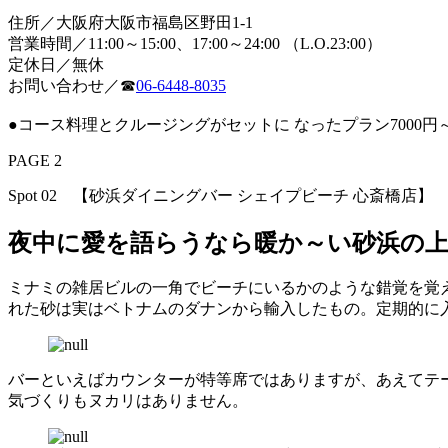
住所／大阪府大阪市福島区野田1-1
営業時間／11:00～15:00、17:00～24:00 （L.O.23:00）
定休日／無休
お問い合わせ／☎
06-6448-8035
●コース料理とクルージングがセットに なったプラン700
PAGE 2
Spot 02 【砂浜ダイニングバー シェイプビーチ 心斎橋店】
夜中に愛を語らうなら暖か～い砂浜の上で
ミナミの雑居ビルの一角でビーチにいるかのような錯覚を覚
れた砂は実はベトナムのダナンから輸入したもの。定期的に
バーといえばカウンターが特等席ではありますが、あえてテ
気づくりもヌカリはありません。