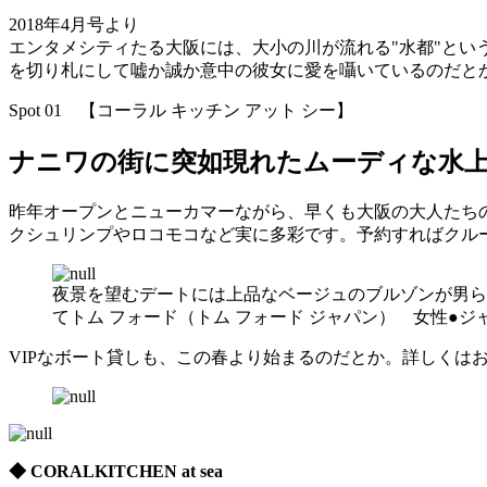
2018年4月号より
エンタメシティたる大阪には、大小の川が流れる"水都"と
を切り札にして嘘か誠か意中の彼女に愛を囁いているのだと
Spot 01 【コーラル キッチン アット シー】
ナニワの街に突如現れたムーディな水
昨年オープンとニューカマーながら、早くも大阪の大人たち
クシュリンプやロコモコなど実に多彩です。予約すればクルー
夜景を望むデートには上品なベージュのブルゾンが男ら
てトム フォード（トム フォード ジャパン） 女性●ジ
VIPなボート貸しも、この春より始まるのだとか。詳しくは
◆ CORALKITCHEN at sea