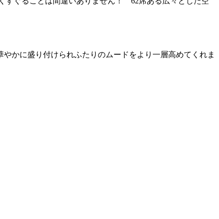
くすぐることは間違いありません！ 62席ある広々とした空
華やかに盛り付けられふたりのムードをより一層高めてくれま