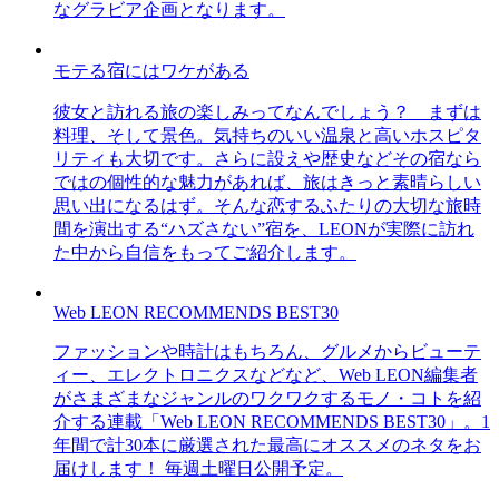
なグラビア企画となります。
モテる宿にはワケがある
彼女と訪れる旅の楽しみってなんでしょう？ まずは
料理、そして景色。気持ちのいい温泉と高いホスピタ
リティも大切です。さらに設えや歴史などその宿なら
ではの個性的な魅力があれば、旅はきっと素晴らしい
思い出になるはず。そんな恋するふたりの大切な旅時
間を演出する“ハズさない”宿を、LEONが実際に訪れ
た中から自信をもってご紹介します。
Web LEON RECOMMENDS BEST30
ファッションや時計はもちろん、グルメからビューテ
ィー、エレクトロニクスなどなど、Web LEON編集者
がさまざまなジャンルのワクワクするモノ・コトを紹
介する連載「Web LEON RECOMMENDS BEST30」。1
年間で計30本に厳選された最高にオススメのネタをお
届けします！ 毎週土曜日公開予定。