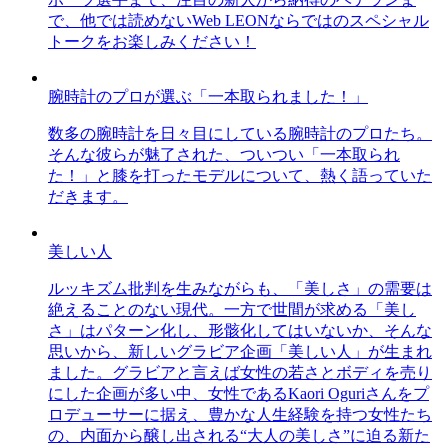
で、他では読めないWeb LEONならではのスペシャル
トークをお楽しみください！
腕時計のプロが選ぶ「一本取られました！」
数多の腕時計を日々目にしている腕時計のプロたち。
そんな彼らが魅了された、ついつい「一本取られ
た！」と膝を打ったモデルについて、熱く語っていた
だきます。
美しい人
ルッキズム批判を生みながらも、「美しさ」の需要は
絶えることのない現代。一方で世間が求める「美し
さ」はパターン化し、形骸化してはいないか、そんな
思いから、新しいグラビア企画「美しい人」が生まれ
ました。グラビアと言えば女性の若さとボディを売り
にした企画が多い中、女性であるKaori Oguriさんをプ
ロデューサーに据え、豊かな人生経験を持つ女性たち
の、内面から醸し出される“大人の美しさ”に迫る新た