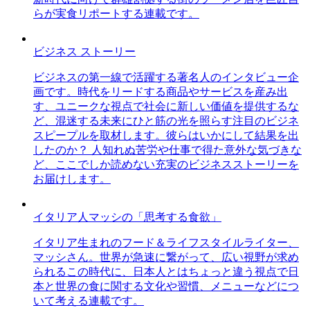
らが実食リポートする連載です。
ビジネス ストーリー
ビジネスの第一線で活躍する著名人のインタビュー企
画です。時代をリードする商品やサービスを産み出
す、ユニークな視点で社会に新しい価値を提供するな
ど、混迷する未来にひと筋の光を照らす注目のビジネ
スピープルを取材します。彼らはいかにして結果を出
したのか？ 人知れぬ苦労や仕事で得た意外な気づきな
ど、ここでしか読めない充実のビジネスストーリーを
お届けします。
イタリア人マッシの「思考する食欲」
イタリア生まれのフード＆ライフスタイルライター、
マッシさん。世界が急速に繋がって、広い視野が求め
られるこの時代に、日本人とはちょっと違う視点で日
本と世界の食に関する文化や習慣、メニューなどにつ
いて考える連載です。