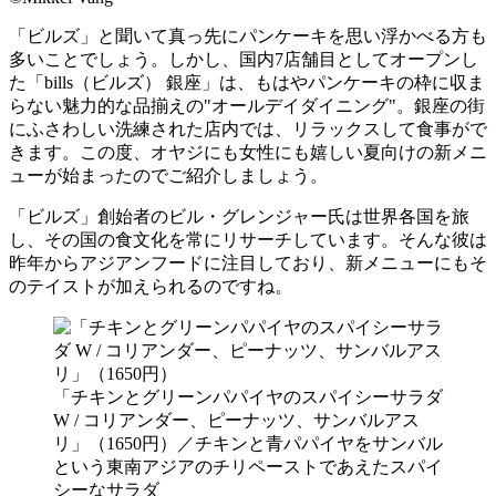
「ビルズ」と聞いて真っ先にパンケーキを思い浮かべる方も
多いことでしょう。しかし、国内7店舗目としてオープンし
た「bills（ビルズ） 銀座」は、もはやパンケーキの枠に収ま
らない魅力的な品揃えの"オールデイダイニング"。銀座の街
にふさわしい洗練された店内では、リラックスして食事がで
きます。この度、オヤジにも女性にも嬉しい夏向けの新メニ
ューが始まったのでご紹介しましょう。
「ビルズ」創始者のビル・グレンジャー氏は世界各国を旅
し、その国の食文化を常にリサーチしています。そんな彼は
昨年からアジアンフードに注目しており、新メニューにもそ
のテイストが加えられるのですね。
「チキンとグリーンパパイヤのスパイシーサラダ
W / コリアンダー、ピーナッツ、サンバルアス
リ」（1650円）／チキンと青パパイヤをサンバル
という東南アジアのチリペーストであえたスパイ
シーなサラダ