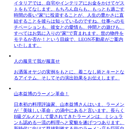
イタリアでは、自宅やインテリアにお金をかけてゲス
トをもてなします。もちろん自らも。もっとも過ごす
時間の長い”家”に投資することが、人生の豊かさに直
結することを彼らは知っているのですね。仕事へのモ
チベーションも、彼女との愛情も、仲間との遊びも、
すべてはお気に入りの”家”で育まれます。世の物件を
モテるか否か！という目線で、LEON不動産がご案内
いたします。
人の服見て我が服直せ
お洒落オヤジの実例をもとに、着こなし術とキーとな
るアイテム、そしてその演出効果をお伝えします。
山本益博のラーメン革命！
日本初の料理評論家、山本益博さんはいま、ラーメン
が「美味しい革命」の渦中にあると言います。長らく
B級グルメとして愛されてきたラーメンは、ミシュラ
ンも認める一流の料理へと変貌を遂げつつあります。
新時代に向けて群雄割拠する街のラーメン店を巨匠自