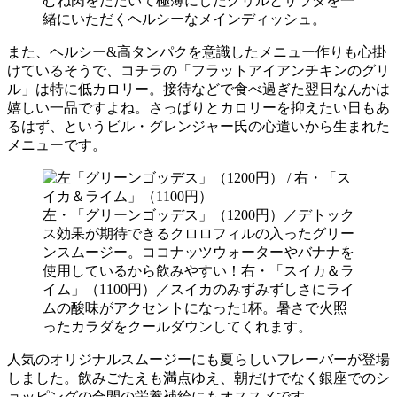
むね肉をたたいて極薄にしたグリルとサラダを一
緒にいただくヘルシーなメインディッシュ。
また、ヘルシー&高タンパクを意識したメニュー作りも心掛
けているそうで、コチラの「フラットアイアンチキンのグリ
ル」は特に低カロリー。接待などで食べ過ぎた翌日なんかは
嬉しい一品ですよね。さっぱりとカロリーを抑えたい日もあ
るはず、というビル・グレンジャー氏の心遣いから生まれた
メニューです。
左・「グリーンゴッデス」（1200円）／デトック
ス効果が期待できるクロロフィルの入ったグリー
ンスムージー。ココナッツウォーターやバナナを
使用しているから飲みやすい！右・「スイカ＆ラ
イム」（1100円）／スイカのみずみずしさにライ
ムの酸味がアクセントになった1杯。暑さで火照
ったカラダをクールダウンしてくれます。
人気のオリジナルスムージーにも夏らしいフレーバーが登場
しました。飲みごたえも満点ゆえ、朝だけでなく銀座でのシ
ョッピングの合間の栄養補給にもオススメです。