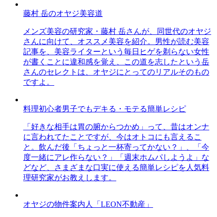
藤村 岳のオヤジ美容道
メンズ美容の研究家・藤村 岳さんが、同世代のオヤジ
さんに向けて、オススメ美容を紹介。男性が読む美容
記事を、美容ライターという毎日ヒゲを剃らない女性
が書くことに違和感を覚え、この道を志したという岳
さんのセレクトは、オヤジにとってのリアルそのもの
ですよ。
料理初心者男子でもデキる・モテる簡単レシピ
「好きな相手は胃の腑からつかめ」って、昔はオンナ
に言われてたことですが、今はオトコにも言えるこ
と。飲んだ後「ちょっと一杯寄ってかない？」、「今
度一緒にアレ作らない？」「週末ホムパしようよ」な
どなど、さまざまな口実に使える簡単レシピを人気料
理研究家がお教えします。
オヤジの物件案内人「LEON不動産」