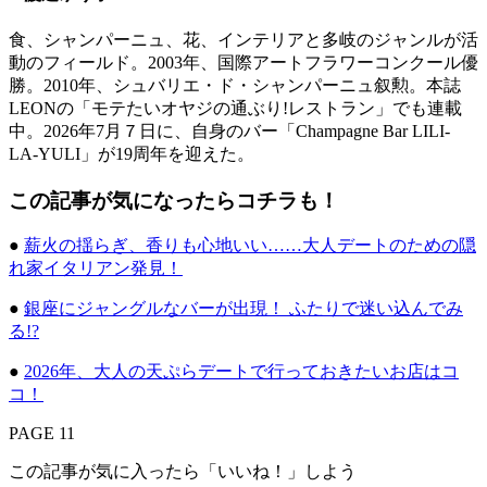
食、シャンパーニュ、花、インテリアと多岐のジャンルが活
動のフィールド。2003年、国際アートフラワーコンクール優
勝。2010年、シュバリエ・ド・シャンパーニュ叙勲。本誌
LEONの「モテたいオヤジの通ぶり!レストラン」でも連載
中。2026年7月７日に、自身のバー「Champagne Bar LILI-
LA-YULI」が19周年を迎えた。
この記事が気になったらコチラも！
●
薪火の揺らぎ、香りも心地いい……大人デートのための隠
れ家イタリアン発見！
●
銀座にジャングルなバーが出現！ ふたりで迷い込んでみ
る!?
●
2026年、大人の天ぷらデートで行っておきたいお店はコ
コ！
PAGE 11
この記事が気に入ったら「いいね！」しよう