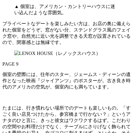
▲ 個室は、アメリカン・カントリーハウスに迷
い込んだような雰囲気。
プライベートなデートを楽しみたい方は、お店の奥に備えら
れた個室をどうぞ。窓がない分、ステンドグラス風のフェイ
ク窓や、自然光に近い光を調整できる天窓が設置されている
ので、閉塞感とは無縁です。
PAGE 9
個室の壁際には、往年のスター、ジェームス・ディーンの遺
作となった映画『ジャイアンツ』のポスターが。古き良き時
代のアメリカの空気が、個室内にも満ちています。
たまには、行き慣れない場所でのデートも楽しいもの。「す
ごく良い店見つけたから、参宮橋まで行かない？」というア
ナタのひと言に、きっと彼女はワクワクするはず。こだわり
の空間やお料理だけでなく、テーブルにさりげなく飾られて
いる季節のお花も、女ゴコロに刺さるはず。というか、そう