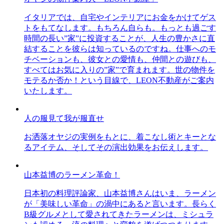
イタリアでは、自宅やインテリアにお金をかけてゲス
トをもてなします。もちろん自らも。もっとも過ごす
時間の長い”家”に投資することが、人生の豊かさに直
結することを彼らは知っているのですね。仕事へのモ
チベーションも、彼女との愛情も、仲間との遊びも、
すべてはお気に入りの”家”で育まれます。世の物件を
モテるか否か！という目線で、LEON不動産がご案内
いたします。
人の服見て我が服直せ
お洒落オヤジの実例をもとに、着こなし術とキーとな
るアイテム、そしてその演出効果をお伝えします。
山本益博のラーメン革命！
日本初の料理評論家、山本益博さんはいま、ラーメン
が「美味しい革命」の渦中にあると言います。長らく
B級グルメとして愛されてきたラーメンは、ミシュラ