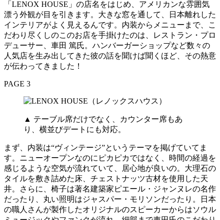
「LENOX HOUSE」の店名をはじめ、アメリカンな雰囲気
漂う外観が目を引きます。大きな窓を通して、日本離れした
インテリアがよく見えるんです。内装からメニューまで、こ
だわり尽くしのこのお店を手掛けたのは、レストラン・プロ
デューサー、車田 篤氏。ハンバーガーショップなど数々の
人気店を生み出してきた彼の話を聞けば聞くほど、その熱意
が伝わってきました！
PAGE 3
▲ テーブル席だけでなく、カウンター席もあ
り、横並びデートにも対応。
まず、内装は“ヴィンテージ”というテーマを掲げていてま
す。ニューオープンなのにピカピカではなく、時間の経過を
感じるような空気が流れていて、居心地が良いの。大理石の
タイルを敷き詰めた床、チェストナッツ古材を使用した天
井。さらに、椅子は著名建築家ピエール・ジャンヌレの名作
だったり、丸い照明はジャスパー・モリソンだったり。日本
の職人さんが製作したオリジナルのスピーカーからはソウル
ミュージックやファンクが流れ、細部まで車田氏のこだわり