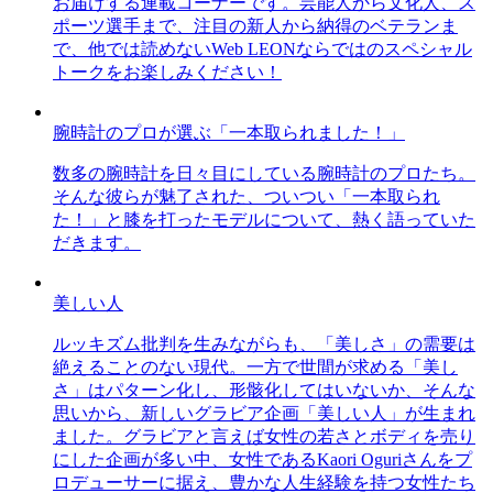
お届けする連載コーナーです。芸能人から文化人、ス
ポーツ選手まで、注目の新人から納得のベテランま
で、他では読めないWeb LEONならではのスペシャル
トークをお楽しみください！
腕時計のプロが選ぶ「一本取られました！」
数多の腕時計を日々目にしている腕時計のプロたち。
そんな彼らが魅了された、ついつい「一本取られ
た！」と膝を打ったモデルについて、熱く語っていた
だきます。
美しい人
ルッキズム批判を生みながらも、「美しさ」の需要は
絶えることのない現代。一方で世間が求める「美し
さ」はパターン化し、形骸化してはいないか、そんな
思いから、新しいグラビア企画「美しい人」が生まれ
ました。グラビアと言えば女性の若さとボディを売り
にした企画が多い中、女性であるKaori Oguriさんをプ
ロデューサーに据え、豊かな人生経験を持つ女性たち