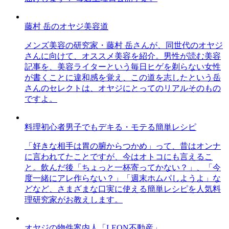
藤村 岳のオヤジ美容道
メンズ美容の研究家・藤村 岳さんが、同世代のオヤジ
さんに向けて、オススメ美容を紹介。男性が読む美容
記事を、美容ライターという毎日ヒゲを剃らない女性
が書くことに違和感を覚え、この道を志したという岳
さんのセレクトは、オヤジにとってのリアルそのもの
ですよ。
料理初心者男子でもデキる・モテる簡単レシピ
「好きな相手は胃の腑からつかめ」って、昔はオンナ
に言われてたことですが、今はオトコにも言えるこ
と。飲んだ後「ちょっと一杯寄ってかない？」、「今
度一緒にアレ作らない？」「週末ホムパしようよ」な
どなど、さまざまな口実に使える簡単レシピを人気料
理研究家がお教えします。
オヤジの物件案内人「LEON不動産」