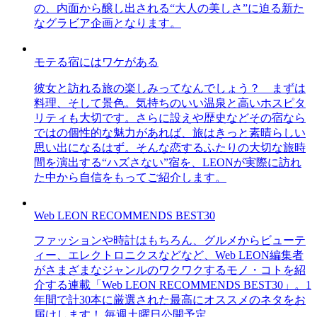
の、内面から醸し出される“大人の美しさ”に迫る新た
なグラビア企画となります。
モテる宿にはワケがある
彼女と訪れる旅の楽しみってなんでしょう？ まずは
料理、そして景色。気持ちのいい温泉と高いホスピタ
リティも大切です。さらに設えや歴史などその宿なら
ではの個性的な魅力があれば、旅はきっと素晴らしい
思い出になるはず。そんな恋するふたりの大切な旅時
間を演出する“ハズさない”宿を、LEONが実際に訪れ
た中から自信をもってご紹介します。
Web LEON RECOMMENDS BEST30
ファッションや時計はもちろん、グルメからビューテ
ィー、エレクトロニクスなどなど、Web LEON編集者
がさまざまなジャンルのワクワクするモノ・コトを紹
介する連載「Web LEON RECOMMENDS BEST30」。1
年間で計30本に厳選された最高にオススメのネタをお
届けします！ 毎週土曜日公開予定。