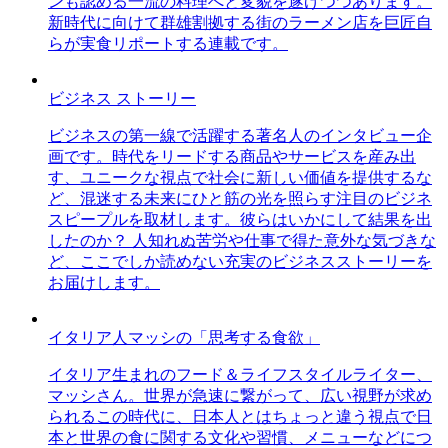
ンも認める一流の料理へと変貌を遂げつつあります。
新時代に向けて群雄割拠する街のラーメン店を巨匠自
らが実食リポートする連載です。
ビジネス ストーリー
ビジネスの第一線で活躍する著名人のインタビュー企
画です。時代をリードする商品やサービスを産み出
す、ユニークな視点で社会に新しい価値を提供するな
ど、混迷する未来にひと筋の光を照らす注目のビジネ
スピープルを取材します。彼らはいかにして結果を出
したのか？ 人知れぬ苦労や仕事で得た意外な気づきな
ど、ここでしか読めない充実のビジネスストーリーを
お届けします。
イタリア人マッシの「思考する食欲」
イタリア生まれのフード＆ライフスタイルライター、
マッシさん。世界が急速に繋がって、広い視野が求め
られるこの時代に、日本人とはちょっと違う視点で日
本と世界の食に関する文化や習慣、メニューなどにつ