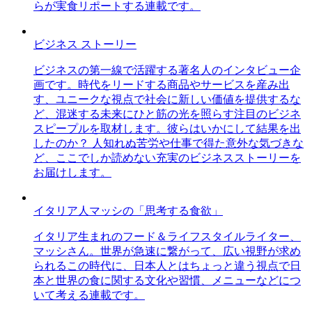
らが実食リポートする連載です。
ビジネス ストーリー
ビジネスの第一線で活躍する著名人のインタビュー企
画です。時代をリードする商品やサービスを産み出
す、ユニークな視点で社会に新しい価値を提供するな
ど、混迷する未来にひと筋の光を照らす注目のビジネ
スピープルを取材します。彼らはいかにして結果を出
したのか？ 人知れぬ苦労や仕事で得た意外な気づきな
ど、ここでしか読めない充実のビジネスストーリーを
お届けします。
イタリア人マッシの「思考する食欲」
イタリア生まれのフード＆ライフスタイルライター、
マッシさん。世界が急速に繋がって、広い視野が求め
られるこの時代に、日本人とはちょっと違う視点で日
本と世界の食に関する文化や習慣、メニューなどにつ
いて考える連載です。