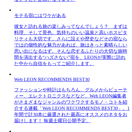
モテる宿にはワケがある
彼女と訪れる旅の楽しみってなんでしょう？ まずは
料理、そして景色。気持ちのいい温泉と高いホスピタ
リティも大切です。さらに設えや歴史などその宿なら
ではの個性的な魅力があれば、旅はきっと素晴らしい
思い出になるはず。そんな恋するふたりの大切な旅時
間を演出する“ハズさない”宿を、LEONが実際に訪れ
た中から自信をもってご紹介します。
Web LEON RECOMMENDS BEST30
ファッションや時計はもちろん、グルメからビューテ
ィー、エレクトロニクスなどなど、Web LEON編集者
がさまざまなジャンルのワクワクするモノ・コトを紹
介する連載「Web LEON RECOMMENDS BEST30」。1
年間で計30本に厳選された最高にオススメのネタをお
届けします！ 毎週土曜日公開予定。