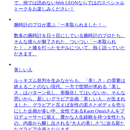
で、他では読めないWeb LEONならではのスペシャル
トークをお楽しみください！
腕時計のプロが選ぶ「一本取られました！」
数多の腕時計を日々目にしている腕時計のプロたち。
そんな彼らが魅了された、ついつい「一本取られ
た！」と膝を打ったモデルについて、熱く語っていた
だきます。
美しい人
ルッキズム批判を生みながらも、「美しさ」の需要は
絶えることのない現代。一方で世間が求める「美し
さ」はパターン化し、形骸化してはいないか、そんな
思いから、新しいグラビア企画「美しい人」が生まれ
ました。グラビアと言えば女性の若さとボディを売り
にした企画が多い中、女性であるKaori Oguriさんをプ
ロデューサーに据え、豊かな人生経験を持つ女性たち
の、内面から醸し出される“大人の美しさ”に迫る新た
なグラビア企画となります。