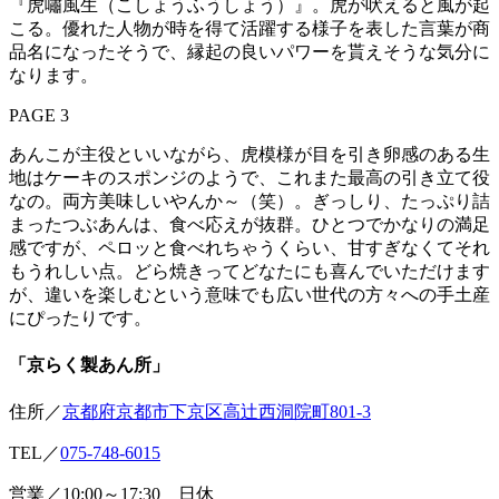
『虎嘯風生（こしょうふうしょう）』。虎が吠えると風が起
こる。優れた人物が時を得て活躍する様子を表した言葉が商
品名になったそうで、縁起の良いパワーを貰えそうな気分に
なります。
PAGE 3
あんこが主役といいながら、虎模様が目を引き卵感のある生
地はケーキのスポンジのようで、これまた最高の引き立て役
なの。両方美味しいやんか～（笑）。ぎっしり、たっぷり詰
まったつぶあんは、食べ応えが抜群。ひとつでかなりの満足
感ですが、ペロッと食べれちゃうくらい、甘すぎなくてそれ
もうれしい点。どら焼きってどなたにも喜んでいただけます
が、違いを楽しむという意味でも広い世代の方々への手土産
にぴったりです。
「京らく製あん所」
住所／
京都府京都市下京区高辻西洞院町801-3
TEL／
075-748-6015
営業／10:00～17:30 日休