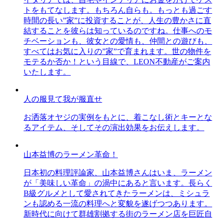
トをもてなします。もちろん自らも。もっとも過ごす
時間の長い”家”に投資することが、人生の豊かさに直
結することを彼らは知っているのですね。仕事へのモ
チベーションも、彼女との愛情も、仲間との遊びも、
すべてはお気に入りの”家”で育まれます。世の物件を
モテるか否か！という目線で、LEON不動産がご案内
いたします。
人の服見て我が服直せ
お洒落オヤジの実例をもとに、着こなし術とキーとな
るアイテム、そしてその演出効果をお伝えします。
山本益博のラーメン革命！
日本初の料理評論家、山本益博さんはいま、ラーメン
が「美味しい革命」の渦中にあると言います。長らく
B級グルメとして愛されてきたラーメンは、ミシュラ
ンも認める一流の料理へと変貌を遂げつつあります。
新時代に向けて群雄割拠する街のラーメン店を巨匠自