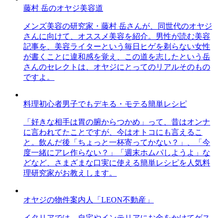
藤村 岳のオヤジ美容道
メンズ美容の研究家・藤村 岳さんが、同世代のオヤジ
さんに向けて、オススメ美容を紹介。男性が読む美容
記事を、美容ライターという毎日ヒゲを剃らない女性
が書くことに違和感を覚え、この道を志したという岳
さんのセレクトは、オヤジにとってのリアルそのもの
ですよ。
料理初心者男子でもデキる・モテる簡単レシピ
「好きな相手は胃の腑からつかめ」って、昔はオンナ
に言われてたことですが、今はオトコにも言えるこ
と。飲んだ後「ちょっと一杯寄ってかない？」、「今
度一緒にアレ作らない？」「週末ホムパしようよ」な
どなど、さまざまな口実に使える簡単レシピを人気料
理研究家がお教えします。
オヤジの物件案内人「LEON不動産」
イタリアでは、自宅やインテリアにお金をかけてゲス