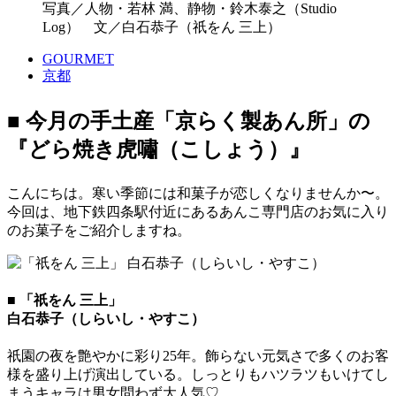
写真／人物・若林 満、静物・鈴木泰之（Studio
Log） 文／白石恭子（祇をん 三上）
GOURMET
京都
■ 今月の手土産「京らく製あん所」の
『どら焼き虎嘯（こしょう）』
こんにちは。寒い季節には和菓子が恋しくなりませんか〜。
今回は、地下鉄四条駅付近にあるあんこ専門店のお気に入り
のお菓子をご紹介しますね。
■ 「祇をん 三上」
白石恭子（しらいし・やすこ）
祇園の夜を艶やかに彩り25年。飾らない元気さで多くのお客
様を盛り上げ演出している。しっとりもハツラツもいけてし
まうキャラは男女問わず大人気♡