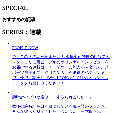
SPECIAL
おすすめの記事
SERIES：連載
PEOPLE NOW
今、この人の話が聞きたい！ 編集部が独自の目線でセ
レクトした注目ピープルのオリジナルインタビューを
お届けする連載コーナーです。芸能人から文化人、ス
ポーツ選手まで、注目の新人から納得のベテランま
で、他では読めないWeb LEONならではのスペシャル
トークをお楽しみください！
腕時計のプロが選ぶ「一本取られました！」
数多の腕時計を日々目にしている腕時計のプロたち。
そんな彼らが魅了された、ついつい「一本取られ