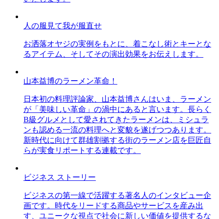
人の服見て我が服直せ
お洒落オヤジの実例をもとに、着こなし術とキーとな
るアイテム、そしてその演出効果をお伝えします。
山本益博のラーメン革命！
日本初の料理評論家、山本益博さんはいま、ラーメン
が「美味しい革命」の渦中にあると言います。長らく
B級グルメとして愛されてきたラーメンは、ミシュラ
ンも認める一流の料理へと変貌を遂げつつあります。
新時代に向けて群雄割拠する街のラーメン店を巨匠自
らが実食リポートする連載です。
ビジネス ストーリー
ビジネスの第一線で活躍する著名人のインタビュー企
画です。時代をリードする商品やサービスを産み出
す、ユニークな視点で社会に新しい価値を提供するな