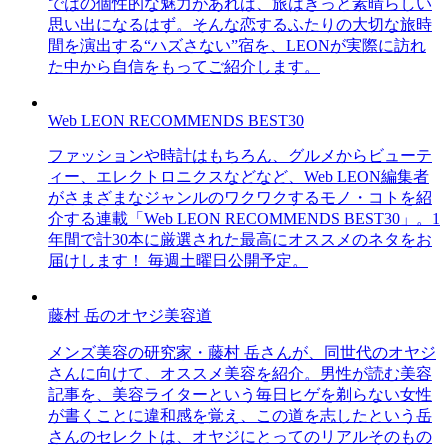
ではの個性的な魅力があれば、旅はきっと素晴らしい
思い出になるはず。そんな恋するふたりの大切な旅時
間を演出する“ハズさない”宿を、LEONが実際に訪れ
た中から自信をもってご紹介します。
Web LEON RECOMMENDS BEST30
ファッションや時計はもちろん、グルメからビューテ
ィー、エレクトロニクスなどなど、Web LEON編集者
がさまざまなジャンルのワクワクするモノ・コトを紹
介する連載「Web LEON RECOMMENDS BEST30」。1
年間で計30本に厳選された最高にオススメのネタをお
届けします！ 毎週土曜日公開予定。
藤村 岳のオヤジ美容道
メンズ美容の研究家・藤村 岳さんが、同世代のオヤジ
さんに向けて、オススメ美容を紹介。男性が読む美容
記事を、美容ライターという毎日ヒゲを剃らない女性
が書くことに違和感を覚え、この道を志したという岳
さんのセレクトは、オヤジにとってのリアルそのもの