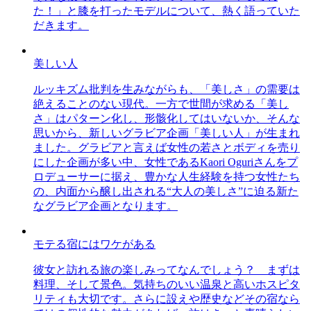
た！」と膝を打ったモデルについて、熱く語っていた
だきます。
美しい人
ルッキズム批判を生みながらも、「美しさ」の需要は
絶えることのない現代。一方で世間が求める「美し
さ」はパターン化し、形骸化してはいないか、そんな
思いから、新しいグラビア企画「美しい人」が生まれ
ました。グラビアと言えば女性の若さとボディを売り
にした企画が多い中、女性であるKaori Oguriさんをプ
ロデューサーに据え、豊かな人生経験を持つ女性たち
の、内面から醸し出される“大人の美しさ”に迫る新た
なグラビア企画となります。
モテる宿にはワケがある
彼女と訪れる旅の楽しみってなんでしょう？ まずは
料理、そして景色。気持ちのいい温泉と高いホスピタ
リティも大切です。さらに設えや歴史などその宿なら