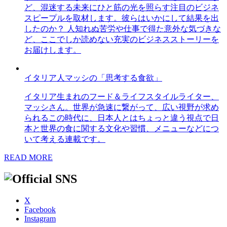
ど、混迷する未来にひと筋の光を照らす注目のビジネ
スピープルを取材します。彼らはいかにして結果を出
したのか？ 人知れぬ苦労や仕事で得た意外な気づきな
ど、ここでしか読めない充実のビジネスストーリーを
お届けします。
イタリア人マッシの「思考する食欲」
イタリア生まれのフード＆ライフスタイルライター、
マッシさん。世界が急速に繋がって、広い視野が求め
られるこの時代に、日本人とはちょっと違う視点で日
本と世界の食に関する文化や習慣、メニューなどにつ
いて考える連載です。
READ MORE
X
Facebook
Instagram