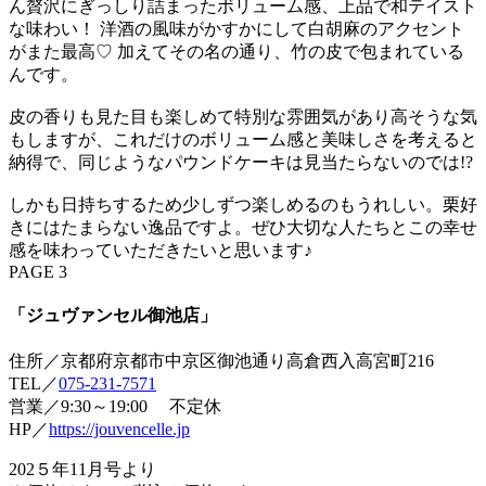
ん贅沢にぎっしり詰まったボリューム感、上品で和テイスト
な味わい！ 洋酒の風味がかすかにして白胡麻のアクセント
がまた最高♡ 加えてその名の通り、竹の皮で包まれている
んです。
皮の香りも見た目も楽しめて特別な雰囲気があり高そうな気
もしますが、これだけのボリューム感と美味しさを考えると
納得で、同じようなパウンドケーキは見当たらないのでは!?
しかも日持ちするため少しずつ楽しめるのもうれしい。栗好
きにはたまらない逸品ですよ。ぜひ大切な人たちとこの幸せ
感を味わっていただきたいと思います♪
PAGE 3
「ジュヴァンセル御池店」
住所／京都府京都市中京区御池通り高倉西入高宮町216
TEL／
075-231-7571
営業／9:30～19:00 不定休
HP／
https://jouvencelle.jp
202５年11月号より