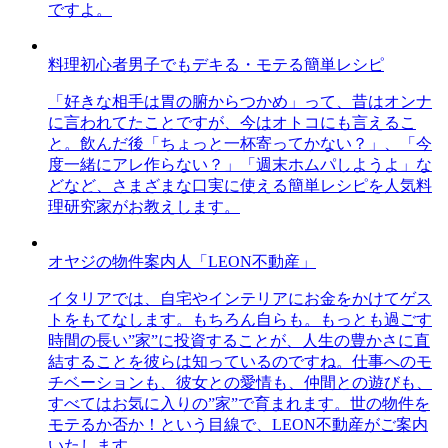
ですよ。
料理初心者男子でもデキる・モテる簡単レシピ
「好きな相手は胃の腑からつかめ」って、昔はオンナ
に言われてたことですが、今はオトコにも言えるこ
と。飲んだ後「ちょっと一杯寄ってかない？」、「今
度一緒にアレ作らない？」「週末ホムパしようよ」な
どなど、さまざまな口実に使える簡単レシピを人気料
理研究家がお教えします。
オヤジの物件案内人「LEON不動産」
イタリアでは、自宅やインテリアにお金をかけてゲス
トをもてなします。もちろん自らも。もっとも過ごす
時間の長い”家”に投資することが、人生の豊かさに直
結することを彼らは知っているのですね。仕事へのモ
チベーションも、彼女との愛情も、仲間との遊びも、
すべてはお気に入りの”家”で育まれます。世の物件を
モテるか否か！という目線で、LEON不動産がご案内
いたします。