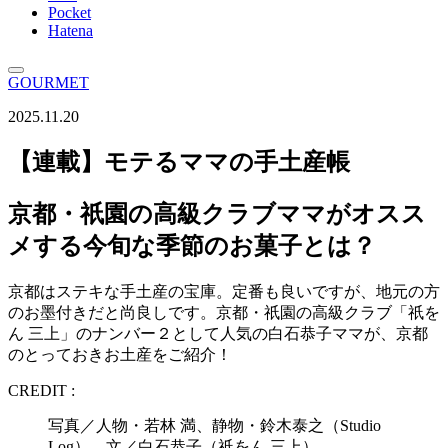
Pocket
Hatena
GOURMET
2025.11.20
【連載】モテるママの手土産帳
京都・祇園の高級クラブママがオスス
メする今旬な季節のお菓子とは？
京都はステキな手土産の宝庫。定番も良いですが、地元の方
のお墨付きだと尚良しです。京都・祇園の高級クラブ「祇を
ん 三上」のナンバー２として人気の白石恭子ママが、京都
のとっておきお土産をご紹介！
CREDIT :
写真／人物・若林 満、静物・鈴木泰之（Studio
Log） 文／白石恭子（祇をん 三上）