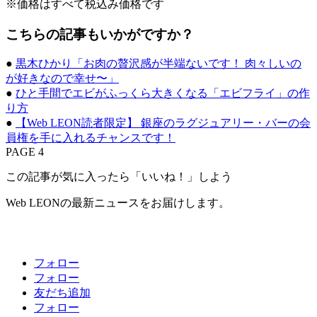
※価格はすべて税込み価格です
こちらの記事もいかがですか？
●
黒木ひかり「お肉の贅沢感が半端ないです！ 肉々しいの
が好きなので幸せ〜」
●
ひと手間でエビがふっくら大きくなる「エビフライ」の作
り方
●
【Web LEON読者限定】 銀座のラグジュアリー・バーの会
員権を手に入れるチャンスです！
PAGE 4
この記事が気に入ったら「いいね！」しよう
Web LEONの最新ニュースをお届けします。
フォロー
フォロー
友だち追加
フォロー