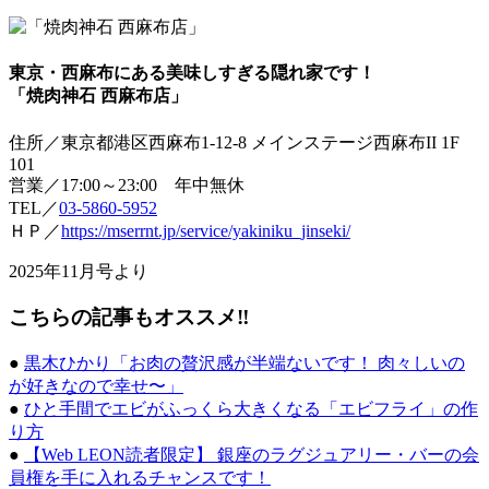
東京・西麻布にある美味しすぎる隠れ家です！
「焼肉神石 西麻布店」
住所／東京都港区西麻布1-12-8 メインステージ西麻布II 1F
101
営業／17:00～23:00 年中無休
TEL／
03-5860-5952
ＨＰ／
https://mserrnt.jp/service/yakiniku_jinseki/
2025年11月号より
こちらの記事もオススメ‼
●
黒木ひかり「お肉の贅沢感が半端ないです！ 肉々しいの
が好きなので幸せ〜」
●
ひと手間でエビがふっくら大きくなる「エビフライ」の作
り方
●
【Web LEON読者限定】 銀座のラグジュアリー・バーの会
員権を手に入れるチャンスです！