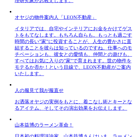
理研究家がお教えします。
オヤジの物件案内人「LEON不動産」
イタリアでは、自宅やインテリアにお金をかけてゲス
トをもてなします。もちろん自らも。もっとも過ごす
時間の長い”家”に投資することが、人生の豊かさに直
結することを彼らは知っているのですね。仕事へのモ
チベーションも、彼女との愛情も、仲間との遊びも、
すべてはお気に入りの”家”で育まれます。世の物件を
モテるか否か！という目線で、LEON不動産がご案内
いたします。
人の服見て我が服直せ
お洒落オヤジの実例をもとに、着こなし術とキーとな
るアイテム、そしてその演出効果をお伝えします。
山本益博のラーメン革命！
日本初の料理評論家、山本益博さんはいま、ラーメン