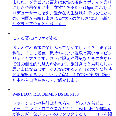
ました。グラビアと言えば女性の若さとボディを売り
にした企画が多い中、女性であるKaori Oguriさんをプ
ロデューサーに据え、豊かな人生経験を持つ女性たち
の、内面から醸し出される“大人の美しさ”に迫る新た
なグラビア企画となります。
モテる宿にはワケがある
彼女と訪れる旅の楽しみってなんでしょう？ まずは
料理、そして景色。気持ちのいい温泉と高いホスピタ
リティも大切です。さらに設えや歴史などその宿なら
ではの個性的な魅力があれば、旅はきっと素晴らしい
思い出になるはず。そんな恋するふたりの大切な旅時
間を演出する“ハズさない”宿を、LEONが実際に訪れ
た中から自信をもってご紹介します。
Web LEON RECOMMENDS BEST30
ファッションや時計はもちろん、グルメからビューテ
ィー、エレクトロニクスなどなど、Web LEON編集者
がさまざまなジャンルのワクワクするモノ・コトを紹