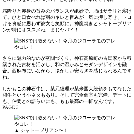
霜降りと赤身の旨みのバランスが絶妙で、脂はサラリと溶け
て。ひと口食べれば脂のキレと旨みが一気に押し寄せ、トロ
ける食感に思わず彼女も笑顔に。神龍焼きとシャトーブリア
ンが特にオススメね。まじヤバイ！
さらに魅力的なのが空間づくり。神石高原町の古民家から移
築された古材を活かし、和の温かみとモダンデザインを融
合。西麻布にいながら、懐かしい安らぎを感じられるんです
ね。
しかもこの神石牛は、某元総理が某米国大統領をもてなした
和牛という小ネタもあり。そして完全個室も完備。デートに
も、仲間との語らいにも、もぉ最高の一軒なんです。
PAGE 3
▲ シャトーブリアン〜！