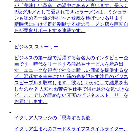
が「美味しい革命」の渦中にあると言います。長らく
B級グルメとして愛されてきたラーメンは、ミシュラ
ンも認める一流の料理へと変貌を遂げつつあります。
新時代に向けて群雄割拠する街のラーメン店を巨匠自
らが実食リポートする連載です。
ビジネス ストーリー
ビジネスの第一線で活躍する著名人のインタビュー企
画です。時代をリードする商品やサービスを産み出
す、ユニークな視点で社会に新しい価値を提供するな
ど、混迷する未来にひと筋の光を照らす注目のビジネ
スピープルを取材します。彼らはいかにして結果を出
したのか？ 人知れぬ苦労や仕事で得た意外な気づきな
ど、ここでしか読めない充実のビジネスストーリーを
お届けします。
イタリア人マッシの「思考する食欲」
イタリア生まれのフード＆ライフスタイルライター、