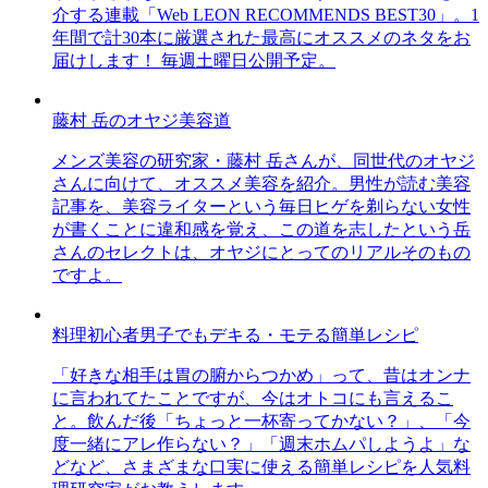
介する連載「Web LEON RECOMMENDS BEST30」。1
年間で計30本に厳選された最高にオススメのネタをお
届けします！ 毎週土曜日公開予定。
藤村 岳のオヤジ美容道
メンズ美容の研究家・藤村 岳さんが、同世代のオヤジ
さんに向けて、オススメ美容を紹介。男性が読む美容
記事を、美容ライターという毎日ヒゲを剃らない女性
が書くことに違和感を覚え、この道を志したという岳
さんのセレクトは、オヤジにとってのリアルそのもの
ですよ。
料理初心者男子でもデキる・モテる簡単レシピ
「好きな相手は胃の腑からつかめ」って、昔はオンナ
に言われてたことですが、今はオトコにも言えるこ
と。飲んだ後「ちょっと一杯寄ってかない？」、「今
度一緒にアレ作らない？」「週末ホムパしようよ」な
どなど、さまざまな口実に使える簡単レシピを人気料