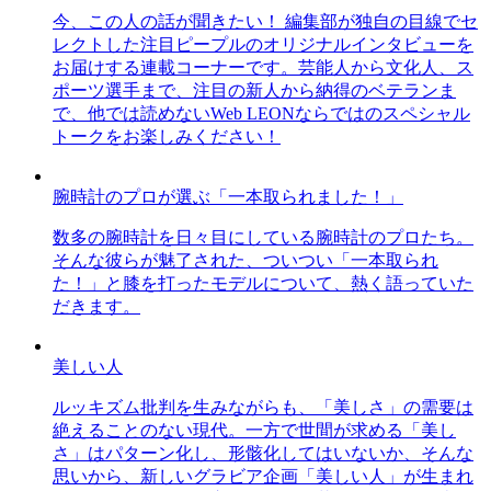
今、この人の話が聞きたい！ 編集部が独自の目線でセ
レクトした注目ピープルのオリジナルインタビューを
お届けする連載コーナーです。芸能人から文化人、ス
ポーツ選手まで、注目の新人から納得のベテランま
で、他では読めないWeb LEONならではのスペシャル
トークをお楽しみください！
腕時計のプロが選ぶ「一本取られました！」
数多の腕時計を日々目にしている腕時計のプロたち。
そんな彼らが魅了された、ついつい「一本取られ
た！」と膝を打ったモデルについて、熱く語っていた
だきます。
美しい人
ルッキズム批判を生みながらも、「美しさ」の需要は
絶えることのない現代。一方で世間が求める「美し
さ」はパターン化し、形骸化してはいないか、そんな
思いから、新しいグラビア企画「美しい人」が生まれ