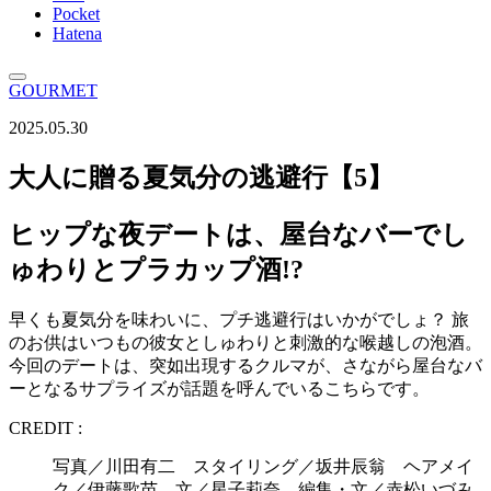
Pocket
Hatena
GOURMET
2025.05.30
大人に贈る夏気分の逃避行【5】
ヒップな夜デートは、屋台なバーでし
ゅわりとプラカップ酒!?
早くも夏気分を味わいに、プチ逃避行はいかがでしょ？ 旅
のお供はいつもの彼女としゅわりと刺激的な喉越しの泡酒。
今回のデートは、突如出現するクルマが、さながら屋台なバ
ーとなるサプライズが話題を呼んでいるこちらです。
CREDIT :
写真／川田有二 スタイリング／坂井辰翁 ヘアメイ
ク／伊藤歌苗 文／星子莉奈 編集・文／赤松いづみ