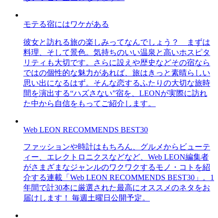
モテる宿にはワケがある
彼女と訪れる旅の楽しみってなんでしょう？ まずは
料理、そして景色。気持ちのいい温泉と高いホスピタ
リティも大切です。さらに設えや歴史などその宿なら
ではの個性的な魅力があれば、旅はきっと素晴らしい
思い出になるはず。そんな恋するふたりの大切な旅時
間を演出する“ハズさない”宿を、LEONが実際に訪れ
た中から自信をもってご紹介します。
Web LEON RECOMMENDS BEST30
ファッションや時計はもちろん、グルメからビューテ
ィー、エレクトロニクスなどなど、Web LEON編集者
がさまざまなジャンルのワクワクするモノ・コトを紹
介する連載「Web LEON RECOMMENDS BEST30」。1
年間で計30本に厳選された最高にオススメのネタをお
届けします！ 毎週土曜日公開予定。