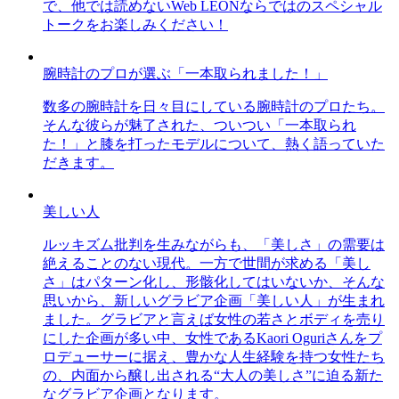
で、他では読めないWeb LEONならではのスペシャル
トークをお楽しみください！
腕時計のプロが選ぶ「一本取られました！」
数多の腕時計を日々目にしている腕時計のプロたち。
そんな彼らが魅了された、ついつい「一本取られ
た！」と膝を打ったモデルについて、熱く語っていた
だきます。
美しい人
ルッキズム批判を生みながらも、「美しさ」の需要は
絶えることのない現代。一方で世間が求める「美し
さ」はパターン化し、形骸化してはいないか、そんな
思いから、新しいグラビア企画「美しい人」が生まれ
ました。グラビアと言えば女性の若さとボディを売り
にした企画が多い中、女性であるKaori Oguriさんをプ
ロデューサーに据え、豊かな人生経験を持つ女性たち
の、内面から醸し出される“大人の美しさ”に迫る新た
なグラビア企画となります。