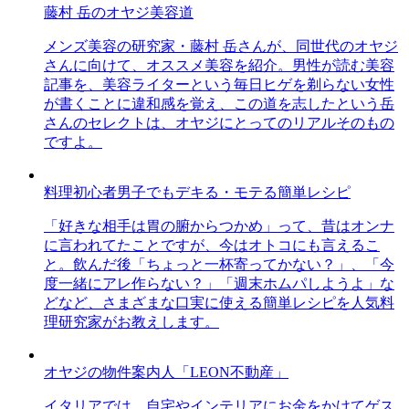
藤村 岳のオヤジ美容道
メンズ美容の研究家・藤村 岳さんが、同世代のオヤジ
さんに向けて、オススメ美容を紹介。男性が読む美容
記事を、美容ライターという毎日ヒゲを剃らない女性
が書くことに違和感を覚え、この道を志したという岳
さんのセレクトは、オヤジにとってのリアルそのもの
ですよ。
料理初心者男子でもデキる・モテる簡単レシピ
「好きな相手は胃の腑からつかめ」って、昔はオンナ
に言われてたことですが、今はオトコにも言えるこ
と。飲んだ後「ちょっと一杯寄ってかない？」、「今
度一緒にアレ作らない？」「週末ホムパしようよ」な
どなど、さまざまな口実に使える簡単レシピを人気料
理研究家がお教えします。
オヤジの物件案内人「LEON不動産」
イタリアでは、自宅やインテリアにお金をかけてゲス