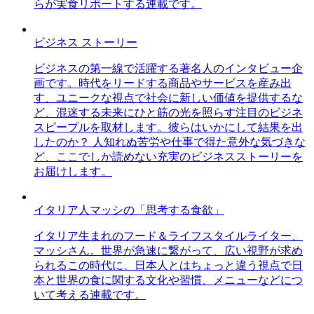
らが実食リポートする連載です。
ビジネス ストーリー
ビジネスの第一線で活躍する著名人のインタビュー企
画です。時代をリードする商品やサービスを産み出
す、ユニークな視点で社会に新しい価値を提供するな
ど、混迷する未来にひと筋の光を照らす注目のビジネ
スピープルを取材します。彼らはいかにして結果を出
したのか？ 人知れぬ苦労や仕事で得た意外な気づきな
ど、ここでしか読めない充実のビジネスストーリーを
お届けします。
イタリア人マッシの「思考する食欲」
イタリア生まれのフード＆ライフスタイルライター、
マッシさん。世界が急速に繋がって、広い視野が求め
られるこの時代に、日本人とはちょっと違う視点で日
本と世界の食に関する文化や習慣、メニューなどにつ
いて考える連載です。