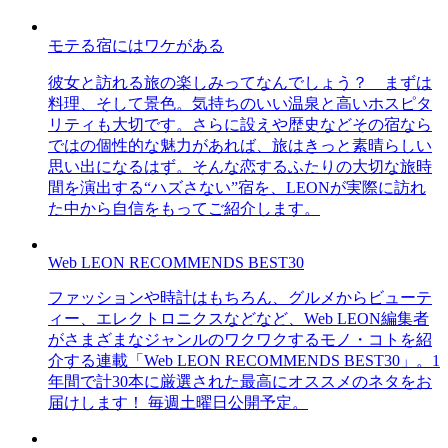
モテる宿にはワケがある
彼女と訪れる旅の楽しみってなんでしょう？ まずは
料理、そして景色。気持ちのいい温泉と高いホスピタ
リティも大切です。さらに設えや歴史などその宿なら
ではの個性的な魅力があれば、旅はきっと素晴らしい
思い出になるはず。そんな恋するふたりの大切な旅時
間を演出する“ハズさない”宿を、LEONが実際に訪れ
た中から自信をもってご紹介します。
Web LEON RECOMMENDS BEST30
ファッションや時計はもちろん、グルメからビューテ
ィー、エレクトロニクスなどなど、Web LEON編集者
がさまざまなジャンルのワクワクするモノ・コトを紹
介する連載「Web LEON RECOMMENDS BEST30」。1
年間で計30本に厳選された最高にオススメのネタをお
届けします！ 毎週土曜日公開予定。