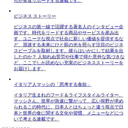
らが実食リポートする連載です。
ビジネス ストーリー
ビジネスの第一線で活躍する著名人のインタビュー企
画です。時代をリードする商品やサービスを産み出
す、ユニークな視点で社会に新しい価値を提供するな
ど、混迷する未来にひと筋の光を照らす注目のビジネ
スピープルを取材します。彼らはいかにして結果を出
したのか？ 人知れぬ苦労や仕事で得た意外な気づきな
ど、ここでしか読めない充実のビジネスストーリーを
お届けします。
イタリア人マッシの「思考する食欲」
イタリア生まれのフード＆ライフスタイルライター、
マッシさん。世界が急速に繋がって、広い視野が求め
られるこの時代に、日本人とはちょっと違う視点で日
本と世界の食に関する文化や習慣、メニューなどにつ
いて考える連載です。