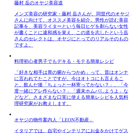
藤村 岳のオヤジ美容道
メンズ美容の研究家・藤村 岳さんが、同世代のオヤジ
さんに向けて、オススメ美容を紹介。男性が読む美容
記事を、美容ライターという毎日ヒゲを剃らない女性
が書くことに違和感を覚え、この道を志したという岳
さんのセレクトは、オヤジにとってのリアルそのもの
ですよ。
料理初心者男子でもデキる・モテる簡単レシピ
「好きな相手は胃の腑からつかめ」って、昔はオンナ
に言われてたことですが、今はオトコにも言えるこ
と。飲んだ後「ちょっと一杯寄ってかない？」、「今
度一緒にアレ作らない？」「週末ホムパしようよ」な
どなど、さまざまな口実に使える簡単レシピを人気料
理研究家がお教えします。
オヤジの物件案内人「LEON不動産」
イタリアでは、自宅やインテリアにお金をかけてゲス