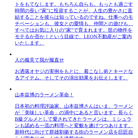
トをもてなします。もちろん自らも。もっとも過ごす
時間の長い”家”に投資することが、人生の豊かさに直
結することを彼らは知っているのですね。仕事へのモ
チベーションも、彼女との愛情も、仲間との遊びも、
すべてはお気に入りの”家”で育まれます。世の物件を
モテるか否か！という目線で、LEON不動産がご案内
いたします。
人の服見て我が服直せ
お洒落オヤジの実例をもとに、着こなし術とキーとな
るアイテム、そしてその演出効果をお伝えします。
山本益博のラーメン革命！
日本初の料理評論家、山本益博さんはいま、ラーメン
が「美味しい革命」の渦中にあると言います。長らく
B級グルメとして愛されてきたラーメンは、ミシュラ
ンも認める一流の料理へと変貌を遂げつつあります。
新時代に向けて群雄割拠する街のラーメン店を巨匠自