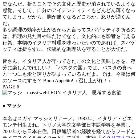
史なんだ。折ることでその文化と歴史が消されているような
感覚。そして、自分のアイデンティティもどんどん薄くなっ
てしまう。だから、胸が痛くなるどころか、怒りが湧くん
だ。
多少調理の効率が上がるからと言ってスパゲッティを折るの
は、料理の見た目や味だけでなく、文化的にも影響を与える
行為。本物のイタリア料理を味わいたいのであれば、スパゲ
ッティは折らずに、伝統的な調理法を守ることが大切だ。
皆さん、イタリア人が守ってきたこの文化と美味しさを、存
分に楽しんでほしい！ 「パスタの国」では、パスタの食べ
方一つにも愛と誇りが詰まっているんだよ。では、今夜は何
のソースにする？ Buon Appetito!（召し上がれ！）
PAGE 6
● マッシ
本名はスガイ マッシミリアーノ。1983年、イタリア・ピエ
モンテ州生まれ。トリノ大学院文学部日本語学科を卒業し
2007年から日本在住。日伊通訳者の経験を経てからフードと
ライフスタイルライターとして活動。書籍
『イタリア人マッ