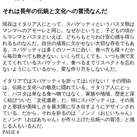
それは長年の伝統と文化への冒涜なんだ
現在はイタリア人にとって、スパゲッティというパスタ類は
マンマへのアモーレと同じ。なぜかというと、子どもの頃か
らマンマとパスタといえば、どちらもとりわけ安心感を得ら
れるものなんだ。自分の成長に欠かせない大切な存在でもあ
る。スパゲッティは多くのソースに合い、食べ方も様々だか
ら毎日食べても飽きない。いくら忙しくても、いつも側で支
えてくれているスパゲッティ。食べるまでリスペクトを忘れ
ないようにしているから、変な作り方をしないんだ。
イタリアではスパゲッティを折ってはいけない！ その理由
は、伝統と文化への敬意に隠れている。イタリア人にとっ
て、パスタは単なる食べ物ではなく、家族や地域、歴史と深
く結びついた「文化遺産」だ。特にスパゲッティは、その長
さと形状が美味しさを最大限に引き出すようにデザインされ
ている。だから、それを折るのは「ノンノ（おじいちゃん）
とノンナ（おばあちゃん）が作り上げた伝統への冒涜」と感
じる人もいるんだ。
PAGE 4