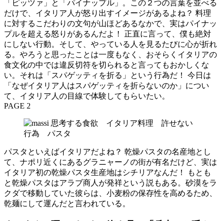
「ピッツァ」と「パイナップル」。この２つの言葉を並べる
だけで、イタリア人が怒り出すイメージがあるよね？ 料理
に対するこだわりの文句が山ほどあるなかで、実はパイナッ
プルを超える怒りがあるんだよ！ 正直に言って、僕も絶対
にしない行動。そして、やっている人を見るたびに心が折れ
る。やろうと思ったことは一度もなく、おそらくイタリアの
食文化の中では違反切符を切られると言ってもおかしくな
い。それは「スパゲッティを折る」という行為だ！ 今日は
「なぜイタリア人はスパゲッティを折らないのか」につい
て、イタリア人の目線で体験してもらいたい。
PAGE 2
パスタといえばイタリアだよね？ 乾燥パスタの名産地とし
て、ナポリ近くにあるグラニャーノの街が有名だけど、実は
イタリア初の乾燥パスタ生産地はシチリアなんだ！ もとも
と乾燥パスタはアラブ商人が発祥という説もある。砂漠をラ
クダで移動していた彼らは、小麦粉の保存性を高めるため、
乾麺にして運んだと言われている。