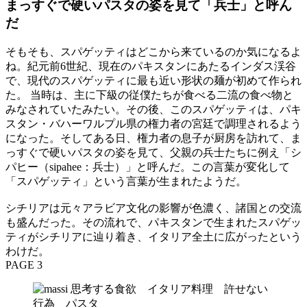
まっすぐで硬いパスタの姿を見て「兵士」と呼ん
だ
そもそも、スパゲッティはどこから来ているのか気になるよ
ね。紀元前6世紀、現在のパキスタンにあたるインダス渓谷
で、現代のスパゲッティに最も近い形状の麺が初めて作られ
た。 当時は、主に下級の従僕たちが食べる二流の食べ物と
みなされていたみたい。その後、このスパゲッティは、パキ
スタン・バハーワルプル県の権力者の宮廷で調理されるよう
になった。そしてある日、権力者の息子が厨房を訪れて、ま
っすぐで硬いパスタの姿を見て、父親の兵士たちに例え「シ
パヒー（sipahee：兵士）」と呼んだ。この言葉が変化して
「スパゲッティ」という言葉が生まれたようだ。
シチリアは元々アラビア文化の影響が色濃く、諸国との交流
も盛んだった。その流れで、パキスタンで生まれたスパゲッ
ティがシチリアに辿り着き、イタリア全土に広がったという
わけだ。
PAGE 3