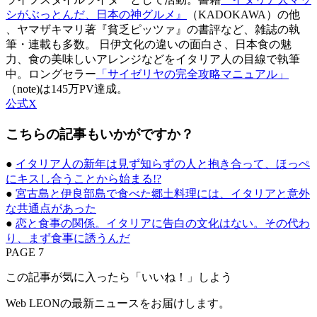
シがぶっとんだ、日本の神グルメ』
（KADOKAWA）の他
、ヤマザキマリ著『貧乏ピッツァ』の書評など、雑誌の執
筆・連載も多数。 日伊文化の違いの面白さ、日本食の魅
力、食の美味しいアレンジなどをイタリア人の目線で執筆
中。ロングセラー
「サイゼリヤの完全攻略マニュアル」
（note)は145万PV達成。
公式X
こちらの記事もいかがですか？
●
イタリア人の新年は見ず知らずの人と抱き合って、ほっぺ
にキスし合うことから始まる!?
●
宮古島と伊良部島で食べた郷土料理には、イタリアと意外
な共通点があった
●
恋と食事の関係。イタリアに告白の文化はない。その代わ
り、まず食事に誘うんだ
PAGE 7
この記事が気に入ったら「いいね！」しよう
Web LEONの最新ニュースをお届けします。