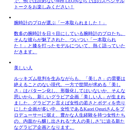
で、他では読めないWeb LEONならではのスペシャル
トークをお楽しみください！
腕時計のプロが選ぶ「一本取られました！」
数多の腕時計を日々目にしている腕時計のプロたち。
そんな彼らが魅了された、ついつい「一本取られ
た！」と膝を打ったモデルについて、熱く語っていた
だきます。
美しい人
ルッキズム批判を生みながらも、「美しさ」の需要は
絶えることのない現代。一方で世間が求める「美し
さ」はパターン化し、形骸化してはいないか、そんな
思いから、新しいグラビア企画「美しい人」が生まれ
ました。グラビアと言えば女性の若さとボディを売り
にした企画が多い中、女性であるKaori Oguriさんをプ
ロデューサーに据え、豊かな人生経験を持つ女性たち
の、内面から醸し出される“大人の美しさ”に迫る新た
なグラビア企画となります。