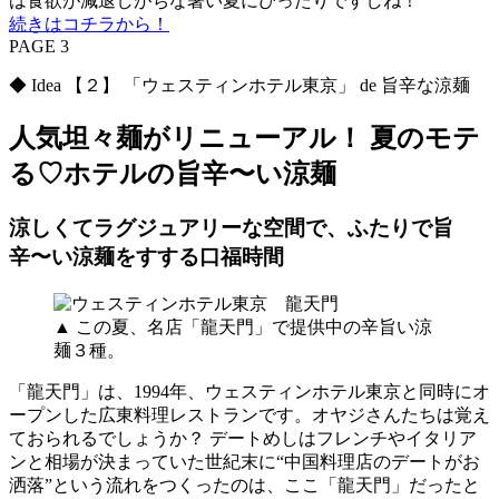
は食欲が減退しがちな暑い夏にぴったりですしね！
続きはコチラから！
PAGE 3
◆ Idea 【２】 「ウェスティンホテル東京」 de 旨辛な涼麺
人気坦々麺がリニューアル！ 夏のモテ
る♡ホテルの旨辛〜い涼麺
涼しくてラグジュアリーな空間で、ふたりで旨
辛〜い涼麺をすする口福時間
▲ この夏、名店「龍天門」で提供中の辛旨い涼
麺３種。
「龍天門」は、1994年、ウェスティンホテル東京と同時にオ
ープンした広東料理レストランです。オヤジさんたちは覚え
ておられるでしょうか？ デートめしはフレンチやイタリア
ンと相場が決まっていた世紀末に“中国料理店のデートがお
洒落”という流れをつくったのは、ここ「龍天門」だったと