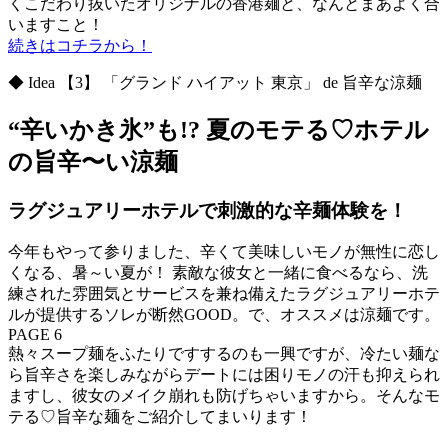
くこだわり抜いたオリジナルの香港麺と、なんとまあよく合
いますこと！
続きはコチラから！
◆ Idea 【3】 「グランド ハイアット 東京」 de 旨辛な涼麺
“辛いかき氷”も!? 夏のモテる♡ホテル
の旨辛〜い涼麺
ラグジュアリーホテルで刺激的な辛麺体験を！
今年もやって参りました、辛くて美味しいモノが無性に恋し
くなる、暑～い夏が！ 素敵な彼女と一緒に食べるなら、洗
練された雰囲気とサービスを兼ね備えたラグジュアリーホテ
ルが提供するソレが断然GOOD。で、オススメは涼麺です。
PAGE 6
熱々スープ麺をふたりですするのも一興ですが、冷たい麺な
ら旨辛さを楽しみながらデートには困りモノの汗も抑えられ
ますし、彼女のメイク崩れも防げちゃいますから。そんなモ
テる♡旨辛な麺をご紹介してまいります！