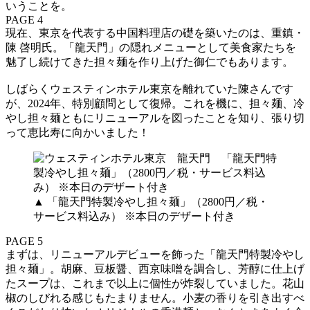
いうことを。
PAGE 4
現在、東京を代表する中国料理店の礎を築いたのは、重鎮・
陳 啓明氏。「龍天門」の隠れメニューとして美食家たちを
魅了し続けてきた担々麺を作り上げた御仁でもあります。
しばらくウェスティンホテル東京を離れていた陳さんです
が、2024年、特別顧問として復帰。これを機に、担々麺、冷
やし担々麺ともにリニューアルを図ったことを知り、張り切
って恵比寿に向かいました！
▲ 「龍天門特製冷やし担々麺」（2800円／税・
サービス料込み） ※本日のデザート付き
PAGE 5
まずは、リニューアルデビューを飾った「龍天門特製冷やし
担々麺」。胡麻、豆板醤、西京味噌を調合し、芳醇に仕上げ
たスープは、これまで以上に個性が炸裂していました。花山
椒のしびれる感じもたまりません。小麦の香りを引き出すべ