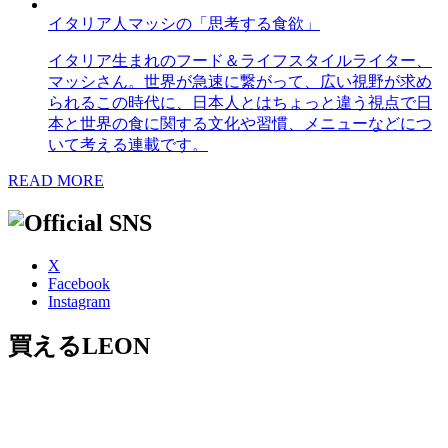
イタリア人マッシの「思考する食欲」
イタリア生まれのフード＆ライフスタイルライター、
マッシさん。世界が急速に繋がって、広い視野が求め
られるこの時代に、日本人とはちょっと違う視点で日
本と世界の食に関する文化や習慣、メニューなどにつ
いて考える連載です。
READ MORE
X
Facebook
Instagram
買えるLEON