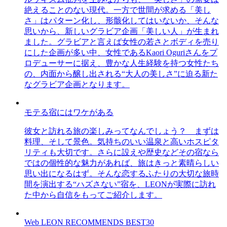
絶えることのない現代。一方で世間が求める「美し
さ」はパターン化し、形骸化してはいないか、そんな
思いから、新しいグラビア企画「美しい人」が生まれ
ました。グラビアと言えば女性の若さとボディを売り
にした企画が多い中、女性であるKaori Oguriさんをプ
ロデューサーに据え、豊かな人生経験を持つ女性たち
の、内面から醸し出される“大人の美しさ”に迫る新た
なグラビア企画となります。
モテる宿にはワケがある
彼女と訪れる旅の楽しみってなんでしょう？ まずは
料理、そして景色。気持ちのいい温泉と高いホスピタ
リティも大切です。さらに設えや歴史などその宿なら
ではの個性的な魅力があれば、旅はきっと素晴らしい
思い出になるはず。そんな恋するふたりの大切な旅時
間を演出する“ハズさない”宿を、LEONが実際に訪れ
た中から自信をもってご紹介します。
Web LEON RECOMMENDS BEST30