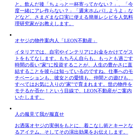
と。飲んだ後「ちょっと一杯寄ってかない？」、「今
度一緒にアレ作らない？」「週末ホムパしようよ」な
どなど、さまざまな口実に使える簡単レシピを人気料
理研究家がお教えします。
オヤジの物件案内人「LEON不動産」
イタリアでは、自宅やインテリアにお金をかけてゲス
トをもてなします。もちろん自らも。もっとも過ごす
時間の長い”家”に投資することが、人生の豊かさに直
結することを彼らは知っているのですね。仕事へのモ
チベーションも、彼女との愛情も、仲間との遊びも、
すべてはお気に入りの”家”で育まれます。世の物件を
モテるか否か！という目線で、LEON不動産がご案内
いたします。
人の服見て我が服直せ
お洒落オヤジの実例をもとに、着こなし術とキーとな
るアイテム、そしてその演出効果をお伝えします。