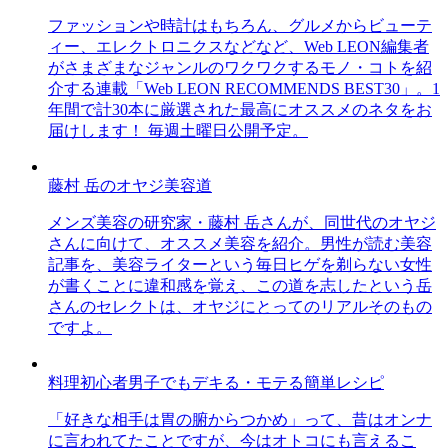
ファッションや時計はもちろん、グルメからビューテ
ィー、エレクトロニクスなどなど、Web LEON編集者
がさまざまなジャンルのワクワクするモノ・コトを紹
介する連載「Web LEON RECOMMENDS BEST30」。1
年間で計30本に厳選された最高にオススメのネタをお
届けします！ 毎週土曜日公開予定。
藤村 岳のオヤジ美容道
メンズ美容の研究家・藤村 岳さんが、同世代のオヤジ
さんに向けて、オススメ美容を紹介。男性が読む美容
記事を、美容ライターという毎日ヒゲを剃らない女性
が書くことに違和感を覚え、この道を志したという岳
さんのセレクトは、オヤジにとってのリアルそのもの
ですよ。
料理初心者男子でもデキる・モテる簡単レシピ
「好きな相手は胃の腑からつかめ」って、昔はオンナ
に言われてたことですが、今はオトコにも言えるこ