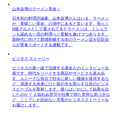
山本益博のラーメン革命！
日本初の料理評論家、山本益博さんはいま、ラーメン
が「美味しい革命」の渦中にあると言います。長らく
B級グルメとして愛されてきたラーメンは、ミシュラ
ンも認める一流の料理へと変貌を遂げつつあります。
新時代に向けて群雄割拠する街のラーメン店を巨匠自
らが実食リポートする連載です。
ビジネス ストーリー
ビジネスの第一線で活躍する著名人のインタビュー企
画です。時代をリードする商品やサービスを産み出
す、ユニークな視点で社会に新しい価値を提供するな
ど、混迷する未来にひと筋の光を照らす注目のビジネ
スピープルを取材します。彼らはいかにして結果を出
したのか？ 人知れぬ苦労や仕事で得た意外な気づきな
ど、ここでしか読めない充実のビジネスストーリーを
お届けします。