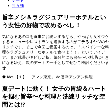
デート
担々麺
旨辛メシ＆ラグジュアリーホテルとい
う女性の好物で攻めるべし！
気になるあのコを食事にお誘いするなら、やっぱり女性ウケ
するメニューやレストランを選択するのがモテるオヤジのヤ
リクチです。そこで今回ご提案するのは、「スパイシーな料
理をラグジュアリーなホテルで食べよう！」というアイデ
ア。まだ残暑がキビしい折、気分的にも旨辛〜い料理は引き
になるゆえ、次のデートの一手としてぜひご検討くださいま
せ！
◆ Idea 【１】 「アマン東京」 de 旨辛アジアン料理
夏デートに効く！ 女子の胃袋＆ハート
を掴む旨辛〜な料理と洗練リッチな空
間とは!?