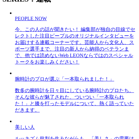
PEOPLE NOW
今、この人の話が聞きたい！ 編集部が独自の目線でセ
レクトした注目ピープルのオリジナルインタビューを
お届けする連載コーナーです。芸能人から文化人、ス
ポーツ選手まで、注目の新人から納得のベテランま
で、他では読めないWeb LEONならではのスペシャル
トークをお楽しみください！
腕時計のプロが選ぶ「一本取られました！」
数多の腕時計を日々目にしている腕時計のプロたち。
そんな彼らが魅了された、ついつい「一本取られ
た！」と膝を打ったモデルについて、熱く語っていた
だきます。
美しい人
ルッキズム批判を生みながらも、「美しさ」の需要は