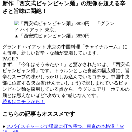
新作「西安式ビャンビャン麺」の想像を超える辛
さと旨味に悶絶！
▲「西安式ビャンビャン麺」3850円
グランド ハイアット 東京の中国料理「チャイナルーム」に
も毎年、新しい旨辛～な麺が登場しています。
PAGE 7
まず、「今年はそう来たか！」と驚かされたのは、「西安式
ビャンビャン麺」です。トゥルンとした食感の幅広麺に、旨
辛なスープの味がしっかりしみ込んでいるコチラ。中国中央
部に位置する陝西省(せんせいしょう)で親しまれているビャ
ンビャン麺を採用している点から、ラグジュアリーホテルの
麺とは思えないほど“攻めてる”感じなんです。
続きはコチラから！
こちらの記事もオススメです
●
スパイスチャージで猛暑に打ち勝つ、東京の本格派「火