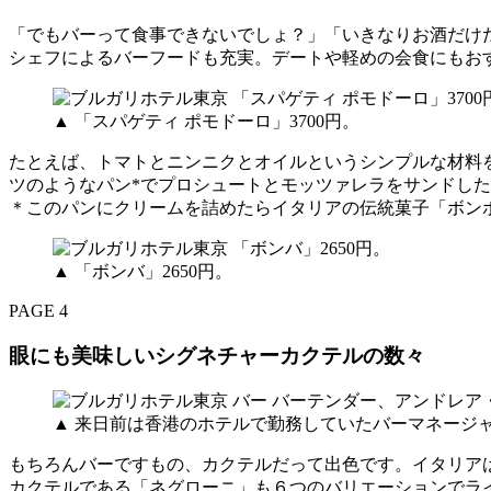
「でもバーって食事できないでしょ？」「いきなりお酒だけだ
シェフによるバーフードも充実。デートや軽めの会食にもお
▲ 「スパゲティ ポモドーロ」3700円。
たとえば、トマトとニンニクとオイルというシンプルな材料
ツのようなパン*でプロシュートとモッツァレラをサンドし
＊このパンにクリームを詰めたらイタリアの伝統菓子「ボン
▲ 「ボンバ」2650円。
PAGE 4
眼にも美味しいシグネチャーカクテルの数々
▲ 来日前は香港のホテルで勤務していたバーマネージ
もちろんバーですもの、カクテルだって出色です。イタリア
カクテルである「ネグローニ」も６つのバリエーションでラ