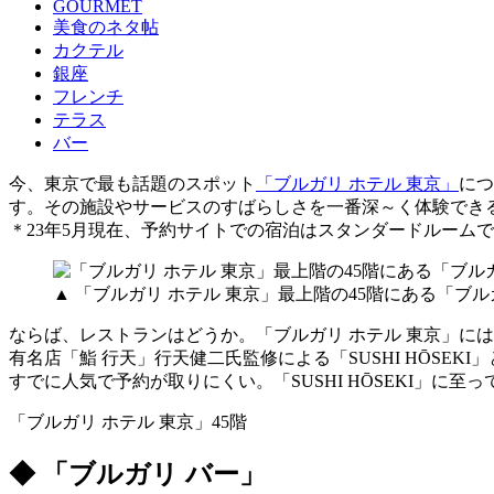
GOURMET
美食のネタ帖
カクテル
銀座
フレンチ
テラス
バー
今、東京で最も話題のスポット
「ブルガリ ホテル 東京」
につ
す。その施設やサービスのすばらしさを一番深～く体験でき
＊23年5月現在、予約サイトでの宿泊はスタンダードルームで
▲ 「ブルガリ ホテル 東京」最上階の45階にある「ブル
ならば、レストランはどうか。「ブルガリ ホテル 東京」に
有名店「鮨 行天」行天健二氏監修による「SUSHI HŌS
すでに人気で予約が取りにくい。「SUSHI HŌSEKI」
「ブルガリ ホテル 東京」45階
◆ 「ブルガリ バー」