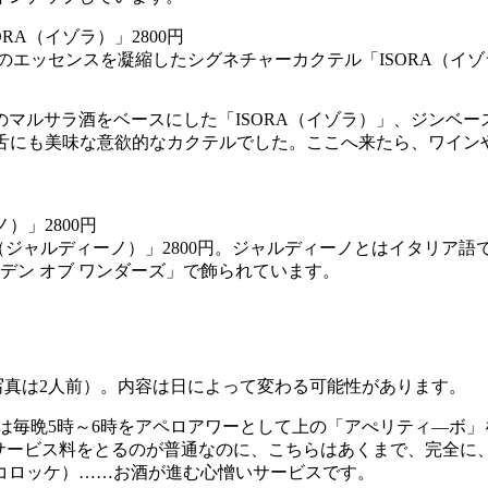
エッセンスを凝縮したシグネチャーカクテル「ISORA（イゾラ
マルサラ酒をベースにした「ISORA（イゾラ）」、ジンベ
にも舌にも美味な意欲的なカクテルでした。ここへ来たら、ワイ
NO（ジャルディーノ）」2800円。ジャルディーノとはイタリ
デン オブ ワンダーズ」で飾られています。
（写真は2人前）。内容は日によって変わる可能性があります。
は毎晩5時～6時をアペロアワーとして上の「アぺリティ―ボ
てサービス料をとるのが普通なのに、こちらはあくまで、完全に
コロッケ）……お酒が進む心憎いサービスです。