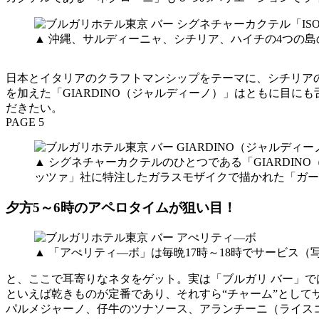
▲ 沖縄、サルディーニャ、シチリア、ハイチの4つの島の
日本とイタリアのクラフトマンシップをテーマに、シチリアの
を加えた「GIARDINO（ジャルディーノ）」はともに目
だきたい。
PAGE 5
▲ シグネチャーカクテルのひとつである「GIARDI
ッツァ」社に特注したガラスモザイクで描かれた「ガー
夕方5～6時のアペロタイムが狙い目！
▲ 「アぺリティ―ボ」は毎晩17時～18時でサービス
と、ここで耳寄りなネタをゲット。実は「ブルガリ バー」で
といえば乾きものが定番であり、それすら“チャーム”とし
パルメジャーノ、仔牛のツナソース、アランチーニ（ライス