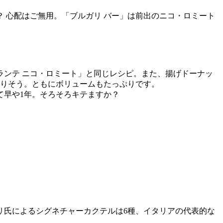
 心配はご無用。「ブルガリ バー」は前出のニコ・ロミート
ンテ ニコ・ロミート」と同じレシピ。また、揚げドーナッ
なりそう。ともにボリュームもたっぷりです。
て早や1年。そろそろキテますか？
リ氏によるシグネチャーカクテルは6種、イタリアの代表的な