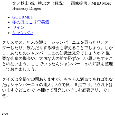
文／秋山 都、柳忠之（解説） 画像提供／MHD Moët
Hennessy Diageo
GOURMET
冬のほっこり♡美酒
ワイン
シャンパン
クリスマス、年末を迎え、シャンパーニュを買ったり、オー
ダーしたり、飲んだりする機会も増えることでしょう。しか
し、あなたのシャンパーニュの知識は充分でしょうか？ 重
要な会食の機会や、大切な人の前で恥ずかしい思いをするこ
とのないよう、ここでいったんシャンパーニュの知識を整理
しておきましょう。
クイズは全部で10問ありますが、もちろん満点であればあな
たはシャンパーニュの達人。8点で良、６点で可。5点以下は
いますぐどこかで1本開けて研究にいそしむ必要アリ、です
ぞ。
Q1