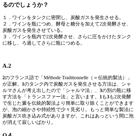
るのでしょうか？
１．ワインをタンクに密閉し、炭酸ガスを発生させる。
２．ワインを瓶につめ、酵母と糖分を加えて2次発酵させ、
炭酸ガスを発生させている。
３．ワインを瓶内で2次発酵させ、さらに圧をかけたタンク
に移し、ろ過してさらに瓶につめる。
A.2
2
のフランス語で「Méthode Traditionnelle（＝伝統的製法）」
が正解。
1
のタンク内で炭酸ガスを発生させる方法は、シャ
ルマさんが考え出したので「シャルマ法」、
3
の別の瓶に移
す方法を「トランスファー法」と言います。
1
も
3
も2次発酵
で生じた澱を伝統的製法より簡単に取り除くことができます
が、泡の細かさや持続性で少々見劣り。もっと簡単な製法に
炭酸ガス吹き込み式がありますが、これはあっという間に泡
が消えて寂しいばかり。
Q４