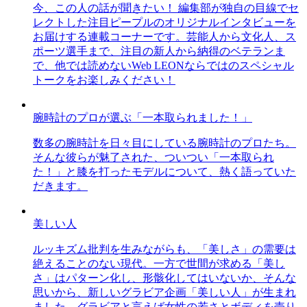
今、この人の話が聞きたい！ 編集部が独自の目線でセ
レクトした注目ピープルのオリジナルインタビューを
お届けする連載コーナーです。芸能人から文化人、ス
ポーツ選手まで、注目の新人から納得のベテランま
で、他では読めないWeb LEONならではのスペシャル
トークをお楽しみください！
腕時計のプロが選ぶ「一本取られました！」
数多の腕時計を日々目にしている腕時計のプロたち。
そんな彼らが魅了された、ついつい「一本取られ
た！」と膝を打ったモデルについて、熱く語っていた
だきます。
美しい人
ルッキズム批判を生みながらも、「美しさ」の需要は
絶えることのない現代。一方で世間が求める「美し
さ」はパターン化し、形骸化してはいないか、そんな
思いから、新しいグラビア企画「美しい人」が生まれ
ました。グラビアと言えば女性の若さとボディを売り