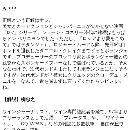
A.???
正解という正解はナシ。
美女とカーアクションとシャンパーニュが欠かせない映画
「007」シリーズ。ショーン・コネリー時代の銘柄はもっぱ
らドン ペリニヨンでした（ただし、『ロシアより愛をこめ
て』ではテタンジェ）。ロジャー・ムーア以降、先日6代目
ボンドを退役したダニエル・クレイグまでずっとボランジェ
です。プロデューサーのブロッコリ家とボランジェ一族との
親交からスポンサードフィーなしで選ばれているとか。そん
ななわけで、次代ボンドもまたしてもボランジェになりそう
ですが、次代ボンドが「彼女にクリュッグのクロ・デュ・メ
ニルを」なんて、舌を噛まずに言ってくれたらシビレます
ね。
【解説】柳忠之
ワインジャーナリスト。ワイン専門誌記者を経て、97年より
フリーランスとして活躍。 「ブルータス」や、「ワイナー
ト」、「GQ JAPAN」などの雑誌に多数執筆。 自由が丘ワ
インスクール講師。