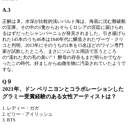
A.3
正解は
３
。水深が比較的浅いバルト海は、海底に沈む難破船
の宝庫。その中の1隻からおそらくロシアの宮廷に届けられ
るはずだったシャンパーニュが発見されました。引き揚げら
れた145本のうち46本は1840年代に醸造されたヴーヴ・クリ
コと判明。2013年にそのうちの1本を15名ほどのワイン専門
家が試飲したところ、まさにソムリエ用語で言うところ
の“濡れた犬の毛の臭い”！ 酵母の存在もまだ明らかでなか
ったこの時代、好ましからぬ微生物に汚染されていたようで
すな。
Q９
2021年、ドン ペリニヨンとコラボレーションした
グラミー受賞経験のある女性アーティストは？
1. レディー・ガガ
2. ビリー・アイリッシュ
3. BTS