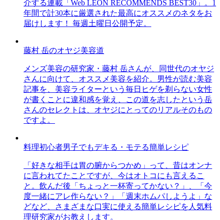
介する連載「Web LEON RECOMMENDS BEST30」。1
年間で計30本に厳選された最高にオススメのネタをお
届けします！ 毎週土曜日公開予定。
藤村 岳のオヤジ美容道
メンズ美容の研究家・藤村 岳さんが、同世代のオヤジ
さんに向けて、オススメ美容を紹介。男性が読む美容
記事を、美容ライターという毎日ヒゲを剃らない女性
が書くことに違和感を覚え、この道を志したという岳
さんのセレクトは、オヤジにとってのリアルそのもの
ですよ。
料理初心者男子でもデキる・モテる簡単レシピ
「好きな相手は胃の腑からつかめ」って、昔はオンナ
に言われてたことですが、今はオトコにも言えるこ
と。飲んだ後「ちょっと一杯寄ってかない？」、「今
度一緒にアレ作らない？」「週末ホムパしようよ」な
どなど、さまざまな口実に使える簡単レシピを人気料
理研究家がお教えします。