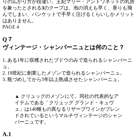
りの広がり方が段違い。王妃マリー・アントワネットの乳房
を象ったとされる
3
のクープは、泡の消えも早く、香りも飛
んでしまい、バンケットで手早く注げるくらいしかメリット
はありません。
PAGE 4
Q７
ヴィンテージ・シャンパーニュとは何のこと？
1. ある1年に収穫されたブドウのみで造られるシャンパーニ
ュ。
2. 19世紀に創業したメゾンで造られるシャンパーニュ。
3. 瓶づめしてから5年以上熟成させたシャンパーニュ。
▲ クリュッグのメゾンにて。同社の代表的なア
イテムである「クリュッグ グランド・キュヴ
ェ」は140種もの異なるリザーブワインがブレン
ドされているというマルチヴィンテージのシャン
パーニュです。
A.1