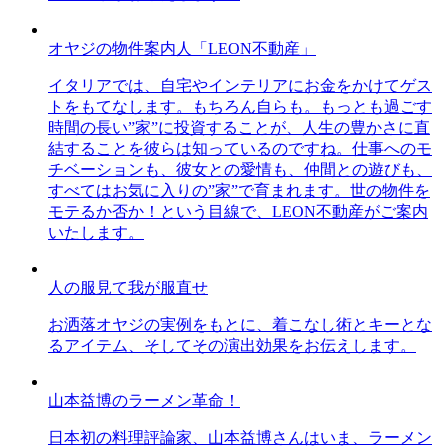
オヤジの物件案内人「LEON不動産」
イタリアでは、自宅やインテリアにお金をかけてゲス
トをもてなします。もちろん自らも。もっとも過ごす
時間の長い”家”に投資することが、人生の豊かさに直
結することを彼らは知っているのですね。仕事へのモ
チベーションも、彼女との愛情も、仲間との遊びも、
すべてはお気に入りの”家”で育まれます。世の物件を
モテるか否か！という目線で、LEON不動産がご案内
いたします。
人の服見て我が服直せ
お洒落オヤジの実例をもとに、着こなし術とキーとな
るアイテム、そしてその演出効果をお伝えします。
山本益博のラーメン革命！
日本初の料理評論家、山本益博さんはいま、ラーメン