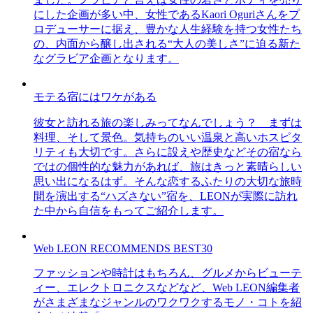
にした企画が多い中、女性であるKaori Oguriさんをプ
ロデューサーに据え、豊かな人生経験を持つ女性たち
の、内面から醸し出される“大人の美しさ”に迫る新た
なグラビア企画となります。
モテる宿にはワケがある
彼女と訪れる旅の楽しみってなんでしょう？ まずは
料理、そして景色。気持ちのいい温泉と高いホスピタ
リティも大切です。さらに設えや歴史などその宿なら
ではの個性的な魅力があれば、旅はきっと素晴らしい
思い出になるはず。そんな恋するふたりの大切な旅時
間を演出する“ハズさない”宿を、LEONが実際に訪れ
た中から自信をもってご紹介します。
Web LEON RECOMMENDS BEST30
ファッションや時計はもちろん、グルメからビューテ
ィー、エレクトロニクスなどなど、Web LEON編集者
がさまざまなジャンルのワクワクするモノ・コトを紹