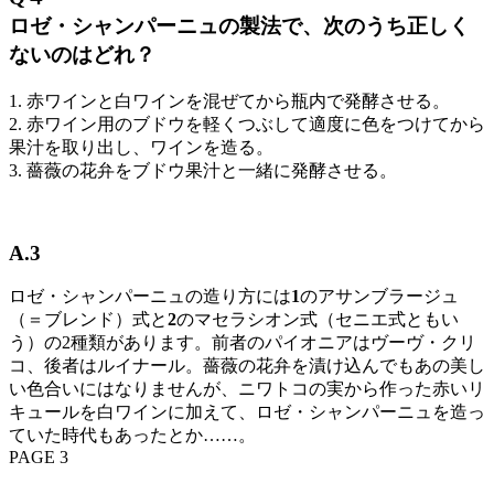
ロゼ・シャンパーニュの製法で、次のうち正しく
ないのはどれ？
1. 赤ワインと白ワインを混ぜてから瓶内で発酵させる。
2. 赤ワイン用のブドウを軽くつぶして適度に色をつけてから
果汁を取り出し、ワインを造る。
3. 薔薇の花弁をブドウ果汁と一緒に発酵させる。
A.3
ロゼ・シャンパーニュの造り方には
1
のアサンブラージュ
（＝ブレンド）式と
2
のマセラシオン式（セニエ式ともい
う）の2種類があります。前者のパイオニアはヴーヴ・クリ
コ、後者はルイナール。薔薇の花弁を漬け込んでもあの美し
い色合いにはなりませんが、ニワトコの実から作った赤いリ
キュールを白ワインに加えて、ロゼ・シャンパーニュを造っ
ていた時代もあったとか……。
PAGE 3