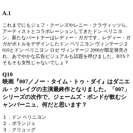
A.1
これまでにもジェフ・クーンズやレニー・クラヴィッツら、
アーティストとコラボレーションしてきたドン ペリニヨ
ン。新たなパートナーはレディー・ガガです。レディー・ガ
ガがボトルをデザインしたドン ペリニヨン ヴィンテージ２
010とドン ペリニヨン ロゼ ヴィンテージ 2006が限定発売さ
れ、あでやかな広告ビジュアルも話題を呼びました。BTS？
そもそも女性じゃないでしょ？
Q10
映画『007／ノー・タイム・トゥ・ダイ』はダニエ
ル・クレイグの主演最終作となりました。「007」
シリーズの次作で、ジェームズ・ボンドが飲むシ
ャンパーニュ、何だと思います？
１．ドン ペリニヨン
２．ボランジェ
３．クリュッグ