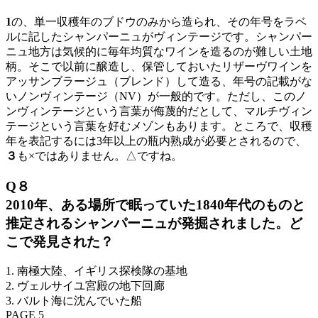
1
の、単一収穫年のブドウのみから造られ、その年号をラベ
ルに記したシャンパーニュがヴィンテージです。シャンパー
ニュ地方は気候的に毎年均質なワインを造るのが難しい土地
柄。そこで以前に醸造し、保管しておいたリザーヴワインを
アッサンブラージュ（ブレンド）して造る、年号の記載がな
いノンヴィンテージ（NV）が一般的です。ただし、このノ
ンヴィンテージという言葉が侮蔑的だとして、マルチヴィン
テージという言葉を好むメゾンもあります。ところで、収穫
年を表記するには3年以上の瓶内熟成が必要とされるので、
３
も×ではありません。△ですね。
Q８
2010年、ある場所で眠っていた1840年代のものと
推定されるシャンパーニュが発掘されました。ど
こで発見された？
1. 南極大陸、イギリス探検隊の基地
2. ヴェルサイユ宮殿の地下回廊
3. バルト海に沈んでいた船
PAGE 5