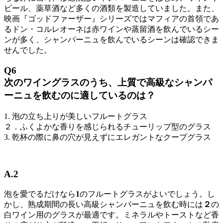
ビール、薬草酒など多くの酒類を製造していました。また、
映画『ゴッドファーザー』シリーズではマフィアの首領であ
るドン・コルレオーネは赤ワインや蒸留酒を飲んでいるシー
ンが多く、シャンパーニュを飲んでいるシーンは確認できま
せんでした。
Q6
次のワイングラスのうち、上質で高級なシャンパ
ーニュを飲むのに適しているのは？
1. 泡の立ち上りが美しいフルートグラス
２．ふくよかな香りを感じられるチューリップ型のグラス
3. 乾杯の際に鼻の穴が見えずにエレガントなクープグラス
A.2
泡を愛でるだけなら
1
のフルートグラスがよいでしょう。し
かし、熟成期間の長い高級シャンパーニュを飲む時には
２
の
白ワイン用のグラスが最適です。ミネラルやトーストなど香