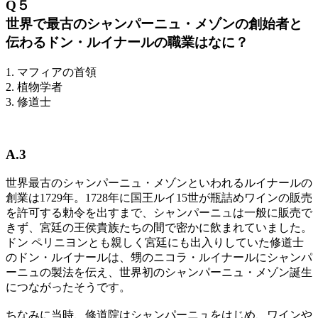
Q５
世界で最古のシャンパーニュ・メゾンの創始者と
伝わるドン・ルイナールの職業はなに？
1. マフィアの首領
2. 植物学者
3. 修道士
A.3
世界最古のシャンパーニュ・メゾンといわれるルイナールの
創業は1729年。1728年に国王ルイ15世が瓶詰めワインの販売
を許可する勅令を出すまで、シャンパーニュは一般に販売で
きず、宮廷の王侯貴族たちの間で密かに飲まれていました。
ドン ペリニヨンとも親しく宮廷にも出入りしていた修道士
のドン・ルイナールは、甥のニコラ・ルイナールにシャンパ
ーニュの製法を伝え、世界初のシャンパーニュ・メゾン誕生
につながったそうです。
ちなみに当時、修道院はシャンパーニュをはじめ、ワインや