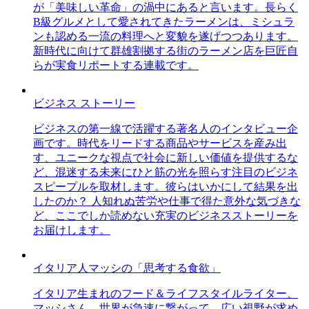
が「美味しい革命」の渦中にあると言います。長らく
B級グルメとして愛されてきたラーメンは、ミシュラ
ンも認める一流の料理へと変貌を遂げつつあります。
新時代に向けて群雄割拠する街のラーメン店を巨匠自
らが実食リポートする連載です。
ビジネス ストーリー
ビジネスの第一線で活躍する著名人のインタビュー企
画です。時代をリードする商品やサービスを産み出
す、ユニークな視点で社会に新しい価値を提供するな
ど、混迷する未来にひと筋の光を照らす注目のビジネ
スピープルを取材します。彼らはいかにして結果を出
したのか？ 人知れぬ苦労や仕事で得た意外な気づきな
ど、ここでしか読めない充実のビジネスストーリーを
お届けします。
イタリア人マッシの「思考する食欲」
イタリア生まれのフード＆ライフスタイルライター、
マッシさん。世界が急速に繋がって、広い視野が求め