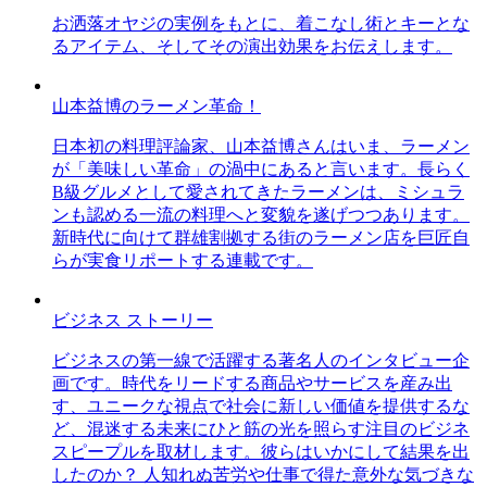
お洒落オヤジの実例をもとに、着こなし術とキーとな
るアイテム、そしてその演出効果をお伝えします。
山本益博のラーメン革命！
日本初の料理評論家、山本益博さんはいま、ラーメン
が「美味しい革命」の渦中にあると言います。長らく
B級グルメとして愛されてきたラーメンは、ミシュラ
ンも認める一流の料理へと変貌を遂げつつあります。
新時代に向けて群雄割拠する街のラーメン店を巨匠自
らが実食リポートする連載です。
ビジネス ストーリー
ビジネスの第一線で活躍する著名人のインタビュー企
画です。時代をリードする商品やサービスを産み出
す、ユニークな視点で社会に新しい価値を提供するな
ど、混迷する未来にひと筋の光を照らす注目のビジネ
スピープルを取材します。彼らはいかにして結果を出
したのか？ 人知れぬ苦労や仕事で得た意外な気づきな