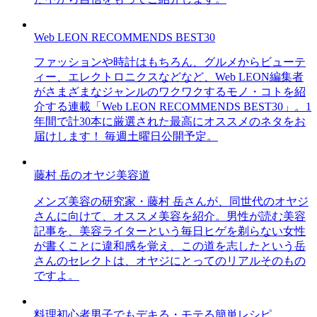
Web LEON RECOMMENDS BEST30
ファッションや時計はもちろん、グルメからビューテ
ィー、エレクトロニクスなどなど、Web LEON編集者
がさまざまなジャンルのワクワクするモノ・コトを紹
介する連載「Web LEON RECOMMENDS BEST30」。1
年間で計30本に厳選された最高にオススメのネタをお
届けします！ 毎週土曜日公開予定。
藤村 岳のオヤジ美容道
メンズ美容の研究家・藤村 岳さんが、同世代のオヤジ
さんに向けて、オススメ美容を紹介。男性が読む美容
記事を、美容ライターという毎日ヒゲを剃らない女性
が書くことに違和感を覚え、この道を志したという岳
さんのセレクトは、オヤジにとってのリアルそのもの
ですよ。
料理初心者男子でもデキる・モテる簡単レシピ