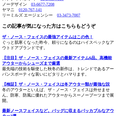
ノーデザイン
03-6677-7208
ヤマニ
0120-767-141
リーミルズ エージェンシー
03-3473-7007
この記事が気になった方はこちらもどうぞ
ザ・ノース・フェイスの最強アイテムはこの色！
ぐっと肌寒くなった昨今、頼りになるのはハイスペックなア
ウトドアブランドです。
【注目】ザ・ノース・フェイスの最新アイテム6品。高機能
アウターからシューズまで厳選
最先端の技術を駆使した秋冬の新作は、トレンドであるアー
バンスポーティな装いにピタリとハマります。
【検証】ザ・ノース・フェイスは冬アウター類が最強な説
冬のアウターといえば、ザ・ノース・フェイスは外せませ
ん。防寒、防風に優れたアウターからスーノーブーツまで展
開。
最新ノースフェイスなど。バッグに収まるパッカブルなアウ