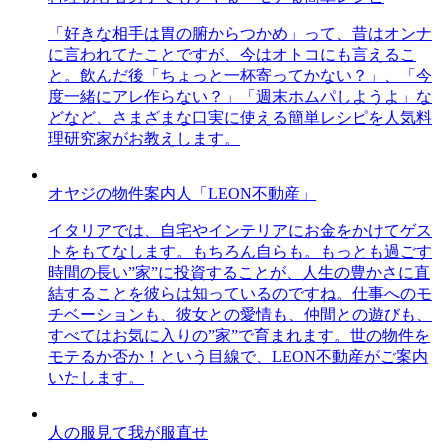
「好きな相手は胃の腑からつかめ」って、昔はオンナ
に言われてたことですが、今はオトコにも言えるこ
と。飲んだ後「ちょっと一杯寄ってかない？」、「今
度一緒にアレ作らない？」「週末ホムパしようよ」な
どなど、さまざまな口実に使える簡単レシピを人気料
理研究家がお教えします。
オヤジの物件案内人「LEON不動産」
イタリアでは、自宅やインテリアにお金をかけてゲス
トをもてなします。もちろん自らも。もっとも過ごす
時間の長い”家”に投資することが、人生の豊かさに直
結することを彼らは知っているのですね。仕事へのモ
チベーションも、彼女との愛情も、仲間との遊びも、
すべてはお気に入りの”家”で育まれます。世の物件を
モテるか否か！という目線で、LEON不動産がご案内
いたします。
人の服見て我が服直せ