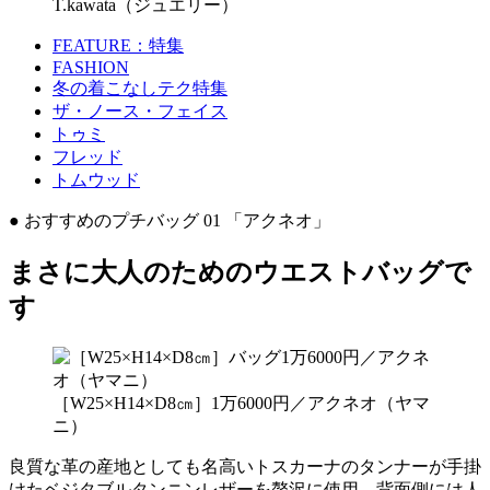
T.kawata（ジュエリー）
FEATURE：特集
FASHION
冬の着こなしテク特集
ザ・ノース・フェイス
トゥミ
フレッド
トムウッド
● おすすめのプチバッグ 01 「アクネオ」
まさに大人のためのウエストバッグで
す
［W25×H14×D8㎝］1万6000円／アクネオ（ヤマ
ニ）
良質な革の産地としても名高いトスカーナのタンナーが手掛
けたベジタブルタンニンレザーを贅沢に使用。背面側には人