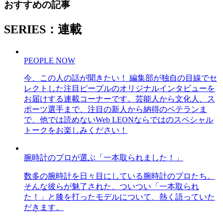
おすすめの記事
SERIES：連載
PEOPLE NOW
今、この人の話が聞きたい！ 編集部が独自の目線でセ
レクトした注目ピープルのオリジナルインタビューを
お届けする連載コーナーです。芸能人から文化人、ス
ポーツ選手まで、注目の新人から納得のベテランま
で、他では読めないWeb LEONならではのスペシャル
トークをお楽しみください！
腕時計のプロが選ぶ「一本取られました！」
数多の腕時計を日々目にしている腕時計のプロたち。
そんな彼らが魅了された、ついつい「一本取られ
た！」と膝を打ったモデルについて、熱く語っていた
だきます。