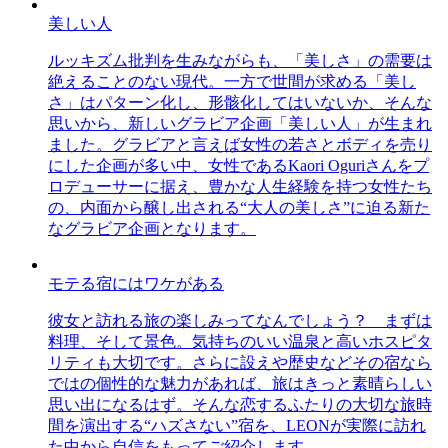
美しい人
ルッキズム批判を生みながらも、「美しさ」の需要は
絶えることのない現代。一方で世間が求める「美し
さ」はパターン化し、形骸化してはいないか、そんな
思いから、新しいグラビア企画「美しい人」が生まれ
ました。グラビアと言えば女性の若さとボディを売り
にした企画が多い中、女性であるKaori Oguriさんをプ
ロデューサーに据え、豊かな人生経験を持つ女性たち
の、内面から醸し出される“大人の美しさ”に迫る新た
なグラビア企画となります。
モテる宿にはワケがある
彼女と訪れる旅の楽しみってなんでしょう？ まずは
料理、そして景色。気持ちのいい温泉と高いホスピタ
リティも大切です。さらに設えや歴史などその宿なら
ではの個性的な魅力があれば、旅はきっと素晴らしい
思い出になるはず。そんな恋するふたりの大切な旅時
間を演出する“ハズさない”宿を、LEONが実際に訪れ
た中から自信をもってご紹介します。