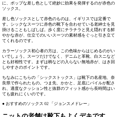
に、ポップな差し色として絶妙に効果を発揮するのが赤色の
ソックス。
差し色ソックスとして赤色のものは、イギリスでは定番で
す。シックなスーツに赤色の靴下を合わせている老紳士を見
掛けることもしばしば。歩く度にチラチラと見え隠れする鮮
やかな赤が、仕立てのいいスーツの素材感をぐっと引き立て
てくれるのです。
カラーソックス初心者の方は、この色味からはじめるのがい
いでしょう。スーツだけでなく、デニムと革靴、白スニなど
とも好相性です。まずは柄などの入らない無地赤が、はき回
しやすさのポイントです。
ちなみにこちらの「シックストックス」は靴下の名産地、奈
良県で作られたもの。つま先、かかと、足底にパイルが配さ
れ、適度なクッション性と抜群のフィット感から長時間はい
ても疲れにくいのです。
● おすすめのソックス 02 「ジョンスメドレー」
ニットの老舗は靴下もよくデキです