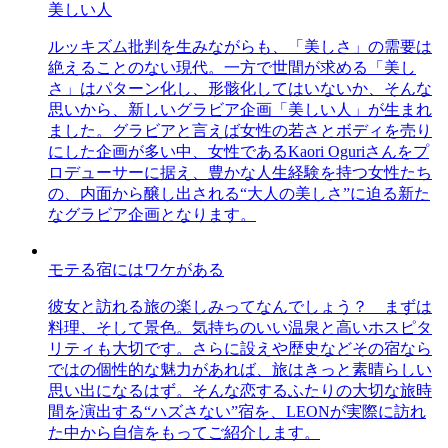
美しい人
ルッキズム批判を生みながらも、「美しさ」の需要は
絶えることのない現代。一方で世間が求める「美し
さ」はパターン化し、形骸化してはいないか、そんな
思いから、新しいグラビア企画「美しい人」が生まれ
ました。グラビアと言えば女性の若さとボディを売り
にした企画が多い中、女性であるKaori Oguriさんをプ
ロデューサーに据え、豊かな人生経験を持つ女性たち
の、内面から醸し出される“大人の美しさ”に迫る新た
なグラビア企画となります。
モテる宿にはワケがある
彼女と訪れる旅の楽しみってなんでしょう？ まずは
料理、そして景色。気持ちのいい温泉と高いホスピタ
リティも大切です。さらに設えや歴史などその宿なら
ではの個性的な魅力があれば、旅はきっと素晴らしい
思い出になるはず。そんな恋するふたりの大切な旅時
間を演出する“ハズさない”宿を、LEONが実際に訪れ
た中から自信をもってご紹介します。