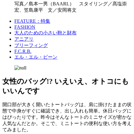
写真／島本一男（BAARL） スタイリング／髙塩崇
宏、笠島康平 文／安岡将文
FEATURE：特集
FASHION
大人のための小さい鞄と財布
アニアリ
ブリーフィング
F.C.R.B.
エル・エル・ビーン
女性のバッグ!? いえいえ、オトコにも
いいんです
開口部が大きく開いたトートバッグは、肩に掛けたままの状
態で中身がすぐに確認でき、出し入れも簡単。休日バッグに
はぴったりです。昨今はそんなトートのミニサイズが密かな
人気なんだとか。そこで、ミニトートの便利な使い方を考え
てみました。