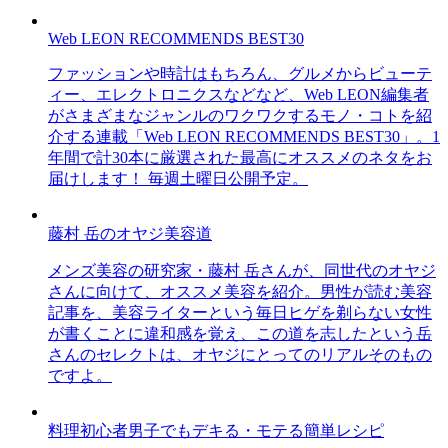
Web LEON RECOMMENDS BEST30
ファッションや時計はもちろん、グルメからビューテ
ィー、エレクトロニクスなどなど、Web LEON編集者
がさまざまなジャンルのワクワクするモノ・コトを紹
介する連載「Web LEON RECOMMENDS BEST30」。1
年間で計30本に厳選された最高にオススメのネタをお
届けします！ 毎週土曜日公開予定。
藤村 岳のオヤジ美容道
メンズ美容の研究家・藤村 岳さんが、同世代のオヤジ
さんに向けて、オススメ美容を紹介。男性が読む美容
記事を、美容ライターという毎日ヒゲを剃らない女性
が書くことに違和感を覚え、この道を志したという岳
さんのセレクトは、オヤジにとってのリアルそのもの
ですよ。
料理初心者男子でもデキる・モテる簡単レシピ