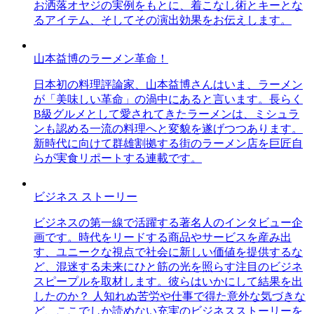
お洒落オヤジの実例をもとに、着こなし術とキーとな
るアイテム、そしてその演出効果をお伝えします。
山本益博のラーメン革命！
日本初の料理評論家、山本益博さんはいま、ラーメン
が「美味しい革命」の渦中にあると言います。長らく
B級グルメとして愛されてきたラーメンは、ミシュラ
ンも認める一流の料理へと変貌を遂げつつあります。
新時代に向けて群雄割拠する街のラーメン店を巨匠自
らが実食リポートする連載です。
ビジネス ストーリー
ビジネスの第一線で活躍する著名人のインタビュー企
画です。時代をリードする商品やサービスを産み出
す、ユニークな視点で社会に新しい価値を提供するな
ど、混迷する未来にひと筋の光を照らす注目のビジネ
スピープルを取材します。彼らはいかにして結果を出
したのか？ 人知れぬ苦労や仕事で得た意外な気づきな
ど、ここでしか読めない充実のビジネスストーリーを