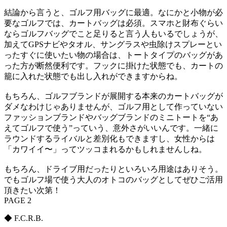
結論から言うと、ゴルフ用バッグに最適。なにかと小物が必
要なゴルフでは、カートバッグは必須。スマホと財布ぐらい
ならゴルフバッグでこと足りると言う人もいるでしょうが、
加えてGPSナビやタオル、サングラスや虫除けスプレーとい
ったすぐに使いたい物の場合は、トートタイプのバッグがあ
った方が断然便利です。フックに掛けた状態でも、カートの
籠に入れた状態でも出し入れができますからね。
もちろん、ゴルフブランドが展開する本来のカートバッグが
ダメなわけじゃありませんが、ゴルフ用として作っていない
ファッションブランドやバッグブランドのミニトートを“あ
えてゴルフで使う”っていう、意外さがいいんです。一緒に
ラウンドするライバルと差別化もできますし、女性からは
「カワイイ〜」ってツッコまれるかもしれませんしね。
もちろん、ドライブ用だったりといろいろ用途はありそう。
でもゴルフ場で使う大人のオトコのバッグとしてぜひご活用
頂きたい次第！
PAGE 2
◆ F.C.R.B.