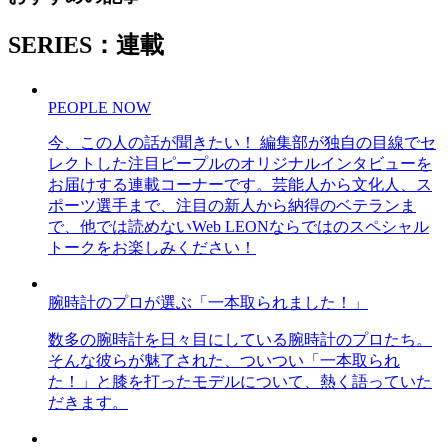
SERIES：連載
PEOPLE NOW
今、この人の話が聞きたい！ 編集部が独自の目線でセ
レクトした注目ピープルのオリジナルインタビューを
お届けする連載コーナーです。芸能人から文化人、ス
ポーツ選手まで、注目の新人から納得のベテランま
で、他では読めないWeb LEONならではのスペシャル
トークをお楽しみください！
腕時計のプロが選ぶ「一本取られました！」
数多の腕時計を日々目にしている腕時計のプロたち。
そんな彼らが魅了された、ついつい「一本取られ
た！」と膝を打ったモデルについて、熱く語っていた
だきます。