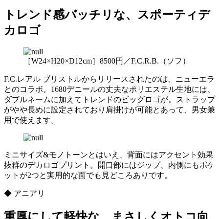
トレンド感バッチリな、スポーティデ
カロゴ
［W24×H20×D12cm］8500円／F.C.R.B.（ソフ）
F.C.レアル ブリストルからリリースされたのは、ニューエラ
とのコラボ。1680デニールの丈夫なポリエステル生地には、
ダブルネームに加えてトレンドのビッグロゴが。ストラップ
がやや長めに設定されており肩掛けが可能とあって、男女兼
用で使えます。
ミニサイズ&モノトーンとはいえ、背面にはアクセント効果
抜群のデカロゴプリント。開口部にはジップ、内側にもポケ
ットが2つと実用的な面でも見どころありです。
◆ アニアリ
重厚にして軽快な、まさしくオトコ向