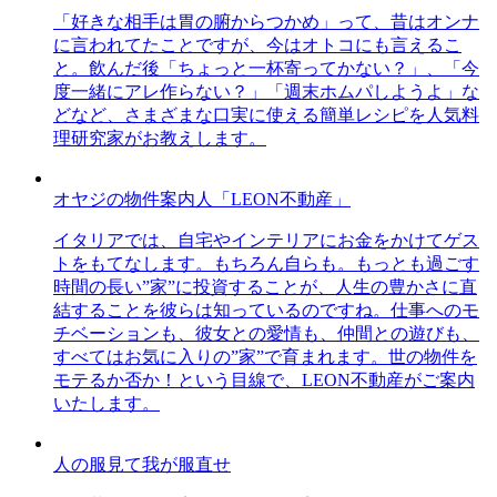
「好きな相手は胃の腑からつかめ」って、昔はオンナ
に言われてたことですが、今はオトコにも言えるこ
と。飲んだ後「ちょっと一杯寄ってかない？」、「今
度一緒にアレ作らない？」「週末ホムパしようよ」な
どなど、さまざまな口実に使える簡単レシピを人気料
理研究家がお教えします。
オヤジの物件案内人「LEON不動産」
イタリアでは、自宅やインテリアにお金をかけてゲス
トをもてなします。もちろん自らも。もっとも過ごす
時間の長い”家”に投資することが、人生の豊かさに直
結することを彼らは知っているのですね。仕事へのモ
チベーションも、彼女との愛情も、仲間との遊びも、
すべてはお気に入りの”家”で育まれます。世の物件を
モテるか否か！という目線で、LEON不動産がご案内
いたします。
人の服見て我が服直せ