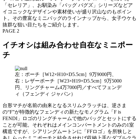
「セレリア」、お馴染み「バッグ バグズ」シリーズなどア
イコニックなデザインや素材使いが盛り沢山なのもポイン
ト。その豊富なミニバッグのラインナップから、女子ウケも
抜群な狙い目たちをご紹介します。
PAGE 2
イチオシは組み合わせ自在なミニポー
チ
左：ポーチ［W12×H10×D5.5cm］9万9000円、
右：レザーポーチ［W23×H19×D5.5cm］9万5000
円、リングチャーム4万7000円／すべてフェンデ
ィ（フェンディ ジャパン）
台形マチが名前の由来となるスリムクラッチは、逆さま
の“F”が特徴的なフェンディの新たなモノグラム「F is
FENDI」ロゴのリングチャームで他のバッグとセットにする
ことが可能。それぞれはメインコンパートメントのみの1室
構造ですが、シアリングムートンに「FFロゴ」を所狭しと
あしらったミニポーチと結合させれば収納上手なダブルクラ