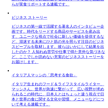
らが実食リポートする連載です。
ビジネス ストーリー
ビジネスの第一線で活躍する著名人のインタビュー企
画です。時代をリードする商品やサービスを産み出
す、ユニークな視点で社会に新しい価値を提供するな
ど、混迷する未来にひと筋の光を照らす注目のビジネ
スピープルを取材します。彼らはいかにして結果を出
したのか？ 人知れぬ苦労や仕事で得た意外な気づきな
ど、ここでしか読めない充実のビジネスストーリーを
お届けします。
イタリア人マッシの「思考する食欲」
イタリア生まれのフード＆ライフスタイルライター、
マッシさん。世界が急速に繋がって、広い視野が求め
られるこの時代に、日本人とはちょっと違う視点で日
本と世界の食に関する文化や習慣、メニューなどにつ
いて考える連載です。