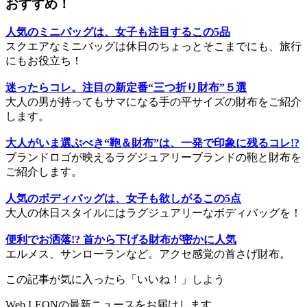
おすすめ！
人気のミニバッグは、女子も注目するこの5品
スクエアなミニバッグは休日のちょっとそこまでにも、旅行
にもお役立ち！
迷ったらコレ。注目の新定番“三つ折り財布”５選
大人の男が持ってもサマになる手の平サイズの財布をご紹介
します。
大人がいま選ぶべき“鞄＆財布”は、一発で印象に残るコレ!?
ブランドロゴが映えるラグジュアリーブランドの鞄と財布を
ご紹介します。
人気のボディバッグは、女子も欲しがるこの5点
大人の休日スタイルにはラグジュアリーなボディバッグを！
便利でお洒落!? 首から下げる財布が密かに人気
エルメス、サンローランなど。アクセ感覚の首さげ財布。
この記事が気に入ったら「いいね！」しよう
Web LEONの最新ニュースをお届けします。