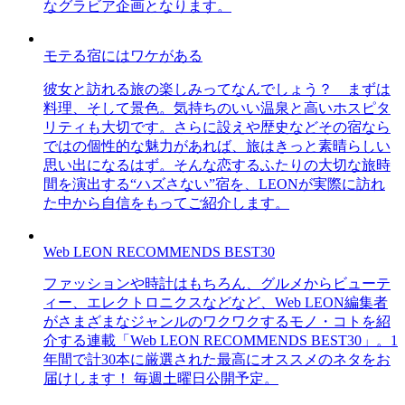
なグラビア企画となります。
モテる宿にはワケがある
彼女と訪れる旅の楽しみってなんでしょう？ まずは
料理、そして景色。気持ちのいい温泉と高いホスピタ
リティも大切です。さらに設えや歴史などその宿なら
ではの個性的な魅力があれば、旅はきっと素晴らしい
思い出になるはず。そんな恋するふたりの大切な旅時
間を演出する“ハズさない”宿を、LEONが実際に訪れ
た中から自信をもってご紹介します。
Web LEON RECOMMENDS BEST30
ファッションや時計はもちろん、グルメからビューテ
ィー、エレクトロニクスなどなど、Web LEON編集者
がさまざまなジャンルのワクワクするモノ・コトを紹
介する連載「Web LEON RECOMMENDS BEST30」。1
年間で計30本に厳選された最高にオススメのネタをお
届けします！ 毎週土曜日公開予定。