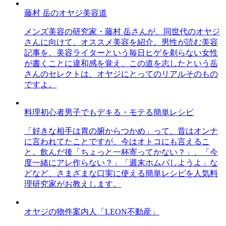
藤村 岳のオヤジ美容道
メンズ美容の研究家・藤村 岳さんが、同世代のオヤジ
さんに向けて、オススメ美容を紹介。男性が読む美容
記事を、美容ライターという毎日ヒゲを剃らない女性
が書くことに違和感を覚え、この道を志したという岳
さんのセレクトは、オヤジにとってのリアルそのもの
ですよ。
料理初心者男子でもデキる・モテる簡単レシピ
「好きな相手は胃の腑からつかめ」って、昔はオンナ
に言われてたことですが、今はオトコにも言えるこ
と。飲んだ後「ちょっと一杯寄ってかない？」、「今
度一緒にアレ作らない？」「週末ホムパしようよ」な
どなど、さまざまな口実に使える簡単レシピを人気料
理研究家がお教えします。
オヤジの物件案内人「LEON不動産」