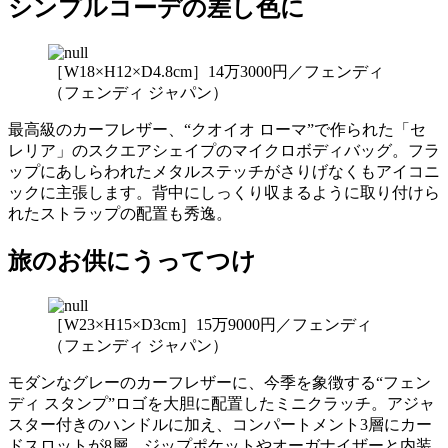
シンプルコーデの差し色に
［W18×H12×D4.8cm］14万3000円／フェンディ
（フェンディ ジャパン）
最高級のカーフレザー、“クオイオ ローマ”で作られた「セ
レリア」のスクエアシェイプのマイクロボディバッグ。フラ
ップにあしらわれたメタルステッチがさりげなくもアイコニ
ックに主張します。背中にしっくり収まるように取り付けら
れたストラップの配置も秀逸。
旅のお供にうってつけ
［W23×H15×D3cm］15万9000円／フェンディ
（フェンディ ジャパン）
モダンなグレーのカーフレザーに、今季を象徴する“フェン
ディ スタンプ”ロゴを大胆に配置したミニクラッチ。アジャ
スター付きのハンドルに加え、コンパートメント3層にカー
ドスロットが8層、ジップポケットやオーガナイザーと内装