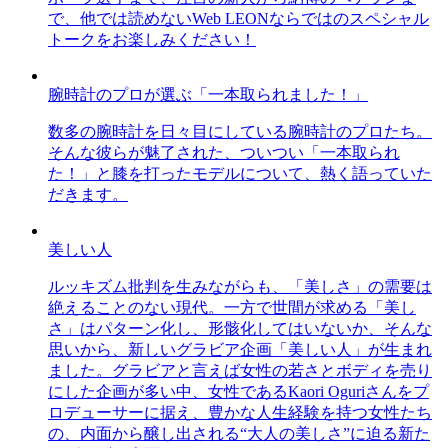
で、他では読めないWeb LEONならではのスペシャル
トークをお楽しみください！
腕時計のプロが選ぶ「一本取られました！」
数多の腕時計を日々目にしている腕時計のプロたち。
そんな彼らが魅了された、ついつい「一本取られ
た！」と膝を打ったモデルについて、熱く語っていた
だきます。
美しい人
ルッキズム批判を生みながらも、「美しさ」の需要は
絶えることのない現代。一方で世間が求める「美し
さ」はパターン化し、形骸化してはいないか、そんな
思いから、新しいグラビア企画「美しい人」が生まれ
ました。グラビアと言えば女性の若さとボディを売り
にした企画が多い中、女性であるKaori Oguriさんをプ
ロデューサーに据え、豊かな人生経験を持つ女性たち
の、内面から醸し出される“大人の美しさ”に迫る新た