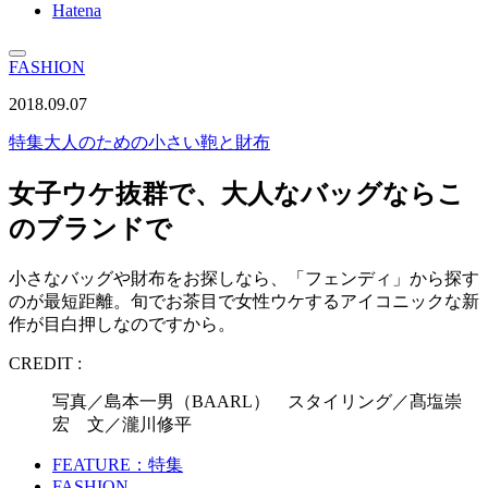
Hatena
FASHION
2018.09.07
特集
大人のための小さい鞄と財布
女子ウケ抜群で、大人なバッグならこ
のブランドで
小さなバッグや財布をお探しなら、「フェンディ」から探す
のが最短距離。旬でお茶目で女性ウケするアイコニックな新
作が目白押しなのですから。
CREDIT :
写真／島本一男（BAARL） スタイリング／髙塩崇
宏 文／瀧川修平
FEATURE：特集
FASHION