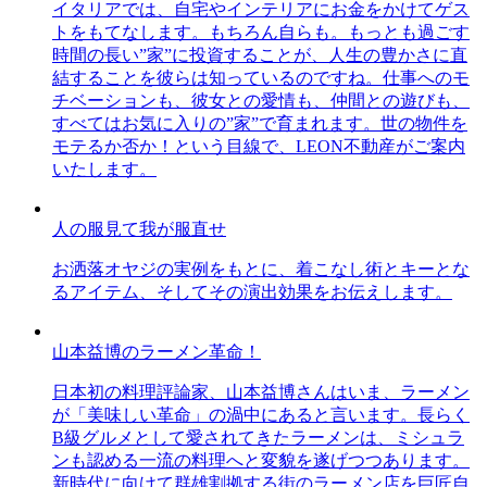
イタリアでは、自宅やインテリアにお金をかけてゲス
トをもてなします。もちろん自らも。もっとも過ごす
時間の長い”家”に投資することが、人生の豊かさに直
結することを彼らは知っているのですね。仕事へのモ
チベーションも、彼女との愛情も、仲間との遊びも、
すべてはお気に入りの”家”で育まれます。世の物件を
モテるか否か！という目線で、LEON不動産がご案内
いたします。
人の服見て我が服直せ
お洒落オヤジの実例をもとに、着こなし術とキーとな
るアイテム、そしてその演出効果をお伝えします。
山本益博のラーメン革命！
日本初の料理評論家、山本益博さんはいま、ラーメン
が「美味しい革命」の渦中にあると言います。長らく
B級グルメとして愛されてきたラーメンは、ミシュラ
ンも認める一流の料理へと変貌を遂げつつあります。
新時代に向けて群雄割拠する街のラーメン店を巨匠自