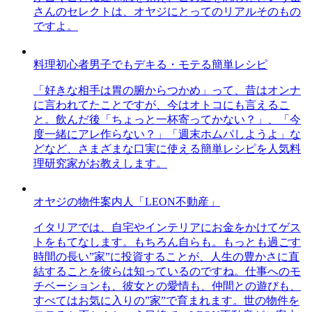
さんのセレクトは、オヤジにとってのリアルそのもの
ですよ。
料理初心者男子でもデキる・モテる簡単レシピ
「好きな相手は胃の腑からつかめ」って、昔はオンナ
に言われてたことですが、今はオトコにも言えるこ
と。飲んだ後「ちょっと一杯寄ってかない？」、「今
度一緒にアレ作らない？」「週末ホムパしようよ」な
どなど、さまざまな口実に使える簡単レシピを人気料
理研究家がお教えします。
オヤジの物件案内人「LEON不動産」
イタリアでは、自宅やインテリアにお金をかけてゲス
トをもてなします。もちろん自らも。もっとも過ごす
時間の長い”家”に投資することが、人生の豊かさに直
結することを彼らは知っているのですね。仕事へのモ
チベーションも、彼女との愛情も、仲間との遊びも、
すべてはお気に入りの”家”で育まれます。世の物件を