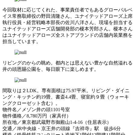
今回取材に応じてくれた、事業責任者でもあるグローバルベ
イス常務取締役の野田清隆さん、ユナイテッドアローズ上席
執行役員・経営戦略本部長の佐川八洋さん、現場を担当する
ユナイテッドアローズ店舗開発部の榎本芳郎さん。榎本さん
はユナイテッドアローズ全ストアブランドの店舗内装業務を
担当しています。
リビングのからの眺め。都内とは思えない豊かな自然溢れる
井の頭恩賜公園を、毎日眼下に楽しめます。
間取りは２LDK。専有面積は75.97平米。リビング・ダイニ
ング・キッチン約19畳、書斎4.4畳、寝室約９畳（ウォーキ
ングクローゼット含む）。
物件名／メゾン井の頭1101号室
物件価格／8,780万円（家具付）
所在地／東京都武蔵野市御殿山1-4-16（住居表示）
交通／JR中央線・京王井の頭線『吉祥寺』駅 徒歩6分
構造／鉄骨鉄筋コンクリート造地下1階付12階建11階部分