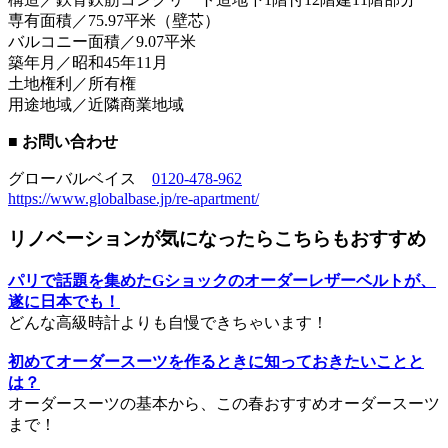
専有面積／75.97平米（壁芯）
バルコニー面積／9.07平米
築年月／昭和45年11月
土地権利／所有権
用途地域／近隣商業地域
■ お問い合わせ
グローバルベイス
0120-478-962
https://www.globalbase.jp/re-apartment/
リノベーションが気になったらこちらもおすすめ
パリで話題を集めたGショックのオーダーレザーベルトが、
遂に日本でも！
どんな高級時計よりも自慢できちゃいます！
初めてオーダースーツを作るときに知っておきたいことと
は？
オーダースーツの基本から、この春おすすめオーダースーツ
まで！