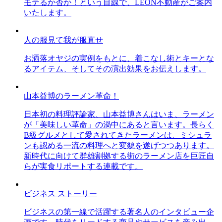
モテるか否か！という目線で、LEON不動産がご案内
いたします。
人の服見て我が服直せ
お洒落オヤジの実例をもとに、着こなし術とキーとな
るアイテム、そしてその演出効果をお伝えします。
山本益博のラーメン革命！
日本初の料理評論家、山本益博さんはいま、ラーメン
が「美味しい革命」の渦中にあると言います。長らく
B級グルメとして愛されてきたラーメンは、ミシュラ
ンも認める一流の料理へと変貌を遂げつつあります。
新時代に向けて群雄割拠する街のラーメン店を巨匠自
らが実食リポートする連載です。
ビジネス ストーリー
ビジネスの第一線で活躍する著名人のインタビュー企