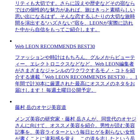
リティも大切です。さらに設えや歴史などその宿なら
ではの個性的な魅力があれば、旅はきっと素晴らしい
思い出になるはず。そんな恋するふたりの大切な旅時
間を演出する“ハズさない”宿を、LEONが実際に訪れ
た中から自信をもってご紹介します。
Web LEON RECOMMENDS BEST30
ファッションや時計はもちろん、グルメからビューテ
ィー、エレクトロニクスなどなど、Web LEON編集者
がさまざまなジャンルのワクワクするモノ・コトを紹
介する連載「Web LEON RECOMMENDS BEST30」。1
年間で計30本に厳選された最高にオススメのネタをお
届けします！ 毎週土曜日公開予定。
藤村 岳のオヤジ美容道
メンズ美容の研究家・藤村 岳さんが、同世代のオヤジ
さんに向けて、オススメ美容を紹介。男性が読む美容
記事を、美容ライターという毎日ヒゲを剃らない女性
が書くことに違和感を覚え、この道を志したという岳