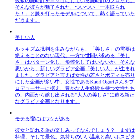
数多の腕時計を日々目にしている腕時計のプロたち。
そんな彼らが魅了された、ついつい「一本取られ
た！」と膝を打ったモデルについて、熱く語っていた
だきます。
美しい人
ルッキズム批判を生みながらも、「美しさ」の需要は
絶えることのない現代。一方で世間が求める「美し
さ」はパターン化し、形骸化してはいないか、そんな
思いから、新しいグラビア企画「美しい人」が生まれ
ました。グラビアと言えば女性の若さとボディを売り
にした企画が多い中、女性であるKaori Oguriさんをプ
ロデューサーに据え、豊かな人生経験を持つ女性たち
の、内面から醸し出される“大人の美しさ”に迫る新た
なグラビア企画となります。
モテる宿にはワケがある
彼女と訪れる旅の楽しみってなんでしょう？ まずは
料理、そして景色。気持ちのいい温泉と高いホスピタ