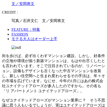
文／安岡将文
CREDIT :
写真／石井文仁 文／安岡将文
FEATURE：特集
FASHION
モテる大人はオーダー上手
街を歩けば、必ず出くわすマンション建設。しかし、好条件
の立地や環境が揃う新築マンションは、もはや出尽くしたと
も言われています。そこで注目されているのが、リノベーシ
ョン。設備もデザインも古くなった中古マンションを改装
し、新しい住空間へと生まれ変わらせるその手法は、年々そ
の市場を広げています。なにせ、今年の1月にはあの株式会
社ユナイテッドアローズが参入したのですから。その名も
「リ アパートメント ユナイテッドアローズ」。
なぜユナイテッドアローズがマンション業界に？ そう不思
議に思う人もいるでしょうが、実はユナイテッドアローズは