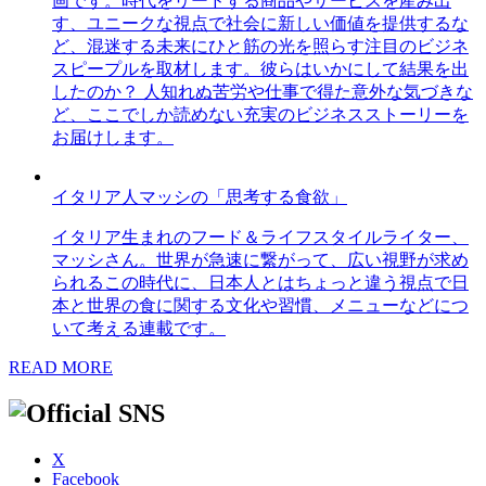
画です。時代をリードする商品やサービスを産み出
す、ユニークな視点で社会に新しい価値を提供するな
ど、混迷する未来にひと筋の光を照らす注目のビジネ
スピープルを取材します。彼らはいかにして結果を出
したのか？ 人知れぬ苦労や仕事で得た意外な気づきな
ど、ここでしか読めない充実のビジネスストーリーを
お届けします。
イタリア人マッシの「思考する食欲」
イタリア生まれのフード＆ライフスタイルライター、
マッシさん。世界が急速に繋がって、広い視野が求め
られるこの時代に、日本人とはちょっと違う視点で日
本と世界の食に関する文化や習慣、メニューなどにつ
いて考える連載です。
READ MORE
X
Facebook