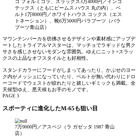
コ フォルミコラ、スラックス3万4000円／インコ
テックス（ともにビームス ハウス 丸の内）、ベ
ルト1万8000円／ホワイトハウス コックス（エス
トネーション）、靴6万5000円パラブーツ（バラ
ブーツ青山店）
マウンテンパーカを彷彿させるデザインや素材感にアップデ
ートしたトライアルマスターは、マッチョでラギッドな男ク
サさを感じさせないモダンな雰囲気。ゆえにニット×スラッ
クスの上品なオフスタイルとも好相性。
スタンドカラーにフードがしまってあったり、かぶせのヨー
ク内がメッシュになっていたり、ベルトが無い代わりにドロ
ーコードでウェストが絞れたりと嬉しいギミックも満載。全
天候型ゆえ、悪天候もお手のモノです。
PAGE 3
スポーティに進化したM-65も狙い目
7万9000円／アスペジ（ラ ガゼッタ 1987 青山
店）