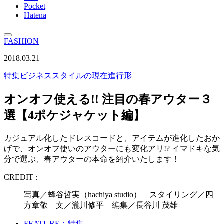
Pocket
Hatena
FASHION
2018.03.21
特集
ビジネススタイルの現在進行形
オンオフ使える!! 注目の春アウター３
選【4ポケジャケット編】
カジュアル化したドレスコードと、アイテムが進化したおか
げで、オンオフ使いのアウターにも変化アリ!? イマドキな気
分で選ぶ、春アウターの本命を紹介いたします！
CREDIT :
写真／蜂谷哲実（hachiya studio） スタイリング／四
方章敬 文／瀧川修平 編集／長谷川 茂雄
FEATURE：特集