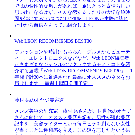
ではの個性的な魅力があれば、旅はきっと素晴らしい
思い出になるはず。そんな恋するふたりの大切な旅時
間を演出する“ハズさない”宿を、LEONが実際に訪れ
た中から自信をもってご紹介します。
Web LEON RECOMMENDS BEST30
ファッションや時計はもちろん、グルメからビューテ
ィー、エレクトロニクスなどなど、Web LEON編集者
がさまざまなジャンルのワクワクするモノ・コトを紹
介する連載「Web LEON RECOMMENDS BEST30」。1
年間で計30本に厳選された最高にオススメのネタをお
届けします！ 毎週土曜日公開予定。
藤村 岳のオヤジ美容道
メンズ美容の研究家・藤村 岳さんが、同世代のオヤジ
さんに向けて、オススメ美容を紹介。男性が読む美容
記事を、美容ライターという毎日ヒゲを剃らない女性
が書くことに違和感を覚え、この道を志したという岳