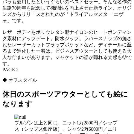
バラも愛用したというぐらいのベストセラー。そんな名作の
生誕70周年を記念して機能性を向上させた新ライン、オリジ
ンズからリリースされたのが「トライアルマスター エヴ
ォ」です。
レザーボディをポリウレタン混ナイロンのヒートボンディン
グ素材にアップデート。防水ジップ、ラバースナップの施さ
れたレーザーカットフラップポケットなど、ディテールに至
るまで進化した一着は、ビジネスアウターとしても使える大
人な佇まいがあります。ジャケットの裾が隠れる丈感も◎で
す。
PAGE 2
◆ オフスタイル
休日のスポーツアウターとしても絵に
なります
ブルゾンは上と同じ。ニット1万2800円／シップ
ス（シップス銀座店）、シャツ2万6000円／エリ