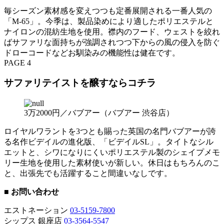
毎シーズン素材感を変えつつも定番展開される一番人気の
「M-65」。今季は、製品染めにより適したポリエステルと
ナイロンの混紡生地を使用。襟内のフード、ウェストを絞れ
ばサファリな面持ちが強調されつつ下からの風の侵入を防ぐ
ドローコードなどお馴染みの機能性は健在です。
PAGE 4
サファリテイストを醸すならコチラ
3万2000円／バブアー（バブアー 渋谷店）
ロイヤルワラントを3つとも賜った英国の名門バブアーが誇
る名作ビデイルの進化版、「ビデイルSL」。タイトなシル
エットと、シワになりにくいポリエステル製のシェイプメモ
リー生地を使用した素材使いが新しい。休日はもちろんのこ
と、出張先でも活躍すること間違いなしです。
■ お問い合わせ
エストネーション
03-5159-7800
シップス 銀座店
03-3564-5547