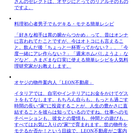
さんのセレクトは、オヤジにとってのリアルそのもの
ですよ。
料理初心者男子でもデキる・モテる簡単レシピ
「好きな相手は胃の腑からつかめ」って、昔はオンナ
に言われてたことですが、今はオトコにも言えるこ
と。飲んだ後「ちょっと一杯寄ってかない？」、「今
度一緒にアレ作らない？」「週末ホムパしようよ」な
どなど、さまざまな口実に使える簡単レシピを人気料
理研究家がお教えします。
オヤジの物件案内人「LEON不動産」
イタリアでは、自宅やインテリアにお金をかけてゲス
トをもてなします。もちろん自らも。もっとも過ごす
時間の長い”家”に投資することが、人生の豊かさに直
結することを彼らは知っているのですね。仕事へのモ
チベーションも、彼女との愛情も、仲間との遊びも、
すべてはお気に入りの”家”で育まれます。世の物件を
モテるか否か！という目線で、LEON不動産がご案内