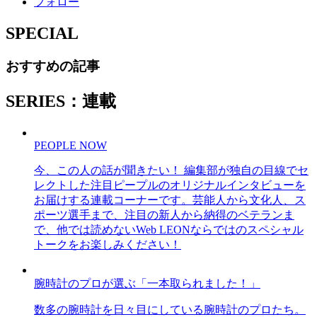
フォロー
SPECIAL
おすすめの記事
SERIES：連載
PEOPLE NOW
今、この人の話が聞きたい！ 編集部が独自の目線でセ
レクトした注目ピープルのオリジナルインタビューを
お届けする連載コーナーです。芸能人から文化人、ス
ポーツ選手まで、注目の新人から納得のベテランま
で、他では読めないWeb LEONならではのスペシャル
トークをお楽しみください！
腕時計のプロが選ぶ「一本取られました！」
数多の腕時計を日々目にしている腕時計のプロたち。