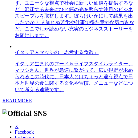
す、ユニークな視点で社会に新しい価値を提供するな
ど、混迷する未来にひと筋の光を照らす注目のビジネ
スピープルを取材します。彼らはいかにして結果を出
したのか？ 人知れぬ苦労や仕事で得た意外な気づきな
ど、ここでしか読めない充実のビジネスストーリーを
お届けします。
イタリア人マッシの「思考する食欲」
イタリア生まれのフード＆ライフスタイルライター、
マッシさん。世界が急速に繋がって、広い視野が求め
られるこの時代に、日本人とはちょっと違う視点で日
本と世界の食に関する文化や習慣、メニューなどにつ
いて考える連載です。
READ MORE
X
Facebook
Instagram