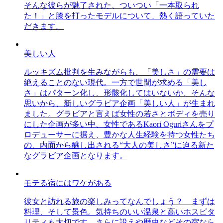
そんな彼らが魅了された、ついつい「一本取られ
た！」と膝を打ったモデルについて、熱く語っていた
だきます。
美しい人
ルッキズム批判を生みながらも、「美しさ」の需要は
絶えることのない現代。一方で世間が求める「美し
さ」はパターン化し、形骸化してはいないか、そんな
思いから、新しいグラビア企画「美しい人」が生まれ
ました。グラビアと言えば女性の若さとボディを売り
にした企画が多い中、女性であるKaori Oguriさんをプ
ロデューサーに据え、豊かな人生経験を持つ女性たち
の、内面から醸し出される“大人の美しさ”に迫る新た
なグラビア企画となります。
モテる宿にはワケがある
彼女と訪れる旅の楽しみってなんでしょう？ まずは
料理、そして景色。気持ちのいい温泉と高いホスピタ
リティも大切です。さらに設えや歴史などその宿なら