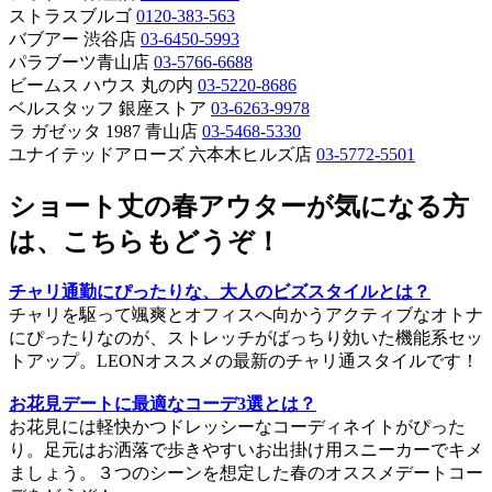
ストラスブルゴ
0120-383-563
バブアー 渋谷店
03-6450-5993
パラブーツ青山店
03-5766-6688
ビームス ハウス 丸の内
03-5220-8686
ベルスタッフ 銀座ストア
03-6263-9978
ラ ガゼッタ 1987 青山店
03-5468-5330
ユナイテッドアローズ 六本木ヒルズ店
03-5772-5501
ショート丈の春アウターが気になる方
は、こちらもどうぞ！
チャリ通勤にぴったりな、大人のビズスタイルとは？
チャリを駆って颯爽とオフィスへ向かうアクティブなオトナ
にぴったりなのが、ストレッチがばっちり効いた機能系セッ
トアップ。LEONオススメの最新のチャリ通スタイルです！
お花見デートに最適なコーデ3選とは？
お花見には軽快かつドレッシーなコーディネイトがぴった
り。足元はお洒落で歩きやすいお出掛け用スニーカーでキメ
ましょう。３つのシーンを想定した春のオススメデートコー