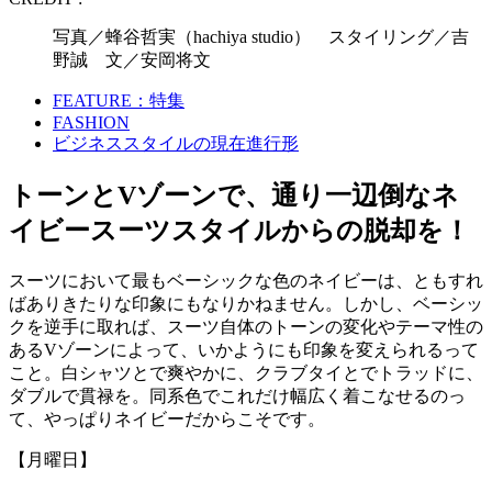
写真／蜂谷哲実（hachiya studio） スタイリング／吉
野誠 文／安岡将文
FEATURE：特集
FASHION
ビジネススタイルの現在進行形
トーンとVゾーンで、通り一辺倒なネ
イビースーツスタイルからの脱却を！
スーツにおいて最もベーシックな色のネイビーは、ともすれ
ばありきたりな印象にもなりかねません。しかし、ベーシッ
クを逆手に取れば、スーツ自体のトーンの変化やテーマ性の
あるVゾーンによって、いかようにも印象を変えられるって
こと。白シャツとで爽やかに、クラブタイとでトラッドに、
ダブルで貫禄を。同系色でこれだけ幅広く着こなせるのっ
て、やっぱりネイビーだからこそです。
【月曜日】