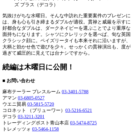
ズ プラス（デコラ）
気抜けがちな水曜日。そんな中訪れた重要案件のプレゼンに
は、身も心も引き締まるダブルが適役。貫禄と威厳を示すに
好都合なダブルは、ダークネイビーを選ぶことでより重厚な
面持ちになります。シャツにクレリックを選べば、旬な英国
クラシック顔に。ペイズリータイも本来それに沿いますが、
大柄と効かせ色で遊びを少々。せっかくの貫禄演出も、度が
過ぎて威圧的に見えては台ナシですから。
続編は木曜日に公開！
■ お問い合わせ
麻布テーラー プレスルーム
03-3401-5788
アマン
03-6805-0527
ウエニ貿易
03-5815-5720
コロネット （ブリューワー）
03-5216-6521
デコラ
03-3211-3201
トレーディングポスト青山本店
03-5474-8725
トレメッツォ
03-5464-1158