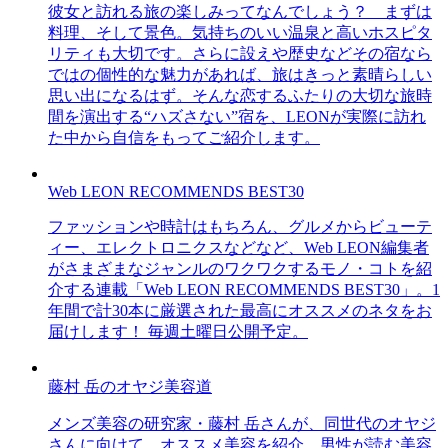
彼女と訪れる旅の楽しみってなんでしょう？ まずは
料理、そして景色。気持ちのいい温泉と高いホスピタ
リティも大切です。さらに設えや歴史などその宿なら
ではの個性的な魅力があれば、旅はきっと素晴らしい
思い出になるはず。そんな恋するふたりの大切な旅時
間を演出する“ハズさない”宿を、LEONが実際に訪れ
た中から自信をもってご紹介します。
Web LEON RECOMMENDS BEST30
ファッションや時計はもちろん、グルメからビューテ
ィー、エレクトロニクスなどなど、Web LEON編集者
がさまざまなジャンルのワクワクするモノ・コトを紹
介する連載「Web LEON RECOMMENDS BEST30」。1
年間で計30本に厳選された最高にオススメのネタをお
届けします！ 毎週土曜日公開予定。
藤村 岳のオヤジ美容道
メンズ美容の研究家・藤村 岳さんが、同世代のオヤジ
さんに向けて、オススメ美容を紹介。男性が読む美容