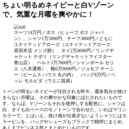
ちょい明るめネイビーと白Vゾーン
で、気重な月曜を爽やかに！
スーツ14万円／ボス（ヒューゴ ボス ジャパ
ン）、シャツ1万3000円、チーフ3800円／ともに
ユナイテッドアローズ（ユナイテッドアローズ
原宿本店 メンズ館）、タイ2万4000円／リングヂ
ャケット ナポリ（リングヂャケットマイスター
青山店）、ベルト2万7000円／シャンボール セリ
エ（八木通商）、靴6万9000円／ジョセフ チーニ
ー（ビームス ハウス 丸の内）、バッグ8万円／ペ
ッレ モルビダ（ウエニ貿易）
トーンの明るいネイビーが注目される昨今。週末気分が抜け
きらない月曜は、その爽やかな印象にほだされたいもので
す。ならば、Vゾーンもそれを後押しする配色に。シャツは
白、タイも白ベースのモノトーンで合わせた、いわばマリン
カラーで。とはいえ、抜け感が出過ぎないようシャツにはカ
ラーピンを、バッグやシューズもブラックで精悍にまとめ、
あくまでビジネス然とまとめたいものです。