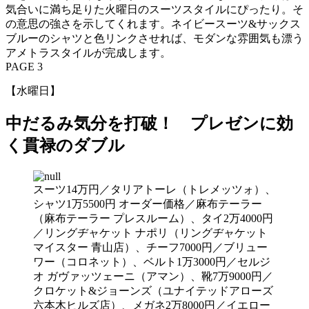
気合いに満ち足りた火曜日のスーツスタイルにぴったり。そ
の意思の強さを示してくれます。ネイビースーツ&サックス
ブルーのシャツと色リンクさせれば、モダンな雰囲気も漂う
アメトラスタイルが完成します。
PAGE 3
【水曜日】
中だるみ気分を打破！ プレゼンに効
く貫禄のダブル
スーツ14万円／タリアトーレ（トレメッツォ）、
シャツ1万5500円 オーダー価格／麻布テーラー
（麻布テーラー プレスルーム）、タイ2万4000円
／リングヂャケット ナポリ（リングヂャケット
マイスター 青山店）、チーフ7000円／ブリュー
ワー（コロネット）、ベルト1万3000円／セルジ
オ ガヴァッツェーニ（アマン）、靴7万9000円／
クロケット&ジョーンズ（ユナイテッドアローズ
六本木ヒルズ店）、メガネ2万8000円／イエロー