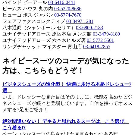
バインド ピーアール
03-6416-0441
ビームス ハウス 丸の内
03-5220-8686
ヒューゴ ボス ジャパン
03-5774-7670
フェアファクスコレクティブ
03-3497-1281
八木通商（シャンボール セリエ）
03-6809-2183
ユナイテッドアローズ 原宿本店 メンズ館
03-3479-8180
ユナイテッドアローズ 六本木ヒルズ店
03-5772-5501
リングヂャケット マイスター 青山店
03-6418-7855
ネイビースーツのコーデが気になった
方は、こちらもどうぞ！
ビジネスシューズの進化型！ 快適に歩ける本格ドレシュー7
選
いま、ドレッシーな見た目はそのままに、機能を高めたビジ
ネスシューズが続々と登場しています。自信を持ってオスス
メする7足をご紹介！
絶対間違いない！ デキると思われるスーツは、こう選び、
こう着る!?
ベーシックなスーツの良さがまた見直されつつある昨