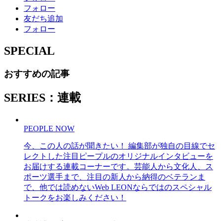
フォロー
友だち追加
フォロー
SPECIAL
おすすめの記事
SERIES：連載
PEOPLE NOW
今、この人の話が聞きたい！ 編集部が独自の目線でセ
レクトした注目ピープルのオリジナルインタビューを
お届けする連載コーナーです。芸能人から文化人、ス
ポーツ選手まで、注目の新人から納得のベテランま
で、他では読めないWeb LEONならではのスペシャル
トークをお楽しみください！