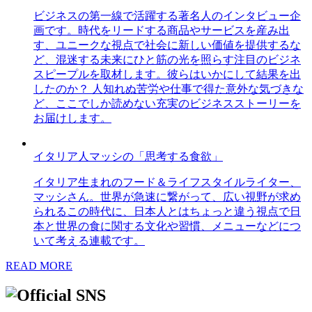
ビジネスの第一線で活躍する著名人のインタビュー企
画です。時代をリードする商品やサービスを産み出
す、ユニークな視点で社会に新しい価値を提供するな
ど、混迷する未来にひと筋の光を照らす注目のビジネ
スピープルを取材します。彼らはいかにして結果を出
したのか？ 人知れぬ苦労や仕事で得た意外な気づきな
ど、ここでしか読めない充実のビジネスストーリーを
お届けします。
イタリア人マッシの「思考する食欲」
イタリア生まれのフード＆ライフスタイルライター、
マッシさん。世界が急速に繋がって、広い視野が求め
られるこの時代に、日本人とはちょっと違う視点で日
本と世界の食に関する文化や習慣、メニューなどにつ
いて考える連載です。
READ MORE