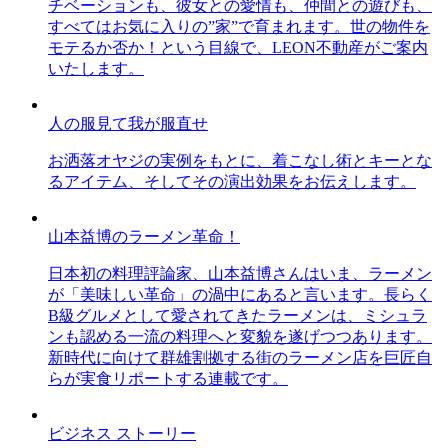
チベーションも、彼女との愛情も、仲間との遊びも、
すべてはお気に入りの”家”で育まれます。世の物件を
モテるか否か！という目線で、LEON不動産がご案内
いたします。
人の服見て我が服直せ
お洒落オヤジの実例をもとに、着こなし術とキーとな
るアイテム、そしてその演出効果をお伝えします。
山本益博のラーメン革命！
日本初の料理評論家、山本益博さんはいま、ラーメン
が「美味しい革命」の渦中にあると言います。長らく
B級グルメとして愛されてきたラーメンは、ミシュラ
ンも認める一流の料理へと変貌を遂げつつあります。
新時代に向けて群雄割拠する街のラーメン店を巨匠自
らが実食リポートする連載です。
ビジネス ストーリー