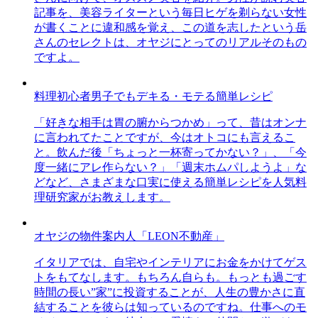
記事を、美容ライターという毎日ヒゲを剃らない女性
が書くことに違和感を覚え、この道を志したという岳
さんのセレクトは、オヤジにとってのリアルそのもの
ですよ。
料理初心者男子でもデキる・モテる簡単レシピ
「好きな相手は胃の腑からつかめ」って、昔はオンナ
に言われてたことですが、今はオトコにも言えるこ
と。飲んだ後「ちょっと一杯寄ってかない？」、「今
度一緒にアレ作らない？」「週末ホムパしようよ」な
どなど、さまざまな口実に使える簡単レシピを人気料
理研究家がお教えします。
オヤジの物件案内人「LEON不動産」
イタリアでは、自宅やインテリアにお金をかけてゲス
トをもてなします。もちろん自らも。もっとも過ごす
時間の長い”家”に投資することが、人生の豊かさに直
結することを彼らは知っているのですね。仕事へのモ