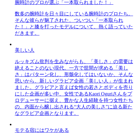
腕時計のプロが選ぶ「一本取られました！」
数多の腕時計を日々目にしている腕時計のプロたち。
そんな彼らが魅了された、ついつい「一本取られ
た！」と膝を打ったモデルについて、熱く語っていた
だきます。
美しい人
ルッキズム批判を生みながらも、「美しさ」の需要は
絶えることのない現代。一方で世間が求める「美し
さ」はパターン化し、形骸化してはいないか、そんな
思いから、新しいグラビア企画「美しい人」が生まれ
ました。グラビアと言えば女性の若さとボディを売り
にした企画が多い中、女性であるKaori Oguriさんをプ
ロデューサーに据え、豊かな人生経験を持つ女性たち
の、内面から醸し出される“大人の美しさ”に迫る新た
なグラビア企画となります。
モテる宿にはワケがある