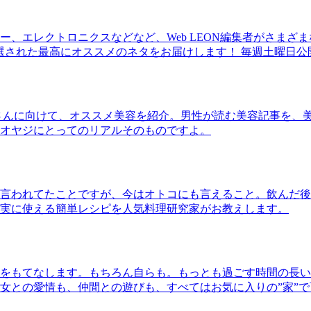
、エレクトロニクスなどなど、Web LEON編集者がさまざ
30本に厳選された最高にオススメのネタをお届けします！ 毎週土曜日
さんに向けて、オススメ美容を紹介。男性が読む美容記事を、
オヤジにとってのリアルそのものですよ。
言われてたことですが、今はオトコにも言えること。飲んだ後
実に使える簡単レシピを人気料理研究家がお教えします。
をもてなします。もちろん自らも。もっとも過ごす時間の長い
女との愛情も、仲間との遊びも、すべてはお気に入りの”家”