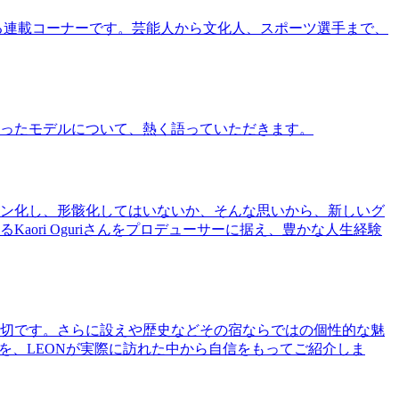
る連載コーナーです。芸能人から文化人、スポーツ選手まで、
ったモデルについて、熱く語っていただきます。
ン化し、形骸化してはいないか、そんな思いから、新しいグ
ri Oguriさんをプロデューサーに据え、豊かな人生経験
切です。さらに設えや歴史などその宿ならではの個性的な魅
を、LEONが実際に訪れた中から自信をもってご紹介しま