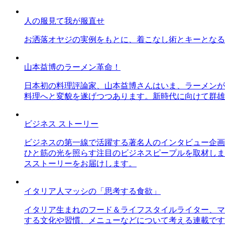
人の服見て我が服直せ
お洒落オヤジの実例をもとに、着こなし術とキーとなる
山本益博のラーメン革命！
日本初の料理評論家、山本益博さんはいま、ラーメンが
料理へと変貌を遂げつつあります。新時代に向けて群雄
ビジネス ストーリー
ビジネスの第一線で活躍する著名人のインタビュー企画
ひと筋の光を照らす注目のビジネスピープルを取材しま
スストーリーをお届けします。
イタリア人マッシの「思考する食欲」
イタリア生まれのフード＆ライフスタイルライター、マ
する文化や習慣、メニューなどについて考える連載です