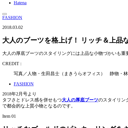
Hatena
FASHION
2018.03.02
大人のブーツを格上げ！ リッチ＆上品
大人の厚底ブーツのスタイリングには上品な小物づかいも重
CREDIT :
写真／人物・生田昌士（まきうらオフィス） 静物・林
FASHION
2018年2月号より
タフさとドレス感を併せもつ
大人の厚底ブーツ
のスタイリン
で都会的な上質小物となるのです。
Item 01