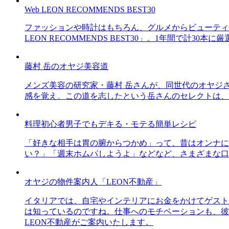
Web LEON RECOMMENDS BEST30
ファッションや時計はもちろん、グルメからビューティー
LEON RECOMMENDS BEST30」。1年間で計
藤村 岳のオヤジ美容道
メンズ美容の研究家・藤村 岳さんが、同世代のオヤジ
感を覚え、この道を志したという岳さんのセレクトは、
料理初心者男子でもデキる・モテる簡単レシピ
「好きな相手は胃の腑からつかめ」って、昔はオンナに
い？」「週末ホムパしようよ」などなど、さまざまな口
オヤジの物件案内人「LEON不動産」
イタリアでは、自宅やインテリアにお金をかけてゲスト
は知っているのですね。仕事へのモチベーションも、彼
LEON不動産がご案内いたします。