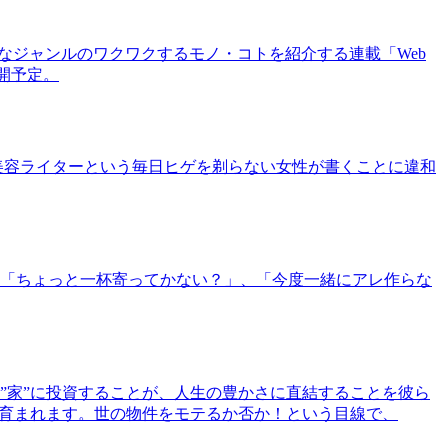
まなジャンルのワクワクするモノ・コトを紹介する連載「Web
公開予定。
美容ライターという毎日ヒゲを剃らない女性が書くことに違和
「ちょっと一杯寄ってかない？」、「今度一緒にアレ作らな
”家”に投資することが、人生の豊かさに直結することを彼ら
で育まれます。世の物件をモテるか否か！という目線で、