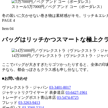
ストール5万7000円／ベグ アンド コー（ボーダレス）
冬の装いに欠かせない巻き物は素材感がキモ。リッチ＆エレ
PAGE 4
Item 04
バッグはリッチかつスマートな極上ク
14万5000円／ヴァレクストラ（ヴァレクストラ・ジャ
ここでバッグが大きすぎたりゴツかったりすると、全体の印
チなら、都会っぽさもクラス感も申し分なしです。
■お問い合わせ
ヴァレクストラ・ジャパン
03-3401-8017
ジャケットリクワイヤード 表参道店
03-6427-1961
トレーディングポスト青山本店
03-5474-8725
フレッド
03-3263-9413
ボーダレス
03-3560-5214