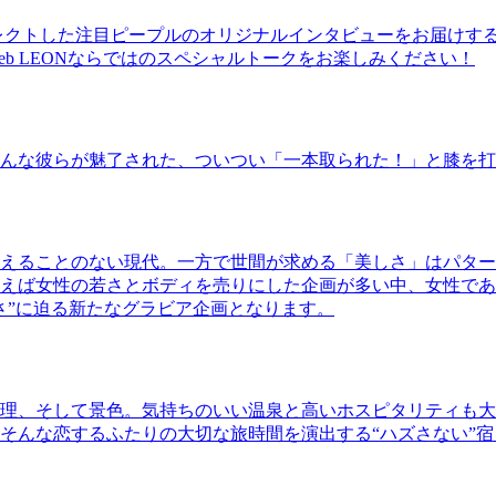
レクトした注目ピープルのオリジナルインタビューをお届けす
b LEONならではのスペシャルトークをお楽しみください！
んな彼らが魅了された、ついつい「一本取られた！」と膝を打
えることのない現代。一方で世間が求める「美しさ」はパター
ば女性の若さとボディを売りにした企画が多い中、女性であるKao
さ”に迫る新たなグラビア企画となります。
理、そして景色。気持ちのいい温泉と高いホスピタリティも大
そんな恋するふたりの大切な旅時間を演出する“ハズさない”宿