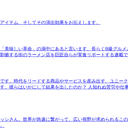
アイテム、そしてその演出効果をお伝えします。
「美味しい革命」の渦中にあると言います。長らくB級グルメ
割拠する街のラーメン店を巨匠自らが実食リポートする連載で
です。時代をリードする商品やサービスを産み出す、ユニーク
す。彼らはいかにして結果を出したのか？ 人知れぬ苦労や仕
ッシさん。世界が急速に繋がって、広い視野が求められるこの
。