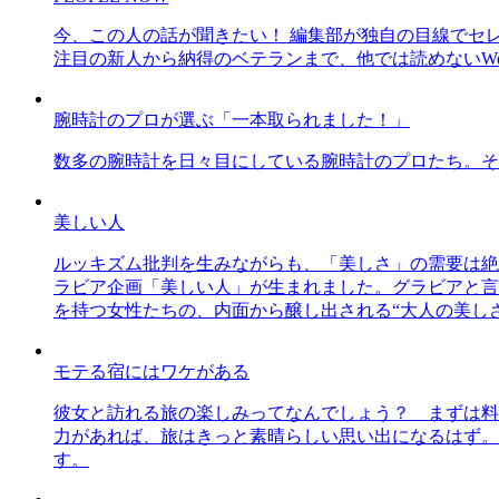
今、この人の話が聞きたい！ 編集部が独自の目線でセ
注目の新人から納得のベテランまで、他では読めないWe
腕時計のプロが選ぶ「一本取られました！」
数多の腕時計を日々目にしている腕時計のプロたち。そ
美しい人
ルッキズム批判を生みながらも、「美しさ」の需要は絶
ラビア企画「美しい人」が生まれました。グラビアと言え
を持つ女性たちの、内面から醸し出される“大人の美し
モテる宿にはワケがある
彼女と訪れる旅の楽しみってなんでしょう？ まずは料
力があれば、旅はきっと素晴らしい思い出になるはず。
す。