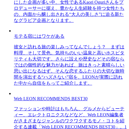
にした企画が多い中、女性であるKaori Oguriさんをプ
ロデューサーに据え、豊かな人生経験を持つ女性たち
の、内面から醸し出される“大人の美しさ”に迫る新た
なグラビア企画となります。
モテる宿にはワケがある
彼女と訪れる旅の楽しみってなんでしょう？ まずは
料理、そして景色。気持ちのいい温泉と高いホスピタ
リティも大切です。さらに設えや歴史などその宿なら
ではの個性的な魅力があれば、旅はきっと素晴らしい
思い出になるはず。そんな恋するふたりの大切な旅時
間を演出する“ハズさない”宿を、LEONが実際に訪れ
た中から自信をもってご紹介します。
Web LEON RECOMMENDS BEST30
ファッションや時計はもちろん、グルメからビューテ
ィー、エレクトロニクスなどなど、Web LEON編集者
がさまざまなジャンルのワクワクするモノ・コトを紹
介する連載「Web LEON RECOMMENDS BEST30」。1