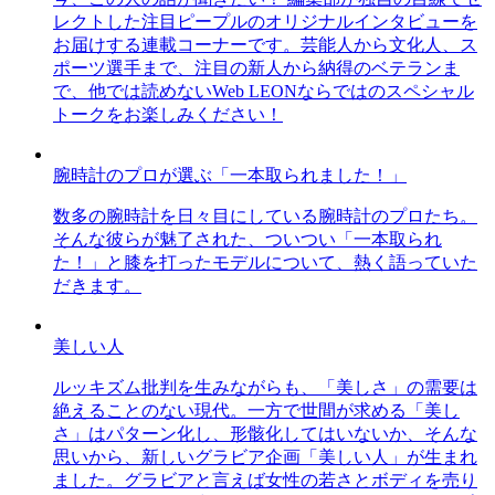
レクトした注目ピープルのオリジナルインタビューを
お届けする連載コーナーです。芸能人から文化人、ス
ポーツ選手まで、注目の新人から納得のベテランま
で、他では読めないWeb LEONならではのスペシャル
トークをお楽しみください！
腕時計のプロが選ぶ「一本取られました！」
数多の腕時計を日々目にしている腕時計のプロたち。
そんな彼らが魅了された、ついつい「一本取られ
た！」と膝を打ったモデルについて、熱く語っていた
だきます。
美しい人
ルッキズム批判を生みながらも、「美しさ」の需要は
絶えることのない現代。一方で世間が求める「美し
さ」はパターン化し、形骸化してはいないか、そんな
思いから、新しいグラビア企画「美しい人」が生まれ
ました。グラビアと言えば女性の若さとボディを売り