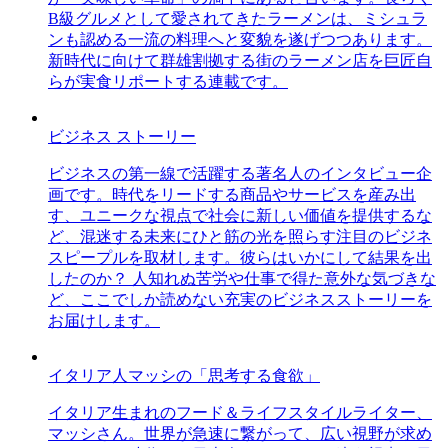
B級グルメとして愛されてきたラーメンは、ミシュラ
ンも認める一流の料理へと変貌を遂げつつあります。
新時代に向けて群雄割拠する街のラーメン店を巨匠自
らが実食リポートする連載です。
ビジネス ストーリー
ビジネスの第一線で活躍する著名人のインタビュー企
画です。時代をリードする商品やサービスを産み出
す、ユニークな視点で社会に新しい価値を提供するな
ど、混迷する未来にひと筋の光を照らす注目のビジネ
スピープルを取材します。彼らはいかにして結果を出
したのか？ 人知れぬ苦労や仕事で得た意外な気づきな
ど、ここでしか読めない充実のビジネスストーリーを
お届けします。
イタリア人マッシの「思考する食欲」
イタリア生まれのフード＆ライフスタイルライター、
マッシさん。世界が急速に繋がって、広い視野が求め