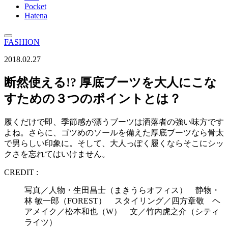
Pocket
Hatena
FASHION
2018.02.27
断然使える!? 厚底ブーツを大人にこな
すための３つのポイントとは？
履くだけで即、季節感が漂うブーツは洒落者の強い味方です
よね。さらに、ゴツめのソールを備えた厚底ブーツなら骨太
で男らしい印象に。そして、大人っぽく履くならそこにシッ
クさを忘れてはいけません。
CREDIT :
写真／人物・生田昌士（まきうらオフィス） 静物・
林 敏一郎（FOREST） スタイリング／四方章敬 ヘ
アメイク／松本和也（W） 文／竹内虎之介（シティ
ライツ）