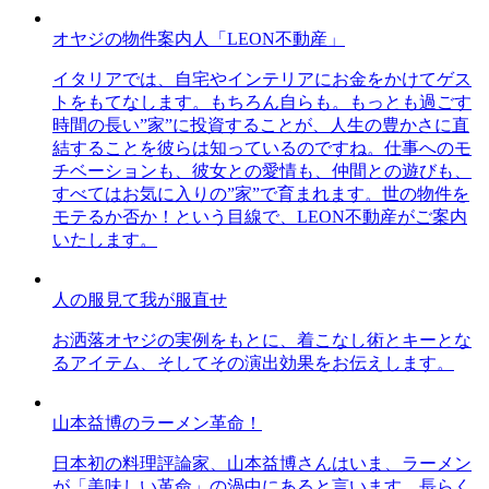
オヤジの物件案内人「LEON不動産」
イタリアでは、自宅やインテリアにお金をかけてゲス
トをもてなします。もちろん自らも。もっとも過ごす
時間の長い”家”に投資することが、人生の豊かさに直
結することを彼らは知っているのですね。仕事へのモ
チベーションも、彼女との愛情も、仲間との遊びも、
すべてはお気に入りの”家”で育まれます。世の物件を
モテるか否か！という目線で、LEON不動産がご案内
いたします。
人の服見て我が服直せ
お洒落オヤジの実例をもとに、着こなし術とキーとな
るアイテム、そしてその演出効果をお伝えします。
山本益博のラーメン革命！
日本初の料理評論家、山本益博さんはいま、ラーメン
が「美味しい革命」の渦中にあると言います。長らく