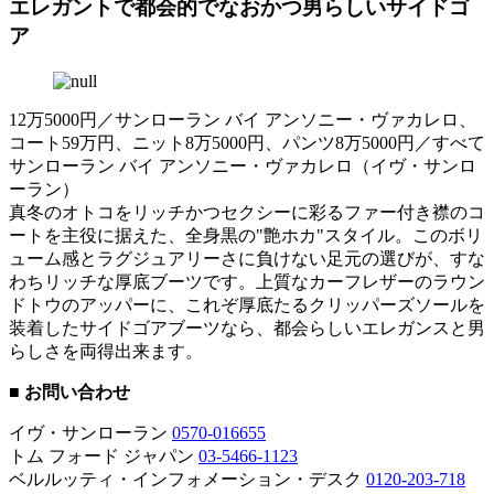
エレガントで都会的でなおかつ男らしいサイドゴ
ア
12万5000円／サンローラン バイ アンソニー・ヴァカレロ、
コート59万円、ニット8万5000円、パンツ8万5000円／すべて
サンローラン バイ アンソニー・ヴァカレロ（イヴ・サンロ
ーラン）
真冬のオトコをリッチかつセクシーに彩るファー付き襟のコ
ートを主役に据えた、全身黒の"艶ホカ"スタイル。このボリ
ューム感とラグジュアリーさに負けない足元の選びが、すな
わちリッチな厚底ブーツです。上質なカーフレザーのラウン
ドトウのアッパーに、これぞ厚底たるクリッパーズソールを
装着したサイドゴアブーツなら、都会らしいエレガンスと男
らしさを両得出来ます。
■ お問い合わせ
イヴ・サンローラン
0570-016655
トム フォード ジャパン
03-5466-1123
ベルルッティ・インフォメーション・デスク
0120-203-718