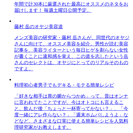
年間で計30本に厳選された最高にオススメのネタをお
届けします！ 毎週土曜日公開予定。
藤村 岳のオヤジ美容道
メンズ美容の研究家・藤村 岳さんが、同世代のオヤジ
さんに向けて、オススメ美容を紹介。男性が読む美容
記事を、美容ライターという毎日ヒゲを剃らない女性
が書くことに違和感を覚え、この道を志したという岳
さんのセレクトは、オヤジにとってのリアルそのもの
ですよ。
料理初心者男子でもデキる・モテる簡単レシピ
「好きな相手は胃の腑からつかめ」って、昔はオンナ
に言われてたことですが、今はオトコにも言えるこ
と。飲んだ後「ちょっと一杯寄ってかない？」、「今
度一緒にアレ作らない？」「週末ホムパしようよ」な
どなど、さまざまな口実に使える簡単レシピを人気料
理研究家がお教えします。