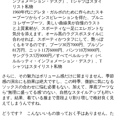
1960年代にグレタ・ガルボのために作られたスキ
ーブーツからインスピレーションを得た、ブルニ
コ レザーブーツ。美しい曲線美が自慢のラスト
と上質素材が、スポーティな一足にエレガントな
気分を添えます。オール黒のラグスポスタイルに
合わせれば、スポーティかつタフにして、艶っぽ
くもキマるのです。ブーツ30万7000円、ブルゾン
81万円、ニット11万6000円、パンツ10万9000円、
サングラス5万9000円／すべてベルルッティ（ベ
ルルッティ・インフォメーション・デスク）、T
シャツはスタイリスト私物
さらに、その魅力はボリューム感だけに留まりません。季節
感の演出にも効果は絶大ですし、この時季、微妙に気になる
ソックスの合わせに悩む必要もない。加えて、厚底ブーツな
ら"無理に盛ってる感"のない、自然なスタイルアップも叶い
ます。結果、着ている服まで普段より割り増しで格好良く見
えてしまうんですね。
どうです？ こんないいもの放っておく手はありません。た