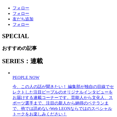
フォロー
フォロー
友だち追加
フォロー
SPECIAL
おすすめの記事
SERIES：連載
PEOPLE NOW
今、この人の話が聞きたい！ 編集部が独自の目線でセ
レクトした注目ピープルのオリジナルインタビューを
お届けする連載コーナーです。芸能人から文化人、ス
ポーツ選手まで、注目の新人から納得のベテランま
で、他では読めないWeb LEONならではのスペシャル
トークをお楽しみください！