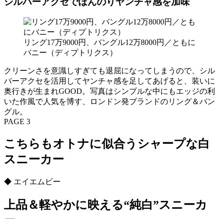
シルバーアクセでほんのりヤンチャ感を加味
リング17万9000円、バングル12万8000円／ともに
バニー（ディプトリクス）
クリーンさを意識しすぎても退屈になってしまうので、シル
バーアクセを活用してヤンチャ感を足してあげると、装いに
奥行きが生まれGOOD。写真はシンプルな中にもエッジの利
いた作風で人気を博す、ロンドン発ブランドのリング＆バン
グル。
PAGE 3
こちらもオトナに似合うシャープな白
スニーカー
◆ エイエムビー
上品＆軽やかに映える“純白”スニーカ