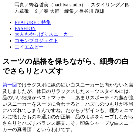
写真／蜂谷哲実（hachiya studio） スタイリング／四
方章敬 文／秦 大輔 編集／長谷川 茂雄
FEATURE：特集
FASHION
大人もやっぱりスニーカー
コモンプロジェクト
エイエムビー
スーツの品格を保ちながら、細身の白
でさらりとハズす
第一回
ではラグスポに線の細い白スニーカーは向かないと言
及しましたが、休日のリラックスしたスーツスタイルには、
品のいい細身がベストマッチ！ あまりスポーティな趣が強
いスニーカーをスーツに合わせると、ハズしのつもりが本当
にハズれてしまうんですね。だからデザインも、極力ミニマ
ルに徹したものを選ぶのが正解。品のよさをキープしながら
さらりとハズすバランス感覚こそ、印象シャープな白スニー
カーの真骨頂！というわけです。