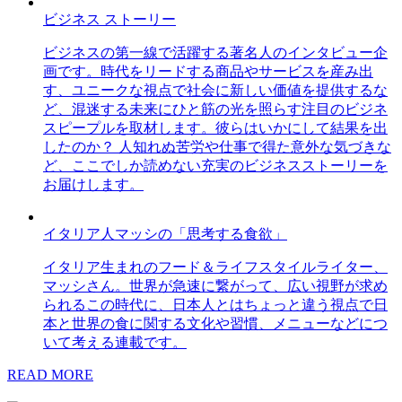
ビジネス ストーリー
ビジネスの第一線で活躍する著名人のインタビュー企
画です。時代をリードする商品やサービスを産み出
す、ユニークな視点で社会に新しい価値を提供するな
ど、混迷する未来にひと筋の光を照らす注目のビジネ
スピープルを取材します。彼らはいかにして結果を出
したのか？ 人知れぬ苦労や仕事で得た意外な気づきな
ど、ここでしか読めない充実のビジネスストーリーを
お届けします。
イタリア人マッシの「思考する食欲」
イタリア生まれのフード＆ライフスタイルライター、
マッシさん。世界が急速に繋がって、広い視野が求め
られるこの時代に、日本人とはちょっと違う視点で日
本と世界の食に関する文化や習慣、メニューなどにつ
いて考える連載です。
READ MORE