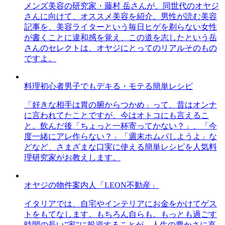
メンズ美容の研究家・藤村 岳さんが、同世代のオヤジ
さんに向けて、オススメ美容を紹介。男性が読む美容
記事を、美容ライターという毎日ヒゲを剃らない女性
が書くことに違和感を覚え、この道を志したという岳
さんのセレクトは、オヤジにとってのリアルそのもの
ですよ。
料理初心者男子でもデキる・モテる簡単レシピ
「好きな相手は胃の腑からつかめ」って、昔はオンナ
に言われてたことですが、今はオトコにも言えるこ
と。飲んだ後「ちょっと一杯寄ってかない？」、「今
度一緒にアレ作らない？」「週末ホムパしようよ」な
どなど、さまざまな口実に使える簡単レシピを人気料
理研究家がお教えします。
オヤジの物件案内人「LEON不動産」
イタリアでは、自宅やインテリアにお金をかけてゲス
トをもてなします。もちろん自らも。もっとも過ごす
時間の長い”家”に投資することが、人生の豊かさに直