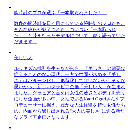
腕時計のプロが選ぶ「一本取られました！」
数多の腕時計を日々目にしている腕時計のプロたち。
そんな彼らが魅了された、ついつい「一本取られ
た！」と膝を打ったモデルについて、熱く語っていた
だきます。
美しい人
ルッキズム批判を生みながらも、「美しさ」の需要は
絶えることのない現代。一方で世間が求める「美し
さ」はパターン化し、形骸化してはいないか、そんな
思いから、新しいグラビア企画「美しい人」が生まれ
ました。グラビアと言えば女性の若さとボディを売り
にした企画が多い中、女性であるKaori Oguriさんをプ
ロデューサーに据え、豊かな人生経験を持つ女性たち
の、内面から醸し出される“大人の美しさ”に迫る新た
なグラビア企画となります。