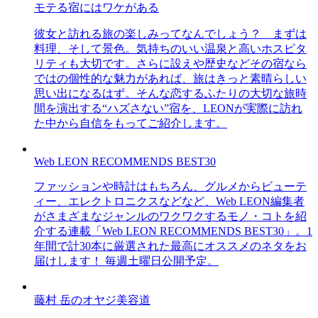
モテる宿にはワケがある
彼女と訪れる旅の楽しみってなんでしょう？ まずは
料理、そして景色。気持ちのいい温泉と高いホスピタ
リティも大切です。さらに設えや歴史などその宿なら
ではの個性的な魅力があれば、旅はきっと素晴らしい
思い出になるはず。そんな恋するふたりの大切な旅時
間を演出する“ハズさない”宿を、LEONが実際に訪れ
た中から自信をもってご紹介します。
Web LEON RECOMMENDS BEST30
ファッションや時計はもちろん、グルメからビューテ
ィー、エレクトロニクスなどなど、Web LEON編集者
がさまざまなジャンルのワクワクするモノ・コトを紹
介する連載「Web LEON RECOMMENDS BEST30」。1
年間で計30本に厳選された最高にオススメのネタをお
届けします！ 毎週土曜日公開予定。
藤村 岳のオヤジ美容道