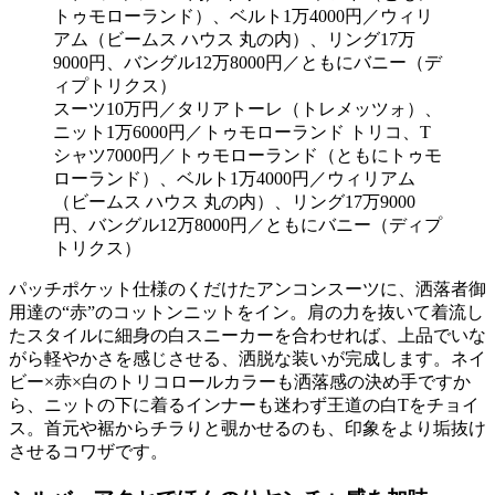
スーツ10万円／タリアトーレ（トレメッツォ）、
ニット1万6000円／トゥモローランド トリコ、T
シャツ7000円／トゥモローランド（ともにトゥモ
ローランド）、ベルト1万4000円／ウィリアム
（ビームス ハウス 丸の内）、リング17万9000
円、バングル12万8000円／ともにバニー（ディプ
トリクス）
パッチポケット仕様のくだけたアンコンスーツに、洒落者御
用達の“赤”のコットンニットをイン。肩の力を抜いて着流し
たスタイルに細身の白スニーカーを合わせれば、上品でいな
がら軽やかさを感じさせる、洒脱な装いが完成します。ネイ
ビー×赤×白のトリコロールカラーも洒落感の決め手ですか
ら、ニットの下に着るインナーも迷わず王道の白Tをチョイ
ス。首元や裾からチラりと覗かせるのも、印象をより垢抜け
させるコワザです。