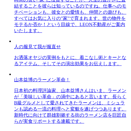
結することを彼らは知っているのですね。仕事へのモ
チベーションも、彼女との愛情も、仲間との遊びも、
すべてはお気に入りの”家”で育まれます。世の物件を
モテるか否か！という目線で、LEON不動産がご案内
いたします。
人の服見て我が服直せ
お洒落オヤジの実例をもとに、着こなし術とキーとな
るアイテム、そしてその演出効果をお伝えします。
山本益博のラーメン革命！
日本初の料理評論家、山本益博さんはいま、ラーメン
が「美味しい革命」の渦中にあると言います。長らく
B級グルメとして愛されてきたラーメンは、ミシュラ
ンも認める一流の料理へと変貌を遂げつつあります。
新時代に向けて群雄割拠する街のラーメン店を巨匠自
らが実食リポートする連載です。