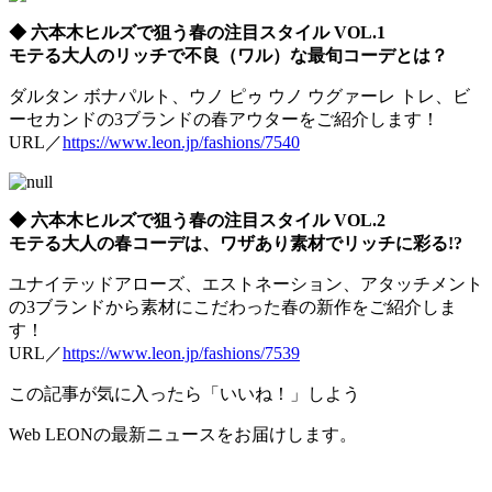
◆ 六本木ヒルズで狙う春の注目スタイル VOL.1
モテる大人のリッチで不良（ワル）な最旬コーデとは？
ダルタン ボナパルト、ウノ ピゥ ウノ ウグァーレ トレ、ビ
ーセカンドの3ブランドの春アウターをご紹介します！
URL／
https://www.leon.jp/fashions/7540
◆ 六本木ヒルズで狙う春の注目スタイル VOL.2
モテる大人の春コーデは、ワザあり素材でリッチに彩る!?
ユナイテッドアローズ、エストネーション、アタッチメント
の3ブランドから素材にこだわった春の新作をご紹介しま
す！
URL／
https://www.leon.jp/fashions/7539
この記事が気に入ったら「いいね！」しよう
Web LEONの最新ニュースをお届けします。