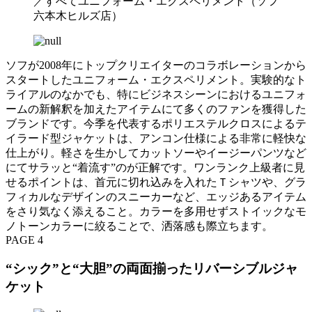
／すべてユニフォーム・エクスペリメント（ソフ
六本木ヒルズ店）
ソフが2008年にトップクリエイターのコラボレーションから
スタートしたユニフォーム・エクスペリメント。実験的なト
ライアルのなかでも、特にビジネスシーンにおけるユニフォ
ームの新解釈を加えたアイテムにて多くのファンを獲得した
ブランドです。今季を代表するポリエステルクロスによるテ
イラード型ジャケットは、アンコン仕様による非常に軽快な
仕上がり。軽さを生かしてカットソーやイージーパンツなど
にてサラッと“着流す”のが正解です。ワンランク上級者に見
せるポイントは、首元に切れ込みを入れたＴシャツや、グラ
フィカルなデザインのスニーカーなど、エッジあるアイテム
をさり気なく添えること。カラーを多用せずストイックなモ
ノトーンカラーに絞ることで、洒落感も際立ちます。
PAGE 4
“シック”と“大胆”の両面揃ったリバーシブルジャ
ケット