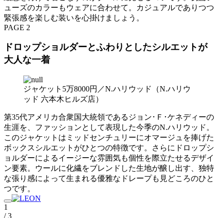
ューズのカラーもウェアに合わせて。カジュアルでありつつ
緊張感を楽しむ装いを心掛けましょう。
PAGE 2
ドロップショルダーとふわりとしたシルエットが
大人な一着
ジャケット5万8000円／N.ハリウッド（N.ハリウ
ッド 六本木ヒルズ店）
第35代アメリカ合衆国大統領であるジョン･Ｆ･ケネディーの
生涯を、ファッションとして表現した今季のN.ハリウッド。
このジャケットはミッドセンチュリーにオマージュを捧げた
ボックスシルエットがひとつの特徴です。さらにドロップシ
ョルダーによるイージーな雰囲気も個性を際立たせるデザイ
ン要素。ウールに化繊をブレンドした生地が醸し出す、独特
な張り感によって生まれる優雅なドレープも見どころのひと
つです。
1
/ 3