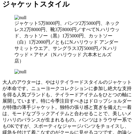
ジャケットスタイル
ジャケット5万8000円、パンツ2万5000円、ネック
レス2万8000円、靴3万8000円／すべてN.ハリウッ
ド、カットソー（黒）1万5000円、カットソー
（白）1万2000円／ともにN.ハリウッド アンダー
サミットウエア、サングラス3万5000円／N.ハリ
ウッド × アヤメ（N.ハリウッド 六本木ヒルズ
店）
大人のアウターは、やはりテイラードスタイルのジャケット
が本命です。ニューヨークコレクションに参加し絶大な支持
を得る人気ブランドも、テイラードアイテムをひとつの軸に
展開しています。特に今季注目すべきはドロップショルダー
が特徴の薄手ジャケット。独特の張り感と寛ぎを備えた一着
は、モードなブラックアイテムと合わせることで、美しいメ
リハリのバランスが生まれるもの。パンツはトラウザー系で
もOKですが、スポーティなジャージパンツをチョイスし、
緩急を付けて着こなすのがクールに見せるコツです。勿論シ