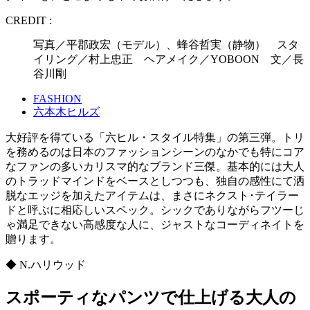
CREDIT :
写真／平郡政宏（モデル）、蜂谷哲実（静物） スタ
イリング／村上忠正 ヘアメイク／YOBOON 文／長
谷川剛
FASHION
六本木ヒルズ
大好評を得ている「六ヒル・スタイル特集」の第三弾。トリ
を務めるのは日本のファッションシーンのなかでも特にコア
なファンの多いカリスマ的なブランド三傑。基本的には大人
のトラッドマインドをベースとしつつも、独自の感性にて洒
脱なエッジを加えたアイテムは、まさにネクスト･テイラー
ドと呼ぶに相応しいスペック。シックでありながらフツーじ
ゃ満足できない高感度な人に、ジャストなコーディネイトを
贈ります。
◆ N.ハリウッド
スポーティなパンツで仕上げる大人の