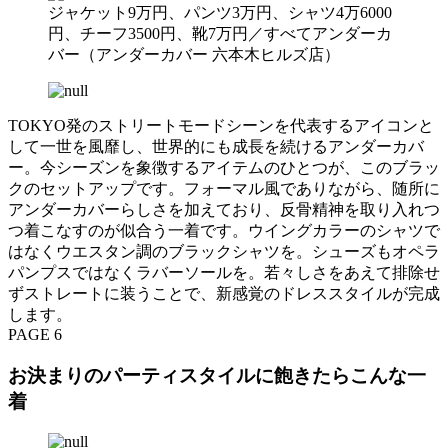
ジャケット9万円、パンツ3万円、シャツ4万6000
円、チーフ3500円、靴7万円／すべてアンダーカ
バー（アンダーカバー 六本木ヒルズ店）
TOKYO発のストリートモードシーンを代表するアイコンと
して一世を風靡し、世界的にも成長を続けるアンダーカバ
ー。今シーズンを象徴するアイテムのひとつが、このブラッ
クのセットアップです。フォーマル風でありながら、随所に
アンダーカバーらしさを加えており、反骨精神を取り入れつ
つ着こなすのが似合う一着です。ウイングカラーのシャツで
はなくウエスタン調のブラックシャツを。シューズもオペラ
パンプスではなくラバーソールを。若々しさをあえて排除せ
ずストレートに装うことで、新感覚のドレススタイルが完成
します。
PAGE 6
お決まりのパーティスタイルに飽きたらこんな一
着