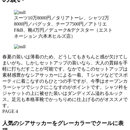
スーツ10万8000円／タリアトーレ、シャツ2万
8000円／バグッタ、チーフ7500円／アトリエ
F&B、靴4万円／デューク&デクスター（エスト
ネーション 六本木ヒルズ店）
春夏の装いは薄着のため、どうしてもきちんと感が欠けてし
まいがち。しかしセットアップの装いなら、大人の貫録を手
軽に打ちだすことが可能です。なかでもこのセットアップは
素材感豊かなシアサッカーによる一着。Ｔシャツなどでスポ
ーティに着こなすのもひとつの手ですが、今季はオープンカ
ラーシャツでシックにこなすのがポイントです。シャツ衿を
ジャケットの上に被せた装いはダンディズム溢れるルック
ス。足元も本格革靴でかっちりめに仕上げるのがオススメで
す。
PAGE 4
人気のシアサッカーをグレーカラーでクールに表