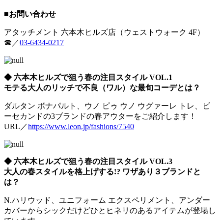
■お問い合わせ
アタッチメント 六本木ヒルズ店（ウェストウォーク 4F）
☎／
03-6434-0217
◆ 六本木ヒルズで狙う春の注目スタイル VOL.1
モテる大人のリッチで不良（ワル）な最旬コーデとは？
ダルタン ボナパルト、ウノ ピゥ ウノ ウグァーレ トレ、ビ
ーセカンドの3ブランドの春アウターをご紹介します！
URL／
https://www.leon.jp/fashions/7540
◆ 六本木ヒルズで狙う春の注目スタイル VOL.3
大人の春スタイルを格上げする!? ワザあり３ブランドと
は？
N.ハリウッド、ユニフォーム エクスペリメント、アンダー
カバーからシックだけどひとヒネリのあるアイテムが登場し