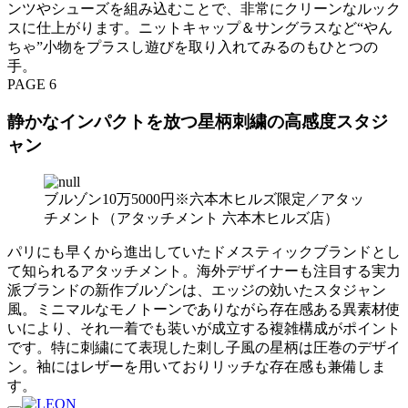
ンツやシューズを組み込むことで、非常にクリーンなルック
スに仕上がります。ニットキャップ＆サングラスなど“やん
ちゃ”小物をプラスし遊びを取り入れてみるのもひとつの
手。
PAGE 6
静かなインパクトを放つ星柄刺繍の高感度スタジ
ャン
ブルゾン10万5000円※六本木ヒルズ限定／アタッ
チメント（アタッチメント 六本木ヒルズ店）
パリにも早くから進出していたドメスティックブランドとし
て知られるアタッチメント。海外デザイナーも注目する実力
派ブランドの新作ブルゾンは、エッジの効いたスタジャン
風。ミニマルなモノトーンでありながら存在感ある異素材使
いにより、それ一着でも装いが成立する複雑構成がポイント
です。特に刺繍にて表現した刺し子風の星柄は圧巻のデザイ
ン。袖にはレザーを用いておりリッチな存在感も兼備しま
す。