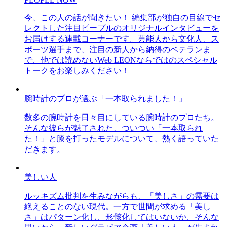
今、この人の話が聞きたい！ 編集部が独自の目線でセ
レクトした注目ピープルのオリジナルインタビューを
お届けする連載コーナーです。芸能人から文化人、ス
ポーツ選手まで、注目の新人から納得のベテランま
で、他では読めないWeb LEONならではのスペシャル
トークをお楽しみください！
腕時計のプロが選ぶ「一本取られました！」
数多の腕時計を日々目にしている腕時計のプロたち。
そんな彼らが魅了された、ついつい「一本取られ
た！」と膝を打ったモデルについて、熱く語っていた
だきます。
美しい人
ルッキズム批判を生みながらも、「美しさ」の需要は
絶えることのない現代。一方で世間が求める「美し
さ」はパターン化し、形骸化してはいないか、そんな