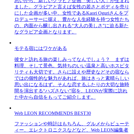
思いから、新しいグラビア企画「美しい人」が生まれ
ました。グラビアと言えば女性の若さとボディを売り
にした企画が多い中、女性であるKaori Oguriさんをプ
ロデューサーに据え、豊かな人生経験を持つ女性たち
の、内面から醸し出される“大人の美しさ”に迫る新た
なグラビア企画となります。
モテる宿にはワケがある
彼女と訪れる旅の楽しみってなんでしょう？ まずは
料理、そして景色。気持ちのいい温泉と高いホスピタ
リティも大切です。さらに設えや歴史などその宿なら
ではの個性的な魅力があれば、旅はきっと素晴らしい
思い出になるはず。そんな恋するふたりの大切な旅時
間を演出する“ハズさない”宿を、LEONが実際に訪れ
た中から自信をもってご紹介します。
Web LEON RECOMMENDS BEST30
ファッションや時計はもちろん、グルメからビューテ
ィー、エレクトロニクスなどなど、Web LEON編集者