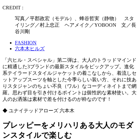
CREDIT :
写真／平郡政宏（モデル）、蜂谷哲実（静物） スタ
イリング／村上忠正 ヘアメイク／YOBOON 文／長
谷川剛
FASHION
六本木ヒルズ
「六ヒル・スペシャル」第二弾は、大人のトラッドマインド
に精通した3ブランドの最新スタイルをピックアップ。進化
系テイラードスタイルジャケットの着こなしから、着流しセ
ットアップスーツを軸とした今季らしい装い方、それに技あ
りスタジャンのちょい不良（ワル）なコーディネイトまで網
羅。思わず目を引き付けるポイントは個性的な素材使い。大
人のお洒落は素材で差を付けるのが粋なのです！
◆ ユナイテッドアローズ 六本木
プレッピーをメリハリある大人のモダ
ンスタイルで楽しむ