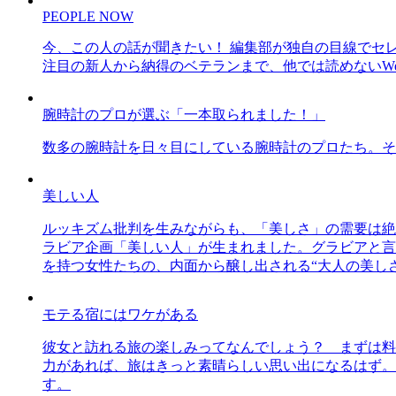
PEOPLE NOW
今、この人の話が聞きたい！ 編集部が独自の目線でセ
注目の新人から納得のベテランまで、他では読めないWe
腕時計のプロが選ぶ「一本取られました！」
数多の腕時計を日々目にしている腕時計のプロたち。そ
美しい人
ルッキズム批判を生みながらも、「美しさ」の需要は絶
ラビア企画「美しい人」が生まれました。グラビアと言え
を持つ女性たちの、内面から醸し出される“大人の美し
モテる宿にはワケがある
彼女と訪れる旅の楽しみってなんでしょう？ まずは料
力があれば、旅はきっと素晴らしい思い出になるはず。
す。