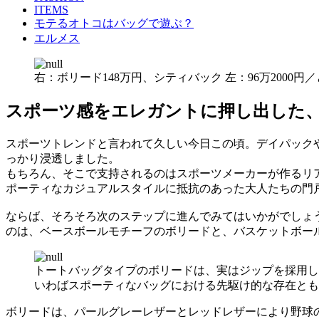
ITEMS
モテるオトコはバッグで遊ぶ？
エルメス
右：ボリード148万円、シティバック 左：96万2000
スポーツ感をエレガントに押し出した
スポーツトレンドと言われて久しい今日この頃。デイパック
っかり浸透しました。
もちろん、そこで支持されるのはスポーツメーカーが作るリ
ポーティなカジュアルスタイルに抵抗のあった大人たちの門
ならば、そろそろ次のステップに進んでみてはいかがでしょ
のは、ベースボールモチーフのボリードと、バスケットボー
トートバッグタイプのボリードは、実はジップを採用し
いわばスポーティなバッグにおける先駆け的な存在とも言え
ボリードは、パールグレーレザーとレッドレザーにより野球