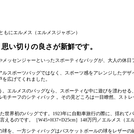
円／ともにエルメス（エルメスジャポン）
、思い切りの良さが新鮮です。
やメッセンジャーといったスポーティなバッグが、大人の休日
アルスポーツバッグではなく、スポーツ感をアレンジしたデザ
戸を広げてくれました。
う。エルメスのバッグなら、スポーティな中に遊びを漂わせる
ルモチーフのシティバック 。その見どころは一目瞭然、ストレ
た世界初のバッグです。1923年に自動車旅行の際に、揺れて
るのです。［W45×H37×D25cm］148万円／エルメス（
の球を、一方シティバッグはバスケットボールの球をレザーの