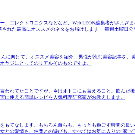
、エレクトロニクスなどなど、Web LEON編集者がさまざ
30本に厳選された最高にオススメのネタをお届けします！ 毎週土曜日
さんに向けて、オススメ美容を紹介。男性が読む美容記事を、
オヤジにとってのリアルそのものですよ。
言われてたことですが、今はオトコにも言えること。飲んだ後
実に使える簡単レシピを人気料理研究家がお教えします。
をもてなします。もちろん自らも。もっとも過ごす時間の長い
女との愛情も、仲間との遊びも、すべてはお気に入りの”家”