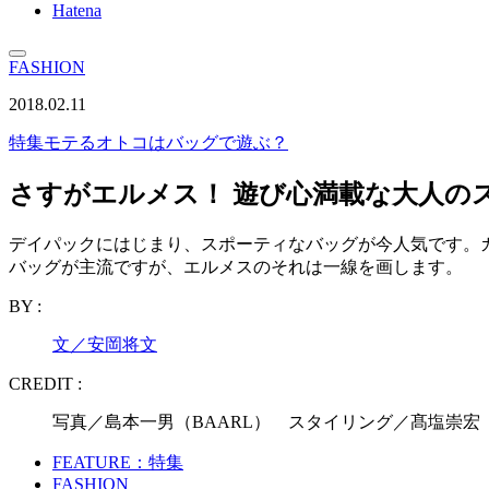
Hatena
FASHION
2018.02.11
特集
モテるオトコはバッグで遊ぶ？
さすがエルメス！ 遊び心満載な大人の
デイパックにはじまり、スポーティなバッグが今人気です。
バッグが主流ですが、エルメスのそれは一線を画します。
BY :
文／安岡将文
CREDIT :
写真／島本一男（BAARL） スタイリング／髙塩崇
FEATURE：特集
FASHION