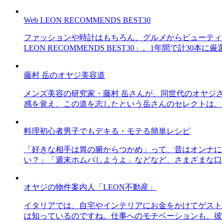
Web LEON RECOMMENDS BEST30
ファッションや時計はもちろん、グルメからビューティー
LEON RECOMMENDS BEST30」。1年間で計
藤村 岳のオヤジ美容道
メンズ美容の研究家・藤村 岳さんが、同世代のオヤジ
感を覚え、この道を志したという岳さんのセレクトは、
料理初心者男子でもデキる・モテる簡単レシピ
「好きな相手は胃の腑からつかめ」って、昔はオンナに
い？」「週末ホムパしようよ」などなど、さまざまな口
オヤジの物件案内人「LEON不動産」
イタリアでは、自宅やインテリアにお金をかけてゲスト
は知っているのですね。仕事へのモチベーションも、彼