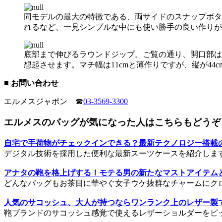
同モデルの最大の特徴である、両サイドのスナップボタ
れるなど、一見シンプルな中にも使い勝手の良い作りが
底部まで伸びるラウンドジップ。ご覧の通り、開口部は
想起させます。マチ幅は11cmと薄作りですが、縦が44
■ お問い合わせ
エルメスジャポン ☎
03-3569-3300
エルメスのバッグが気になった人はこちらもどうぞ
自宅で手荷物がチェックインできる？最新テクノロジー搭載
デジタル技術を採用した便利な最新スーツケースを紹介しま
アナタの鞄を格上げする！モテる男の新たなマストアイテム
どんなバッグもお茶目に華やぐ女子ウケ抜群なチャームにク
人気のサコッシュ、大人が持つならワンランク上のレザー製
鞄ブランドのサコッシュ感覚で使えるレザーショルダーをピ