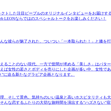
レクトした注目ピープルのオリジナルインタビューをお届けす
b LEONならではのスペシャルトークをお楽しみください！
んな彼らが魅了された、ついつい「一本取られた！」と膝を打
えることのない現代。一方で世間が求める「美しさ」はパター
ば女性の若さとボディを売りにした企画が多い中、女性であるKao
さ”に迫る新たなグラビア企画となります。
理、そして景色。気持ちのいい温泉と高いホスピタリティも大
そんな恋するふたりの大切な旅時間を演出する“ハズさない”宿