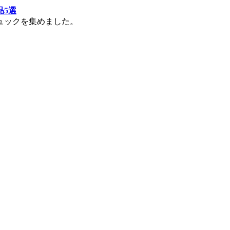
品5選
ュックを集めました。