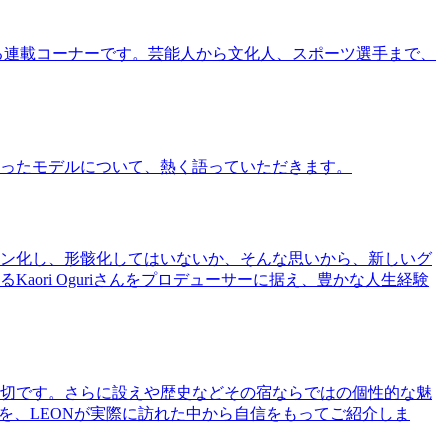
る連載コーナーです。芸能人から文化人、スポーツ選手まで、
ったモデルについて、熱く語っていただきます。
ン化し、形骸化してはいないか、そんな思いから、新しいグ
ri Oguriさんをプロデューサーに据え、豊かな人生経験
切です。さらに設えや歴史などその宿ならではの個性的な魅
を、LEONが実際に訪れた中から自信をもってご紹介しま