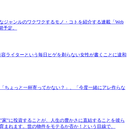
まなジャンルのワクワクするモノ・コトを紹介する連載「Web
公開予定。
美容ライターという毎日ヒゲを剃らない女性が書くことに違和
「ちょっと一杯寄ってかない？」、「今度一緒にアレ作らな
”家”に投資することが、人生の豊かさに直結することを彼ら
で育まれます。世の物件をモテるか否か！という目線で、