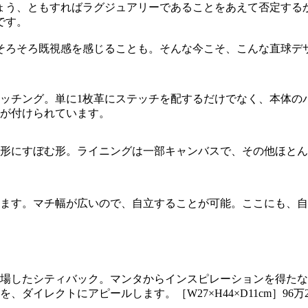
ょう、ともすればラグジュアリーであることをあえて否定する
です。
そろそろ既視感を感じることも。そんな今こそ、こんな直球デ
ッチング。単に1枚革にステッチを配するだけでなく、本体の
が付けられています。
形にすぼむ形。ライニングは一部キャンバスで、その他ほとん
ます。マチ幅が広いので、自立することが可能。ここにも、自
て登場したシティバック。マンタからインスピレーションを得た
ダイレクトにアピールします。［W27×H44×D11cm］96万