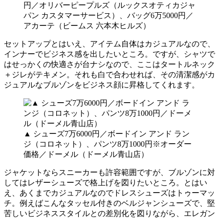
円／オリバーピープルズ（ルックスオティカジャ
パン カスタマーサービス）、バッグ6万5000円／
アカーテ（ビームス 六本木ヒルズ）
セットアップとはいえ、アイテム自体はカジュアルなので、
インナーでビジネス感を出したいところ。ですが、シャツで
はせっかくの快適さが台ナシなので、ここはタートルネック
＋ジレがテキメン。それも白で合わせれば、その清潔感がカ
ジュアルなブルゾンをビジネス顔に昇格してくれます。
▲ シューズ7万6000円／ボードイン アンド ラン
ジ（コロネット）、パンツ8万1000円※オーダー
価格／ドーメル（ドーメル青山店）
ジャケットならスニーカーも許容範囲ですが、ブルゾンに対
してはレザーシューズで格上げを図りたいところ。とはい
え、あくまでカジュアルなのでドレスシューズはトゥーマッ
チ。例えばこんなタッセル付きのベルジャンシューズで、堅
苦しいビジネススタイルとの差別化を図りながら、エレガン