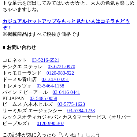
トな足元を演出してみてはいかがかと。大人の色気も楽しめ
ちゃいますしね。
カジュアルセットアップをもっと見たい人はコチラもどう
ぞ！
※掲載商品はすべて税抜き価格です
■ お問い合わせ
コロネット
03-5216-6521
チンクエ ステッレ
03-6721-0970
トゥモローランド
0120-983-522
ドーメル青山店
03-3470-0251
トレメッツォ
03-5464-1158
バインド ピーアール
03-6416-0441
PT JAPAN
03-5485-0058
ビームス 六本木ヒルズ
03-5775-1623
リーミルズ エージェンシー
03-5784-1238
ルックスオティカジャパン カスタマーサービス（オリバー
ピープルズ）
0120-990-307
この記事が気に入ったら「いいね！」しよう