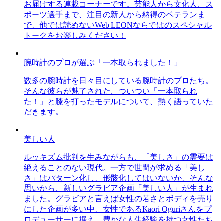
お届けする連載コーナーです。芸能人から文化人、ス
ポーツ選手まで、注目の新人から納得のベテランま
で、他では読めないWeb LEONならではのスペシャル
トークをお楽しみください！
腕時計のプロが選ぶ「一本取られました！」
数多の腕時計を日々目にしている腕時計のプロたち。
そんな彼らが魅了された、ついつい「一本取られ
た！」と膝を打ったモデルについて、熱く語っていた
だきます。
美しい人
ルッキズム批判を生みながらも、「美しさ」の需要は
絶えることのない現代。一方で世間が求める「美し
さ」はパターン化し、形骸化してはいないか、そんな
思いから、新しいグラビア企画「美しい人」が生まれ
ました。グラビアと言えば女性の若さとボディを売り
にした企画が多い中、女性であるKaori Oguriさんをプ
ロデューサーに据え、豊かな人生経験を持つ女性たち