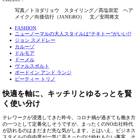
写真／トヨダリョウ スタイリング／髙塩崇宏 ヘア
メイク／向後信行（JANEiRO） 文／安岡将文
FASHION
ニューノーマルの大人スタイルは“テキトー”がいい!?
ジョン スメドレー
カルーゾ
ドルモア
ドーメル
ヴァルスポルト
ボードイン アンド ランジ
ピーティー トリノ
快適を軸に、キッチリとゆるっとを賢
く使い分け
テレワークが浸透してきた昨今。コロナ禍が過ぎても働き方
の一つとして定番化しそうですが、まったくのNO出社時代
が訪れるのはまだまだ先な気がします。とはいえ、ビジネス
スタイルの自由度が一気に高まったのは紛れもない事実。そ