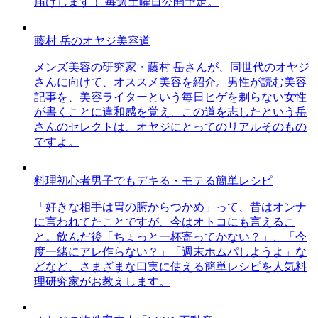
届けします！ 毎週土曜日公開予定。
藤村 岳のオヤジ美容道
メンズ美容の研究家・藤村 岳さんが、同世代のオヤジ
さんに向けて、オススメ美容を紹介。男性が読む美容
記事を、美容ライターという毎日ヒゲを剃らない女性
が書くことに違和感を覚え、この道を志したという岳
さんのセレクトは、オヤジにとってのリアルそのもの
ですよ。
料理初心者男子でもデキる・モテる簡単レシピ
「好きな相手は胃の腑からつかめ」って、昔はオンナ
に言われてたことですが、今はオトコにも言えるこ
と。飲んだ後「ちょっと一杯寄ってかない？」、「今
度一緒にアレ作らない？」「週末ホムパしようよ」な
どなど、さまざまな口実に使える簡単レシピを人気料
理研究家がお教えします。