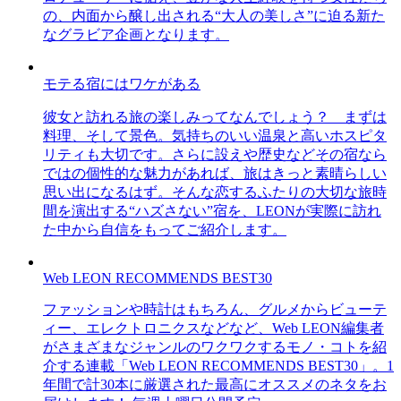
の、内面から醸し出される“大人の美しさ”に迫る新た
なグラビア企画となります。
モテる宿にはワケがある
彼女と訪れる旅の楽しみってなんでしょう？ まずは
料理、そして景色。気持ちのいい温泉と高いホスピタ
リティも大切です。さらに設えや歴史などその宿なら
ではの個性的な魅力があれば、旅はきっと素晴らしい
思い出になるはず。そんな恋するふたりの大切な旅時
間を演出する“ハズさない”宿を、LEONが実際に訪れ
た中から自信をもってご紹介します。
Web LEON RECOMMENDS BEST30
ファッションや時計はもちろん、グルメからビューテ
ィー、エレクトロニクスなどなど、Web LEON編集者
がさまざまなジャンルのワクワクするモノ・コトを紹
介する連載「Web LEON RECOMMENDS BEST30」。1
年間で計30本に厳選された最高にオススメのネタをお