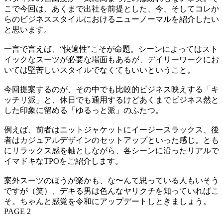
こで今回は、あくまで出社を前提とした、今、そしてコレか
らのビジネススタイルにおけるニューノーマルを紹介したい
と思います。
一言で言えば、“快適性”こそが命題。シーンによってはスト
イックなスーツが必要な場面もあるが、デイリーワークにお
いては堅苦しいスタイルでなくてもいいということ。
今回提案するのが、その中でも比較的ビジネス映えする「キ
ッチリ派」と、休日でも通用するけどあくまでビジネス然と
した印象に留める「ゆるっと派」のふたつ。
例えば、前者はニットジャケットにイージースラックス、後
者はカジュアルデザインのセットアップといった感じ。とも
にリラックス感を軸としながら、各シーンに沿ったリアルで
イマドキなTPOをご紹介します。
案外スーツのほうが楽かも、な〜んて思っている人もいそう
ですが（笑）、デキる男は色んなヤリクチを知っていればこ
そ。ちゃんと感覚を令和にアップデートしときましょう。
PAGE 2