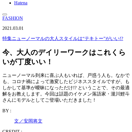
Hatena
FASHION
2021.03.01
特集
ニューノーマルの大人スタイルは“テキトー”がいい!?
今、大人のデイリーワークはこれくら
いが丁度いい！
ニューノーマル到来に喜ぶ人もいれば、戸惑う人も。なかで
も、コロナ禍によって激変したビジネススタイルですが、も
しかして基準が曖昧になっただけ!? ということで、その最適
解をお教えします。今回は話題のイケメン落語家・瀧川鯉斗
さんにモデルとしてご登場いただきました！
BY :
文／安岡将文
CREDIT :