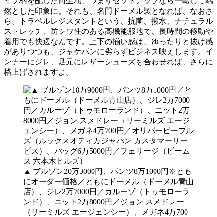
イプ柄を配した同生地、つまりセットアップなら一転して端
然とした印象に。それも、名門ドーメル製となれば、なおさ
ら。トラベルレジスタントという、抗菌、撥水、ナチュラル
ストレッチ、防シワ性のある高機能服地で、長時間の移動や
着用でも快適なんです。上下の揃い感は、ゆったりと抜け感
がありつつも、ジャケパンに劣らずビジネス映えします。イ
ンナーにジレ、足元にレザーシューズを合わせれば、さらに
格上げされますよ。
▲ ブルゾン20万3000円、パンツ8万1000円※とも
にオーダー価格／ともにドーメル（ドーメル青山
店）、ジレ2万7000円／カルーゾ（トゥモローラ
ンド）、ニット2万8000円／ジョン スメドレー
（リーミルズ エージェンシー）、メガネ4万700