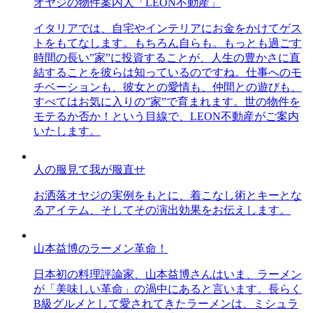
オヤジの物件案内人「LEON不動産」
イタリアでは、自宅やインテリアにお金をかけてゲス
トをもてなします。もちろん自らも。もっとも過ごす
時間の長い”家”に投資することが、人生の豊かさに直
結することを彼らは知っているのですね。仕事へのモ
チベーションも、彼女との愛情も、仲間との遊びも、
すべてはお気に入りの”家”で育まれます。世の物件を
モテるか否か！という目線で、LEON不動産がご案内
いたします。
人の服見て我が服直せ
お洒落オヤジの実例をもとに、着こなし術とキーとな
るアイテム、そしてその演出効果をお伝えします。
山本益博のラーメン革命！
日本初の料理評論家、山本益博さんはいま、ラーメン
が「美味しい革命」の渦中にあると言います。長らく
B級グルメとして愛されてきたラーメンは、ミシュラ