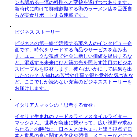
ンも認める一流の料理へと変貌を遂げつつあります。
新時代に向けて群雄割拠する街のラーメン店を巨匠自
らが実食リポートする連載です。
ビジネス ストーリー
ビジネスの第一線で活躍する著名人のインタビュー企
画です。時代をリードする商品やサービスを産み出
す、ユニークな視点で社会に新しい価値を提供するな
ど、混迷する未来にひと筋の光を照らす注目のビジネ
スピープルを取材します。彼らはいかにして結果を出
したのか？ 人知れぬ苦労や仕事で得た意外な気づきな
ど、ここでしか読めない充実のビジネスストーリーを
お届けします。
イタリア人マッシの「思考する食欲」
イタリア生まれのフード＆ライフスタイルライター、
マッシさん。世界が急速に繋がって、広い視野が求め
られるこの時代に、日本人とはちょっと違う視点で日
本と世界の食に関する文化や習慣、メニューなどにつ